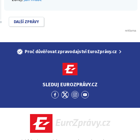
DALŠÍ ZPRÁVY
Proč důvěřovat zpravodajství EuroZprávy.cz
SLEDUJ EUROZPRÁVY.CZ
Přejít
Přejít
Přejít
Přejít
na
na
na
na
Facebook
Twitter
Instagram
YouTube
EuroZprávy.cz