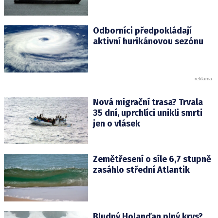
Odborníci předpokládají
aktivní hurikánovou sezónu
Nová migrační trasa? Trvala
35 dní, uprchlíci unikli smrti
jen o vlásek
Zemětřesení o síle 6,7 stupně
zasáhlo střední Atlantik
Bludný Holanďan plný krys?