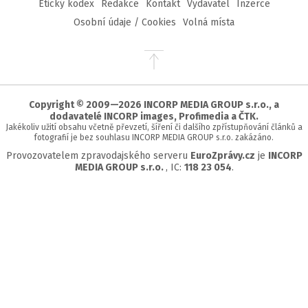
Etický kodex
Redakce
Kontakt
Vydavatel
Inzerce
Osobní údaje / Cookies
Volná místa
Přejít
na
začátek
stránky
Copyright © 2009—2026 INCORP MEDIA GROUP s.r.o., a
dodavatelé INCORP images, Profimedia a ČTK.
Jakékoliv užití obsahu včetně převzetí, šíření či dalšího zpřístupňování článků a
fotografií je bez souhlasu INCORP MEDIA GROUP s.r.o. zakázáno.
Provozovatelem zpravodajského serveru
EuroZprávy.cz
je
INCORP
MEDIA GROUP s.r.o.
, IC:
118 23 054
.