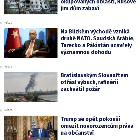
okupovaných oblastí, Rusové
jim dům zabaví
včera
Na Blízkém východě vzniká
druhé NATO. Saudská Arábie,
Turecko a Pákistán uzavřely
významnou dohodu
včera
Bratislavským Slovnaftem
otřásl výbuch, rafinérii
zachvátil požár
včera
Trump se opět pokouší
omezit novorozencům práva
na občanství