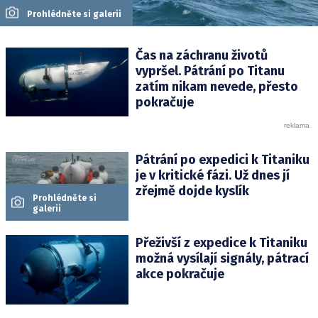
Prohlédněte si galerii
Čas na záchranu životů
vypršel. Pátrání po Titanu
zatím nikam nevede, přesto
pokračuje
Pátrání po expedici k Titaniku
je v kritické fázi. Už dnes jí
zřejmě dojde kyslík
Prohlédněte si
galerii
Přeživší z expedice k Titaniku
možná vysílají signály, pátrací
akce pokračuje