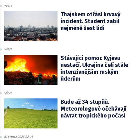
včera
Thajskem otřásl krvavý
incident. Student zabil
nejméně šest lidí
včera
Stávající pomoc Kyjevu
nestačí. Ukrajina čelí stále
intenzivnějším ruským
úderům
včera
Bude až 34 stupňů.
Meteorologové očekávají
návrat tropického počasí
6. srpna 2026 22:01