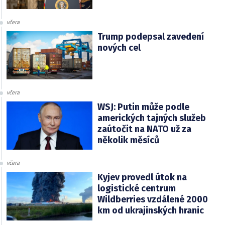
včera
Trump podepsal zavedení
nových cel
včera
WSJ: Putin může podle
amerických tajných služeb
zaútočit na NATO už za
několik měsíců
včera
Kyjev provedl útok na
logistické centrum
Wildberries vzdálené 2000
km od ukrajinských hranic