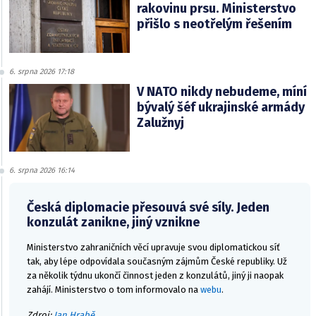
rakovinu prsu. Ministerstvo
přišlo s neotřelým řešením
6. srpna 2026 17:18
V NATO nikdy nebudeme, míní
bývalý šéf ukrajinské armády
Zalužnyj
6. srpna 2026 16:14
Česká diplomacie přesouvá své síly. Jeden
konzulát zanikne, jiný vznikne
Ministerstvo zahraničních věcí upravuje svou diplomatickou síť
tak, aby lépe odpovídala současným zájmům České republiky. Už
za několik týdnu ukončí činnost jeden z konzulátů, jiný ji naopak
zahájí. Ministerstvo o tom informovalo na
webu
.
Zdroj:
Jan Hrabě