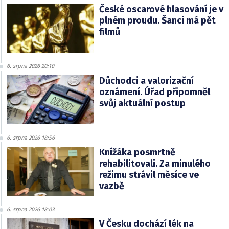
České oscarové hlasování je v
plném proudu. Šanci má pět
filmů
6. srpna 2026 20:10
Důchodci a valorizační
oznámení. Úřad připomněl
svůj aktuální postup
6. srpna 2026 18:56
Knížáka posmrtně
rehabilitovali. Za minulého
režimu strávil měsíce ve
vazbě
6. srpna 2026 18:03
V Česku dochází lék na