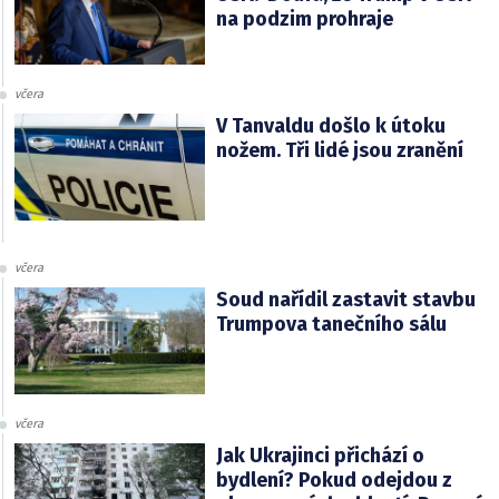
na podzim prohraje
včera
V Tanvaldu došlo k útoku
nožem. Tři lidé jsou zranění
včera
Soud nařídil zastavit stavbu
Trumpova tanečního sálu
včera
Jak Ukrajinci přichází o
bydlení? Pokud odejdou z