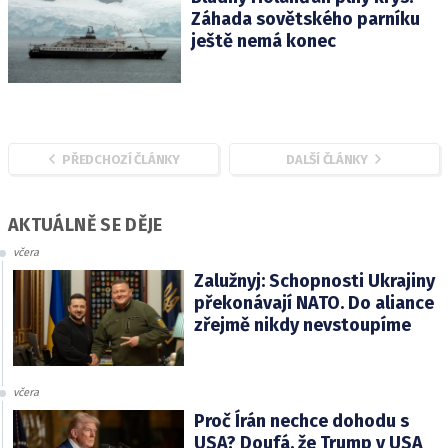
Záhada sovětského parníku
ještě nemá konec
PŘEDCHOZÍ ČLÁNKY
DALŠÍ ČLÁNKY
AKTUÁLNĚ SE DĚJE
včera
Zalužnyj: Schopnosti Ukrajiny
překonávají NATO. Do aliance
zřejmě nikdy nevstoupíme
včera
Proč Írán nechce dohodu s
USA? Doufá, že Trump v USA