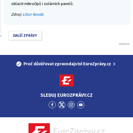
oblasti mikročipů i solárních panelů.
Zdroj:
Libor Novák
DALŠÍ ZPRÁVY
Proč důvěřovat zpravodajství EuroZprávy.cz
SLEDUJ EUROZPRÁVY.CZ
Přejít
Přejít
Přejít
Přejít
na
na
na
na
Facebook
Twitter
Instagram
YouTube
EuroZprávy.cz