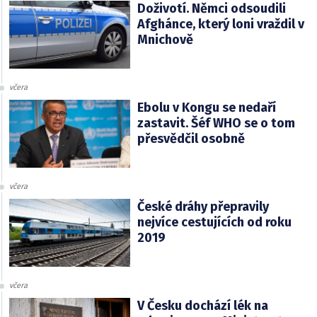
Doživotí. Němci odsoudili
Afghánce, který loni vraždil v
Mnichově
včera
Ebolu v Kongu se nedaří
zastavit. Šéf WHO se o tom
přesvědčil osobně
včera
České dráhy přepravily
nejvíce cestujících od roku
2019
včera
V Česku dochází lék na