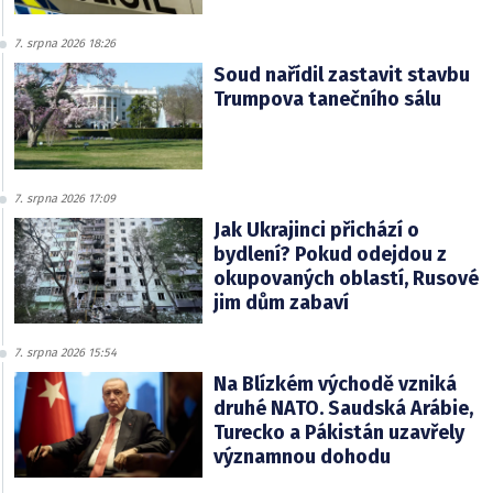
7. srpna 2026 18:26
Soud nařídil zastavit stavbu
Trumpova tanečního sálu
7. srpna 2026 17:09
Jak Ukrajinci přichází o
bydlení? Pokud odejdou z
okupovaných oblastí, Rusové
jim dům zabaví
7. srpna 2026 15:54
Na Blízkém východě vzniká
druhé NATO. Saudská Arábie,
Turecko a Pákistán uzavřely
významnou dohodu