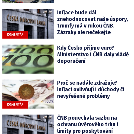
Inflace bude dál
znehodnocovat naše úspory,
trumfy má v rukou ČNB.
Zázraky ale nečekejte
KOMENTÁŘ
Kdy Česko přijme euro?
Ministerstvo i ČNB daly vládě
doporučení
Proč se nadále zdražuje?
Inflaci ovlivňují i důchody či
nevyřešené problémy
KOMENTÁŘ
ČNB ponechala sazbu na
ochranu úvěrového trhu i
limity pro poskytování