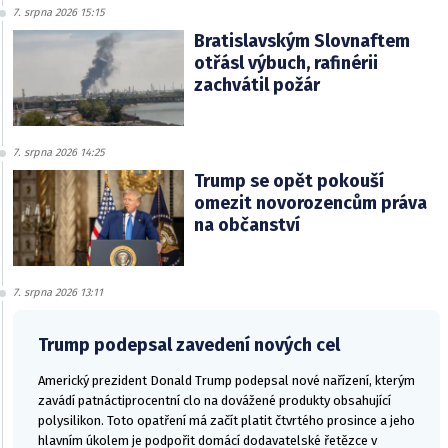
7. srpna 2026 15:15
Bratislavským Slovnaftem
otřásl výbuch, rafinérii
zachvátil požár
7. srpna 2026 14:25
Trump se opět pokouší
omezit novorozencům práva
na občanství
7. srpna 2026 13:11
Trump podepsal zavedení nových cel
Americký prezident Donald Trump podepsal nové nařízení, kterým
zavádí patnáctiprocentní clo na dovážené produkty obsahující
polysilikon. Toto opatření má začít platit čtvrtého prosince a jeho
hlavním úkolem je podpořit domácí dodavatelské řetězce v