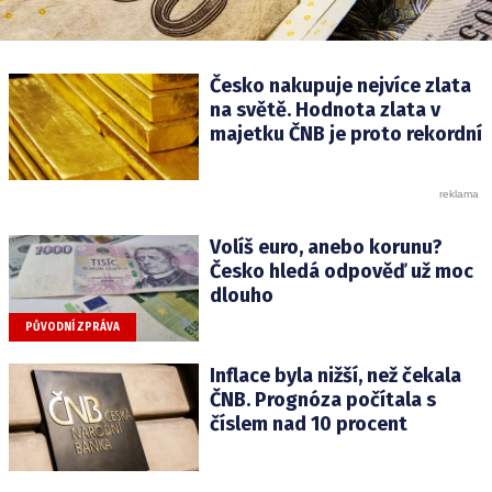
Česko nakupuje nejvíce zlata
na světě. Hodnota zlata v
majetku ČNB je proto rekordní
Volíš euro, anebo korunu?
Česko hledá odpověď už moc
dlouho
PŮVODNÍ ZPRÁVA
Inflace byla nižší, než čekala
ČNB. Prognóza počítala s
číslem nad 10 procent