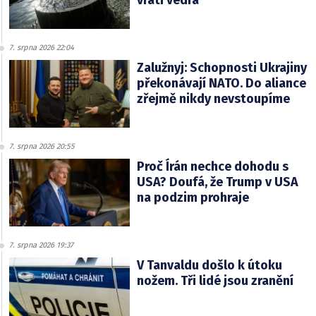
vrátí vedra
7. srpna 2026 22:04
Zalužnyj: Schopnosti Ukrajiny
překonávají NATO. Do aliance
zřejmě nikdy nevstoupíme
7. srpna 2026 20:55
Proč Írán nechce dohodu s
USA? Doufá, že Trump v USA
na podzim prohraje
7. srpna 2026 19:37
V Tanvaldu došlo k útoku
nožem. Tři lidé jsou zranění