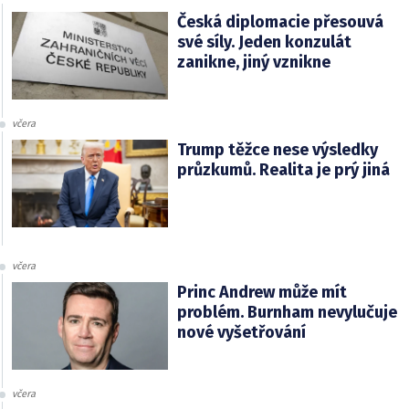
Česká diplomacie přesouvá
své síly. Jeden konzulát
zanikne, jiný vznikne
včera
Trump těžce nese výsledky
průzkumů. Realita je prý jiná
včera
Princ Andrew může mít
problém. Burnham nevylučuje
nové vyšetřování
včera