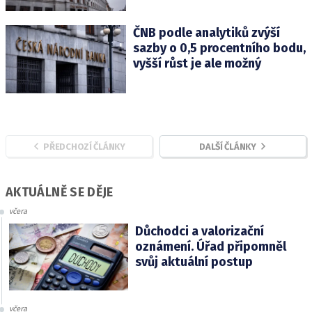
ČNB podle analytiků zvýší
sazby o 0,5 procentního bodu,
vyšší růst je ale možný
PŘEDCHOZÍ ČLÁNKY
DALŠÍ ČLÁNKY
AKTUÁLNĚ SE DĚJE
včera
Důchodci a valorizační
oznámení. Úřad připomněl
svůj aktuální postup
včera