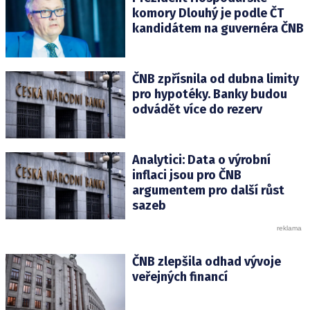
komory Dlouhý je podle ČT
kandidátem na guvernéra ČNB
ČNB zpřísnila od dubna limity
pro hypotéky. Banky budou
odvádět více do rezerv
Analytici: Data o výrobní
inflaci jsou pro ČNB
argumentem pro další růst
sazeb
ČNB zlepšila odhad vývoje
veřejných financí