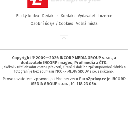
Etický kodex
Redakce
Kontakt
Vydavatel
Inzerce
Osobní údaje / Cookies
Volná místa
Přejít
na
začátek
stránky
Copyright © 2009—2026 INCORP MEDIA GROUP s.r.o., a
dodavatelé INCORP images, Profimedia a ČTK.
Jakékoliv užití obsahu včetně převzetí, šíření či dalšího zpřístupňování článků a
fotografií je bez souhlasu INCORP MEDIA GROUP s.r.o. zakázáno.
Provozovatelem zpravodajského serveru
EuroZprávy.cz
je
INCORP
MEDIA GROUP s.r.o.
, IC:
118 23 054
.