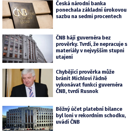
Česká národní banka
ponechala základní úrokovou
sazbu na sedmi procentech
ČNB hájí guvernéra bez
prověrky. Tvrdí, že nepracuje s
materiály v nejvyšším stupni
utajení
Chybějící prověrka může
bránit Michlovi řádně
vykonávat funkci guvernéra
ČNB, tvrdí Rusnok
Běžný účet platební bilance
byl loni v rekordním schodku,
uvádí ČNB