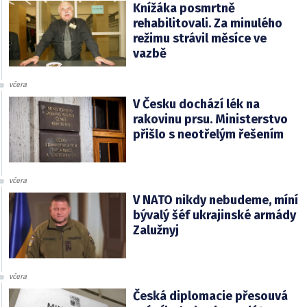
Knížáka posmrtně
rehabilitovali. Za minulého
režimu strávil měsíce ve
vazbě
včera
V Česku dochází lék na
rakovinu prsu. Ministerstvo
přišlo s neotřelým řešením
včera
V NATO nikdy nebudeme, míní
bývalý šéf ukrajinské armády
Zalužnyj
včera
Česká diplomacie přesouvá