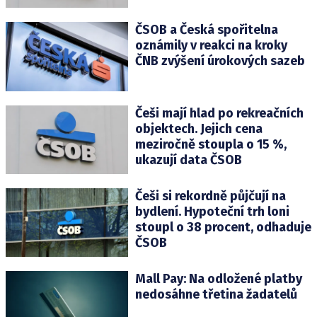
ČSOB a Česká spořitelna
oznámily v reakci na kroky
ČNB zvýšení úrokových sazeb
Češi mají hlad po rekreačních
objektech. Jejich cena
meziročně stoupla o 15 %,
ukazují data ČSOB
Češi si rekordně půjčují na
bydlení. Hypoteční trh loni
stoupl o 38 procent, odhaduje
ČSOB
Mall Pay: Na odložené platby
nedosáhne třetina žadatelů