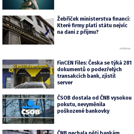
Žebříček ministerstva financí:
Které firmy platí státu nejvíc
na dani z příjmu?
FinCEN Files: Česka se týká 281
dokumentů o podezřelých
transakcích bank, zjistil
server
ČSOB dostala od ČNB vysokou
pokutu, nevyměnila
poškozené bankovky
ČNB nechala pěti bankám