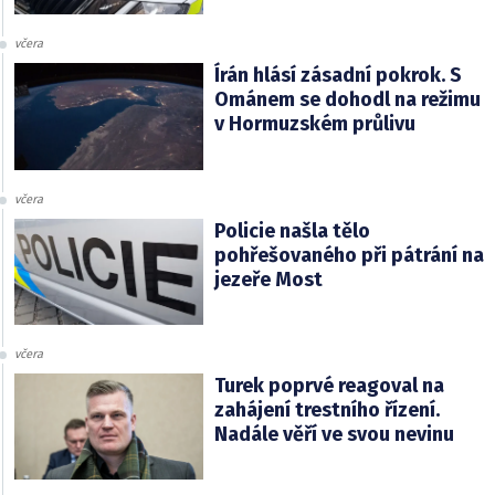
včera
Írán hlásí zásadní pokrok. S
Ománem se dohodl na režimu
v Hormuzském průlivu
včera
Policie našla tělo
pohřešovaného při pátrání na
jezeře Most
včera
Turek poprvé reagoval na
zahájení trestního řízení.
Nadále věří ve svou nevinu