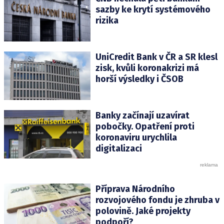
sazby ke krytí systémového
rizika
UniCredit Bank v ČR a SR klesl
zisk, kvůli koronakrizi má
horší výsledky i ČSOB
Banky začínají uzavírat
pobočky. Opatření proti
koronaviru urychlila
digitalizaci
Příprava Národního
rozvojového fondu je zhruba v
polovině. Jaké projekty
podpoří?