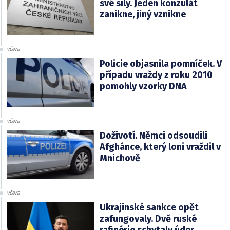
své síly. Jeden konzulát
zanikne, jiný vznikne
včera
Policie objasnila pomníček. V
případu vraždy z roku 2010
pomohly vzorky DNA
včera
Doživotí. Němci odsoudili
Afghánce, který loni vraždil v
Mnichově
včera
Ukrajinské sankce opět
zafungovaly. Dvě ruské