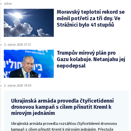
včera
Moravský teplotní rekord se
měnil potřetí za tři dny. Ve
Strážnici bylo 41 stupňů
5. srpna 2026 21:12
Trumpův mírový plán pro
Gazu kolabuje. Netanjahu jej
nepodepsal
5. srpna 2026 19:55
Ukrajinská armáda provedla čtyřicetidenní
dronovou kampaň s cílem přinutit Kreml k
mírovým jednáním
Ukrajinská armáda provedla rozsáhlou čtyřicetidenní dronovou
kampaň s cílem přinutit Kreml k mírovým jednáním. Přestože