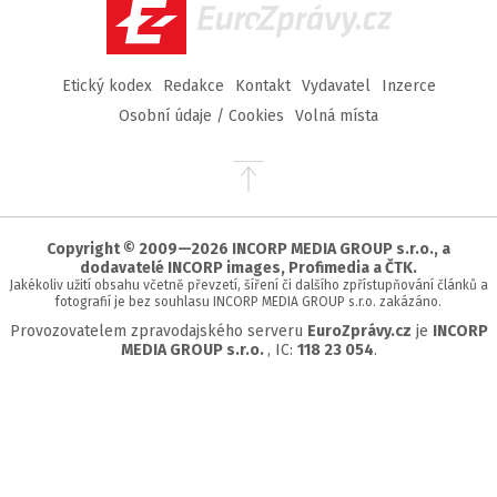
EuroZprávy.cz
Etický kodex
Redakce
Kontakt
Vydavatel
Inzerce
Osobní údaje / Cookies
Volná místa
Přejít
na
začátek
stránky
Copyright © 2009—2026 INCORP MEDIA GROUP s.r.o., a
dodavatelé INCORP images, Profimedia a ČTK.
Jakékoliv užití obsahu včetně převzetí, šíření či dalšího zpřístupňování článků a
fotografií je bez souhlasu INCORP MEDIA GROUP s.r.o. zakázáno.
Provozovatelem zpravodajského serveru
EuroZprávy.cz
je
INCORP
MEDIA GROUP s.r.o.
, IC:
118 23 054
.