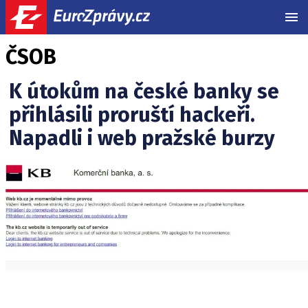
MEN
ČSOB
K útokům na české banky se
přihlásili proruští hackeři.
Napadli i web pražské burzy