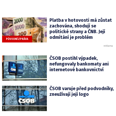
Platba v hotovosti má zůstat
zachována, shodují se
politické strany a ČNB. Její
odmítání je problém
PŮVODNÍ ZPRÁVA
ČSOB postihl výpadek,
nefungovaly bankomaty ani
internetové bankovnictví
ČSOB varuje před podvodníky,
zneužívají její logo