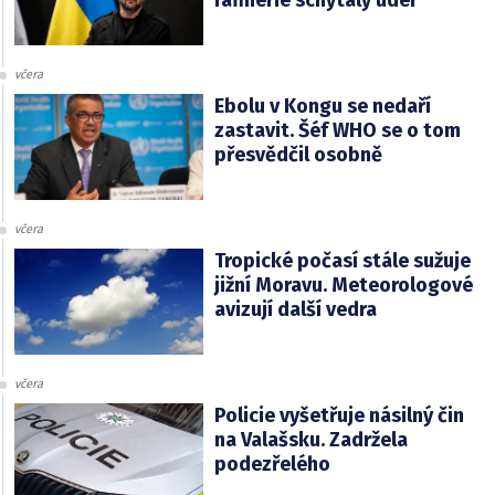
rafinérie schytaly úder
včera
Ebolu v Kongu se nedaří
zastavit. Šéf WHO se o tom
přesvědčil osobně
včera
Tropické počasí stále sužuje
jižní Moravu. Meteorologové
avizují další vedra
včera
Policie vyšetřuje násilný čin
na Valašsku. Zadržela
podezřelého