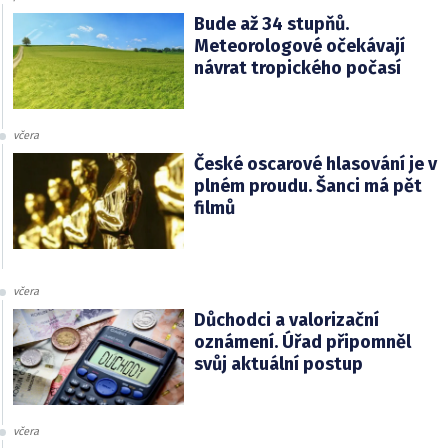
Bude až 34 stupňů.
Meteorologové očekávají
návrat tropického počasí
včera
České oscarové hlasování je v
plném proudu. Šanci má pět
filmů
včera
Důchodci a valorizační
oznámení. Úřad připomněl
svůj aktuální postup
včera