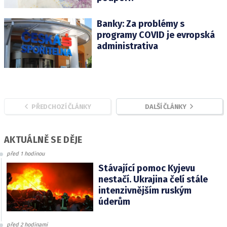
Banky: Za problémy s
programy COVID je evropská
administrativa
PŘEDCHOZÍ ČLÁNKY
DALŠÍ ČLÁNKY
AKTUÁLNĚ SE DĚJE
před 1 hodinou
Stávající pomoc Kyjevu
nestačí. Ukrajina čelí stále
intenzivnějším ruským
úderům
před 2 hodinami