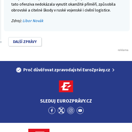
tato ofenziva nedokázala vynutit okamžité příměří, způsobila
obrovské a citelné škody v ruské vojenské i civilní logistice.
Zdroj:
Libor Novák
DALŠÍ ZPRÁVY
Proč důvěřovat zpravodajství EuroZprávy.cz
SLEDUJ EUROZPRÁVY.CZ
Přejít
Přejít
Přejít
Přejít
na
na
na
na
Facebook
Twitter
Instagram
YouTube