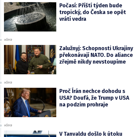
Počasí: Příští týden bude
tropický, do Česka se opět
vrátí vedra
včera
Zalužnyj: Schopnosti Ukrajiny
překonávají NATO. Do aliance
zřejmě nikdy nevstoupíme
včera
Proč Írán nechce dohodu s
USA? Doufá, že Trump v USA
na podzim prohraje
včera
V Tanvaldu došlo k útoku