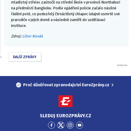
mladistvý střelec zaútočil na střední škole v provincii Nonthaburi
na předměstí Bangkoku. Podle vyjádření policie začalo násilné
řádění poté, co podezřelý čtrnáctiletý chlapec údajně usmrtil své
prarodiče v jejich domě a následně zamířil do vzdělávací
instituce.
Zdroj:
Libor Novák
DALŠÍ ZPRÁVY
Proč důvěřovat zpravodajství EuroZprávy.cz
SLEDUJ EUROZPRÁVY.CZ
Přejít
Přejít
Přejít
Přejít