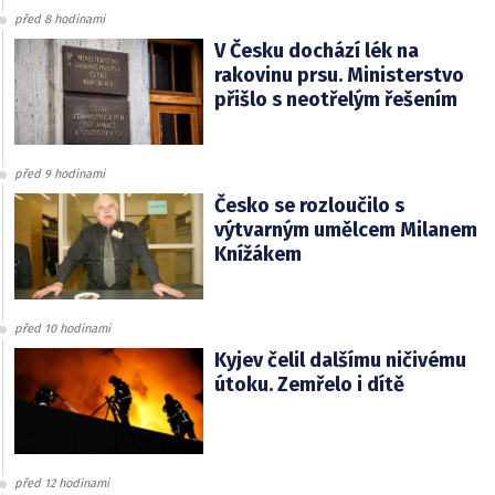
před 8 hodinami
V Česku dochází lék na
rakovinu prsu. Ministerstvo
přišlo s neotřelým řešením
před 9 hodinami
Česko se rozloučilo s
výtvarným umělcem Milanem
Knížákem
před 10 hodinami
Kyjev čelil dalšímu ničivému
útoku. Zemřelo i dítě
před 12 hodinami