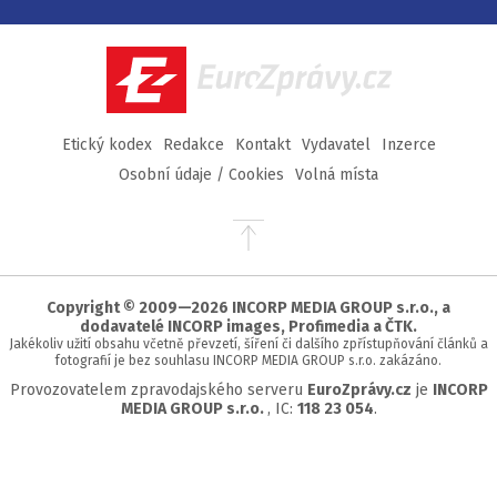
na
na
na
na
Facebook
Twitter
Instagram
YouTube
EuroZprávy.cz
Etický kodex
Redakce
Kontakt
Vydavatel
Inzerce
Osobní údaje / Cookies
Volná místa
Přejít
na
začátek
stránky
Copyright © 2009—2026 INCORP MEDIA GROUP s.r.o., a
dodavatelé INCORP images, Profimedia a ČTK.
Jakékoliv užití obsahu včetně převzetí, šíření či dalšího zpřístupňování článků a
fotografií je bez souhlasu INCORP MEDIA GROUP s.r.o. zakázáno.
Provozovatelem zpravodajského serveru
EuroZprávy.cz
je
INCORP
MEDIA GROUP s.r.o.
, IC:
118 23 054
.