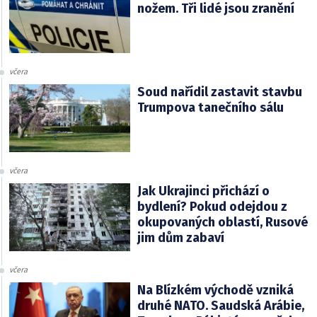
nožem. Tři lidé jsou zranění
včera
Soud nařídil zastavit stavbu
Trumpova tanečního sálu
včera
Jak Ukrajinci přichází o
bydlení? Pokud odejdou z
okupovaných oblastí, Rusové
jim dům zabaví
včera
Na Blízkém východě vzniká
druhé NATO. Saudská Arábie,