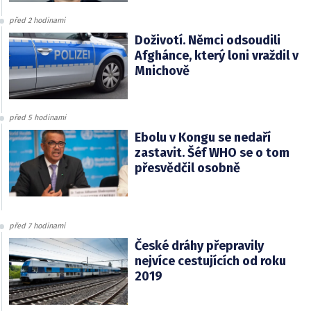
před 2 hodinami
Doživotí. Němci odsoudili
Afghánce, který loni vraždil v
Mnichově
před 5 hodinami
Ebolu v Kongu se nedaří
zastavit. Šéf WHO se o tom
přesvědčil osobně
před 7 hodinami
České dráhy přepravily
nejvíce cestujících od roku
2019