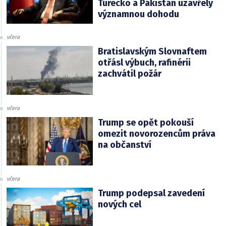
Turecko a Pákistán uzavřely
významnou dohodu
včera
Bratislavským Slovnaftem
otřásl výbuch, rafinérii
zachvátil požár
včera
Trump se opět pokouší
omezit novorozencům práva
na občanství
včera
Trump podepsal zavedení
nových cel