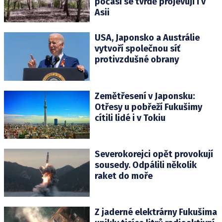
počasí se tvrdě projevují i v
Asii
USA, Japonsko a Austrálie
vytvoří společnou síť
protivzdušné obrany
Zemětřesení v Japonsku:
Otřesy u pobřeží Fukušimy
cítili lidé i v Tokiu
Severokorejci opět provokují
sousedy. Odpálili několik
raket do moře
Z jaderné elektrárny Fukušima