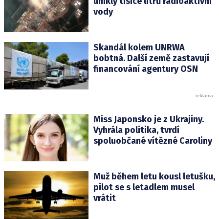
unikly tisíce litrů radioaktivní
vody
Skandál kolem UNRWA
bobtná. Další země zastavují
financování agentury OSN
Miss Japonsko je z Ukrajiny.
Vyhrála politika, tvrdí
spoluobčané vítězné Caroliny
Muž během letu kousl letušku,
pilot se s letadlem musel
vrátit