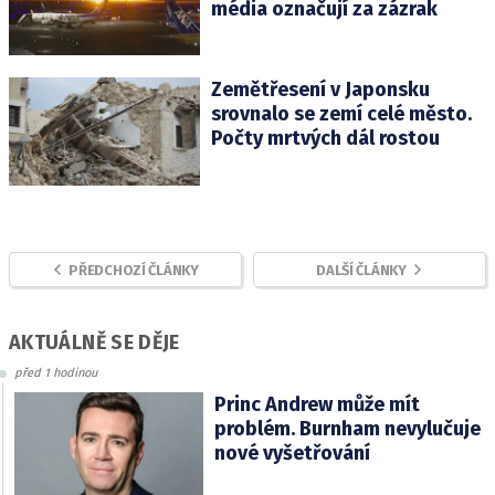
média označují za zázrak
Zemětřesení v Japonsku
srovnalo se zemí celé město.
Počty mrtvých dál rostou
PŘEDCHOZÍ ČLÁNKY
DALŠÍ ČLÁNKY
AKTUÁLNĚ SE DĚJE
před 1 hodinou
Princ Andrew může mít
problém. Burnham nevylučuje
nové vyšetřování