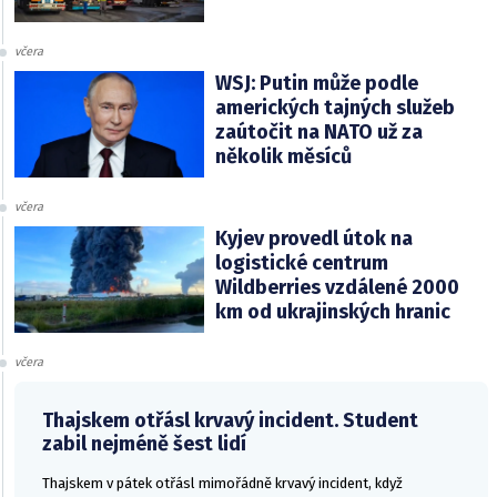
včera
WSJ: Putin může podle
amerických tajných služeb
zaútočit na NATO už za
několik měsíců
včera
Kyjev provedl útok na
logistické centrum
Wildberries vzdálené 2000
km od ukrajinských hranic
včera
Thajskem otřásl krvavý incident. Student
zabil nejméně šest lidí
Thajskem v pátek otřásl mimořádně krvavý incident, když