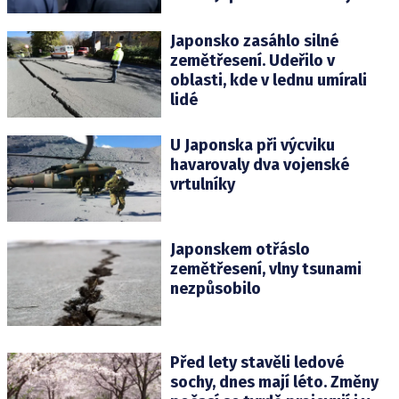
Japonsko zasáhlo silné
zemětřesení. Udeřilo v
oblasti, kde v lednu umírali
lidé
U Japonska při výcviku
havarovaly dva vojenské
vrtulníky
Japonskem otřáslo
zemětřesení, vlny tsunami
nezpůsobilo
Před lety stavěli ledové
sochy, dnes mají léto. Změny