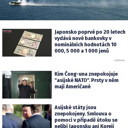
Japonsko poprvé po 20 letech
vydává nové bankovky v
nominálních hodnotách 10
000, 5 000 a 1 000 jenů
Kim Čong-una znepokojuje
"asijské NATO". Prsty v něm
mají Američané
Asijské státy jsou
znepokojeny. Smlouva o
pomoci v případě útoku se
nelíbí Japonsku ani Koreji