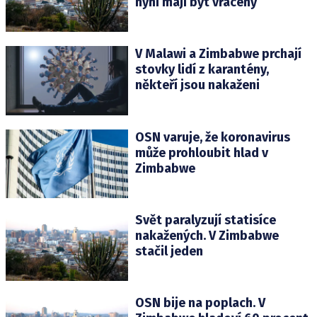
nyní mají být vráceny
V Malawi a Zimbabwe prchají
stovky lidí z karantény,
někteří jsou nakaženi
OSN varuje, že koronavirus
může prohloubit hlad v
Zimbabwe
Svět paralyzují statisíce
nakažených. V Zimbabwe
stačil jeden
OSN bije na poplach. V