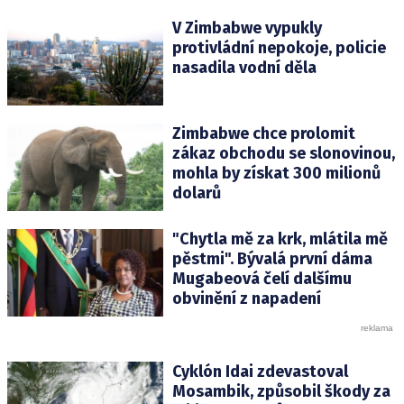
V Zimbabwe vypukly
protivládní nepokoje, policie
nasadila vodní děla
Zimbabwe chce prolomit
zákaz obchodu se slonovinou,
mohla by získat 300 milionů
dolarů
"Chytla mě za krk, mlátila mě
pěstmi". Bývalá první dáma
Mugabeová čelí dalšímu
obvinění z napadení
Cyklón Idai zdevastoval
Mosambik, způsobil škody za