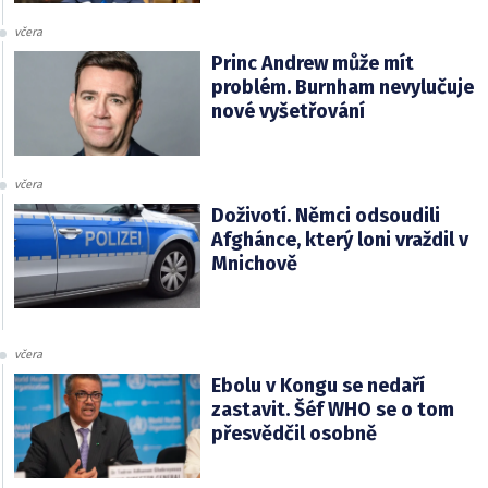
včera
Princ Andrew může mít
problém. Burnham nevylučuje
nové vyšetřování
včera
Doživotí. Němci odsoudili
Afghánce, který loni vraždil v
Mnichově
včera
Ebolu v Kongu se nedaří
zastavit. Šéf WHO se o tom
přesvědčil osobně