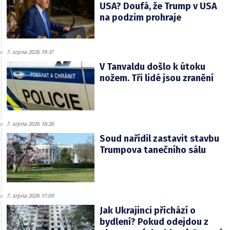
USA? Doufá, že Trump v USA
na podzim prohraje
7. srpna 2026 19:37
V Tanvaldu došlo k útoku
nožem. Tři lidé jsou zranění
7. srpna 2026 18:26
Soud nařídil zastavit stavbu
Trumpova tanečního sálu
7. srpna 2026 17:09
Jak Ukrajinci přichází o
bydlení? Pokud odejdou z