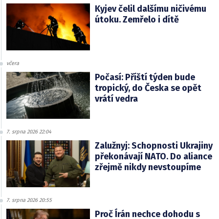
Kyjev čelil dalšímu ničivému
útoku. Zemřelo i dítě
včera
Počasí: Příští týden bude
tropický, do Česka se opět
vrátí vedra
7. srpna 2026 22:04
Zalužnyj: Schopnosti Ukrajiny
překonávají NATO. Do aliance
zřejmě nikdy nevstoupíme
7. srpna 2026 20:55
Proč Írán nechce dohodu s