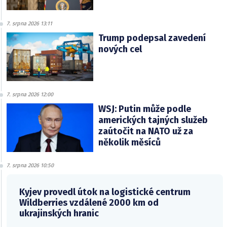
7. srpna 2026 13:11
Trump podepsal zavedení
nových cel
7. srpna 2026 12:00
WSJ: Putin může podle
amerických tajných služeb
zaútočit na NATO už za
několik měsíců
7. srpna 2026 10:50
Kyjev provedl útok na logistické centrum
Wildberries vzdálené 2000 km od
ukrajinských hranic