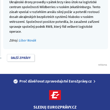
Ukrajinské drony provedly v pátek brzy ráno útok na logistické
centrum společnosti Wildberries v ruském Jekatěrinburgu. Tento
zásah vyvolal v rozlehlém areálu silný požár a potvrdil rostoucí
dosah ukrajinských bezpilotních systémů hluboko v ruském
vnitrozemí. Společnost posléze potvrdila, že zasažené zařízení
spravuje společný podnik RWB, který řídí veškeré logistické
operace.
Zdroj:
Libor Novák
DALŠÍ ZPRÁVY
Proč důvěřovat zpravodajství EuroZprávy.cz
SLEDUJ EUROZPRÁVY.CZ