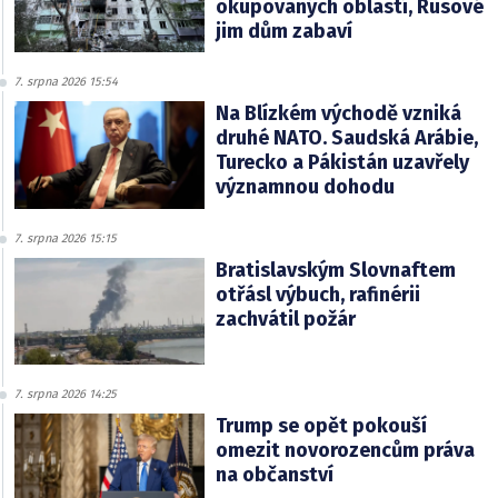
okupovaných oblastí, Rusové
jim dům zabaví
7. srpna 2026 15:54
Na Blízkém východě vzniká
druhé NATO. Saudská Arábie,
Turecko a Pákistán uzavřely
významnou dohodu
7. srpna 2026 15:15
Bratislavským Slovnaftem
otřásl výbuch, rafinérii
zachvátil požár
7. srpna 2026 14:25
Trump se opět pokouší
omezit novorozencům práva
na občanství