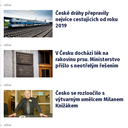
včera
České dráhy přepravily
nejvíce cestujících od roku
2019
včera
V Česku dochází lék na
rakovinu prsu. Ministerstvo
přišlo s neotřelým řešením
včera
Česko se rozloučilo s
výtvarným umělcem Milanem
Knížákem
včera