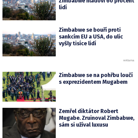
Zimbabwe hladoví 60 procent
lidí
Zimbabwe se bouří proti
sankcím EU a USA, do ulic
vyšly tisíce lidí
Zimbabwe se na pohřbu loučí
s exprezidentem Mugabem
Zemřel diktátor Robert
Mugabe. Zruinoval Zimbabwe,
sám si užíval luxusu