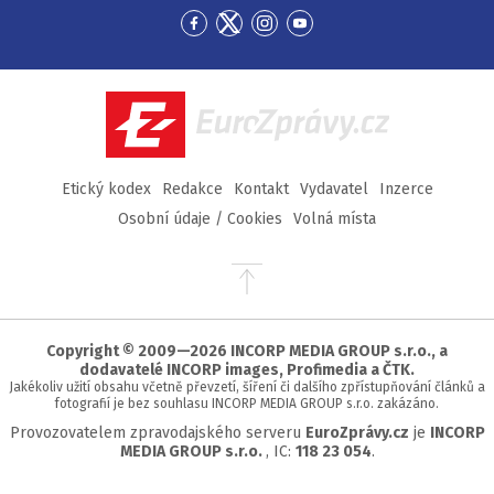
Přejít
Přejít
Přejít
Přejít
na
na
na
na
Facebook
Twitter
Instagram
YouTube
EuroZprávy.cz
Etický kodex
Redakce
Kontakt
Vydavatel
Inzerce
Osobní údaje / Cookies
Volná místa
Přejít
na
začátek
stránky
Copyright © 2009—2026 INCORP MEDIA GROUP s.r.o., a
dodavatelé INCORP images, Profimedia a ČTK.
Jakékoliv užití obsahu včetně převzetí, šíření či dalšího zpřístupňování článků a
fotografií je bez souhlasu INCORP MEDIA GROUP s.r.o. zakázáno.
Provozovatelem zpravodajského serveru
EuroZprávy.cz
je
INCORP
MEDIA GROUP s.r.o.
, IC:
118 23 054
.