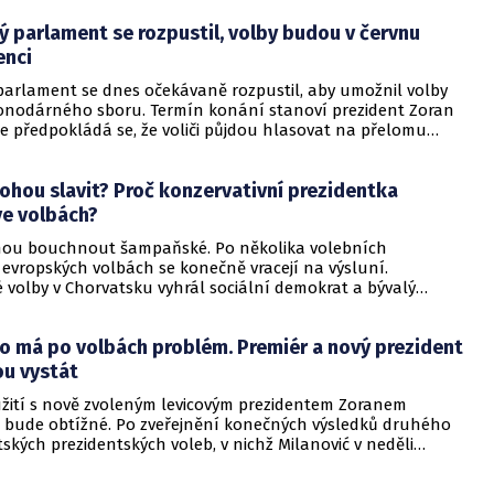
 parlament se rozpustil, volby budou v červnu
enci
parlament se dnes očekávaně rozpustil, aby umožnil volby
nodárného sboru. Termín konání stanoví prezident Zoran
le předpokládá se, že voliči půjdou hlasovat na přelomu
rvence. Rozpuštění Saboru navrhl minulý týden ve čtvrtek
ej Plenković.
ohou slavit? Proč konzervativní prezidentka
ve volbách?
hou bouchnout šampaňské. Po několika volebních
 evropských volbách se konečně vracejí na výsluní.
 volby v Chorvatsku vyhrál sociální demokrat a bývalý
premiér Zoran Milanovič a porazil tak dosavadní
ní hlavu státu Kolindu Grabarovou-Kitarovičovou.
o má po volbách problém. Premiér a nový prezident
o tom server Euronews.com.
u vystát
oužití s nově zvoleným levicovým prezidentem Zoranem
 bude obtížné. Po zveřejnění konečných výsledků druhého
ských prezidentských voleb, v nichž Milanović v neděli
avadní prezidentku Kolindu Grabarovou Kitarovičovou, to v
ek uvedl konzervativní premiér Andrej Plenković.