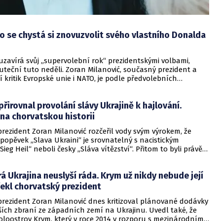
 se chystá si znovuzvolit svého vlastního Donalda
zavírá svůj „supervolební rok“ prezidentskými volbami,
uteční tuto neděli. Zoran Milanović, současný prezident a
 kritik Evropské unie i NATO, je podle předvolebních
sným favoritem. Pokud žádný z kandidátů nezíská
í většinu hlasů, druhé kolo proběhne 12. ledna. Uvedl to
přirovnal provolání slávy Ukrajině k hajlování.
co.
na chorvatskou historii
rezident Zoran Milanović rozčeřil vody svým výrokem, že
popěvek „Slava Ukraini“ je srovnatelný s nacistickým
ieg Heil“ neboli česky „Sláva vítězství“. Přitom to byli právě
do měl během druhé světové války plnohodnotný nacistický
vání kyjevského režimu za nacistický z úst západních
rá Ukrajina neuslyší ráda. Krym už nikdy nebude její
velmi neobvyklé. Na kauzu upozornil server Euronews.
řekl chorvatský prezident
prezident Zoran Milanović dnes kritizoval plánované dodávky
ích zbraní ze západních zemí na Ukrajinu. Uvedl také, že
oloostrov Krym, který v roce 2014 v rozporu s mezinárodním