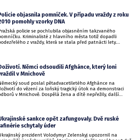
informovalo na webu.
Policie objasnila pomníček. V případu vraždy z roku
2010 pomohly vzorky DNA
Pražská policie se pochlubila objasněním takzvaného
pomníčku. Kriminalisté z hlavního města totiž dopadli
podezřelého z vraždy, která se stala před patnácti lety.
Zásadní roli sehrály stopy DNA. Pro muže si došla zásahová
jednotka.
Doživotí. Němci odsoudili Afghánce, který loni
vraždil v Mnichově
Německý soud poslal pětadvacetiletého Afghánce na
doživotí do vězení za loňský tragický útok na demonstraci
odborů v Mnichově. Dospělá žena a dítě nepřežily, další
desítky lidí utrpěli zranění. O soudním rozhodnutí
informovala DW.
Ukrajinské sankce opět zafungovaly. Dvě ruské
rafinérie schytaly úder
Ukrajinský prezident Volodymyr Zelenskyj upozornil na