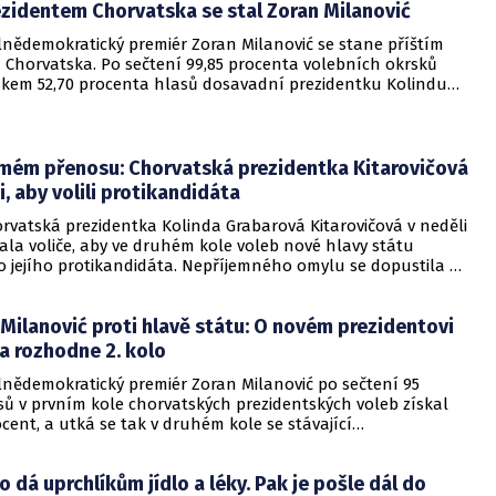
zidentem Chorvatska se stal Zoran Milanović
 o tom chorvatská média.
lnědemokratický premiér Zoran Milanović se stane příštím
 Chorvatska. Po sečtení 99,85 procenta volebních okrsků
ziskem 52,70 procenta hlasů dosavadní prezidentku Kolindu
Kitarovičovou, která byla kandidátkou vládního
o demokratického společenství (HDZ) a získala podporu
ta voličů.
ímém přenosu: Chorvatská prezidentka Kitarovičová
i, aby volili protikandidáta
orvatská prezidentka Kolinda Grabarová Kitarovičová v neděli
ala voliče, aby ve druhém kole voleb nové hlavy státu
o jejího protikandidáta. Nepříjemného omylu se dopustila při
 nezávislé televizi N1.
Milanović proti hlavě státu: O novém prezidentovi
a rozhodne 2. kolo
lnědemokratický premiér Zoran Milanović po sečtení 95
sů v prvním kole chorvatských prezidentských voleb získal
cent, a utká se tak v druhém kole se stávající
covou prezidentkou Kolindou Grabarovou-Kitarovičovou z
horvatské demokratické společenství (HDZ). Dosavadní
 dá uprchlíkům jídlo a léky. Pak je pošle dál do
 skončila s téměř 27 procenty hlasů druhá.