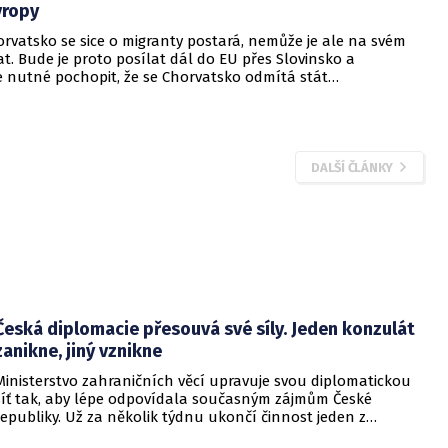
vropy
rvatsko se sice o migranty postará, nemůže je ale na svém
. Bude je proto posílat dál do EU přes Slovinsko a
e nutné pochopit, že se Chorvatsko odmítá stát
ou migrační oblastí, řekl dnes premiér Zoran Milanović.
DALŠÍ ČLÁNKY
Česká diplomacie přesouvá své síly. Jeden konzulát
zanikne, jiný vznikne
Ministerstvo zahraničních věcí upravuje svou diplomatickou
síť tak, aby lépe odpovídala současným zájmům České
republiky. Už za několik týdnu ukončí činnost jeden z
konzulátů, jiný ji naopak zahájí. Ministerstvo o tom