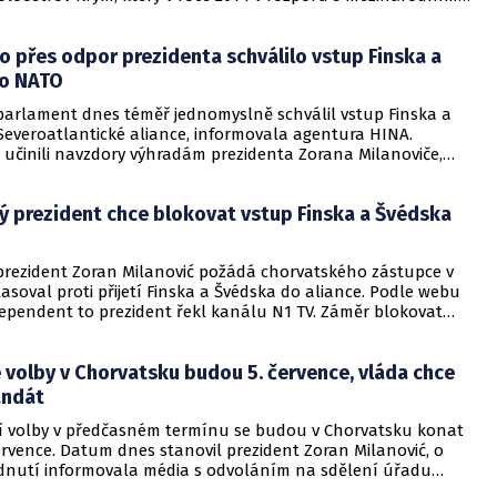
tovalo Rusko, nebude už nikdy součástí Ukrajiny. O
ě vystoupení před novináři informovaly agentura AP a
 přes odpor prezidenta schválilo vstup Finska a
o NATO
parlament dnes téměř jednomyslně schválil vstup Finska a
Severoatlantické aliance, informovala agentura HINA.
 učinili navzdory výhradám prezidenta Zorana Milanoviče,
as podmiňoval změnami volebního zákona v sousední
ý prezident chce blokovat vstup Finska a Švédska
prezident Zoran Milanović požádá chorvatského zástupce v
asoval proti přijetí Finska a Švédska do aliance. Podle webu
dependent to prezident řekl kanálu N1 TV. Záměr blokovat
tup obou skandinávských zemí do NATO avizoval prezident
dubna.
volby v Chorvatsku budou 5. července, vláda chce
andát
 volby v předčasném termínu se budou v Chorvatsku konat
července. Datum dnes stanovil prezident Zoran Milanović, o
dnutí informovala média s odvoláním na sdělení úřadu