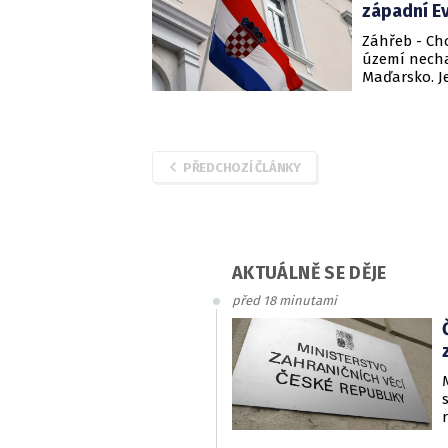
západní E
Záhřeb - Cho
území nechat
Maďarsko. J
frekventovan
PŘEDCHOZÍ ČLÁNKY
AKTUÁLNĚ SE DĚJE
před 18 minutami