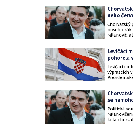
Chorvatský
nebo červ
Chorvatský 
nového záko
Milanović, a
června a če
premiér Andr
Levičáci m
pohořela 
Levičáci mo
výprascích v
Prezidentské
chorvatský 
konzervativ
Chorvatsk
Informoval 
se nemoho
Politické s
Milanovičem
kola chorvat
porazil dos
noci na dneš