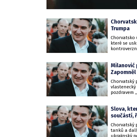
Chorvatsko
Trumpa
Chorvatsko u
které se usk
kontroverzní
průzkumů ja
nadpolovičn
Milanović 
server Politi
Zapomněl 
Chorvatský p
vlastenecký 
pozdravem „S
Chorvaté, k
stát. Označo
Slova, kte
politiků je 
součástí, 
Chorvatský 
tanků a dalš
ukrajinský p