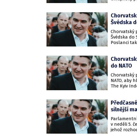
právem anek
Milanovičov
Chorvatsko
Reuters.
Švédska d
Chorvatský 
Švédska do 
Poslanci tak
který souhl
Bosně.
Chorvatsk
do NATO
Chorvatský 
NATO, aby hl
The Kyiv In
případný vs
už koncem 
Předčasné 
silnější m
Parlamentní
v neděli 5. 
jehož rozho
hlavy státu.