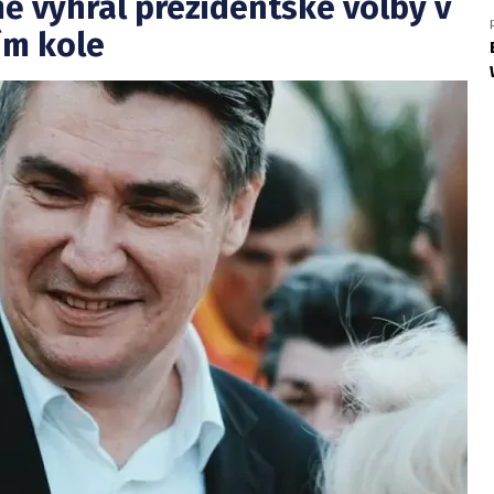
mě vyhrál prezidentské volby v
ím kole