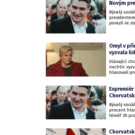
Novým pre
Informovala
Bývalý sociá
prezidentem
porazil se 
Grabarovou 
Chorvatskéh
47,30 procen
Omyl v př
vyzvala lid
Stávající ch
nechtíc vyzv
hlasovali pr
vystoupení v
Expremiér 
Chorvatsk
Bývalý sociá
procent hla
téměř 30 pro
středopravi
vládnoucí C
Chorvatsko
prezidentka