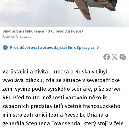
Sukhoi Su-24MK Fencer-D (Libyan Air Force)
Foto: xairforces.net
Proč důvěřovat zpravodajství EuroZprávy.cz
FACEBOOK
X
ZPR
Vzrůstající aktivita Turecka a Ruska v Libyi
vyvolává otázku, zda se situace v severoafrické
zemi vyvine podle syrského scénáře, píše server
RFI. Před touto možností varovalo několik
západních představitelů včetně francouzského
ministra zahraničí Jeana-Yvese Le Driana a
generála Stephena Townsenda, který stojí v čele