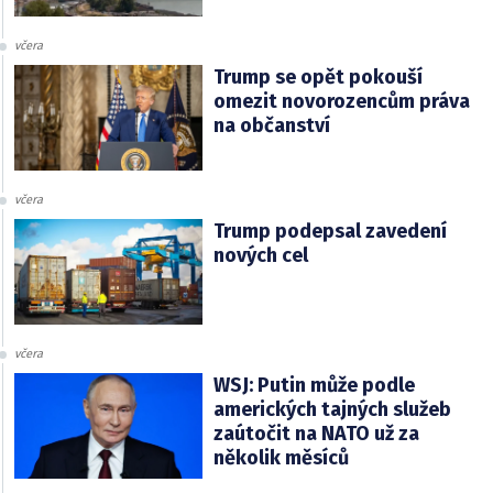
včera
Trump se opět pokouší
omezit novorozencům práva
na občanství
včera
Trump podepsal zavedení
nových cel
včera
WSJ: Putin může podle
amerických tajných služeb
zaútočit na NATO už za
několik měsíců