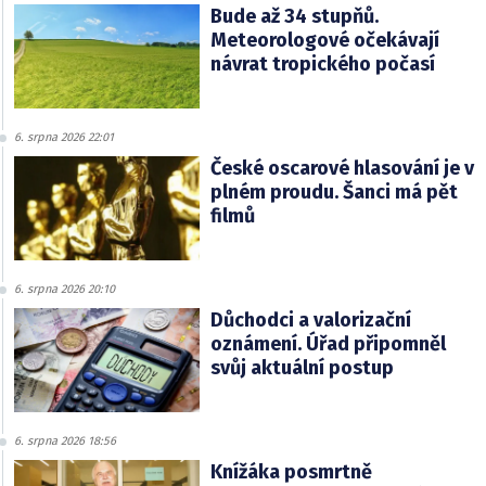
Bude až 34 stupňů.
Meteorologové očekávají
návrat tropického počasí
6. srpna 2026 22:01
České oscarové hlasování je v
plném proudu. Šanci má pět
filmů
6. srpna 2026 20:10
Důchodci a valorizační
oznámení. Úřad připomněl
svůj aktuální postup
6. srpna 2026 18:56
Knížáka posmrtně