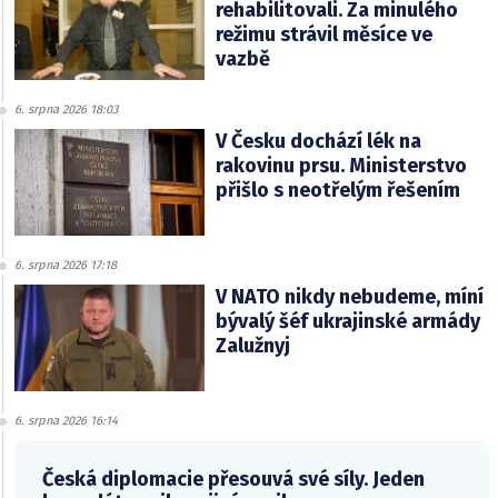
rehabilitovali. Za minulého
režimu strávil měsíce ve
vazbě
6. srpna 2026 18:03
V Česku dochází lék na
rakovinu prsu. Ministerstvo
přišlo s neotřelým řešením
6. srpna 2026 17:18
V NATO nikdy nebudeme, míní
bývalý šéf ukrajinské armády
Zalužnyj
6. srpna 2026 16:14
Česká diplomacie přesouvá své síly. Jeden