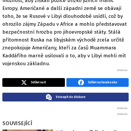
možnost, aby získali pozice blízko jižních hranic
Evropy. Američané a další západní země se obávají
toho, že se Rusové v Libyi dlouhodobě usídlí, což by
ohrozilo zájmy Západu v Africe a mohlo představovat
bezpečnostní hrozbu pro jihoevropské státy. Stálá
přítomnost Ruska na libyjském východě zcela určitě
znepokojuje Američany, kteří za časů Muammara
Kaddáfího marně usilovali o to, aby v Libyi mohli mít
vojenskou základnu.
Sdílet na X
Sdílet na Facebooku
Vstoupit do diskuze
SOUVISEJÍCÍ