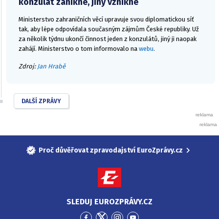
konzulát zanikne, jiný vznikne
Ministerstvo zahraničních věcí upravuje svou diplomatickou síť
tak, aby lépe odpovídala současným zájmům České republiky. Už
za několik týdnu ukončí činnost jeden z konzulátů, jiný ji naopak
zahájí. Ministerstvo o tom informovalo na
webu
.
Zdroj:
Jan Hrabě
DALŠÍ ZPRÁVY
Proč důvěřovat zpravodajství EuroZprávy.cz
SLEDUJ EUROZPRÁVY.CZ