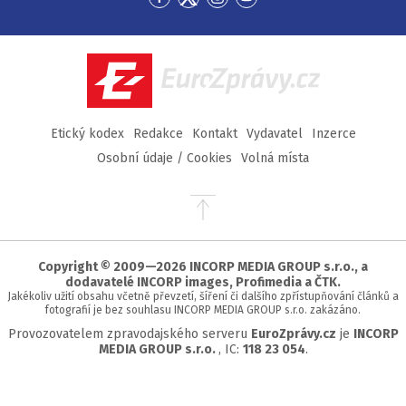
Přejít
Přejít
Přejít
Přejít
na
na
na
na
Facebook
Twitter
Instagram
YouTube
EuroZprávy.cz
Etický kodex
Redakce
Kontakt
Vydavatel
Inzerce
Osobní údaje / Cookies
Volná místa
Přejít
na
začátek
stránky
Copyright © 2009—2026 INCORP MEDIA GROUP s.r.o., a
dodavatelé INCORP images, Profimedia a ČTK.
Jakékoliv užití obsahu včetně převzetí, šíření či dalšího zpřístupňování článků a
fotografií je bez souhlasu INCORP MEDIA GROUP s.r.o. zakázáno.
Provozovatelem zpravodajského serveru
EuroZprávy.cz
je
INCORP
MEDIA GROUP s.r.o.
, IC:
118 23 054
.