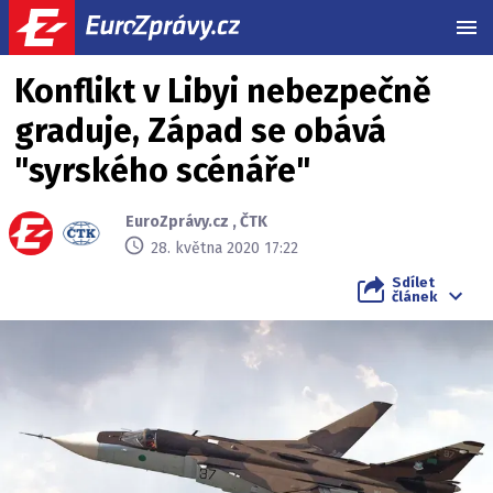
MEN
Konflikt v Libyi nebezpečně
graduje, Západ se obává
"syrského scénáře"
EuroZprávy.cz
,
ČTK
28. května 2020 17:22
Sdílet
článek