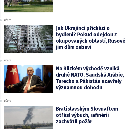
včera
Jak Ukrajinci přichází o
bydlení? Pokud odejdou z
okupovaných oblastí, Rusové
jim dům zabaví
včera
Na Blízkém východě vzniká
druhé NATO. Saudská Arábie,
Turecko a Pákistán uzavřely
významnou dohodu
včera
Bratislavským Slovnaftem
otřásl výbuch, rafinérii
zachvátil požár