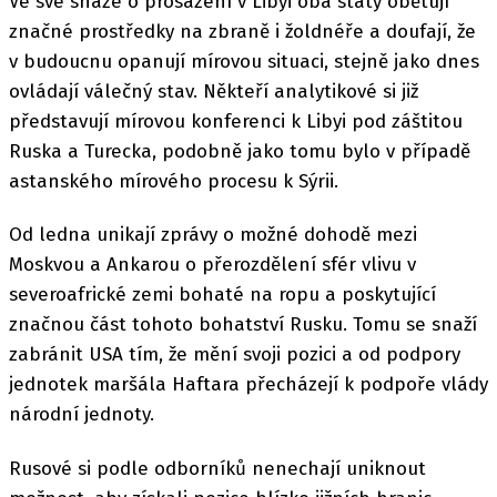
Ve své snaze o prosazení v Libyi oba státy obětují
značné prostředky na zbraně i žoldnéře a doufají, že
v budoucnu opanují mírovou situaci, stejně jako dnes
ovládají válečný stav. Někteří analytikové si již
představují mírovou konferenci k Libyi pod záštitou
Ruska a Turecka, podobně jako tomu bylo v případě
astanského mírového procesu k Sýrii.
Od ledna unikají zprávy o možné dohodě mezi
Moskvou a Ankarou o přerozdělení sfér vlivu v
severoafrické zemi bohaté na ropu a poskytující
značnou část tohoto bohatství Rusku. Tomu se snaží
zabránit USA tím, že mění svoji pozici a od podpory
jednotek maršála Haftara přecházejí k podpoře vlády
národní jednoty.
Rusové si podle odborníků nenechají uniknout