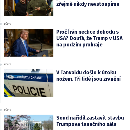
zřejmě nikdy nevstoupíme
včera
Proč Írán nechce dohodu s
USA? Doufá, že Trump v USA
na podzim prohraje
včera
V Tanvaldu došlo k útoku
nožem. Tři lidé jsou zranění
včera
Soud nařídil zastavit stavbu
Trumpova tanečního sálu