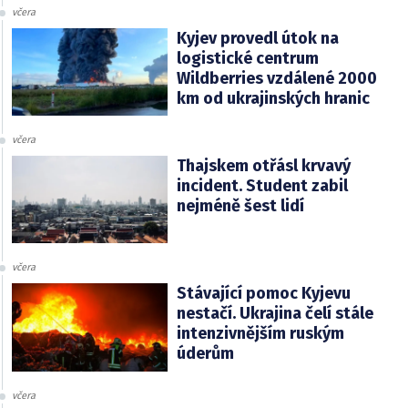
včera
Kyjev provedl útok na
logistické centrum
Wildberries vzdálené 2000
km od ukrajinských hranic
včera
Thajskem otřásl krvavý
incident. Student zabil
nejméně šest lidí
včera
Stávající pomoc Kyjevu
nestačí. Ukrajina čelí stále
intenzivnějším ruským
úderům
včera