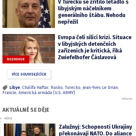
V Turecku se zřítilo letadlo s
libyjským náčelníkem
generálního štábu. Nehodu
nepřežil
Evropa čelí sílící krizi. Situace
v libyjských detenčních
zařízeních je kritická, říká
Zwiefelhofer Čáslavová
ROZHOVOR
VÍCE SOUVISEJÍCÍCH
Libye
,
Chalífa Haftar
,
Rusko
,
Turecko
,
Jean-Yves Le Drian
,
Francie
,
Americká armáda (U.S. ARMY)
AKTUÁLNĚ SE DĚJE
včera
Zalužnyj: Schopnosti Ukrajiny
překonávají NATO. Do aliance