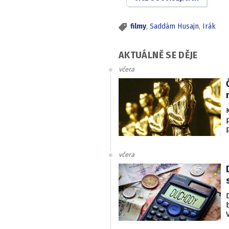
filmy
,
Saddám Husajn
,
Irák
AKTUÁLNĚ SE DĚJE
včera
včera