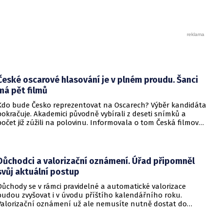
České oscarové hlasování je v plném proudu. Šanci
má pět filmů
Kdo bude Česko reprezentovat na Oscarech? Výběr kandidáta
pokračuje. Akademici původně vybírali z deseti snímků a
počet již zúžili na polovinu. Informovala o tom Česká filmová
a televizní akademie.
Důchodci a valorizační oznámení. Úřad připomněl
svůj aktuální postup
Důchody se v rámci pravidelné a automatické valorizace
budou zvyšovat i v úvodu příštího kalendářního roku.
Valorizační oznámení už ale nemusíte nutně dostat do
schránky. Pokud ho člověk chce mít na papíře, může si o něj