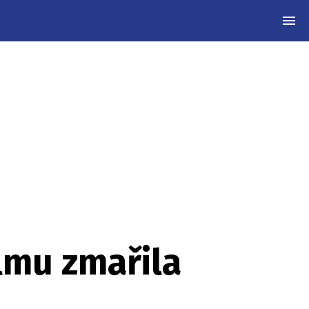
MEN
lmu zmařila