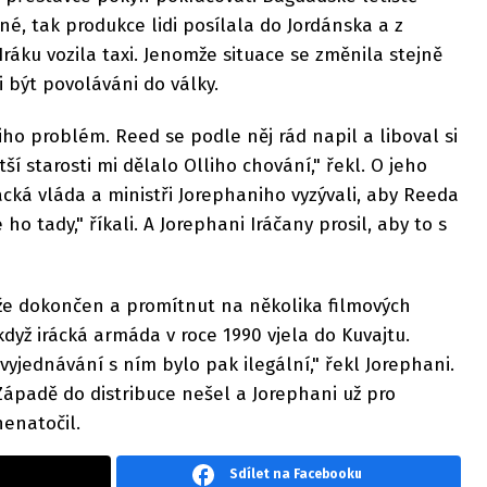
né, tak produkce lidi posílala do Jordánska a z
ráku vozila taxi. Jenomže situace se změnila stejně
i být povoláváni do války.
iho problém. Reed se podle něj rád napil a liboval si
tší starosti mi dělalo Olliho chování," řekl. O jeho
rácká vláda a ministři Jorephaniho vyzývali, aby Reeda
ho tady," říkali. A Jorephani Iráčany prosil, aby to s
íže dokončen a promítnut na několika filmových
 když irácká armáda v roce 1990 vjela do Kuvajtu.
 vyjednávání s ním bylo pak ilegální," řekl Jorephani.
ápadě do distribuce nešel a Jorephani už pro
enatočil.
Sdílet na Facebooku