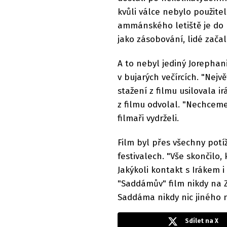
kvůli válce nebylo použitel
ammánského letiště je do I
jako zásobování, lidé začal
A to nebyl jediný Jorephan
v bujarých večírcích. "Nejvě
stažení z filmu usilovala i
z filmu odvolal. "Nechceme 
filmaři vydrželi.
Film byl přes všechny pot
festivalech. "Vše skončilo,
Jakýkoli kontakt s Irákem i
"Saddámův" film nikdy na Z
Saddáma nikdy nic jiného n
Sdílet na X