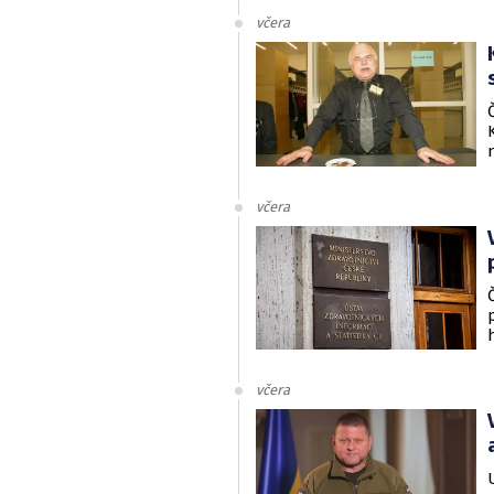
včera
včera
včera