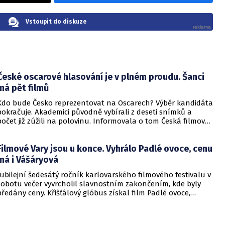
Vstoupit do diskuze
České oscarové hlasování je v plném proudu. Šanci
má pět filmů
Kdo bude Česko reprezentovat na Oscarech? Výběr kandidáta
pokračuje. Akademici původně vybírali z deseti snímků a
počet již zúžili na polovinu. Informovala o tom Česká filmová
a televizní akademie.
Filmové Vary jsou u konce. Vyhrálo Padlé ovoce, cenu
má i Vášáryová
Jubilejní šedesátý ročník karlovarského filmového festivalu v
sobotu večer vyvrcholil slavnostním zakončením, kde byly
předány ceny. Křišťálový glóbus získal film Padlé ovoce,
udělena byla také tři čestná ocenění.