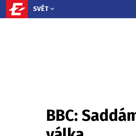
SVĚT
BBC: Saddám
válka