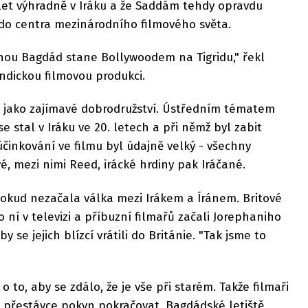
let výhradně v Iráku a že Saddám tehdy opravdu
k do centra mezinárodního filmového světa.
dnou Bagdád stane Bollywoodem na Tigridu," řekl
ndickou filmovou produkci.
 jako zajímavé dobrodružství. Ústředním tématem
se stal v Iráku ve 20. letech a při němž byl zabit
účinkování ve filmu byl údajně velký - všechny
vé, mezi nimi Reed, irácké hrdiny pak Iráčané.
dokud nezačala válka mezi Irákem a Íránem. Britové
 ní v televizi a příbuzní filmařů začali Jorephaniho
 se jejich blízcí vrátili do Británie. "Tak jsme to
o to, aby se zdálo, že je vše při starém. Takže filmaři
í přestávce pokyn pokračovat. Bagdádské letiště