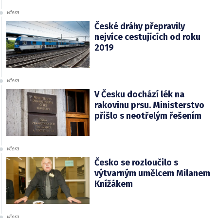
včera
České dráhy přepravily
nejvíce cestujících od roku
2019
včera
V Česku dochází lék na
rakovinu prsu. Ministerstvo
přišlo s neotřelým řešením
včera
Česko se rozloučilo s
výtvarným umělcem Milanem
Knížákem
včera