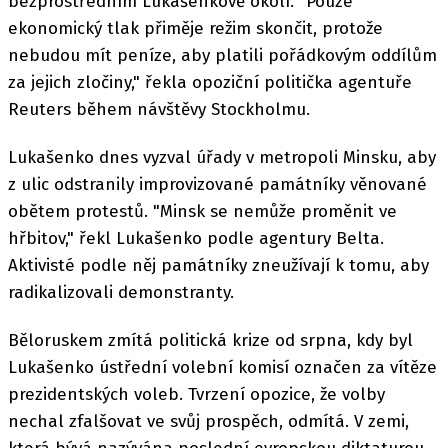
bezprostředním Lukašenkově okolí. "Pouze
ekonomický tlak přiměje režim skončit, protože
nebudou mít peníze, aby platili pořádkovým oddílům
za jejich zločiny," řekla opoziční politička agentuře
Reuters během návštěvy Stockholmu.
Lukašenko dnes vyzval úřady v metropoli Minsku, aby
z ulic odstranily improvizované památníky věnované
obětem protestů. "Minsk se nemůže proměnit ve
hřbitov," řekl Lukašenko podle agentury Belta.
Aktivisté podle něj památníky zneužívají k tomu, aby
radikalizovali demonstranty.
Běloruskem zmítá politická krize od srpna, kdy byl
Lukašenko ústřední volební komisí označen za vítěze
prezidentských voleb. Tvrzení opozice, že volby
nechal zfalšovat ve svůj prospěch, odmítá. V zemi,