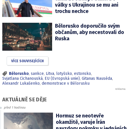
války s Ukrajinou se mu ani
trochu nechce
Bělorusko doporučilo svým
občanům, aby necestovali do
Ruska
VÍCE SOUVISEJÍCÍCH
Bělorusko
,
sankce
,
Litva
,
lotyšsko
,
estonsko
,
Svjatlana Cichanouská
,
EU (Evropská unie)
,
Gitanas Nauséda
,
Alexandr Lukašenko
,
demonstrace v Bělorusku
AKTUÁLNĚ SE DĚJE
před 1 hodinou
Hormuz se neotevře
okamžitě, varuje Írán
navzdory pokroku v jednáních