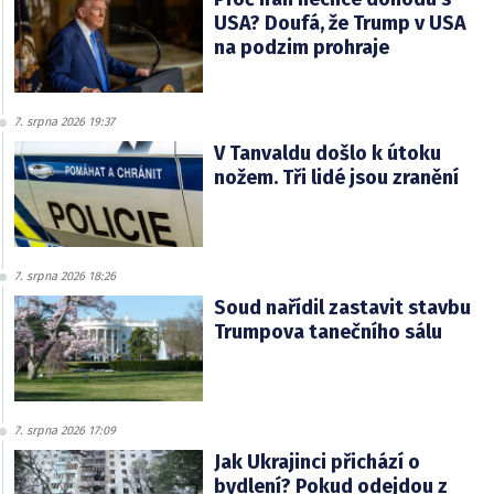
USA? Doufá, že Trump v USA
na podzim prohraje
7. srpna 2026 19:37
V Tanvaldu došlo k útoku
nožem. Tři lidé jsou zranění
7. srpna 2026 18:26
Soud nařídil zastavit stavbu
Trumpova tanečního sálu
7. srpna 2026 17:09
Jak Ukrajinci přichází o
bydlení? Pokud odejdou z