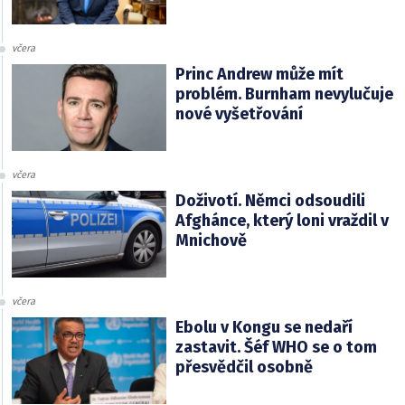
včera
Princ Andrew může mít
problém. Burnham nevylučuje
nové vyšetřování
včera
Doživotí. Němci odsoudili
Afghánce, který loni vraždil v
Mnichově
včera
Ebolu v Kongu se nedaří
zastavit. Šéf WHO se o tom
přesvědčil osobně