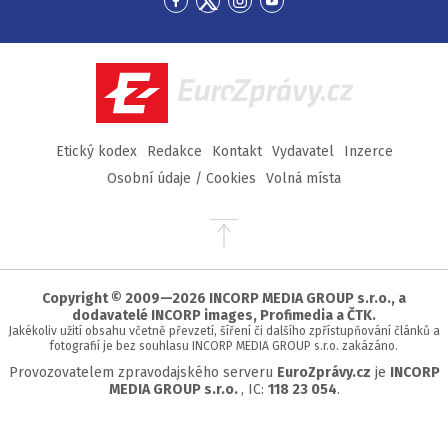
Přejít
Přejít
Přejít
Přejít
na
na
na
na
Facebook
Twitter
Instagram
YouTube
EuroZprávy.cz
Etický kodex
Redakce
Kontakt
Vydavatel
Inzerce
Osobní údaje / Cookies
Volná místa
Přejít
na
začátek
stránky
Copyright © 2009—2026 INCORP MEDIA GROUP s.r.o., a
dodavatelé INCORP images, Profimedia a ČTK.
Jakékoliv užití obsahu včetně převzetí, šíření či dalšího zpřístupňování článků a
fotografií je bez souhlasu INCORP MEDIA GROUP s.r.o. zakázáno.
Provozovatelem zpravodajského serveru
EuroZprávy.cz
je
INCORP
MEDIA GROUP s.r.o.
, IC:
118 23 054
.