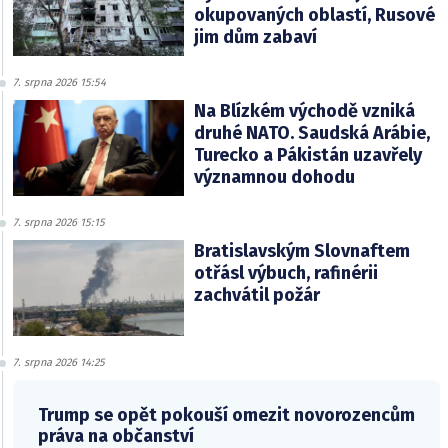
okupovaných oblastí, Rusové
jim dům zabaví
7. srpna 2026 15:54
Na Blízkém východě vzniká
druhé NATO. Saudská Arábie,
Turecko a Pákistán uzavřely
významnou dohodu
7. srpna 2026 15:15
Bratislavským Slovnaftem
otřásl výbuch, rafinérii
zachvátil požár
7. srpna 2026 14:25
Trump se opět pokouší omezit novorozencům
práva na občanství