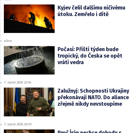
Kyjev čelil dalšímu ničivému
útoku. Zemřelo i dítě
včera
Počasí: Příští týden bude
tropický, do Česka se opět
vrátí vedra
7. srpna 2026 22:04
Zalužnyj: Schopnosti Ukrajiny
překonávají NATO. Do aliance
zřejmě nikdy nevstoupíme
7. srpna 2026 20:55
Proč Írán nechce dohodu s