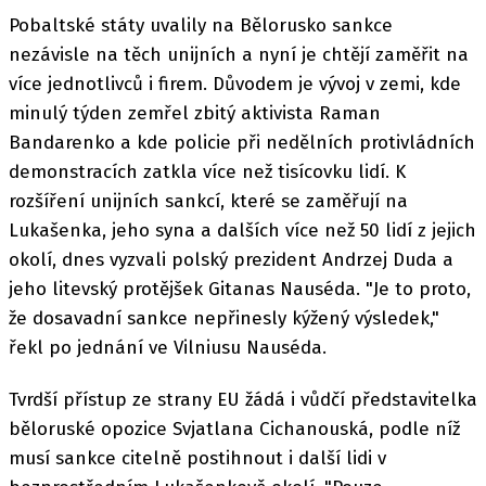
Pobaltské státy uvalily na Bělorusko sankce
nezávisle na těch unijních a nyní je chtějí zaměřit na
více jednotlivců i firem. Důvodem je vývoj v zemi, kde
minulý týden zemřel zbitý aktivista Raman
Bandarenko a kde policie při nedělních protivládních
demonstracích zatkla více než tisícovku lidí. K
rozšíření unijních sankcí, které se zaměřují na
Lukašenka, jeho syna a dalších více než 50 lidí z jejich
okolí, dnes vyzvali polský prezident Andrzej Duda a
jeho litevský protějšek Gitanas Nauséda. "Je to proto,
že dosavadní sankce nepřinesly kýžený výsledek,"
řekl po jednání ve Vilniusu Nauséda.
Tvrdší přístup ze strany EU žádá i vůdčí představitelka
běloruské opozice Svjatlana Cichanouská, podle níž
musí sankce citelně postihnout i další lidi v