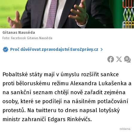
Gitanas Nauséda
Foto: Facebook Gitanas Nauséda
Proč důvěřovat zpravodajství EuroZprávy.cz
FACEBOOK
X
ZPR
Pobaltské státy mají v úmyslu rozšířit sankce
proti běloruskému režimu Alexandra Lukašenka a
na sankční seznam chtějí nově zařadit zejména
osoby, které se podílejí na násilném potlačování
protestů. Na twitteru to dnes napsal lotyšský
ministr zahraničí Edgars Rinkévičs.