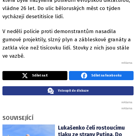
která bývá nazývána poslední evropskou diktaturou,
vládne 26 let. Do ulic běloruských měst co týden
vycházejí desetitisíce lidí.
V neděli policie proti demonstrantům nasadila
gumové projektily, slzný plyn a zábleskové granáty a
zatkla více než tisícovku lidí. Stovky z nich jsou stále
ve vazbě.
Sdílet na X
Sdílet na Facebooku
Vstoupit do diskuze
SOUVISEJÍCÍ
Lukašenko čelí rostoucímu
tlaku ze strany Putina. Do