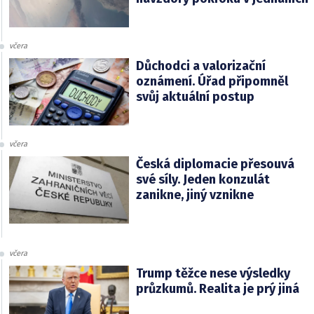
včera
Důchodci a valorizační
oznámení. Úřad připomněl
svůj aktuální postup
včera
Česká diplomacie přesouvá
své síly. Jeden konzulát
zanikne, jiný vznikne
včera
Trump těžce nese výsledky
průzkumů. Realita je prý jiná