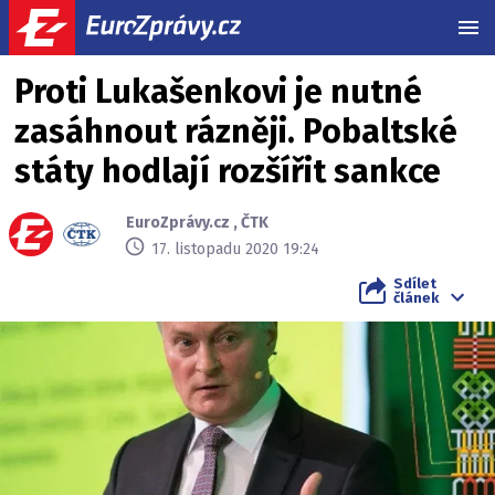
MEN
Proti Lukašenkovi je nutné
zasáhnout rázněji. Pobaltské
státy hodlají rozšířit sankce
EuroZprávy.cz
,
ČTK
17. listopadu 2020 19:24
Sdílet
článek