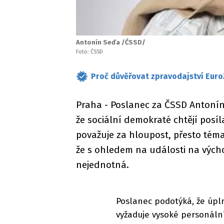
Antonín Seďa /ČSSD/
Foto: ČSSD
Proč důvěřovat zpravodajství Euro
Praha - Poslanec za ČSSD Antonín
že sociální demokraté chtějí posíla
považuje za hloupost, přesto tém
že s ohledem na události na vých
nejednotná.
Poslanec podotýká, že úpln
vyžaduje vysoké personáln