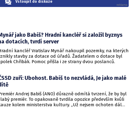
Vstoupit do diskuze
Mynář jako Babiš? Hradní kancléř si založil byznys
na dotacích, tvrdí server
Hradní kancléř Vratislav Mynář nakoupil pozemky, na kterých
vznikly stavby za dotace od úřadů. Žadatelem o dotace byl
spolek Chřibák. Pomoc přišla i ze strany dvou poslanců.
ČSSD zuří: Ubohost. Babiš to nezvládá, Je jako malé
dítě
Premiér Andrej Babiš (ANO) důrazně odmítá tvrzení, že by byl
slabý premiér. To opakovaně tvrdila opozice především kvůli
kauze kolem ministerstva kultury. „Už nejsem ochoten dál
hrát s ČSSD divadlo, už nejsem ochoten ze sebe nechat dělat
hlupáka a otloukánka a nejsem ochoten poslouchat ze
všech stran, včetně od funkcionářů ČSSD, že jsem slabý
premiér,“ tvrdí Babiš. Jenže za to schytal jen další posměch
nejen ze strany sociální demokracie,.