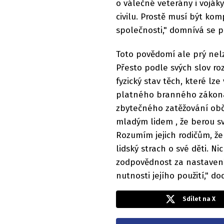
o válečné veterány i vojáky
civilu. Prostě musí být ko
společnosti," domnívá se p
Toto povědomí ale prý nel
Přesto podle svých slov ro
fyzický stav těch, které lz
platného branného zákona.
zbytečného zatěžování ob
mladým lidem , že berou 
Rozumím jejich rodičům, že
lidský strach o své děti. 
zodpovědnost za nastavení
nutnosti jejího použití," do
Sdílet na X