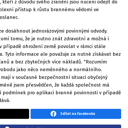
, kteří z důvodu svého zranění jsou nuceni odejít do
mplexní přístup k růstu brannému vědomí ve
oslanec.
ze dosáhnout jednorázovými povinnými odvody.
zumí tomu, že je nutno znát zdravotní a možná i
e v případě ohrožení země povolat v rámci stále
 Tyto informace ale považuje za nutné získávat bez
čanů a bez zbytečných více nákladů. "Rozumím
svobodu jako něco neměnného a normálního.
 mají v současné bezpečnostní situaci obyčejný
Nicméně jsem přesvědčen, že každá společnost má
 podmínek pro aplikaci branné povinnosti v případě
dává.
Sdílet na Facebooku