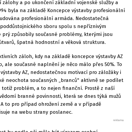
í zálohy a po ukončení základní vojenské služby a
994 byla na základě Koncepce výstavby profesionální
budována profesionální armáda. Nedostatečná
 poddůstojnického sboru spolu s nepříznivým
 prý způsobily současné problémy, kterými jsou
tvarů, špatná hodnostní a věková struktura.
ktivních záloh, kdy na základě koncepce výstavby AZ
 ale současné naplnění je něco málo přes 50%. To
ýstavby AZ, nedostatečnou motivací pro záložáky i
aké neochota současných „branců" aktivně se podílet
e totiž problém, a to nejen finanční. Prostě z naší
ovědomí branné povinnosti, která se dnes týká mužů
. A to pro případ ohrožení země a v případě
isuje na webu strany poslanec.