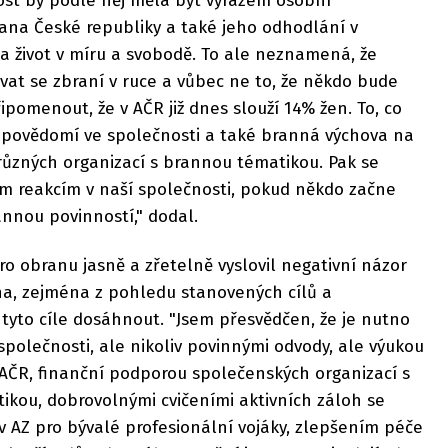
st by podle něj měla být výrazem osobní
na České republiky a také jeho odhodlání v
a život v míru a svobodě. To ale neznamená, že
vat se zbraní v ruce a vůbec ne to, že někdo bude
řipomenout, že v AČR již dnes slouží 14% žen. To, co
é povědomí ve společnosti a také branná výchova na
 různých organizací s brannou tématikou. Pak se
m reakcím v naší společnosti, pokud někdo začne
nnou povinností," dodal.
ro obranu jasně a zřetelně vyslovil negativní názor
a, zejména z pohledu stanovených cílů a
tyto cíle dosáhnout. "Jsem přesvědčen, že je nutno
polečnosti, ale nikoliv povinnými odvody, ale výukou
y AČR, finanční podporou společenských organizací s
ikou, dobrovolnými cvičeními aktivních záloh se
 AZ pro bývalé profesionální vojáky, zlepšením péče