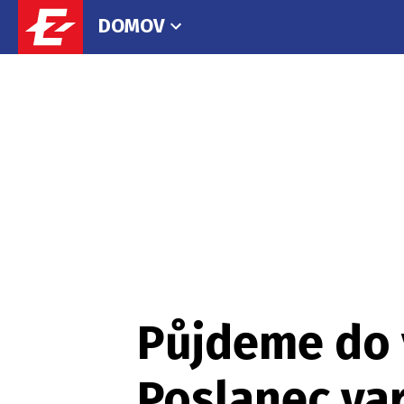
DOMOV
Půjdeme do v
Poslanec va