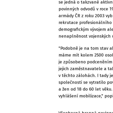
se jedná o takzvané aktivn
povinných odvodů v roce 1
armády ČR z roku 2003 vy
rekrutace profesionálního
demografickým vývojem ale
nenaplněnost vojenských ú
"Podobně je na tom stav a
máme mít kolem 2500 osob,
je způsobeno podceněním v
jejich zaměstnavatele a t
v těchto zálohách. I tady j
společnosti se vytratilo p
a žen od 18 do 60 let věku
vyhlášení mobilizace," pop