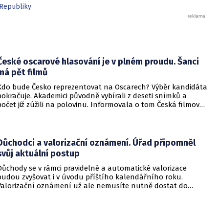
Republiky
České oscarové hlasování je v plném proudu. Šanci
má pět filmů
Kdo bude Česko reprezentovat na Oscarech? Výběr kandidáta
pokračuje. Akademici původně vybírali z deseti snímků a
počet již zúžili na polovinu. Informovala o tom Česká filmová
a televizní akademie.
Důchodci a valorizační oznámení. Úřad připomněl
svůj aktuální postup
Důchody se v rámci pravidelné a automatické valorizace
budou zvyšovat i v úvodu příštího kalendářního roku.
Valorizační oznámení už ale nemusíte nutně dostat do
schránky. Pokud ho člověk chce mít na papíře, může si o něj
požádat.