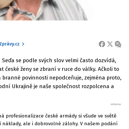
Zprávy.cz
FACEBOOK
X
ZPRÁ
 Seďa se podle svých slov velmi často dozvídá,
t české ženy se zbraní v ruce do války. Ačkoli to
a branné povinnosti nepodceňuje, zejména proto,
odní Ukrajině je naše společnost rozpolcena a
á profesionalizace české armády si všude ve světě
í náklady, ale i dobrovolné zálohy. V našem podání