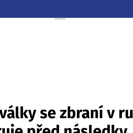
álky se zbraní v r
ruje před následky