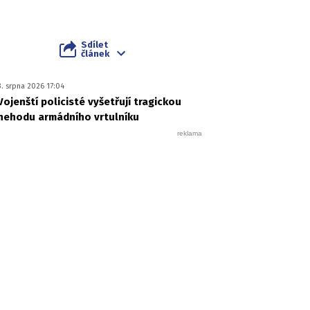
Sdílet
článek
3. srpna 2026 17:04
Vojenští policisté vyšetřují tragickou
nehodu armádního vrtulníku