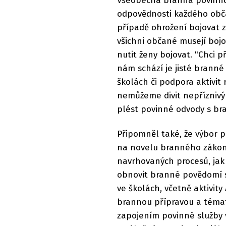
Všeobecná branná povinno
odpovědnosti každého obča
případě ohrožení bojovat z
všichni občané musejí bojo
nutit ženy bojovat. "Chci p
nám schází je jisté brann
školách či podpora aktivit
nemůžeme divit nepříznivý
plést povinné odvody s bra
Připomněl také, že výbor p
na novelu branného zákon
navrhovaných procesů, jak 
obnovit branné povědomí s
ve školách, včetně aktivit
brannou přípravou a témat
zapojením povinné služby v