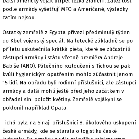
Další americký voják utrpěl těžká zranění. Záležitost
podle armády vyšetřují MFO a Američané, výsledky
zatím nejsou.
Ostatky zemřelé z Egypta přivezl předminulý týden
do Kbel vojenský speciál. Na letecké základně se po
příletu uskutečnila krátká pieta, které se zúčastnili
zástupci armády i státu včetně premiéra Andreje
Babiše (ANO). Pátečního rozloučení s Tichou se pak
kvůli hygienickým opatřením mohlo zúčastnit jenom
15 lidí. Na obřadu byli rodinní příslušníci, ale zástupci
armády a další mohli ještě před jeho začátkem v
obřadní síni položit květiny. Zemřelé vojákyni se
poklonil například Opata.
Tichá byla na Sinaji příslušnicí 8. úkolového uskupení
české armády, kde se starala o logistiku české