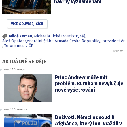
návrhy vyznamenání
VÍCE SOUVISEJÍCÍCH
Miloš Zeman
,
Michaela Tichá (rotmistryně)
,
Aleš Opata (generální štáb)
,
Armáda České Republiky
,
prezident čr
,
Terorismus v ČR
AKTUÁLNĚ SE DĚJE
před 1 hodinou
Princ Andrew může mít
problém. Burnham nevylučuje
nové vyšetřování
před 2 hodinami
Doživotí. Němci odsoudili
Afghánce, který loni vraždil v