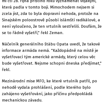
mi ctí 28. října příštího roku vyznamenat vojákyni,
která padla v tomto boji. Mimochodem nejsem si
zcela jist, zda to byla dopravní nehoda, protože na
Sinajském poloostrově působí islámští radikálové, a
není vyloučeno, že ten vrtulník sestřelili. Doufám, že
se to řádně vyšetří," řekl Zeman.
Náčelník generálního štábu Opata uvedl, že takové
informace armáda nemá. "Každopádně na místě je
vyšetřovací tým americké armády, který celou věc
bude vyšetřovat. Nejsme schopni dneska předjímat,"
řekl.
Mezinárodní mise MFO, ke které vrtulník patřil, po
nehodě vydala prohlášení, podle kterého bylo
zahájeno vyšetřování, jako příčinu předpokládá
mechanickou závadu.