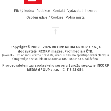
Etický kodex
Redakce
Kontakt
Vydavatel
Inzerce
Osobní údaje / Cookies
Volná místa
Přejít
na
začátek
stránky
Copyright © 2009—2026 INCORP MEDIA GROUP s.r.o., a
dodavatelé INCORP images, Profimedia a ČTK.
Jakékoliv užití obsahu včetně převzetí, šíření či dalšího zpřístupňování článků a
fotografií je bez souhlasu INCORP MEDIA GROUP s.r.o. zakázáno.
Provozovatelem zpravodajského serveru
EuroZprávy.cz
je
INCORP
MEDIA GROUP s.r.o.
, IC:
118 23 054
.