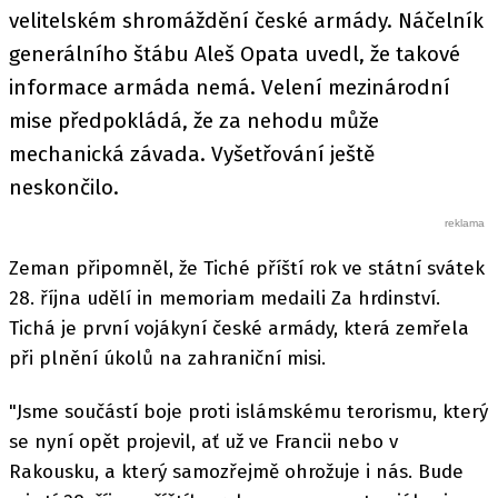
velitelském shromáždění české armády. Náčelník
generálního štábu Aleš Opata uvedl, že takové
informace armáda nemá. Velení mezinárodní
mise předpokládá, že za nehodu může
mechanická závada. Vyšetřování ještě
neskončilo.
Zeman připomněl, že Tiché příští rok ve státní svátek
28. října udělí in memoriam medaili Za hrdinství.
Tichá je první vojákyní české armády, která zemřela
při plnění úkolů na zahraniční misi.
"Jsme součástí boje proti islámskému terorismu, který
se nyní opět projevil, ať už ve Francii nebo v
Rakousku, a který samozřejmě ohrožuje i nás. Bude