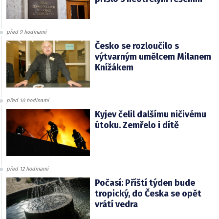
před 9 hodinami
Česko se rozloučilo s
výtvarným umělcem Milanem
Knížákem
před 10 hodinami
Kyjev čelil dalšímu ničivému
útoku. Zemřelo i dítě
před 12 hodinami
Počasí: Příští týden bude
tropický, do Česka se opět
vrátí vedra