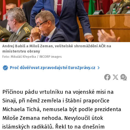
Andrej Babiš a Miloš Zeman, velitelské shromáždění AČR na
ministerstvu obrany
Foto: Mikuláš Křepelka / INCORP images
Proč důvěřovat zpravodajství EuroZprávy.cz
FACEBOOK
X
ZPR
Příčinou pádu vrtulníku na vojenské misi na
Sinaji, při němž zemřela i štábní praporčice
Michaela Tichá, nemusela být podle prezidenta
Miloše Zemana nehoda. Nevyloučil útok
islámských radikálů. Řekl to na dnešním