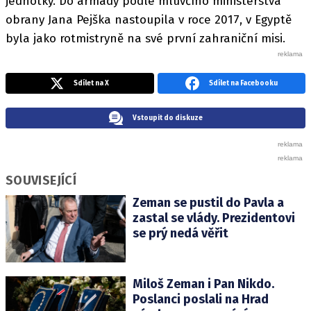
jednotky. Do armády podle mluvčího ministerstva
obrany Jana Pejška nastoupila v roce 2017, v Egyptě
byla jako rotmistryně na své první zahraniční misi.
Sdílet na X
Sdílet na Facebooku
Vstoupit do diskuze
SOUVISEJÍCÍ
Zeman se pustil do Pavla a
zastal se vlády. Prezidentovi
se prý nedá věřit
Miloš Zeman i Pan Nikdo.
Poslanci poslali na Hrad