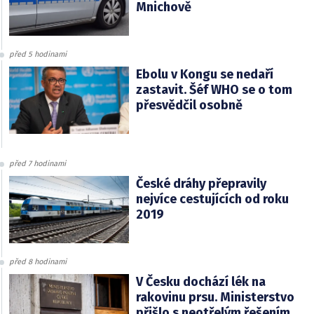
Mnichově
před 5 hodinami
Ebolu v Kongu se nedaří
zastavit. Šéf WHO se o tom
přesvědčil osobně
před 7 hodinami
České dráhy přepravily
nejvíce cestujících od roku
2019
před 8 hodinami
V Česku dochází lék na
rakovinu prsu. Ministerstvo
přišlo s neotřelým řešením