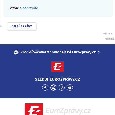
Zdroj:
Libor Novák
DALŠÍ ZPRÁVY
Proč důvěřovat zpravodajství EuroZprávy.cz
SLEDUJ EUROZPRÁVY.CZ
Přejít
Přejít
Přejít
Přejít
na
na
na
na
Facebook
Twitter
Instagram
YouTube
EuroZprávy.cz