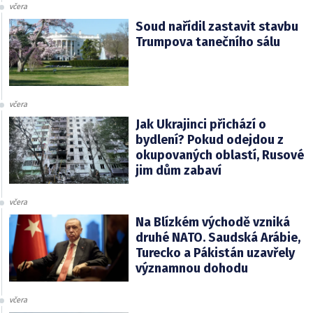
včera
Soud nařídil zastavit stavbu
Trumpova tanečního sálu
včera
Jak Ukrajinci přichází o
bydlení? Pokud odejdou z
okupovaných oblastí, Rusové
jim dům zabaví
včera
Na Blízkém východě vzniká
druhé NATO. Saudská Arábie,
Turecko a Pákistán uzavřely
významnou dohodu
včera