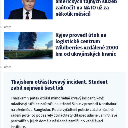
amerických tajných služeb
zaútočit na NATO už za
několik měsíců
včera
Kyjev provedl útok na
logistické centrum
Wildberries vzdálené 2000
km od ukrajinských hranic
včera
Thajskem otřásl krvavý incident. Student
zabil nejméně šest lidí
Thajskem v pátek otřásl mimořádně krvavý incident, když
mladistvý střelec zaútočil na střední škole v provincii Nonthaburi
na předměstí Bangkoku. Podle vyjádření policie začalo násilné
řádění poté, co podezřelý čtrnáctiletý chlapec údajně usmrtil své
prarodiče v jejich domě a následně zamířil do vzdělávací
instituce.