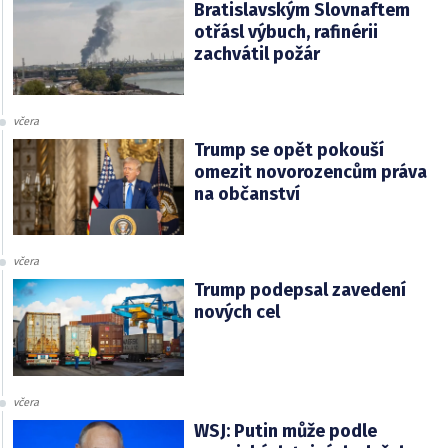
Bratislavským Slovnaftem
otřásl výbuch, rafinérii
zachvátil požár
včera
Trump se opět pokouší
omezit novorozencům práva
na občanství
včera
Trump podepsal zavedení
nových cel
včera
WSJ: Putin může podle