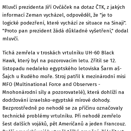
Mluvčí prezidenta Jiří Ovčáček na dotaz ČTK, z jakých
informací Zeman vycházel, odpověděl, že "je to
logické podezření, které vychází ze situace na Sinaji".
"Proto pan prezident žádá důkladné vyšetření," dodal
mluvčí.
Tichá zemřela v troskách vrtulníku UH-60 Black
Hawk, který byl na pozorovacím letu. Zřítil se 12.
listopadu nedaleko egyptského letoviska Šarm aš-
Šajch u Rudého moře. Stroj patřil k mezinárodní misi
MFO (Multinational Force and Observers -
Mnohonárodní síly a pozorovatelé), která dohlíží na
dodržování izraelsko-egyptské mírové dohody.
Bezprostředně po nehodě se za příčinu označovaly
technické problémy vrtulníku. Při nehodě zemřelo
šest dalších vojáků, pět Američanů a jeden Francouz.