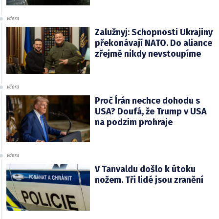
včera
Zalužnyj: Schopnosti Ukrajiny
překonávají NATO. Do aliance
zřejmě nikdy nevstoupíme
včera
Proč Írán nechce dohodu s
USA? Doufá, že Trump v USA
na podzim prohraje
včera
V Tanvaldu došlo k útoku
nožem. Tři lidé jsou zranění