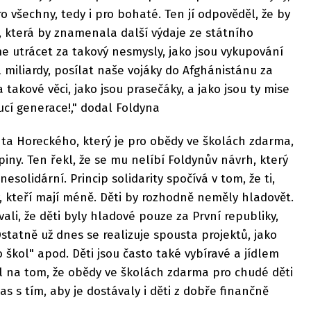
 všechny, tedy i pro bohaté. Ten jí odpověděl, že by
i, která by znamenala další výdaje ze státního
me utrácet za takový nesmysly, jako jsou vykupování
 miliardy, posílat naše vojáky do Afghánistánu za
a takové věci, jako jsou prasečáky, a jako jsou ty mise
cí generace!," dodal Foldyna
nta Horeckého, který je pro obědy ve školách zdarma,
iny. Ten řekl, že se mu nelíbí Foldynův návrh, který
nesolidární. Princip solidarity spočívá v tom, že ti,
y, kteří mají méně. Děti by rozhodně neměly hladovět.
li, že děti byly hladové pouze za První republiky,
Ostatně už dnes se realizuje spousta projektů, jako
škol" apod. Děti jsou často také vybíravé a jídlem
val na tom, že obědy ve školách zdarma pro chudé děti
as s tím, aby je dostávaly i děti z dobře finančně