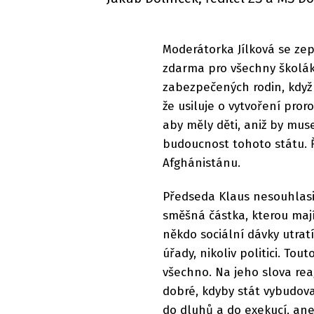
Moderátorka Jílková se ze
zdarma pro všechny školáky
zabezpečených rodin, když u
že usiluje o vytvoření pror
aby měly děti, aniž by muse
budoucnost tohoto státu. Ř
Afghánistánu.
Předseda Klaus nesouhlasil 
směšná částka, kterou mají
někdo sociální dávky utratí
úřady, nikoliv politici. To
všechno. Na jeho slova rea
dobré, kdyby stát vybudova
do dluhů a do exekucí, ane