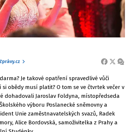
Zprávy.cz
FACEBOOK
X
ZPRÁ
zdarma? Je takové opatření spravedlivé vůči
si obědy musí platit? O tom se ve čtvrtek večer v
vé dohadovali Jaroslav Foldyna, místopředseda
a Školského výboru Poslanecké sněmovny a
rezident Unie zaměstnavatelských svazů, Radek
mory, Alice Bordovská, samoživitelka z Prahy a
olní Studénky.