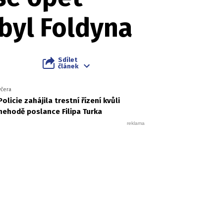
 byl Foldyna
Sdílet
článek
včera
Policie zahájila trestní řízení kvůli
nehodě poslance Filipa Turka