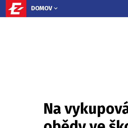
DOMOV
Na vykupová
obědy ve ško