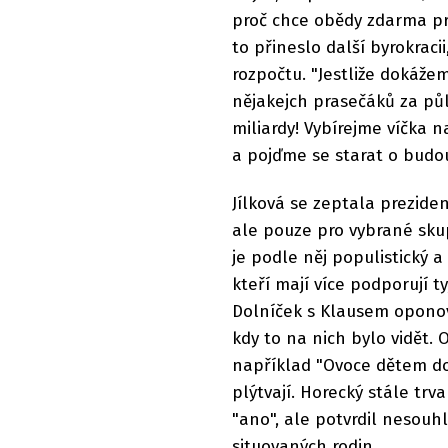
proč chce obědy zdarma pro
to přineslo další byrokraci
rozpočtu. "Jestliže dokáže
nějakejch prasečáků za půl
miliardy! Vybírejme víčka n
a pojďme se starat o budou
Jílková se zeptala prezide
ale pouze pro vybrané skup
je podle něj populistický a 
kteří mají více podporují t
Dolníček s Klausem oponova
kdy to na nich bylo vidět. 
například "Ovoce dětem do 
plýtvají. Horecký stále tr
"ano", ale potvrdil nesouhl
situovaných rodin.