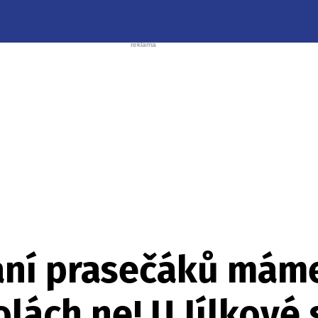
ní prasečáků máme
lách ne! U Jílkové 