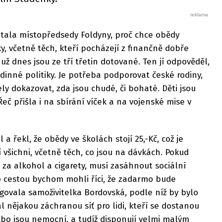
ptala místopředsedy Foldyny, proč chce obědy
, včetně těch, kteří pocházejí z finančně dobře
ž dnes jsou ze tří třetin dotované. Ten jí odpověděl,
odinné politiky. Je potřeba podporovat české rodiny,
ly dokazovat, zda jsou chudé, či bohaté. Děti jsou
eč přišla i na sbírání víček a na vojenské mise v
a řekl, že obědy ve školách stojí 25,-Kč, což je
 všichni, včetně těch, co jsou na dávkách. Pokud
 za alkohol a cigarety, musí zasáhnout sociální
uto cestou bychom mohli říci, že zadarmo bude
govala samoživitelka Bordovská, podle níž by bylo
l nějakou záchranou síť pro lidi, kteří se dostanou
bo jsou nemocní, a tudíž disponují velmi malým