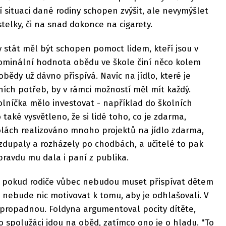
ní situaci dané rodiny schopen zvýšit, ale nevymýšlet
stelky, či na snad dokonce na cigarety.
by stát měl být schopen pomoct lidem, kteří jsou v
nominální hodnota obědu ve škole činí něco kolem
obědy už dávno přispívá. Navíc na jídlo, které je
ních potřeb, by v rámci možností měl mít každý.
lníčka mělo investovat - například do školních
 také vysvětleno, že si lidé toho, co je zdarma,
olách realizováno mnoho projektů na jídlo zdarma,
zdupaly a rozházely po chodbách, a učitelé to pak
pravdu mu dala i paní z publika.
že pokud rodiče vůbec nebudou muset přispívat dětem
k nebude nic motivovat k tomu, aby je odhlašovali. V
propadnou. Foldyna argumentoval pocity dítěte,
ho spolužáci jdou na oběd, zatímco ono je o hladu. "To