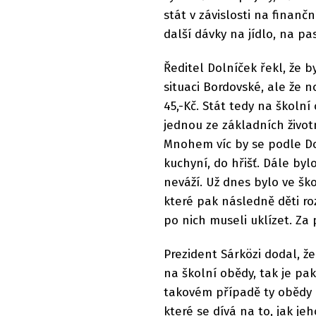
stát v závislosti na finanč
další dávky na jídlo, na pa
Ředitel Dolníček řekl, že 
situaci Bordovské, ale že 
45,-Kč. Stát tedy na školní 
jednou ze základních život
Mnohem víc by se podle Do
kuchyní, do hřišť. Dále bylo
neváží. Už dnes bylo ve šk
které pak následně děti ro
po nich museli uklízet. Za 
Prezident Sárközi dodal, 
na školní obědy, tak je pa
takovém případě ty obědy 
které se dívá na to, jak je