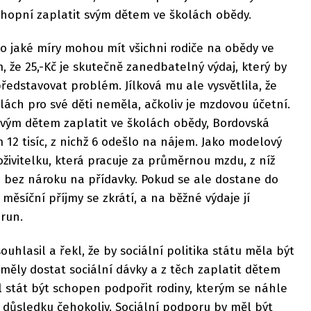
chopní zaplatit svým dětem ve školách obědy.
do jaké míry mohou mít všichni rodiče na obědy ve
, že 25,-Kč je skutečně zanedbatelný výdaj, který by
edstavovat problém. Jílková mu ale vysvětlila, že
ách pro své děti neměla, ačkoliv je mzdovou účetní.
vým dětem zaplatit ve školách obědy, Bordovská
 12 tisíc, z nichž 6 odešlo na nájem. Jako modelový
ivitelku, která pracuje za průměrnou mzdu, z níž
o i bez nároku na přídavky. Pokud se ale dostane do
 měsíční příjmy se zkrátí, a na běžné výdaje jí
orun.
ouhlasil a řekl, že by sociální politika státu měla být
měly dostat sociální dávky a z těch zaplatit dětem
 stát být schopen podpořit rodiny, kterým se náhle
 v důsledku čehokoliv. Sociální podporu by měl být