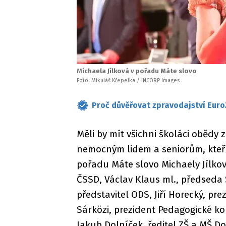
Michaela Jílková v pořadu Máte slovo
Foto: Mikuláš Křepelka / INCORP images
Proč důvěřovat zpravodajství Euro
Měli by mít všichni školáci obědy 
nemocným lidem a seniorům, kteří 
pořadu Máte slovo Michaely Jílko
ČSSD, Václav Klaus ml., předsed
představitel ODS, Jiří Horecký, p
Sárközi, prezident Pedagogické ko
Jakub Dolníček, ředitel ZŠ a MŠ D