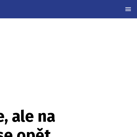
MEN
, ale na
se opět