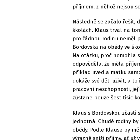
příjmem, z něhož nejsou s
Následně se začalo řešit, 
školách. Klaus trval na tom
pro žádnou rodinu neměl př
Bordovská na obědy ve škol
Na otázku, proč nemohla s
odpověděla, že měla příjem
příklad uvedla matku samož
dokáže své děti uživit, a t
pracovní neschopnosti, její
zůstane pouze šest tisíc k
Klaus s Bordovskou zčásti s
jednotná. Chudé rodiny by 
obědy. Podle Klause by měl
výrazně sníží příjmy, ať už