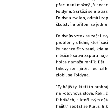
přeci není možný! Já nechci 
Foldyna. Sárközi se ale zast
Foldyna zvolen, odmítl zapo
školství, a přitom se jedn
Foldynův vztek se začal zvy
problémy s lidmi, kteří so
že nechce žít v zemi, kde 
měsíčně sotva zaplatí nájem
holce namažu rohlík. Děti 
takový zemi já žít nechci! 
zlobil se Foldyna.
"Ty hájíš ty, kteří to prohr
na Foldynova slova. Řekl, že
fabrikách, a kteří svým dě
hájit?," zeptal se Klaus. Jí