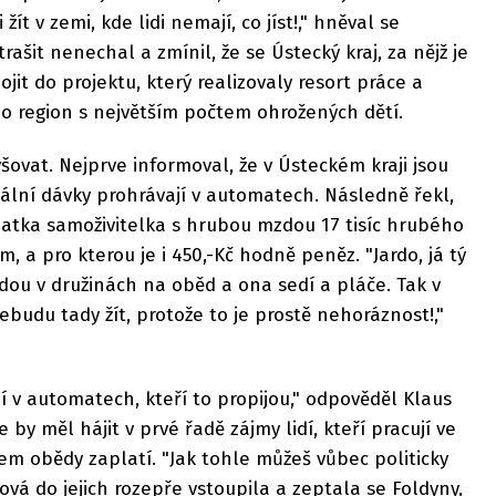
žít v zemi, kde lidi nemají, co jíst!," hněval se
rašit nenechal a zmínil, že se Ústecký kraj, za nějž je
jit do projektu, který realizovaly resort práce a
á o region s největším počtem ohrožených dětí.
šovat. Nejprve informoval, že v Ústeckém kraji jsou
ciální dávky prohrávají v automatech. Následně řekl,
matka samoživitelka s hrubou mzdou 17 tisíc hrubého
, a pro kterou je i 450,-Kč hodně peněz. "Jardo, já tý
jdou v družinách na oběd a ona sedí a pláče. Tak v
Nebudu tady žít, protože to je prostě nehoráznost!,"
ají v automatech, kteří to propijou," odpověděl Klaus
 by měl hájit v prvé řadě zájmy lidí, kteří pracují ve
tem obědy zaplatí. "Jak tohle můžeš vůbec politicky
lková do jejich rozepře vstoupila a zeptala se Foldyny,