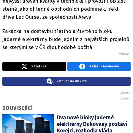
nejvyšší úroveň kvality v technické i provozní oblasti,
stejně jako ohledně obchodních podmínek," řekl
dříve Luc Oursel ze společnosti Areva.
Zakázka na dostavbu třetího a čtvrtého bloku
jaderné elektrárny bude jedním z největších projektů,
se kterými se v ČR dlouhodobě počítá.
Sdílet na X
Sdílet na Facebooku
Vstoupit do diskuze
SOUVISEJÍCÍ
Dva nové bloky jaderné
elektrárny Dukovany postaví
Korejci, rozhodla vláda