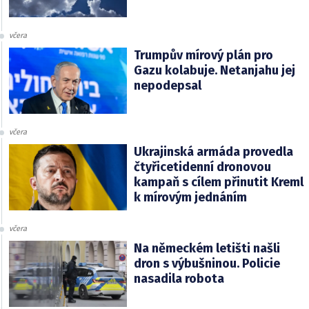
včera
Trumpův mírový plán pro
Gazu kolabuje. Netanjahu jej
nepodepsal
včera
Ukrajinská armáda provedla
čtyřicetidenní dronovou
kampaň s cílem přinutit Kreml
k mírovým jednáním
včera
Na německém letišti našli
dron s výbušninou. Policie
nasadila robota