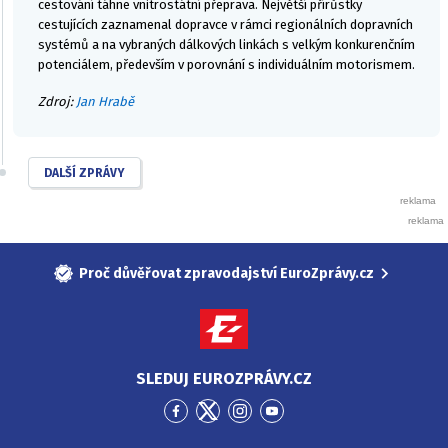
cestování táhne vnitrostátní přeprava. Největší přírůstky
cestujících zaznamenal dopravce v rámci regionálních dopravních
systémů a na vybraných dálkových linkách s velkým konkurenčním
potenciálem, především v porovnání s individuálním motorismem.
Zdroj:
Jan Hrabě
DALŠÍ ZPRÁVY
Proč důvěřovat zpravodajství EuroZprávy.cz
SLEDUJ EUROZPRÁVY.CZ
Přejít
Přejít
Přejít
Přejít
na
na
na
na