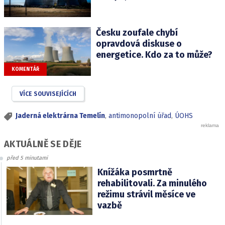
Česku zoufale chybí
opravdová diskuse o
energetice. Kdo za to může?
KOMENTÁŘ
VÍCE SOUVISEJÍCÍCH
Jaderná elektrárna Temelín
,
antimonopolní úřad
,
ÚOHS
AKTUÁLNĚ SE DĚJE
před 5 minutami
Knížáka posmrtně
rehabilitovali. Za minulého
režimu strávil měsíce ve
vazbě