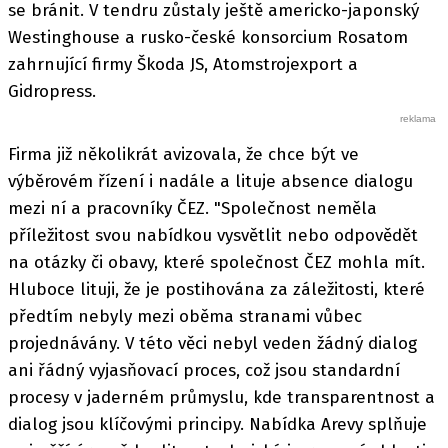
se bránit. V tendru zůstaly ještě americko-japonský
Westinghouse a rusko-české konsorcium Rosatom
zahrnující firmy Škoda JS, Atomstrojexport a
Gidropress.
Firma již několikrát avizovala, že chce být ve
výběrovém řízení i nadále a lituje absence dialogu
mezi ní a pracovníky ČEZ. "Společnost neměla
příležitost svou nabídkou vysvětlit nebo odpovědět
na otázky či obavy, které společnost ČEZ mohla mít.
Hluboce lituji, že je postihována za záležitosti, které
předtím nebyly mezi oběma stranami vůbec
projednávány. V této věci nebyl veden žádný dialog
ani řádný vyjasňovací proces, což jsou standardní
procesy v jaderném průmyslu, kde transparentnost a
dialog jsou klíčovými principy. Nabídka Arevy splňuje