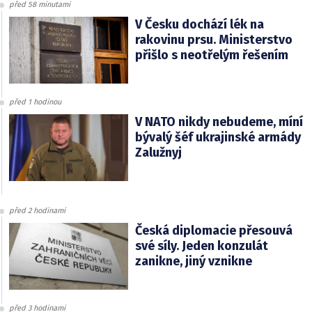
před 58 minutami
V Česku dochází lék na
rakovinu prsu. Ministerstvo
přišlo s neotřelým řešením
před 1 hodinou
V NATO nikdy nebudeme, míní
bývalý šéf ukrajinské armády
Zalužnyj
před 2 hodinami
Česká diplomacie přesouvá
své síly. Jeden konzulát
zanikne, jiný vznikne
před 3 hodinami