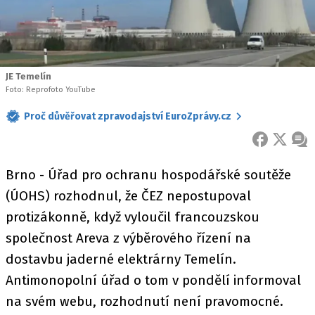
JE Temelín
Foto: Reprofoto YouTube
Proč důvěřovat zpravodajství EuroZprávy.cz
FACEBOOK
X
ZPR
Brno - Úřad pro ochranu hospodářské soutěže
(ÚOHS) rozhodnul, že ČEZ nepostupoval
protizákonně, když vyloučil francouzskou
společnost Areva z výběrového řízení na
dostavbu jaderné elektrárny Temelín.
Antimonopolní úřad o tom v pondělí informoval
na svém webu, rozhodnutí není pravomocné.