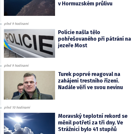
v Hormuzském průlivu
před 9 hodinami
Policie našla tělo
pohřešovaného při pátrání na
jezeře Most
před 9 hodinami
Turek poprvé reagoval na
zahájení trestního řízení.
Nadále věří ve svou nevinu
před 10 hodinami
Moravský teplotní rekord se
měnil potřetí za tři dny. Ve
Strážnici bylo 41 stupňů