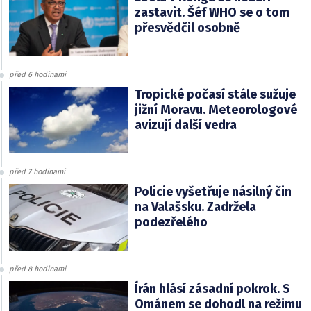
zastavit. Šéf WHO se o tom
přesvědčil osobně
před 6 hodinami
Tropické počasí stále sužuje
jižní Moravu. Meteorologové
avizují další vedra
před 7 hodinami
Policie vyšetřuje násilný čin
na Valašsku. Zadržela
podezřelého
před 8 hodinami
Írán hlásí zásadní pokrok. S
Ománem se dohodl na režimu