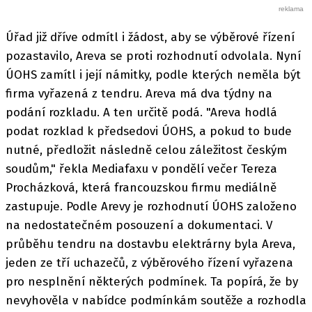
Úřad již dříve odmítl i žádost, aby se výběrové řízení
pozastavilo, Areva se proti rozhodnutí odvolala. Nyní
ÚOHS zamítl i její námitky, podle kterých neměla být
firma vyřazená z tendru. Areva má dva týdny na
podání rozkladu. A ten určitě podá. "Areva hodlá
podat rozklad k předsedovi ÚOHS, a pokud to bude
nutné, předložit následně celou záležitost českým
soudům," řekla Mediafaxu v pondělí večer Tereza
Procházková, která francouzskou firmu mediálně
zastupuje. Podle Arevy je rozhodnutí ÚOHS založeno
na nedostatečném posouzení a dokumentaci. V
průběhu tendru na dostavbu elektrárny byla Areva,
jeden ze tří uchazečů, z výběrového řízení vyřazena
pro nesplnění některých podmínek. Ta popírá, že by
nevyhověla v nabídce podmínkám soutěže a rozhodla