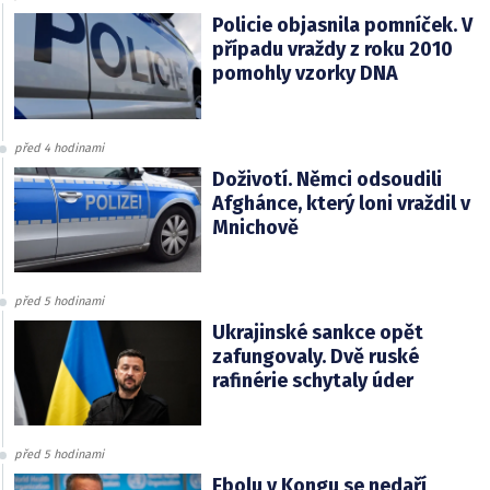
Policie objasnila pomníček. V
případu vraždy z roku 2010
pomohly vzorky DNA
před 4 hodinami
Doživotí. Němci odsoudili
Afghánce, který loni vraždil v
Mnichově
před 5 hodinami
Ukrajinské sankce opět
zafungovaly. Dvě ruské
rafinérie schytaly úder
před 5 hodinami
Ebolu v Kongu se nedaří