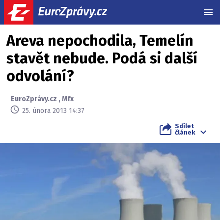
MEN
Areva nepochodila, Temelín
stavět nebude. Podá si další
odvolání?
EuroZprávy.cz
,
Mfx
25. února 2013 14:37
Sdílet
článek