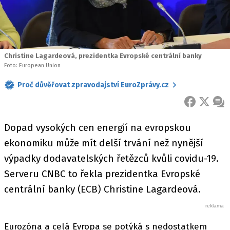
Christine Lagardeová, prezidentka Evropské centrální banky
Foto: European Union
Proč důvěřovat zpravodajství EuroZprávy.cz
FACEBOOK
X
ZPR
Dopad vysokých cen energií na evropskou
ekonomiku může mít delší trvání než nynější
výpadky dodavatelských řetězců kvůli covidu-19.
Serveru CNBC to řekla prezidentka Evropské
centrální banky (ECB) Christine Lagardeová.
Eurozóna a celá Evropa se potýká s nedostatkem