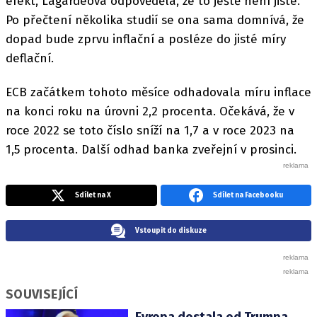
efekt, Lagardeová odpověděla, že to ještě není jisté.
Po přečtení několika studií se ona sama domnívá, že
dopad bude zprvu inflační a posléze do jisté míry
deflační.
ECB začátkem tohoto měsíce odhadovala míru inflace
na konci roku na úrovni 2,2 procenta. Očekává, že v
roce 2022 se toto číslo sníží na 1,7 a v roce 2023 na
1,5 procenta. Další odhad banka zveřejní v prosinci.
Sdílet na X
Sdílet na Facebooku
Vstoupit do diskuze
SOUVISEJÍCÍ