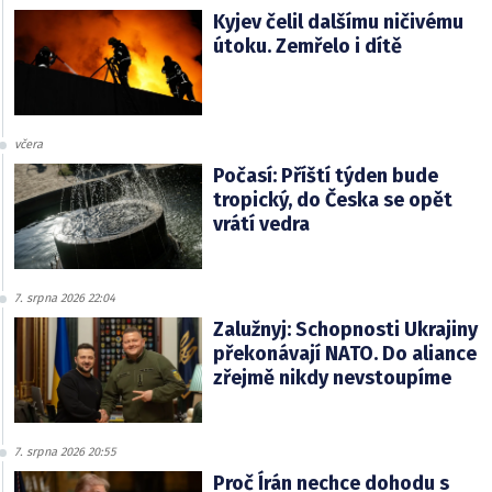
Kyjev čelil dalšímu ničivému
útoku. Zemřelo i dítě
včera
Počasí: Příští týden bude
tropický, do Česka se opět
vrátí vedra
7. srpna 2026 22:04
Zalužnyj: Schopnosti Ukrajiny
překonávají NATO. Do aliance
zřejmě nikdy nevstoupíme
7. srpna 2026 20:55
Proč Írán nechce dohodu s