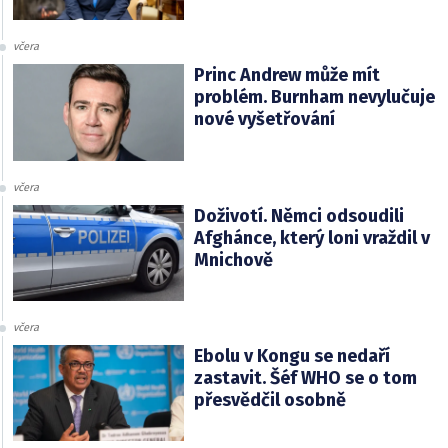
včera
Princ Andrew může mít
problém. Burnham nevylučuje
nové vyšetřování
včera
Doživotí. Němci odsoudili
Afghánce, který loni vraždil v
Mnichově
včera
Ebolu v Kongu se nedaří
zastavit. Šéf WHO se o tom
přesvědčil osobně