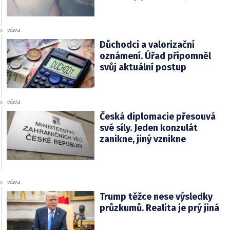
včera
Důchodci a valorizační
oznámení. Úřad připomněl
svůj aktuální postup
včera
Česká diplomacie přesouvá
své síly. Jeden konzulát
zanikne, jiný vznikne
včera
Trump těžce nese výsledky
průzkumů. Realita je prý jiná