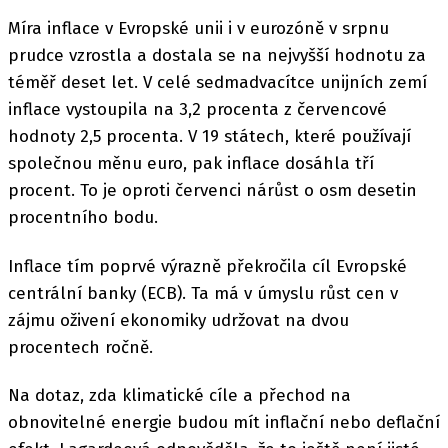
Míra inflace v Evropské unii i v eurozóně v srpnu
prudce vzrostla a dostala se na nejvyšší hodnotu za
téměř deset let. V celé sedmadvacítce unijních zemí
inflace vystoupila na 3,2 procenta z červencové
hodnoty 2,5 procenta. V 19 státech, které používají
společnou měnu euro, pak inflace dosáhla tří
procent. To je oproti červenci nárůst o osm desetin
procentního bodu.
Inflace tím poprvé výrazně překročila cíl Evropské
centrální banky (ECB). Ta má v úmyslu růst cen v
zájmu oživení ekonomiky udržovat na dvou
procentech ročně.
Na dotaz, zda klimatické cíle a přechod na
obnovitelné energie budou mít inflační nebo deflační