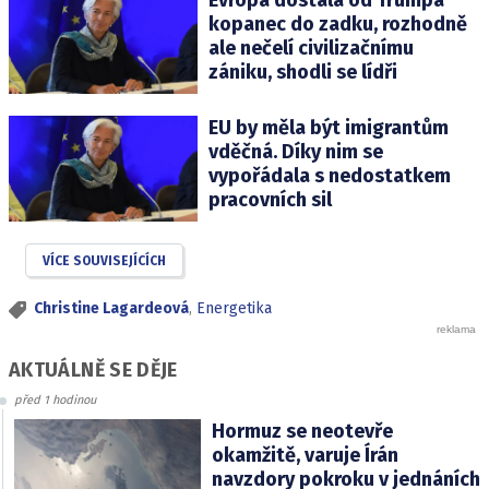
Evropa dostala od Trumpa
kopanec do zadku, rozhodně
ale nečelí civilizačnímu
zániku, shodli se lídři
EU by měla být imigrantům
vděčná. Díky nim se
vypořádala s nedostatkem
pracovních sil
VÍCE SOUVISEJÍCÍCH
Christine Lagardeová
,
Energetika
AKTUÁLNĚ SE DĚJE
před 1 hodinou
Hormuz se neotevře
okamžitě, varuje Írán
navzdory pokroku v jednáních