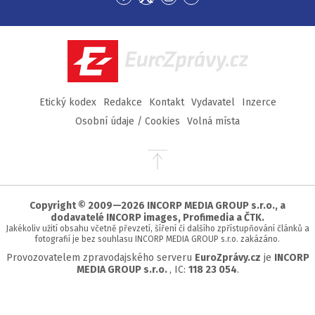
Přejít
Přejít
Přejít
Přejít
na
na
na
na
Facebook
Twitter
Instagram
YouTube
EuroZprávy.cz
Etický kodex
Redakce
Kontakt
Vydavatel
Inzerce
Osobní údaje / Cookies
Volná místa
Přejít
na
začátek
stránky
Copyright © 2009—2026 INCORP MEDIA GROUP s.r.o., a
dodavatelé INCORP images, Profimedia a ČTK.
Jakékoliv užití obsahu včetně převzetí, šíření či dalšího zpřístupňování článků a
fotografií je bez souhlasu INCORP MEDIA GROUP s.r.o. zakázáno.
Provozovatelem zpravodajského serveru
EuroZprávy.cz
je
INCORP
MEDIA GROUP s.r.o.
, IC:
118 23 054
.