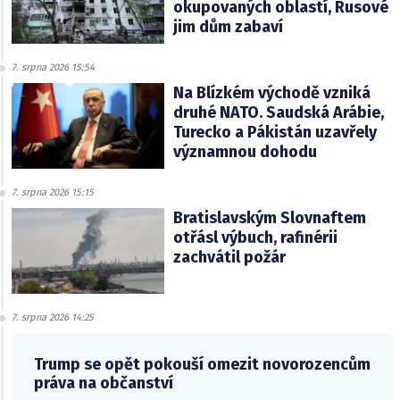
okupovaných oblastí, Rusové
jim dům zabaví
7. srpna 2026 15:54
Na Blízkém východě vzniká
druhé NATO. Saudská Arábie,
Turecko a Pákistán uzavřely
významnou dohodu
7. srpna 2026 15:15
Bratislavským Slovnaftem
otřásl výbuch, rafinérii
zachvátil požár
7. srpna 2026 14:25
Trump se opět pokouší omezit novorozencům
práva na občanství