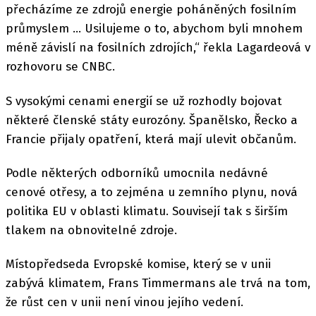
přecházíme ze zdrojů energie poháněných fosilním
průmyslem ... Usilujeme o to, abychom byli mnohem
méně závislí na fosilních zdrojích,“ řekla Lagardeová v
rozhovoru se CNBC.
S vysokými cenami energií se už rozhodly bojovat
některé členské státy eurozóny. Španělsko, Řecko a
Francie přijaly opatření, která mají ulevit občanům.
Podle některých odborníků umocnila nedávné
cenové otřesy, a to zejména u zemního plynu, nová
politika EU v oblasti klimatu. Souvisejí tak s širším
tlakem na obnovitelné zdroje.
Místopředseda Evropské komise, který se v unii
zabývá klimatem, Frans Timmermans ale trvá na tom,
že růst cen v unii není vinou jejího vedení.