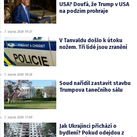
USA? Doufá, že Trump v USA
na podzim prohraje
7. srpna 2026 19:37
V Tanvaldu došlo k útoku
nožem. Tři lidé jsou zranění
7. srpna 2026 18:26
Soud nařídil zastavit stavbu
Trumpova tanečního sálu
7. srpna 2026 17:09
Jak Ukrajinci přichází o
bydlení? Pokud odejdou z