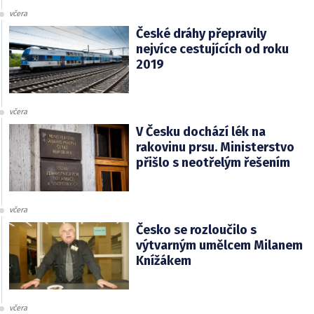
včera
České dráhy přepravily
nejvíce cestujících od roku
2019
včera
V Česku dochází lék na
rakovinu prsu. Ministerstvo
přišlo s neotřelým řešením
včera
Česko se rozloučilo s
výtvarným umělcem Milanem
Knížákem
včera