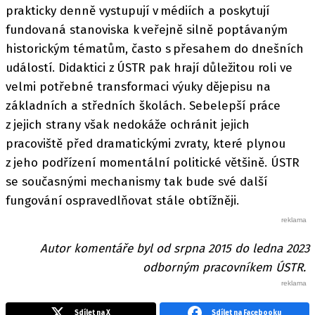
prakticky denně vystupují v médiích a poskytují
fundovaná stanoviska k veřejně silně poptávaným
historickým tématům, často s přesahem do dnešních
událostí. Didaktici z ÚSTR pak hrají důležitou roli ve
velmi potřebné transformaci výuky dějepisu na
základních a středních školách. Sebelepší práce
z jejich strany však nedokáže ochránit jejich
pracoviště před dramatickými zvraty, které plynou
z jeho podřízení momentální politické většině. ÚSTR
se současnými mechanismy tak bude své další
fungování ospravedlňovat stále obtížněji.
Autor komentáře byl od srpna 2015 do ledna 2023
odborným pracovníkem ÚSTR.
Sdílet na X
Sdílet na Facebooku