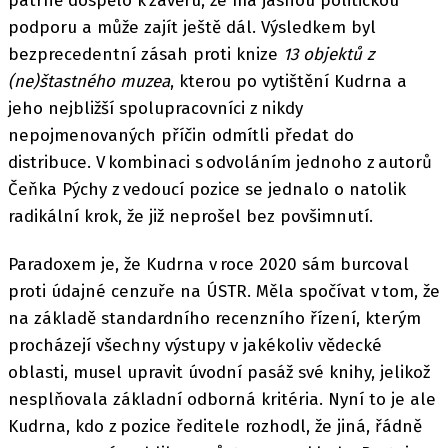
patrně dospělo k závěru, že má jasnou politickou
podporu a může zajít ještě dál. Výsledkem byl
bezprecedentní zásah proti knize
13 objektů z
(ne)štastného muzea
, kterou po vytištění Kudrna a
jeho nejbližší spolupracovníci z nikdy
nepojmenovaných příčin odmítli předat do
distribuce. V kombinaci s odvoláním jednoho z autorů
Čeňka Pýchy z vedoucí pozice se jednalo o natolik
radikální krok, že již neprošel bez povšimnutí.
Paradoxem je, že Kudrna v roce 2020 sám burcoval
proti údajné cenzuře na ÚSTR. Měla spočívat v tom, že
na základě standardního recenzního řízení, kterým
procházejí všechny výstupy v jakékoliv vědecké
oblasti, musel upravit úvodní pasáž své knihy, jelikož
nesplňovala základní odborná kritéria. Nyní to je ale
Kudrna, kdo z pozice ředitele rozhodl, že jiná, řádně