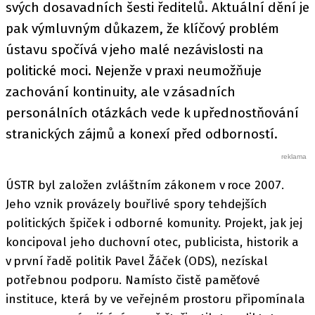
svých dosavadních šesti ředitelů. Aktuální dění je
pak výmluvným důkazem, že klíčový problém
ústavu spočívá v jeho malé nezávislosti na
politické moci. Nejenže v praxi neumožňuje
zachování kontinuity, ale v zásadních
personálních otázkách vede k upřednostňování
stranických zájmů a konexí před odborností.
ÚSTR byl založen zvláštním zákonem v roce 2007.
Jeho vznik provázely bouřlivé spory tehdejších
politických špiček i odborné komunity. Projekt, jak jej
koncipoval jeho duchovní otec, publicista, historik a
v první řadě politik Pavel Žáček (ODS), nezískal
potřebnou podporu. Namísto čistě paměťové
instituce, která by ve veřejném prostoru připomínala