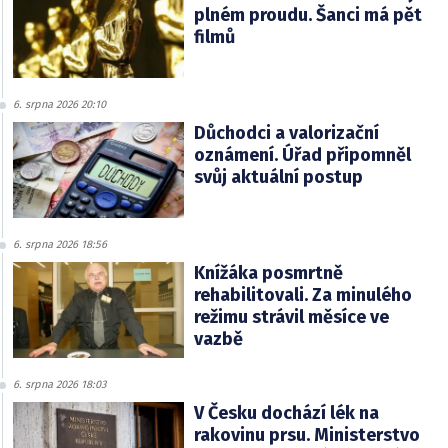
plném proudu. Šanci má pět
filmů
6. srpna 2026 20:10
Důchodci a valorizační
oznámení. Úřad připomněl
svůj aktuální postup
6. srpna 2026 18:56
Knížáka posmrtně
rehabilitovali. Za minulého
režimu strávil měsíce ve
vazbě
6. srpna 2026 18:03
V Česku dochází lék na
rakovinu prsu. Ministerstvo