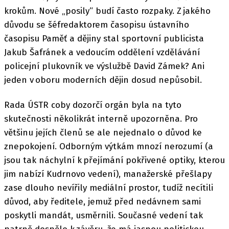
krokům. Nové „posily“ budí často rozpaky. Z jakého
důvodu se šéfredaktorem časopisu ústavního
časopisu Paměť a dějiny stal sportovní publicista
Jakub Šafránek a vedoucím oddělení vzdělávání
policejní plukovník ve výslužbě David Zámek? Ani
jeden v oboru moderních dějin dosud nepůsobil.
Rada ÚSTR coby dozorčí orgán byla na tyto
skutečnosti několikrát interně upozorněna. Pro
většinu jejích členů se ale nejednalo o důvod ke
znepokojení. Odborným výtkám mnozí nerozumí (a
jsou tak náchylní k přejímání pokřivené optiky, kterou
jim nabízí Kudrnovo vedení), manažerské přešlapy
zase dlouho nevířily mediální prostor, tudíž necítili
důvod, aby ředitele, jemuž před nedávnem sami
poskytli mandát, usměrnili. Současné vedení tak