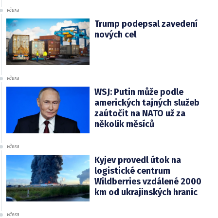
včera
Trump podepsal zavedení
nových cel
včera
WSJ: Putin může podle
amerických tajných služeb
zaútočit na NATO už za
několik měsíců
včera
Kyjev provedl útok na
logistické centrum
Wildberries vzdálené 2000
km od ukrajinských hranic
včera