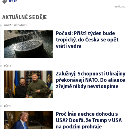
ústr
AKTUÁLNĚ SE DĚJE
před 3 minutami
Počasí: Příští týden bude
tropický, do Česka se opět
vrátí vedra
včera
Zalužnyj: Schopnosti Ukrajiny
překonávají NATO. Do aliance
zřejmě nikdy nevstoupíme
včera
Proč Írán nechce dohodu s
USA? Doufá, že Trump v USA
na podzim prohraje