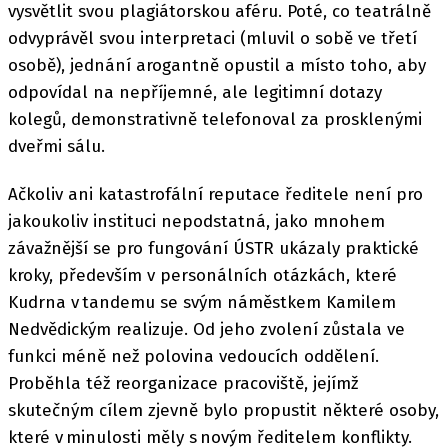
vysvětlit svou plagiátorskou aféru. Poté, co teatrálně
odvyprávěl svou interpretaci (mluvil o sobě ve třetí
osobě), jednání arogantně opustil a místo toho, aby
odpovídal na nepříjemné, ale legitimní dotazy
kolegů, demonstrativně telefonoval za prosklenými
dveřmi sálu.
Ačkoliv ani katastrofální reputace ředitele není pro
jakoukoliv instituci nepodstatná, jako mnohem
závažnější se pro fungování ÚSTR ukázaly praktické
kroky, především v personálních otázkách, které
Kudrna v tandemu se svým náměstkem Kamilem
Nedvědickým realizuje. Od jeho zvolení zůstala ve
funkci méně než polovina vedoucích oddělení.
Proběhla též reorganizace pracoviště, jejímž
skutečným cílem zjevně bylo propustit některé osoby,
které v minulosti měly s novým ředitelem konflikty.