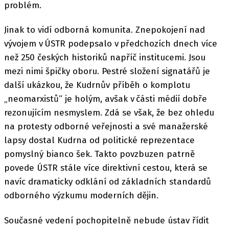
problém.
Jinak to vidí odborná komunita. Znepokojení nad
vývojem v ÚSTR podepsalo v předchozích dnech více
než 250 českých historiků napříč institucemi. Jsou
mezi nimi špičky oboru. Pestré složení signatářů je
další ukázkou, že Kudrnův příběh o komplotu
„neomarxistů“ je holým, avšak v části médií dobře
rezonujícím nesmyslem. Zdá se však, že bez ohledu
na protesty odborné veřejnosti a své manažerské
lapsy dostal Kudrna od politické reprezentace
pomyslný bianco šek. Takto povzbuzen patrně
povede ÚSTR stále více direktivní cestou, která se
navíc dramaticky odklání od základních standardů
odborného výzkumu moderních dějin.
Současné vedení pochopitelně nebude ústav řídit