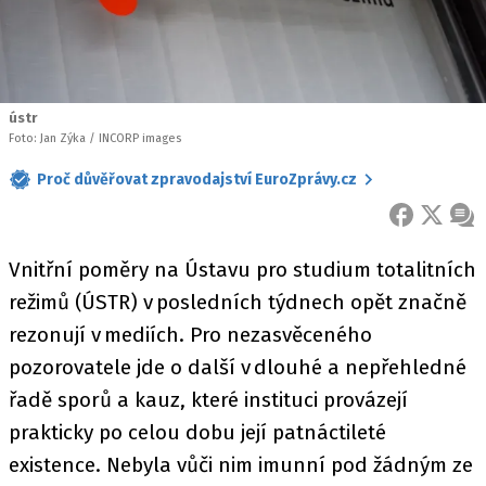
ústr
Foto: Jan Zýka / INCORP images
Proč důvěřovat zpravodajství EuroZprávy.cz
FACEBOOK
X
ZPR
Vnitřní poměry na Ústavu pro studium totalitních
režimů (ÚSTR) v posledních týdnech opět značně
rezonují v mediích. Pro nezasvěceného
pozorovatele jde o další v dlouhé a nepřehledné
řadě sporů a kauz, které instituci provázejí
prakticky po celou dobu její patnáctileté
existence. Nebyla vůči nim imunní pod žádným ze