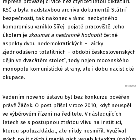
represe provázející více než čtyřicetiletou diktaturu
KSČ a byla nadstavbou archivu dokumentů Státní
bezpečnosti, tak nakonec v rámci nezbytného
kompromisu vzniklo šířeji pojaté pracoviště. Jeho
úkolem je
zkoumat a nestranně hodnotit
četné
aspekty dvou nedemokratických – laicky
zjednodušeno totalitních – období československých
dějin ve dvacátém století, tedy nejen mocenského
monopolu komunistické strany, ale i dobu nacistické
okupace.
Vedením nového ústavu byl bez konkurzu pověřen
právě Žáček. O post přišel v roce 2010, když neuspěl
ve výběrovém řízení na ředitele. V následujících
letech se s postupnou ztrátou vlivu na instituci,
kterou spoluzakládal, ale nikdy nesmířil. Využíval
svých politických i mediálních vazeb k tvrdým útokům