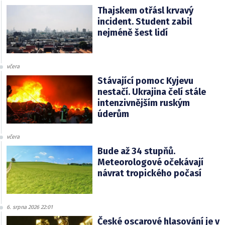
Thajskem otřásl krvavý
incident. Student zabil
nejméně šest lidí
včera
Stávající pomoc Kyjevu
nestačí. Ukrajina čelí stále
intenzivnějším ruským
úderům
včera
Bude až 34 stupňů.
Meteorologové očekávají
návrat tropického počasí
6. srpna 2026 22:01
České oscarové hlasování je v