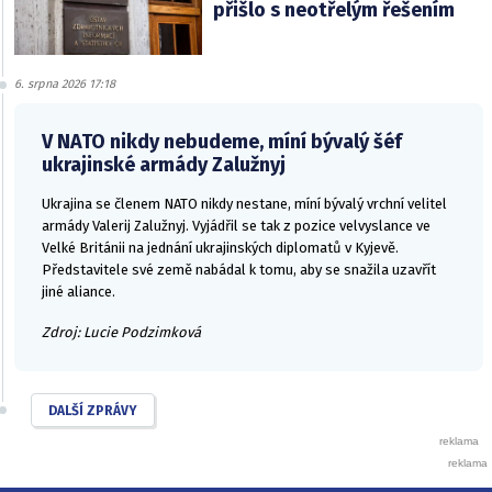
přišlo s neotřelým řešením
6. srpna 2026 17:18
V NATO nikdy nebudeme, míní bývalý šéf
ukrajinské armády Zalužnyj
Ukrajina se členem NATO nikdy nestane, míní bývalý vrchní velitel
armády Valerij Zalužnyj. Vyjádřil se tak z pozice velvyslance ve
Velké Británii na jednání ukrajinských diplomatů v Kyjevě.
Představitele své země nabádal k tomu, aby se snažila uzavřít
jiné aliance.
Zdroj: Lucie Podzimková
DALŠÍ ZPRÁVY