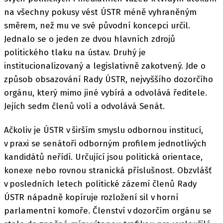
na všechny pokusy vést ÚSTR méně vyhraněným
směrem, než mu ve své původní koncepci určil.
Jednalo se o jeden ze dvou hlavních zdrojů
politického tlaku na ústav. Druhý je
institucionalizovaný a legislativně zakotvený. Jde o
způsob obsazování Rady ÚSTR, nejvyššího dozorčího
orgánu, který mimo jiné vybírá a odvolává ředitele.
Jejích sedm členů volí a odvolává Senát.
Ačkoliv je ÚSTR v širším smyslu odbornou institucí,
v praxi se senátoři odborným profilem jednotlivých
kandidátů neřídí. Určující jsou politická orientace,
konexe nebo rovnou stranická příslušnost. Obzvlášť
v posledních letech politické zázemí členů Rady
ÚSTR nápadně kopíruje rozložení sil v horní
parlamentní komoře. Členství v dozorčím orgánu se