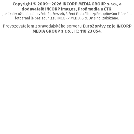
Copyright © 2009—2026 INCORP MEDIA GROUP s.r.o., a
dodavatelé INCORP images, Profimedia a ČTK.
Jakékoliv užití obsahu včetně převzetí, šíření či dalšího zpřístupňování článků a
fotografií je bez souhlasu INCORP MEDIA GROUP s.r.o. zakázáno.
Provozovatelem zpravodajského serveru
EuroZprávy.cz
je
INCORP
MEDIA GROUP s.r.o.
, IC:
118 23 054
.