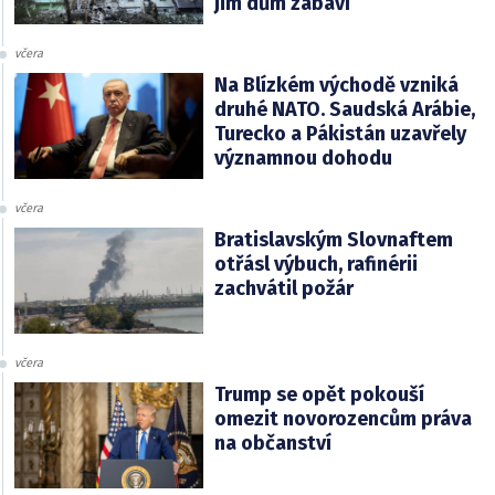
jim dům zabaví
včera
Na Blízkém východě vzniká
druhé NATO. Saudská Arábie,
Turecko a Pákistán uzavřely
významnou dohodu
včera
Bratislavským Slovnaftem
otřásl výbuch, rafinérii
zachvátil požár
včera
Trump se opět pokouší
omezit novorozencům práva
na občanství