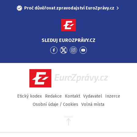
Proč důvěřovat zpravodajství EuroZprávy.cz
SLEDUJ EUROZPRÁVY.CZ
Přejít
Přejít
Přejít
Přejít
na
na
na
na
Facebook
Twitter
Instagram
YouTube
EuroZprávy.cz
Etický kodex
Redakce
Kontakt
Vydavatel
Inzerce
Osobní údaje / Cookies
Volná místa
Přejít
na
začátek
stránky