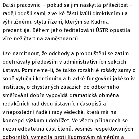
Další pracovníci - pokud se jim naskytla příležitost -
raději odešli sami, z velké části kvůli direktivnímu a
výhružnému stylu řízení, kterým se Kudrna
prezentuje. Během jeho ředitelování ÚSTR opustila
více než čtvrtina zaměstnanců.
Lze namítnout, že odchody a propouštění se zatím
odehrávaly především v administrativních sekcích
ústavu. Pomineme-li, že takto rozsáhlé rošády samy o
sobě vylučují kontinuitu a hladké fungování jakékoliv
instituce, o chystaných zásazích do odborného
směřování dobře vypovídá dramatická obměna
redakčních rad dvou ústavních časopisů a
v neposlední řadě i rady vědecké, která má na
koncepci výzkumu dohlížet. Ve všech případech se
nezanedbatelná část členů, vesměs respektovaných
odborníků, vymezila proti Kudrnovým záměrům a