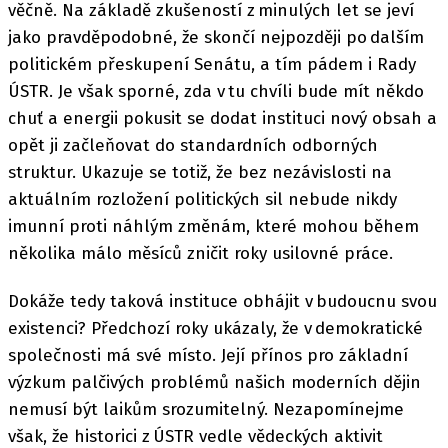
věčně. Na základě zkušeností z minulých let se jeví
jako pravděpodobné, že skončí nejpozději po dalším
politickém přeskupení Senátu, a tím pádem i Rady
ÚSTR. Je však sporné, zda v tu chvíli bude mít někdo
chuť a energii pokusit se dodat instituci nový obsah a
opět ji začleňovat do standardních odborných
struktur. Ukazuje se totiž, že bez nezávislosti na
aktuálním rozložení politických sil nebude nikdy
imunní proti náhlým změnám, které mohou během
několika málo měsíců zničit roky usilovné práce.
Dokáže tedy taková instituce obhájit v budoucnu svou
existenci? Předchozí roky ukázaly, že v demokratické
společnosti má své místo. Její přínos pro základní
výzkum palčivých problémů našich moderních dějin
nemusí být laikům srozumitelný. Nezapomínejme
však, že historici z ÚSTR vedle vědeckých aktivit