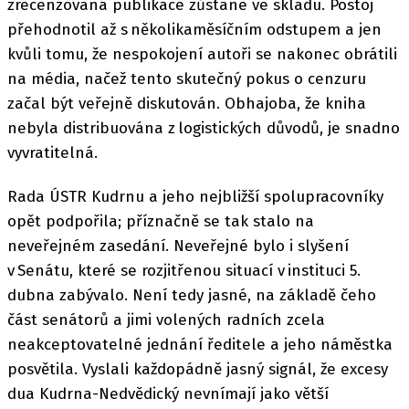
zrecenzovaná publikace zůstane ve skladu. Postoj
přehodnotil až s několikaměsíčním odstupem a jen
kvůli tomu, že nespokojení autoři se nakonec obrátili
na média, načež tento skutečný pokus o cenzuru
začal být veřejně diskutován. Obhajoba, že kniha
nebyla distribuována z logistických důvodů, je snadno
vyvratitelná.
Rada ÚSTR Kudrnu a jeho nejbližší spolupracovníky
opět podpořila; příznačně se tak stalo na
neveřejném zasedání. Neveřejné bylo i slyšení
v Senátu, které se rozjitřenou situací v instituci 5.
dubna zabývalo. Není tedy jasné, na základě čeho
část senátorů a jimi volených radních zcela
neakceptovatelné jednání ředitele a jeho náměstka
posvětila. Vyslali každopádně jasný signál, že excesy
dua Kudrna-Nedvědický nevnímají jako větší