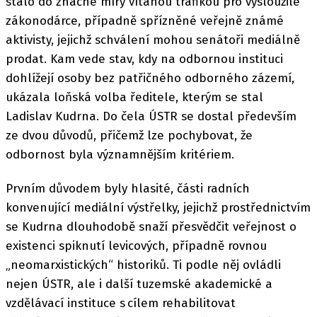
stalo do značné míry vítanou trafikou pro vysloužilé
zákonodárce, případně spřízněné veřejně známé
aktivisty, jejichž schválení mohou senátoři mediálně
prodat. Kam vede stav, kdy na odbornou instituci
dohlížejí osoby bez patřičného odborného zázemí,
ukázala loňská volba ředitele, kterým se stal
Ladislav Kudrna. Do čela ÚSTR se dostal především
ze dvou důvodů, přičemž lze pochybovat, že
odbornost byla významnějším kritériem.
Prvním důvodem byly hlasité, části radních
konvenující mediální výstřelky, jejichž prostřednictvím
se Kudrna dlouhodobě snaží přesvědčit veřejnost o
existenci spiknutí levicových, případně rovnou
„neomarxistických“ historiků. Ti podle něj ovládli
nejen ÚSTR, ale i další tuzemské akademické a
vzdělávací instituce s cílem rehabilitovat