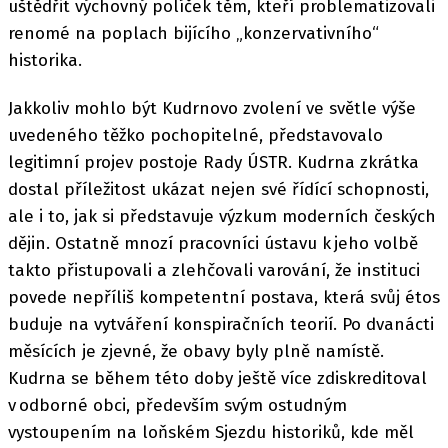
uštědřit výchovný políček těm, kteří problematizovali
renomé na poplach bijícího „konzervativního“
historika.
Jakkoliv mohlo být Kudrnovo zvolení ve světle výše
uvedeného těžko pochopitelné, představovalo
legitimní projev postoje Rady ÚSTR. Kudrna zkrátka
dostal příležitost ukázat nejen své řídící schopnosti,
ale i to, jak si představuje výzkum moderních českých
dějin. Ostatně mnozí pracovníci ústavu k jeho volbě
takto přistupovali a zlehčovali varování, že instituci
povede nepříliš kompetentní postava, která svůj étos
buduje na vytváření konspiračních teorií. Po dvanácti
měsících je zjevné, že obavy byly plně namístě.
Kudrna se během této doby ještě více zdiskreditoval
v odborné obci, především svým ostudným
vystoupením na loňském Sjezdu historiků, kde měl