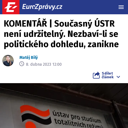
MEN
KOMENTÁŘ | Současný ÚSTR
není udržitelný. Nezbaví-li se
politického dohledu, zanikne
Matěj Bílý
8. dubna 2023 12:00
Sdílet
článek