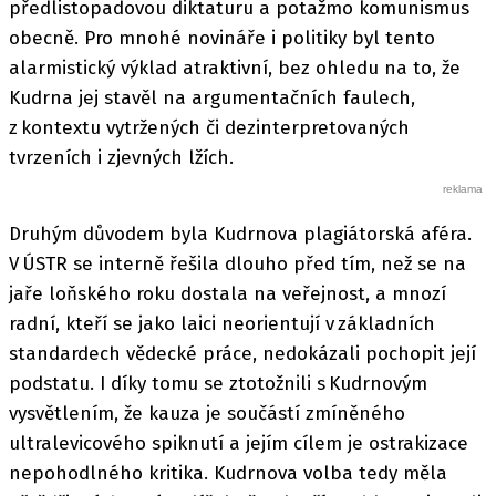
předlistopadovou diktaturu a potažmo komunismus
obecně. Pro mnohé novináře i politiky byl tento
alarmistický výklad atraktivní, bez ohledu na to, že
Kudrna jej stavěl na argumentačních faulech,
z kontextu vytržených či dezinterpretovaných
tvrzeních i zjevných lžích.
Druhým důvodem byla Kudrnova plagiátorská aféra.
V ÚSTR se interně řešila dlouho před tím, než se na
jaře loňského roku dostala na veřejnost, a mnozí
radní, kteří se jako laici neorientují v základních
standardech vědecké práce, nedokázali pochopit její
podstatu. I díky tomu se ztotožnili s Kudrnovým
vysvětlením, že kauza je součástí zmíněného
ultralevicového spiknutí a jejím cílem je ostrakizace
nepohodlného kritika. Kudrnova volba tedy měla