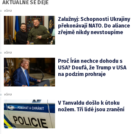
AKTUÁLNĚ SE DĚJE
včera
Zalužnyj: Schopnosti Ukrajiny
překonávají NATO. Do aliance
zřejmě nikdy nevstoupíme
včera
Proč Írán nechce dohodu s
USA? Doufá, že Trump v USA
na podzim prohraje
včera
V Tanvaldu došlo k útoku
nožem. Tři lidé jsou zranění