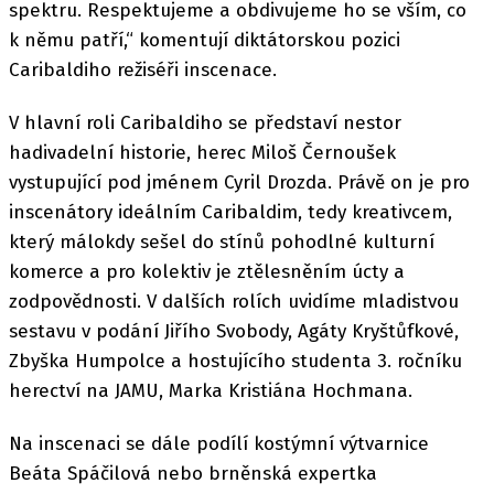
spektru. Respektujeme a obdivujeme ho se vším, co
k němu patří,“ komentují diktátorskou pozici
Caribaldiho režiséři inscenace.
V hlavní roli Caribaldiho se představí nestor
hadivadelní historie, herec Miloš Černoušek
vystupující pod jménem Cyril Drozda. Právě on je pro
inscenátory ideálním Caribaldim, tedy kreativcem,
který málokdy sešel do stínů pohodlné kulturní
komerce a pro kolektiv je ztělesněním úcty a
zodpovědnosti. V dalších rolích uvidíme mladistvou
sestavu v podání Jiřího Svobody, Agáty Kryštůfkové,
Zbyška Humpolce a hostujícího studenta 3. ročníku
herectví na JAMU, Marka Kristiána Hochmana.
Na inscenaci se dále podílí kostýmní výtvarnice
Beáta Spáčilová nebo brněnská expertka