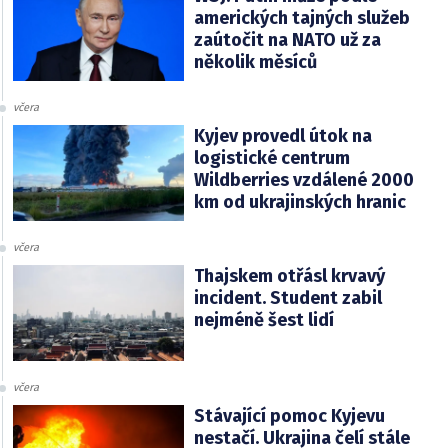
amerických tajných služeb
zaútočit na NATO už za
několik měsíců
včera
Kyjev provedl útok na
logistické centrum
Wildberries vzdálené 2000
km od ukrajinských hranic
včera
Thajskem otřásl krvavý
incident. Student zabil
nejméně šest lidí
včera
Stávající pomoc Kyjevu
nestačí. Ukrajina čelí stále