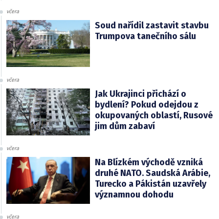
včera
Soud nařídil zastavit stavbu
Trumpova tanečního sálu
včera
Jak Ukrajinci přichází o
bydlení? Pokud odejdou z
okupovaných oblastí, Rusové
jim dům zabaví
včera
Na Blízkém východě vzniká
druhé NATO. Saudská Arábie,
Turecko a Pákistán uzavřely
významnou dohodu
včera