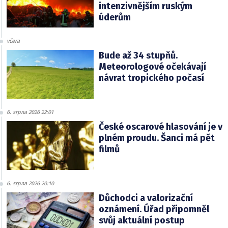
intenzivnějším ruským
úderům
včera
Bude až 34 stupňů.
Meteorologové očekávají
návrat tropického počasí
6. srpna 2026 22:01
České oscarové hlasování je v
plném proudu. Šanci má pět
filmů
6. srpna 2026 20:10
Důchodci a valorizační
oznámení. Úřad připomněl
svůj aktuální postup