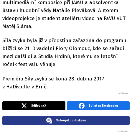
multimediální kompozice při JAMU a absolventka
ústavu hudební vědy Natálie Pleváková. Autorem
videoprojekce je student ateliéru video na FaVU VUT
Matěj Sláma.
Síla zvyku byla již v předstihu zařazena do programu
blížící se 21. Divadelní Flory Olomouc, kde se zařadí
mezi další díla Studia Hrdinů, kterému se letošní
ročník festivalu věnuje.
Premiéra Síly zvyku se koná 28. dubna 2017
v HaDivadle v Brně.
Sdílet na X
Sdílet na Facebooku
Vstoupit do diskuze