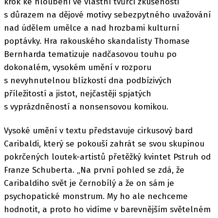
krok ke hloubení ve vlastní tvůrčí zkušenosti
s důrazem na dějové motivy sebezpytného uvažování
nad údělem umělce a nad hrozbami kulturní
poptávky. Hra rakouského skandalisty Thomase
Bernharda tematizuje nadčasovou touhu po
dokonalém, vysokém umění v rozporu
s nevyhnutelnou blízkostí dna podbízivých
příležitostí a jistot, nejčastěji spjatých
s vyprázdněností a nonsensovou komikou.
Vysoké umění v textu představuje cirkusový bard
Caribaldi, který se pokouší zahrát se svou skupinou
pokrčených loutek-artistů přetěžký kvintet Pstruh od
Franze Schuberta. „Na první pohled se zdá, že
Caribaldiho svět je černobílý a že on sám je
psychopatické monstrum. My ho ale nechceme
hodnotit, a proto ho vidíme v barevnějším světelném