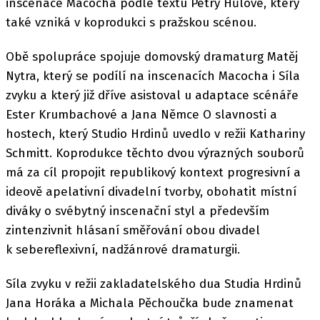
inscenace Macocha podle textu Petry Hůlové, který
také vzniká v koprodukci s pražskou scénou.
Obě spolupráce spojuje domovský dramaturg Matěj
Nytra, který se podílí na inscenacích Macocha i Síla
zvyku a který již dříve asistoval u adaptace scénáře
Ester Krumbachové a Jana Němce O slavnosti a
hostech, který Studio Hrdinů uvedlo v režii Kathariny
Schmitt. Koprodukce těchto dvou výrazných souborů
má za cíl propojit republikový kontext progresivní a
ideově apelativní divadelní tvorby, obohatit místní
diváky o svébytný inscenační styl a především
zintenzivnit hlásaní směřování obou divadel
k sebereflexivní, nadžánrové dramaturgii.
Síla zvyku v režii zakladatelského dua Studia Hrdinů
Jana Horáka a Michala Pěchoučka bude znamenat