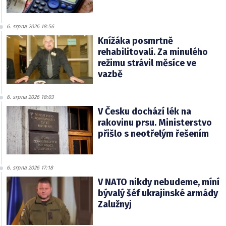
6. srpna 2026 18:56
Knížáka posmrtně
rehabilitovali. Za minulého
režimu strávil měsíce ve
vazbě
6. srpna 2026 18:03
V Česku dochází lék na
rakovinu prsu. Ministerstvo
přišlo s neotřelým řešením
6. srpna 2026 17:18
V NATO nikdy nebudeme, míní
bývalý šéf ukrajinské armády
Zalužnyj