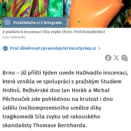
Prohlédněte si 2 fotografie
Z plakátu k inscenaci Síla zvyku (foto: Poli Davydenko)
Foto: HaDivadlo
Proč důvěřovat zpravodajství EuroZprávy.cz
FACEBOOK
X
ZPR
Brno – Již příští týden uvede HaDivadlo inscenaci,
která vznikla ve spolupráci s pražským Studiem
Hrdinů. Režisérské duo Jan Horák a Michal
Pěchouček zde pohlédnou na krutost i dno
údělu (ne)kompromisního umělce díky
tragikomedii Síla zvyku od rakouského
skandalisty Thomase Bernharda.