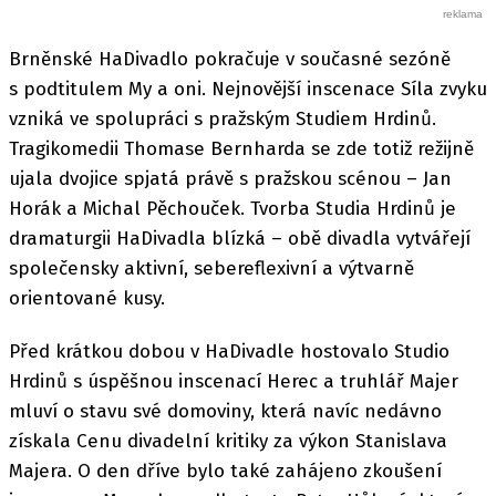
Brněnské HaDivadlo pokračuje v současné sezóně
s podtitulem My a oni. Nejnovější inscenace Síla zvyku
vzniká ve spolupráci s pražským Studiem Hrdinů.
Tragikomedii Thomase Bernharda se zde totiž režijně
ujala dvojice spjatá právě s pražskou scénou – Jan
Horák a Michal Pěchouček. Tvorba Studia Hrdinů je
dramaturgii HaDivadla blízká – obě divadla vytvářejí
společensky aktivní, sebereflexivní a výtvarně
orientované kusy.
Před krátkou dobou v HaDivadle hostovalo Studio
Hrdinů s úspěšnou inscenací Herec a truhlář Majer
mluví o stavu své domoviny, která navíc nedávno
získala Cenu divadelní kritiky za výkon Stanislava
Majera. O den dříve bylo také zahájeno zkoušení