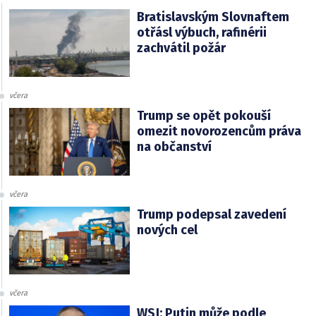
Bratislavským Slovnaftem
otřásl výbuch, rafinérii
zachvátil požár
včera
Trump se opět pokouší
omezit novorozencům práva
na občanství
včera
Trump podepsal zavedení
nových cel
včera
WSJ: Putin může podle