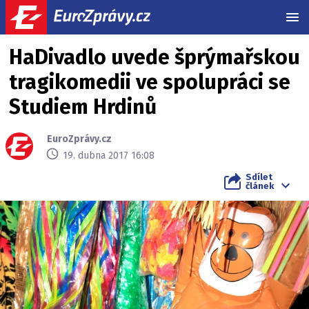
MEN
HaDivadlo uvede šprýmařskou
tragikomedii ve spolupráci se
Studiem Hrdinů
EuroZprávy.cz
19. dubna 2017 16:08
Sdílet
článek