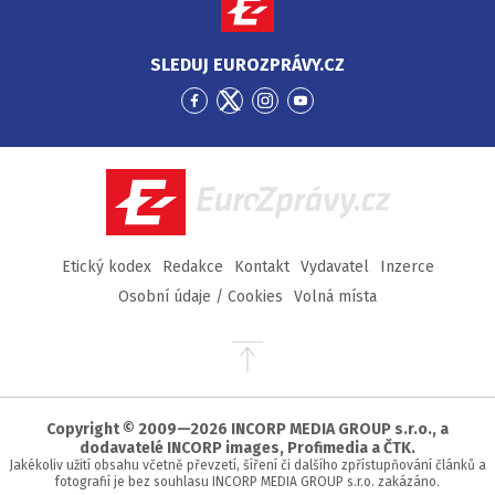
SLEDUJ EUROZPRÁVY.CZ
Přejít
Přejít
Přejít
Přejít
na
na
na
na
Facebook
Twitter
Instagram
YouTube
EuroZprávy.cz
Etický kodex
Redakce
Kontakt
Vydavatel
Inzerce
Osobní údaje / Cookies
Volná místa
Přejít
na
začátek
stránky
Copyright © 2009—2026 INCORP MEDIA GROUP s.r.o., a
dodavatelé INCORP images, Profimedia a ČTK.
Jakékoliv užití obsahu včetně převzetí, šíření či dalšího zpřístupňování článků a
fotografií je bez souhlasu INCORP MEDIA GROUP s.r.o. zakázáno.