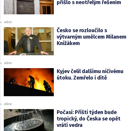
přišlo s neotřelým řešením
včera
Česko se rozloučilo s
výtvarným umělcem Milanem
Knížákem
včera
Kyjev čelil dalšímu ničivému
útoku. Zemřelo i dítě
včera
Počasí: Příští týden bude
tropický, do Česka se opět
vrátí vedra