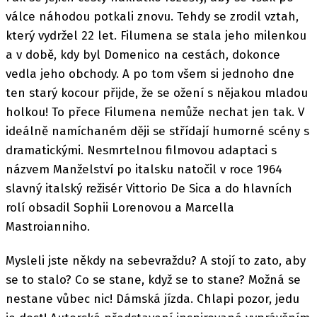
válce náhodou potkali znovu. Tehdy se zrodil vztah,
který vydržel 22 let. Filumena se stala jeho milenkou
a v době, kdy byl Domenico na cestách, dokonce
vedla jeho obchody. A po tom všem si jednoho dne
ten starý kocour přijde, že se ožení s nějakou mladou
holkou! To přece Filumena nemůže nechat jen tak. V
ideálně namíchaném ději se střídají humorné scény s
dramatickými. Nesmrtelnou filmovou adaptaci s
názvem Manželství po italsku natočil v roce 1964
slavný italský režisér Vittorio De Sica a do hlavních
rolí obsadil Sophii Lorenovou a Marcella
Mastroianniho.
Mysleli jste někdy na sebevraždu? A stojí to zato, aby
se to stalo? Co se stane, když se to stane? Možná se
nestane vůbec nic! Dámská jízda. Chlapi pozor, jedu