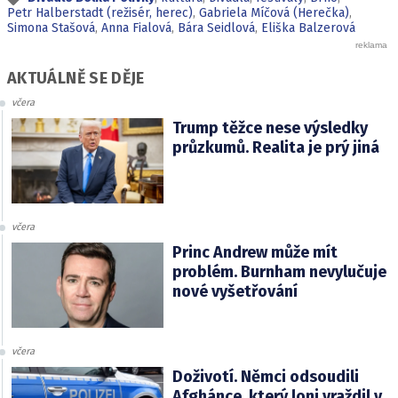
Petr Halberstadt (režisér, herec)
,
Gabriela Míčová (Herečka)
,
Simona Stašová
,
Anna Fialová
,
Bára Seidlová
,
Eliška Balzerová
AKTUÁLNĚ SE DĚJE
včera
Trump těžce nese výsledky
průzkumů. Realita je prý jiná
včera
Princ Andrew může mít
problém. Burnham nevylučuje
nové vyšetřování
včera
Doživotí. Němci odsoudili
Afghánce, který loni vraždil v