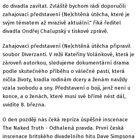
do divadla zavítat. Zvláště bychom rádi doporučili
zahajovací představení (Ne)chtěná útěcha, které je
svým tématem až mrazivě aktuální." říká ředitel
divadla Ondřej Chalupský v tiskové zprávě.
Zahajovací představení (Ne)chtěná útěcha připravil
soubor Diverzanti. V režii Kateřiny Volánkové, která je
zároveň autorkou, sledujeme dokumentární drama
podle skutečného příběhu o válečné pasti, která
ničila životy, kradla rodinám dcery a ženám navždy
vzala svobodu a sny. Představení o boji, jenž není u
konce, a o ženách, které musí své břímě nést dál,
uvidíte 8. března.
O den později nás čeká repríza úspěšné inscenace
The Naked Truth - Odhalená pravda. První česká
inscenace britského divadelního hitu Dave Simpsona