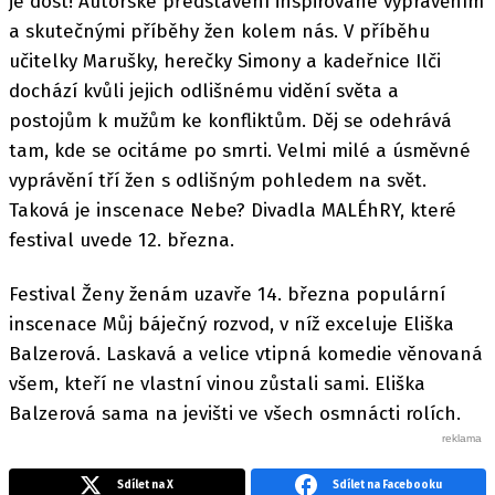
je dost! Autorské představení inspirované vyprávěním
a skutečnými příběhy žen kolem nás. V příběhu
učitelky Marušky, herečky Simony a kadeřnice Ilči
dochází kvůli jejich odlišnému vidění světa a
postojům k mužům ke konfliktům. Děj se odehrává
tam, kde se ocitáme po smrti. Velmi milé a úsměvné
vyprávění tří žen s odlišným pohledem na svět.
Taková je inscenace Nebe? Divadla MALÉhRY, které
festival uvede 12. března.
Festival Ženy ženám uzavře 14. března populární
inscenace Můj báječný rozvod, v níž exceluje Eliška
Balzerová. Laskavá a velice vtipná komedie věnovaná
všem, kteří ne vlastní vinou zůstali sami. Eliška
Balzerová sama na jevišti ve všech osmnácti rolích.
Sdílet na X
Sdílet na Facebooku