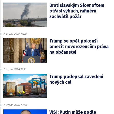
Bratislavským Slovnaftem
otřásl výbuch, rafinérii
zachvátil požár
7. srpna 2026 14:25
Trump se opět pokouší
omezit novorozencům práva
na občanství
7. srpna 2026 13:11
Trump podepsal zavedení
nových cel
7. srpna 2026 12:00
WSJ: Putin může podle