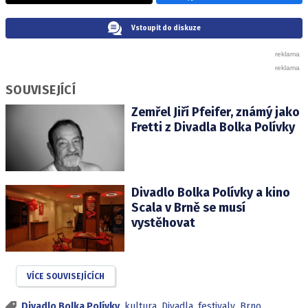
Vstoupit do diskuze
SOUVISEJÍCÍ
Zemřel Jiří Pfeifer, známý jako
Fretti z Divadla Bolka Polívky
Divadlo Bolka Polívky a kino
Scala v Brně se musí
vystěhovat
VÍCE SOUVISEJÍCÍCH
Divadlo Bolka Polívky
,
kultura
,
Divadla
,
festivaly
,
Brno
,