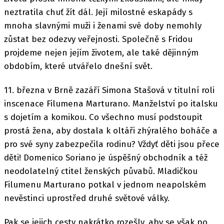
neztratila chuť žít dál. Její milostné eskapády s
mnoha slavnými muži i ženami své doby nemohly
zůstat bez odezvy veřejnosti. Společně s Fridou
projdeme nejen jejím životem, ale také dějinným
obdobím, které utvářelo dnešní svět.
11. března v Brně zazáří Simona Stašová v titulní roli
inscenace Filumena Marturano. Manželství po italsku
s dojetím a komikou. Co všechno musí podstoupit
prostá žena, aby dostala k oltáři zhýralého boháče a
pro své syny zabezpečila rodinu? Vždyť děti jsou přece
děti! Domenico Soriano je úspěšný obchodník a též
neodolatelný ctitel ženských půvabů. Mladičkou
Filumenu Marturano potkal v jednom neapolském
nevěstinci uprostřed druhé světové války.
Pak se jejich cesty nakrátko rozešly, aby se však po