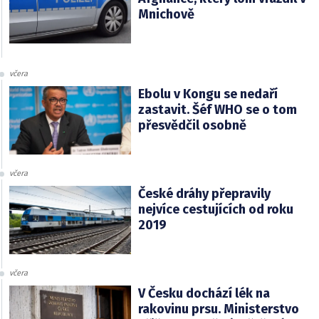
Mnichově
včera
Ebolu v Kongu se nedaří
zastavit. Šéf WHO se o tom
přesvědčil osobně
včera
České dráhy přepravily
nejvíce cestujících od roku
2019
včera
V Česku dochází lék na
rakovinu prsu. Ministerstvo