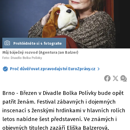
Prohlédněte si 4 fotografie
Můj báječný rozvod (Agentura Jan Balzer)
Foto: Divadlo Bolka Polívky
Proč důvěřovat zpravodajství EuroZprávy.cz
FACEBOOK
X
ZPR
Brno - Březen v Divadle Bolka Polívky bude opět
patřit ženám. Festival zábavných i dojemných
inscenací s ženskými hrdinkami v hlavních rolích
letos nabídne šest představení. Ve známých i
objevných titulech zazáří Eliška Balzerová,