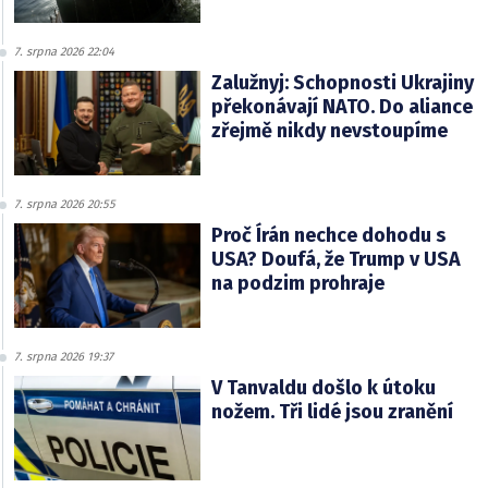
7. srpna 2026 22:04
Zalužnyj: Schopnosti Ukrajiny
překonávají NATO. Do aliance
zřejmě nikdy nevstoupíme
7. srpna 2026 20:55
Proč Írán nechce dohodu s
USA? Doufá, že Trump v USA
na podzim prohraje
7. srpna 2026 19:37
V Tanvaldu došlo k útoku
nožem. Tři lidé jsou zranění