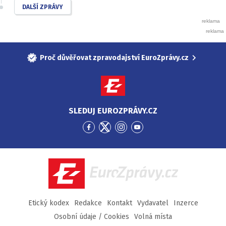
DALŠÍ ZPRÁVY
Proč důvěřovat zpravodajství EuroZprávy.cz
SLEDUJ EUROZPRÁVY.CZ
Přejít
Přejít
Přejít
Přejít
na
na
na
na
Facebook
Twitter
Instagram
YouTube
EuroZprávy.cz
Etický kodex
Redakce
Kontakt
Vydavatel
Inzerce
Osobní údaje / Cookies
Volná místa