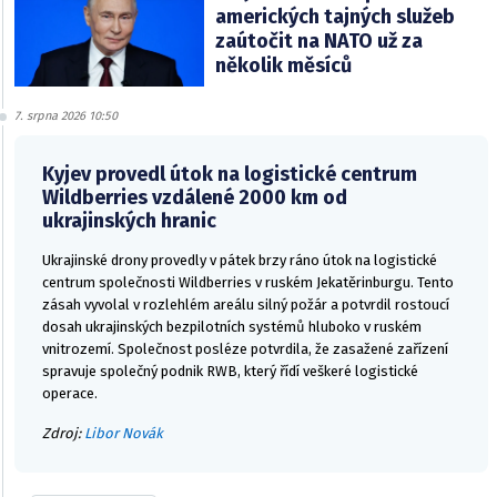
amerických tajných služeb
zaútočit na NATO už za
několik měsíců
7. srpna 2026 10:50
Kyjev provedl útok na logistické centrum
Wildberries vzdálené 2000 km od
ukrajinských hranic
Ukrajinské drony provedly v pátek brzy ráno útok na logistické
centrum společnosti Wildberries v ruském Jekatěrinburgu. Tento
zásah vyvolal v rozlehlém areálu silný požár a potvrdil rostoucí
dosah ukrajinských bezpilotních systémů hluboko v ruském
vnitrozemí. Společnost posléze potvrdila, že zasažené zařízení
spravuje společný podnik RWB, který řídí veškeré logistické
operace.
Zdroj:
Libor Novák