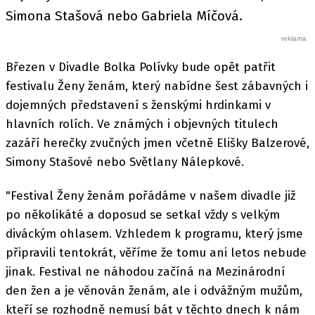
Simona Stašová nebo Gabriela Míčová.
Březen v Divadle Bolka Polívky bude opět patřit
festivalu Ženy ženám, který nabídne šest zábavných i
dojemných představení s ženskými hrdinkami v
hlavních rolích. Ve známých i objevných titulech
zazáří herečky zvučných jmen včetně Elišky Balzerové,
Simony Stašové nebo Světlany Nálepkové.
"Festival Ženy ženám pořádáme v našem divadle již
po několikáté a doposud se setkal vždy s velkým
diváckým ohlasem. Vzhledem k programu, který jsme
připravili tentokrát, věříme že tomu ani letos nebude
jinak. Festival ne náhodou začíná na Mezinárodní
den žen a je věnován ženám, ale i odvážným mužům,
kteří se rozhodně nemusí bát v těchto dnech k nám