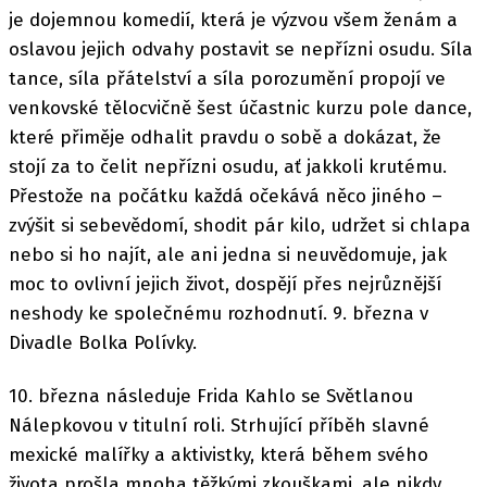
je dojemnou komedií, která je výzvou všem ženám a
oslavou jejich odvahy postavit se nepřízni osudu. Síla
tance, síla přátelství a síla porozumění propojí ve
venkovské tělocvičně šest účastnic kurzu pole dance,
které přiměje odhalit pravdu o sobě a dokázat, že
stojí za to čelit nepřízni osudu, ať jakkoli krutému.
Přestože na počátku každá očekává něco jiného –
zvýšit si sebevědomí, shodit pár kilo, udržet si chlapa
nebo si ho najít, ale ani jedna si neuvědomuje, jak
moc to ovlivní jejich život, dospějí přes nejrůznější
neshody ke společnému rozhodnutí. 9. března v
Divadle Bolka Polívky.
10. března následuje Frida Kahlo se Světlanou
Nálepkovou v titulní roli. Strhující příběh slavné
mexické malířky a aktivistky, která během svého
života prošla mnoha těžkými zkouškami, ale nikdy