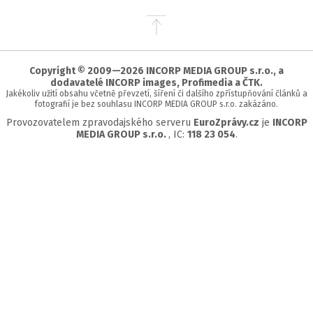
Přejít
na
začátek
stránky
Copyright © 2009—2026 INCORP MEDIA GROUP s.r.o., a
dodavatelé INCORP images, Profimedia a ČTK.
Jakékoliv užití obsahu včetně převzetí, šíření či dalšího zpřístupňování článků a
fotografií je bez souhlasu INCORP MEDIA GROUP s.r.o. zakázáno.
Provozovatelem zpravodajského serveru
EuroZprávy.cz
je
INCORP
MEDIA GROUP s.r.o.
, IC:
118 23 054
.