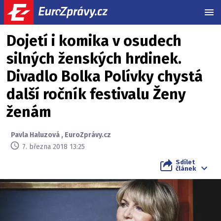
MEN
Dojetí i komika v osudech
silných ženských hrdinek.
Divadlo Bolka Polívky chystá
další ročník festivalu Ženy
ženám
Pavla Haluzová
,
EuroZprávy.cz
7. března 2018 13:25
Sdílet
článek