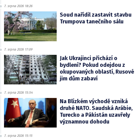
7. srpna 2026 18:26
Soud nařídil zastavit stavbu
Trumpova tanečního sálu
7. srpna 2026 17:09
Jak Ukrajinci přichází o
bydlení? Pokud odejdou z
okupovaných oblastí, Rusové
jim dům zabaví
7. srpna 2026 15:54
Na Blízkém východě vzniká
druhé NATO. Saudská Arábie,
Turecko a Pákistán uzavřely
významnou dohodu
7. srpna 2026 15:15