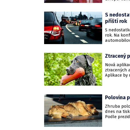
der Leyenov
podle komise
S nedosta
miliard eur (
příští rok
S nedostatk
rok. Na kon
automobilov
Investment 
závažný jako
Ztracený p
Nová aplika
ztracených 
Aplikace by 
má vzniknou
webu Státní 
Polovina ps
Zhruba polov
dnes na tisk
Podle prezi
300 a 500 ko
půl rok kapa