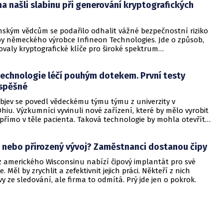
na našli slabinu při generování kryptografických
ipy německého výrobce Infineon Technologies. Jde o způsob,
ovaly kryptografické klíče pro široké spektrum
ch zařízení.
technologie léčí pouhým dotekem. První testy
spěšné
bjev se povedl vědeckému týmu týmu z univerzity v
iu. Výzkumníci vyvinuli nové zařízení, které by mělo vyrobit
přímo v těle pacienta. Taková technologie by mohla otevřít
i léčení a úplně změnit svět z medicíny. Jedním z prvních
ěchů by mohlo být léčení Alzheimerovy choroby.
 nebo přirozený vývoj? Zaměstnanci dostanou čipy
z amerického Wisconsinu nabízí čipový implantát pro své
Měl by zrychlit a zefektivnit jejich práci. Někteří z nich
avy ze sledování, ale firma to odmítá. Prý jde jen o pokrok.