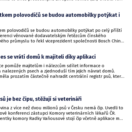
á. Masivní podpora klíčového technologického odvětví má
 do konce desetiletí vyvolat investice v celkovém objemu 43
tkem polovodičů se budou automobilky potýkat i
téměř 1,1 bilionu Kč).
em polovodičů se budou automobilky potýkat po celý příští
ferenci věnované dodavatelským řetězcům čínského
ého průmyslu to řekl viceprezident společnosti Bosch China
Ťiang Ťien. Dodal, že tento nedostatek ale nebude tak
 letos v létě.
es se vrátí domů k majiteli díky aplikaci
ce pomůže majitelům i nálezcům sdílet informace o
a nalezených psech a zjednoduší tím jejich návrat domů.
měla prozatím částečně nahradit centrální registr psů, který
t od roku 2022. Jedná se o databázi, kterou spustila na svém
veterinární správa (SVS).
ů je bez čipu, stěžují si veterináři
ina z více než dvou milionů psů v Česku nemá čip. Uvedli to
ové konferenci zástupci Komory veterinárních lékařů ČR.
dentky komory Radky Vaňousové stojí čip včetně aplikace mezi
run. Soukromí veterináři podle ní čipování milionu psů za
citně zvládnou, někteří majitelé zejména starších psů ale