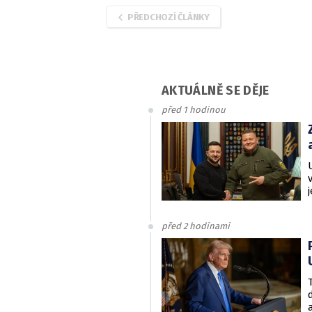
PŘEDCHOZÍ ČLÁNKY
AKTUÁLNĚ SE DĚJE
před 1 hodinou
před 2 hodinami