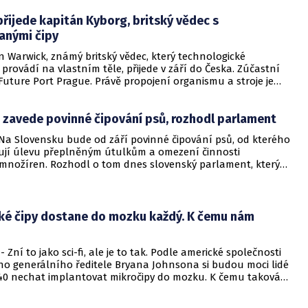
y odmítají.
řijede kapitán Kyborg, britský vědec s
anými čipy
n Warwick, známý britský vědec, který technologické
provádí na vlastním těle, přijede v září do Česka. Zúčastní
 Future Port Prague. Právě propojení organismu a stroje je
at, kterým se bude věnovat letošní ročník festivalu věnovat.
t 6. a 7. září v areálu Holešovické tržnice.
 zavede povinné čipování psů, rozhodl parlament
 Na Slovensku bude od září povinné čipování psů, od kterého
ibují úlevu přeplněným útulkům a omezení činnosti
množíren. Rozhodl o tom dnes slovenský parlament, který
veterináře stanovil cenový strop deset eur (258 Kč) za
pu. V České republice bude čipování psů povinné od roku
cké čipy dostane do mozku každý. K čemu nám
 Zní to jako sci-fi, ale je to tak. Podle americké společnosti
ího generálního ředitele Bryana Johnsona si budou moci lidé
040 nechat implantovat mikročipy do mozku. K čemu taková
bude? Odpoveď přinesl server IFL Science.