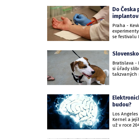
podle ní čip
Do Česka p
implantov
Praha - Kevi
experimenty 
se festivalu
jedním z tém
Bude se kona
Slovensko
Bratislava -
si úřady sl
takzvaných 
zároveň pro 
zavedení či
2020.
Elektroni
budou?
Los Angeles -
Kernel a jej
už v roce 2
věc lidstvu 