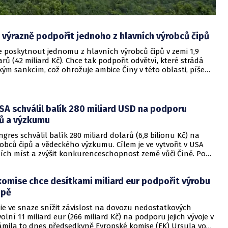
 výrazně podpořit jednoho z hlavních výrobců čipů
e poskytnout jednomu z hlavních výrobců čipů v zemi 1,9
arů (42 miliard Kč). Chce tak podpořit odvětví, které strádá
kým sankcím, což ohrožuje ambice Číny v této oblasti, píše
A schválil balík 280 miliard USD na podporu
pů a výzkumu
gres schválil balík 280 miliard dolarů (6,8 bilionu Kč) na
bců čipů a vědeckého výzkumu. Cílem je ve vytvořit v USA
ních míst a zvýšit konkurenceschopnost země vůči Číně. Po
 zákon schválila Sněmovna reprezentantů poměrem hlasů
Pro zákon hlasovaly více než dvě desítky republikánů a nyní
komise chce desítkami miliard eur podpořit výrobu
k podpisu prezident Joe Biden, napsala agentura AP.
opě
ie ve snaze snížit závislost na dovozu nedostatkových
olní 11 miliard eur (266 miliard Kč) na podporu jejich vývoje v
ámila to dnes předsedkyně Evropské komise (EK) Ursula von