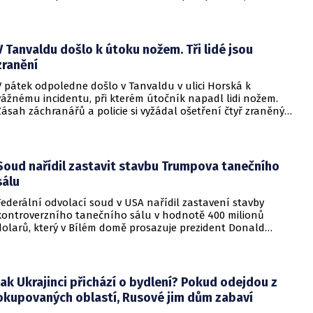
konfliktu až do podzimních voleb do Kongresu. Cílem íránské
strany je uštědřit americkému prezidentovi politickou ránu,
která by se mohla vyrovnat krizi s americkými teheránskými
rukojmími za prezidenta Jimmyho Cartera.
V Tanvaldu došlo k útoku nožem. Tři lidé jsou
zranění
V pátek odpoledne došlo v Tanvaldu v ulici Horská k
vážnému incidentu, při kterém útočník napadl lidi nožem.
Zásah záchranářů a policie si vyžádal ošetření čtyř zraněných
osob, přičemž tři z nich utrpěly těžká poranění.
Soud nařídil zastavit stavbu Trumpova tanečního
sálu
Federální odvolací soud v USA nařídil zastavení stavby
kontroverzního tanečního sálu v hodnotě 400 milionů
dolarů, který v Bílém domě prosazuje prezident Donald
Trump. Páteční rozhodnutí představuje vážnou překážku pro
administrativu a otevírá cestu k právní bitvě před Nejvyšším
soudem.
Jak Ukrajinci přichází o bydlení? Pokud odejdou z
okupovaných oblastí, Rusové jim dům zabaví