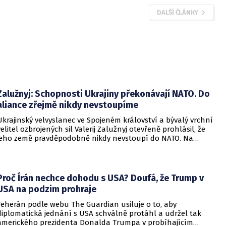
DALŠÍ ČLÁNKY
Zalužnyj: Schopnosti Ukrajiny překonávají NATO. Do
aliance zřejmě nikdy nevstoupíme
Ukrajinský velvyslanec ve Spojeném království a bývalý vrchní
velitel ozbrojených sil Valerij Zalužnyj otevřeně prohlásil, že
jeho země pravděpodobně nikdy nevstoupí do NATO. Na
setkání s evropskými velvyslanci uvedl, že se v otázce členství
pohyboval celá léta, avšak současná realita ukazuje, že
alianční standardy jsou pro Kyjev v současné podobě
nedosažitelné.
Proč Írán nechce dohodu s USA? Doufá, že Trump v
USA na podzim prohraje
Teherán podle webu The Guardian usiluje o to, aby
diplomatická jednání s USA schválně protáhl a udržel tak
amerického prezidenta Donalda Trumpa v probíhajícím