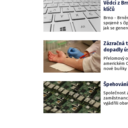
Vědci z Br
klíčů
Brno - Brněnským vědcům se podařilo odhalit vážné bezpečnostní riziko
spojené s č
jak se gener
zabezpečený
Zázračná 
dopadly ú
Přelomový o
americkém Oh
nové buňky 
nové možnost
velkých úsp
Špehování
Společnost 
zaměstnance. 
vyjádřili ob