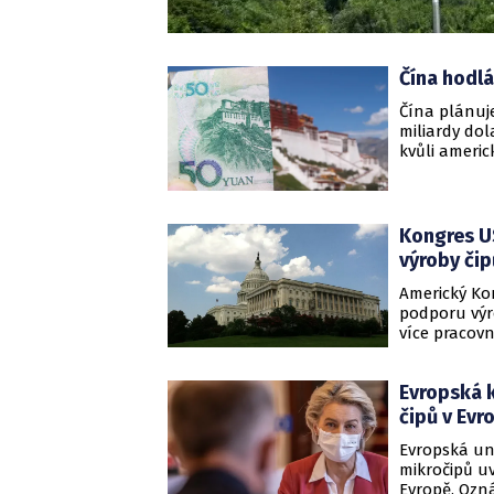
Čína hodlá
Čína plánuj
miliardy dol
kvůli americ
Bloomberg.
Kongres US
výroby či
Americký Kon
podporu výro
více pracov
Senátu dnes
243 ku 187. 
Evropská 
ho dostane 
čipů v Evr
Evropská un
mikročipů uv
Evropě. Ozn