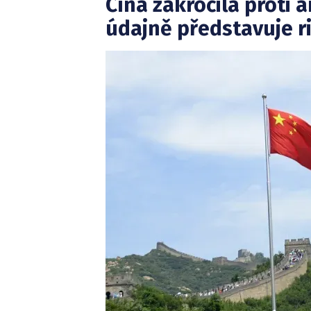
Čína zakročila proti 
údajně představuje r