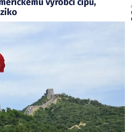
americkému výrobci čipů,
iziko