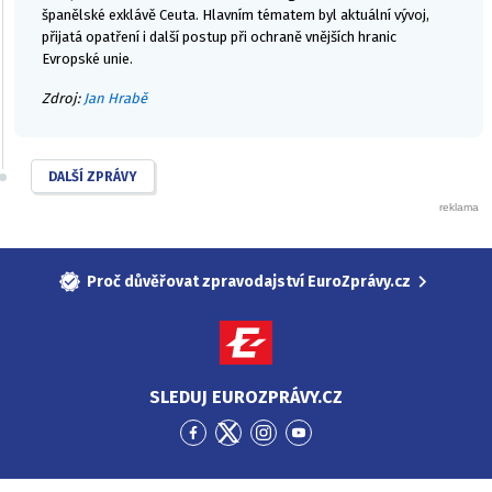
španělské exklávě Ceuta. Hlavním tématem byl aktuální vývoj,
přijatá opatření i další postup při ochraně vnějších hranic
Evropské unie.
Zdroj:
Jan Hrabě
DALŠÍ ZPRÁVY
Proč důvěřovat zpravodajství EuroZprávy.cz
SLEDUJ EUROZPRÁVY.CZ
Přejít
Přejít
Přejít
Přejít
na
na
na
na
Facebook
Twitter
Instagram
YouTube