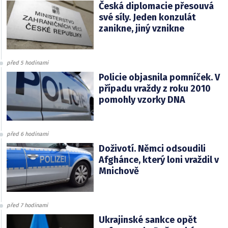
Česká diplomacie přesouvá
své síly. Jeden konzulát
zanikne, jiný vznikne
před 5 hodinami
Policie objasnila pomníček. V
případu vraždy z roku 2010
pomohly vzorky DNA
před 6 hodinami
Doživotí. Němci odsoudili
Afghánce, který loni vraždil v
Mnichově
před 7 hodinami
Ukrajinské sankce opět