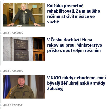
Knížáka posmrtně
rehabilitovali. Za minulého
režimu strávil měsíce ve
vazbě
před 3 hodinami
V Česku dochází lék na
rakovinu prsu. Ministerstvo
přišlo s neotřelým řešením
před 3 hodinami
V NATO nikdy nebudeme, míní
bývalý šéf ukrajinské armády
Zalužnyj
před 4 hodinami