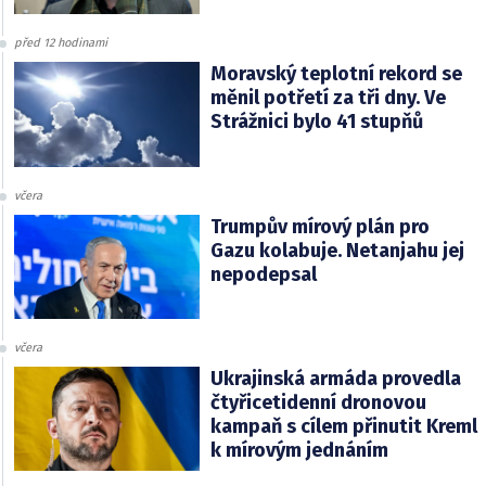
před 12 hodinami
Moravský teplotní rekord se
měnil potřetí za tři dny. Ve
Strážnici bylo 41 stupňů
včera
Trumpův mírový plán pro
Gazu kolabuje. Netanjahu jej
nepodepsal
včera
Ukrajinská armáda provedla
čtyřicetidenní dronovou
kampaň s cílem přinutit Kreml
k mírovým jednáním