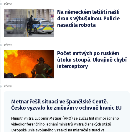
včera
Na německém letišti našli
dron s výbušninou. Policie
nasadila robota
včera
Počet mrtvých po ruském
útoku stoupá. Ukrajině chybí
interceptory
včera
Metnar řešil situaci ve španělské Ceutě.
Česko vyzvalo ke změnám v ochraně hranic EU
Ministr vnitra Lubomír Metnar (ANO) se zúčastnil mimořádného
videokonferenčního jednání ministrů vnitra členských států
Evropské unie svolaného v reakci na migrační situaci ve