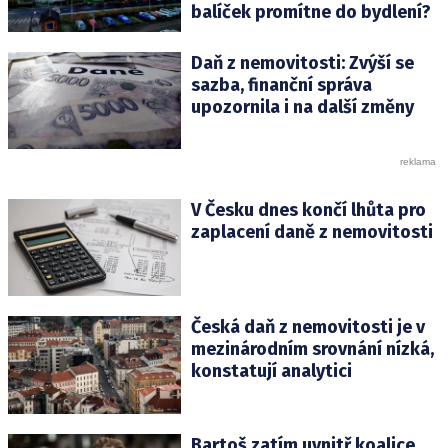
balíček promítne do bydlení?
Daň z nemovitosti: Zvýší se
sazba, finanční správa
upozornila i na další změny
V Česku dnes končí lhůta pro
zaplacení daně z nemovitosti
Česká daň z nemovitosti je v
mezinárodním srovnání nízká,
konstatují analytici
Bartoš zatím uvnitř koalice