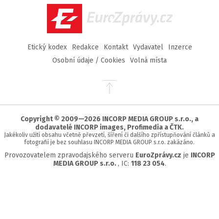
EuroZprávy.cz
Etický kodex
Redakce
Kontakt
Vydavatel
Inzerce
Osobní údaje / Cookies
Volná místa
Přejít
na
začátek
stránky
Copyright © 2009—2026 INCORP MEDIA GROUP s.r.o., a
dodavatelé INCORP images, Profimedia a ČTK.
Jakékoliv užití obsahu včetně převzetí, šíření či dalšího zpřístupňování článků a
fotografií je bez souhlasu INCORP MEDIA GROUP s.r.o. zakázáno.
Provozovatelem zpravodajského serveru
EuroZprávy.cz
je
INCORP
MEDIA GROUP s.r.o.
, IC:
118 23 054
.