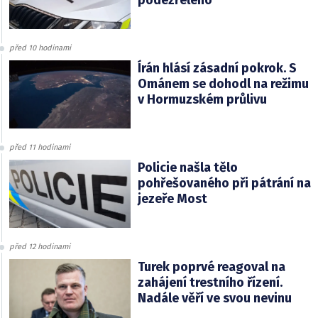
podezřelého
před 10 hodinami
Írán hlásí zásadní pokrok. S
Ománem se dohodl na režimu
v Hormuzském průlivu
před 11 hodinami
Policie našla tělo
pohřešovaného při pátrání na
jezeře Most
před 12 hodinami
Turek poprvé reagoval na
zahájení trestního řízení.
Nadále věří ve svou nevinu