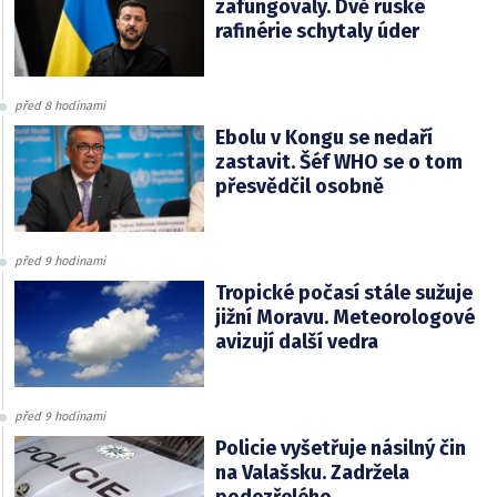
zafungovaly. Dvě ruské
rafinérie schytaly úder
před 8 hodinami
Ebolu v Kongu se nedaří
zastavit. Šéf WHO se o tom
přesvědčil osobně
před 9 hodinami
Tropické počasí stále sužuje
jižní Moravu. Meteorologové
avizují další vedra
před 9 hodinami
Policie vyšetřuje násilný čin
na Valašsku. Zadržela