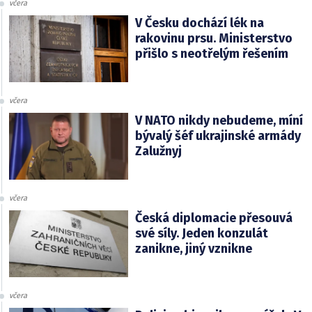
včera
V Česku dochází lék na
rakovinu prsu. Ministerstvo
přišlo s neotřelým řešením
včera
V NATO nikdy nebudeme, míní
bývalý šéf ukrajinské armády
Zalužnyj
včera
Česká diplomacie přesouvá
své síly. Jeden konzulát
zanikne, jiný vznikne
včera