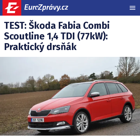
MEN
Testy
Související
TEST: Škoda Fabia Combi
články:
Scoutline 1,4 TDI (77kW):
Praktický drsňák