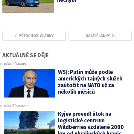
nechybí
PŘEDCHOZÍ ČLÁNKY
DALŠÍ ČLÁNKY
AKTUÁLNĚ SE DĚJE
před 1 hodinou
WSJ: Putin může podle
amerických tajných služeb
zaútočit na NATO už za
několik měsíců
před 2 hodinami
Kyjev provedl útok na
logistické centrum
Wildberries vzdálené 2000
km od ukrajinských hranic