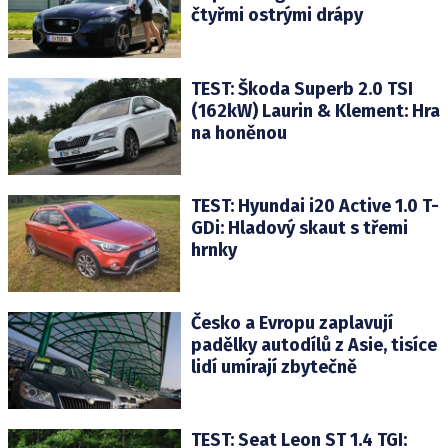
čtyřmi ostrými drápy
TEST: Škoda Superb 2.0 TSI
(162kW) Laurin & Klement: Hra
na honěnou
TEST: Hyundai i20 Active 1.0 T-
GDi: Hladový skaut s třemi
hrnky
Česko a Evropu zaplavují
padělky autodílů z Asie, tisíce
lidí umírají zbytečně
TEST: Seat Leon ST 1.4 TGI: