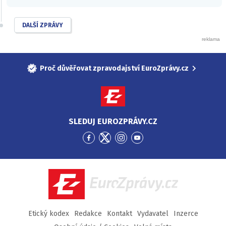
DALŠÍ ZPRÁVY
Proč důvěřovat zpravodajství EuroZprávy.cz
SLEDUJ EUROZPRÁVY.CZ
Přejít
Přejít
Přejít
Přejít
na
na
na
na
Facebook
Twitter
Instagram
YouTube
EuroZprávy.cz
Etický kodex
Redakce
Kontakt
Vydavatel
Inzerce