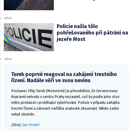
včera
Policie našla tělo
pohřešovaného při pátrání na
jezeře Most
včera
Turek poprvé reagoval na zahájení trestního
řízení. Nadále věří ve svou nevinu
Poslanec Filip Turek (Motoristé) je přesvědčen, že červencovou
dopravní nehodu v centru Prahy nezavinil, což by podle jeho slov
mělo prokázat i probíhající vyšetřování. Policie v případu zahájila
trestní řízení a zároveň nařídila znalecké zkoumání. Nikdo zatím
nebyl obviněn.
Zdroj:
Jan Hrabě