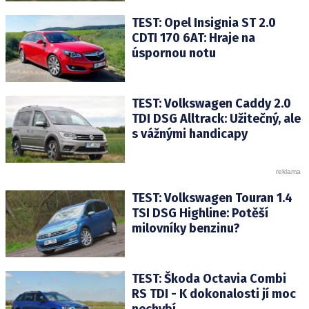
TEST: Opel Insignia ST 2.0
CDTI 170 6AT: Hraje na
úspornou notu
TEST: Volkswagen Caddy 2.0
TDI DSG Alltrack: Užitečný, ale
s vážnými handicapy
TEST: Volkswagen Touran 1.4
TSI DSG Highline: Potěší
milovníky benzinu?
TEST: Škoda Octavia Combi
RS TDI - K dokonalosti jí moc