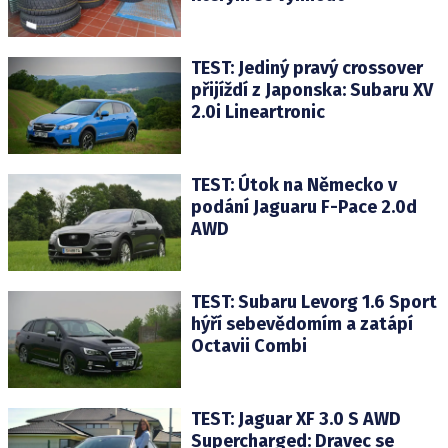
TEST: Jediný pravý crossover
přijíždí z Japonska: Subaru XV
2.0i Lineartronic
TEST: Útok na Německo v
podání Jaguaru F-Pace 2.0d
AWD
TEST: Subaru Levorg 1.6 Sport
hýří sebevědomím a zatápí
Octavii Combi
TEST: Jaguar XF 3.0 S AWD
Supercharged: Dravec se