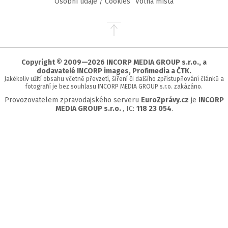
Osobní údaje / Cookies
Volná místa
Přejít
na
začátek
stránky
Copyright © 2009—2026 INCORP MEDIA GROUP s.r.o., a
dodavatelé INCORP images, Profimedia a ČTK.
Jakékoliv užití obsahu včetně převzetí, šíření či dalšího zpřístupňování článků a
fotografií je bez souhlasu INCORP MEDIA GROUP s.r.o. zakázáno.
Provozovatelem zpravodajského serveru
EuroZprávy.cz
je
INCORP
MEDIA GROUP s.r.o.
, IC:
118 23 054
.