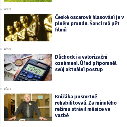
včera
České oscarové hlasování je v
plném proudu. Šanci má pět
filmů
včera
Důchodci a valorizační
oznámení. Úřad připomněl
svůj aktuální postup
včera
Knížáka posmrtně
rehabilitovali. Za minulého
režimu strávil měsíce ve
vazbě