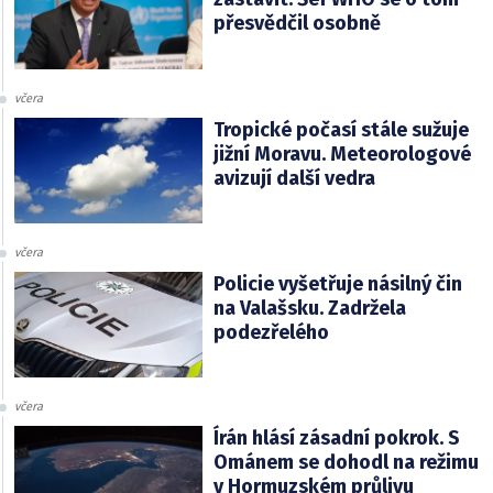
přesvědčil osobně
včera
Tropické počasí stále sužuje
jižní Moravu. Meteorologové
avizují další vedra
včera
Policie vyšetřuje násilný čin
na Valašsku. Zadržela
podezřelého
včera
Írán hlásí zásadní pokrok. S
Ománem se dohodl na režimu
v Hormuzském průlivu