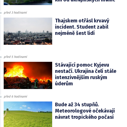
před 3 hodinami
Thajskem otřásl krvavý
incident. Student zabil
nejméně šest lidí
před 5 hodinami
Stávající pomoc Kyjevu
nestačí. Ukrajina čelí stále
intenzivnějším ruským
úderům
před 6 hodinami
Bude až 34 stupňů.
Meteorologové očekávají
návrat tropického počasí