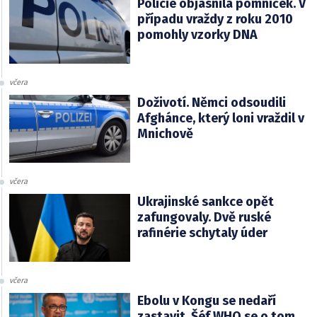
Policie objasnila pomníček. V
případu vraždy z roku 2010
pomohly vzorky DNA
včera
Doživotí. Němci odsoudili
Afghánce, který loni vraždil v
Mnichově
včera
Ukrajinské sankce opět
zafungovaly. Dvě ruské
rafinérie schytaly úder
včera
Ebolu v Kongu se nedaří
zastavit. Šéf WHO se o tom