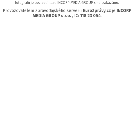
fotografií je bez souhlasu INCORP MEDIA GROUP s.r.o. zakázáno.
Provozovatelem zpravodajského serveru
EuroZprávy.cz
je
INCORP
MEDIA GROUP s.r.o.
, IC:
118 23 054
.