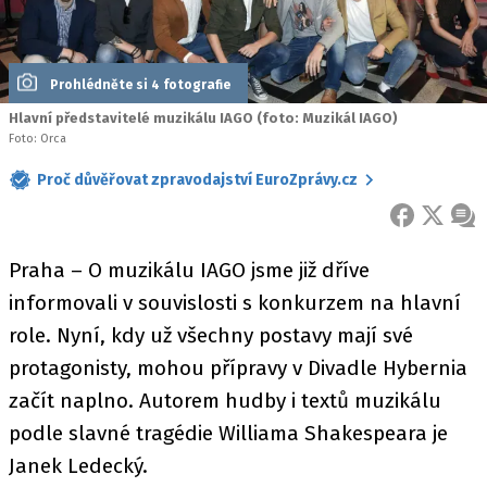
Prohlédněte si 4 fotografie
Hlavní představitelé muzikálu IAGO (foto: Muzikál IAGO)
Foto: Orca
Proč důvěřovat zpravodajství EuroZprávy.cz
FACEBOOK
X
ZPR
Praha – O muzikálu IAGO jsme již dříve
informovali v souvislosti s konkurzem na hlavní
role. Nyní, kdy už všechny postavy mají své
protagonisty, mohou přípravy v Divadle Hybernia
začít naplno. Autorem hudby i textů muzikálu
podle slavné tragédie Williama Shakespeara je
Janek Ledecký.