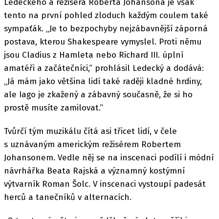
Ledeckého a režiséra Roberta Johansona je však
tento na první pohled zloduch každým coulem také
sympaťák. „Je to bezpochyby nejzábavnější záporná
postava, kterou Shakespeare vymyslel. Proti němu
jsou Cladius z Hamleta nebo Richard III. úplní
amatéři a začátečníci,“ prohlásil Ledecký a dodává:
„Já mám jako většina lidí také raději kladné hrdiny,
ale Iago je zkažený a zábavný současně, že si ho
prostě musíte zamilovat.“
Tvůrčí tým muzikálu čítá asi třicet lidí, v čele
s uznávaným americkým režisérem Robertem
Johansonem. Vedle něj se na inscenaci podílí i módní
návrhářka Beata Rajská a významný kostýmní
výtvarník Roman Šolc. V inscenaci vystoupí padesát
herců a tanečníků v alternacích.