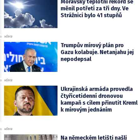
Moravský teplotní rekord se
měnil potřetí za tři dny. Ve
Strážnici bylo 41 stupňů
včera
Trumpův mírový plán pro
Gazu kolabuje. Netanjahu jej
nepodepsal
včera
Ukrajinská armáda provedla
čtyřicetidenní dronovou
kampaň s cílem přinutit Kreml
k mírovým jednáním
včera
Na německém letišti našli