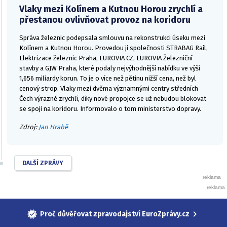
Vlaky mezi Kolínem a Kutnou Horou zrychlí a
přestanou ovlivňovat provoz na koridoru
Správa železnic podepsala smlouvu na rekonstrukci úseku mezi
Kolínem a Kutnou Horou. Provedou ji společnosti STRABAG Rail,
Elektrizace železnic Praha, EUROVIA CZ, EUROVIA Železniční
stavby a GJW Praha, které podaly nejvýhodnější nabídku ve výši
1,656 miliardy korun. To je o více než pětinu nižší cena, než byl
cenový strop. Vlaky mezi dvěma významnými centry středních
Čech výrazně zrychlí, díky nové propojce se už nebudou blokovat
se spoji na koridoru. Informovalo o tom ministerstvo dopravy.
Zdroj:
Jan Hrabě
DALŠÍ ZPRÁVY
Proč důvěřovat zpravodajství EuroZprávy.cz