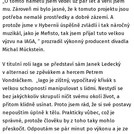
„O tomto námětu jsem věděl už pár let a věřil jsem
mu. Zároveň mi bylo jasné, že k tomuto projektu jsou
potřeba nemalé prostředky a dobré zázemí. A
protože jsme v Hybernii úspěšně zvládli i tak náročný
muzikál, jako je Mefisto, tak jsem přijal tuto velkou
výzvu na IAGA, “ prozradil výkonný producent divadla
Michal Mückstein.
V titulní roli Iaga se představí sám Janek Ledecký
v alternaci se zpěvákem a hercem Petrem
Vondráčkem. „Iago je zištný, vypočítavý křivák s
velkou schopností manipulovat s lidmi. Nestydí se
bez jakýchkoliv skrupulí ničit svému okolí život, a
přitom klidně usínat. Proto jsem rád, že si své postavy
nepouštím úplně k tělu. Prakticky vůbec, což je
správné, protože člověku by z toho taky mohlo
přeskočit. Odpoutám se pár minut po výkonu a je ze