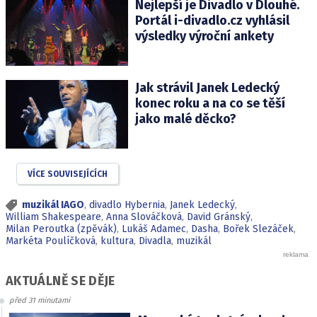
Nejlepší je Divadlo v Dlouhé.
Portál i-divadlo.cz vyhlásil
výsledky výroční ankety
Jak strávil Janek Ledecký
konec roku a na co se těší
jako malé děcko?
VÍCE SOUVISEJÍCÍCH
muzikál IAGO
,
divadlo Hybernia
,
Janek Ledecký
,
William Shakespeare
,
Anna Slováčková
,
David Gránský
,
Milan Peroutka (zpěvák)
,
Lukáš Adamec
,
Dasha
,
Bořek Slezáček
,
Markéta Poulíčková
,
kultura
,
Divadla
,
muzikál
AKTUÁLNĚ SE DĚJE
před 31 minutami