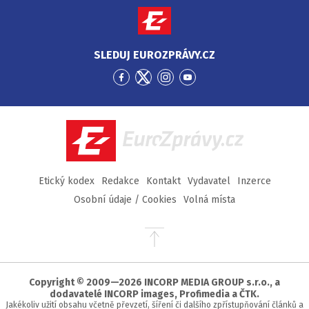
SLEDUJ EUROZPRÁVY.CZ
Přejít
Přejít
Přejít
Přejít
na
na
na
na
Facebook
Twitter
Instagram
YouTube
EuroZprávy.cz
Etický kodex
Redakce
Kontakt
Vydavatel
Inzerce
Osobní údaje / Cookies
Volná místa
Přejít
na
začátek
stránky
Copyright © 2009—2026 INCORP MEDIA GROUP s.r.o., a
dodavatelé INCORP images, Profimedia a ČTK.
Jakékoliv užití obsahu včetně převzetí, šíření či dalšího zpřístupňování článků a