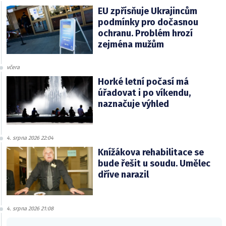
EU zpřísňuje Ukrajincům
podmínky pro dočasnou
ochranu. Problém hrozí
zejména mužům
včera
Horké letní počasí má
úřadovat i po víkendu,
naznačuje výhled
4. srpna 2026 22:04
Knížákova rehabilitace se
bude řešit u soudu. Umělec
dříve narazil
4. srpna 2026 21:08