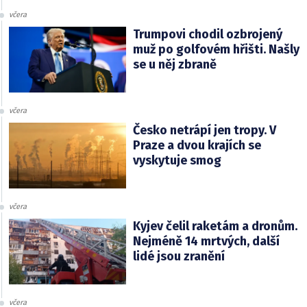
včera
Trumpovi chodil ozbrojený
muž po golfovém hřišti. Našly
se u něj zbraně
včera
Česko netrápí jen tropy. V
Praze a dvou krajích se
vyskytuje smog
včera
Kyjev čelil raketám a dronům.
Nejméně 14 mrtvých, další
lidé jsou zranění
včera