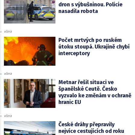
dron s výbušninou. Policie
nasadila robota
včera
Počet mrtvých po ruském
útoku stoupá. Ukrajině chybí
interceptory
včera
Metnar řešil situaci ve
španělské Ceutě. Česko
vyzvalo ke změnám v ochraně
hranic EU
včera
České dráhy přepravily
nejvíce cestujících od roku