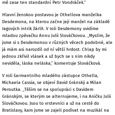
mě zase ten standardní Petr Vondráček.“
Hlavní ženskou postavou je Othellova manželka
Desdemona, na kterou začne její manžel na základě
Iagových intrik žárlit. V roli Desdemony uvidíme
mladou zpěvačku Annu Julii Slováčkovou. „Myslím, že
jsme si s Desdemonou v různých věcech podobné, ale
já mám asi narozdíl od ní větší hrdost. Chlap by mi
jednou zkřivil vlásek a už bych se s ním nikdy
neviděla, láska neláska,“ komentuje Slováčková.
V roli šarmantního mladého zástupce Othella,
Michaela Cassia, se objeví David Gránský a Milan
Peroutka. „Těším se na spolupráci s Davidem
Gránským, se kterým se alternujeme, i na Aničku Julii
Slováčkovou. Jsou to vrstevníci a už na cestě do
Bratislavy, kam jsme se zajeli podívat na muzikál na