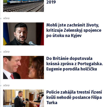
2019
včera
Mohli jste zachránit životy,
kritizuje Zelenskyj spojence
po útoku na Kyjev
včera
Do Británie doputovala
krásná zpráva z Portugalska.
Eugenie porodila holčičku
včera
Policie zahájila trestní řízení
kvůli nehodě poslance Filipa
Turka