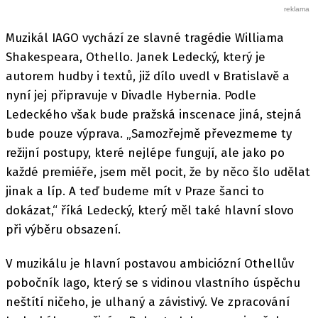
Muzikál IAGO vychází ze slavné tragédie Williama
Shakespeara, Othello. Janek Ledecký, který je
autorem hudby i textů, již dílo uvedl v Bratislavě a
nyní jej připravuje v Divadle Hybernia. Podle
Ledeckého však bude pražská inscenace jiná, stejná
bude pouze výprava. „Samozřejmě převezmeme ty
režijní postupy, které nejlépe fungují, ale jako po
každé premiéře, jsem měl pocit, že by něco šlo udělat
jinak a líp. A teď budeme mít v Praze šanci to
dokázat,“ říká Ledecký, který měl také hlavní slovo
při výběru obsazení.
V muzikálu je hlavní postavou ambiciózní Othellův
pobočník Iago, který se s vidinou vlastního úspěchu
neštítí ničeho, je ulhaný a závistivý. Ve zpracování