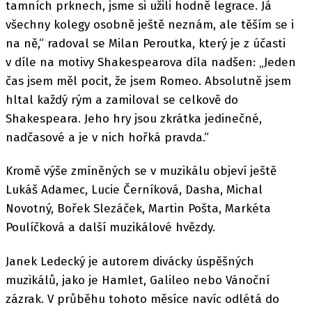
tamních prknech, jsme si užili hodně legrace. Já
všechny kolegy osobně ještě neznám, ale těším se i
na ně,“ radoval se Milan Peroutka, který je z účasti
v díle na motivy Shakespearova díla nadšen: „Jeden
čas jsem měl pocit, že jsem Romeo. Absolutně jsem
hltal každý rým a zamiloval se celkově do
Shakespeara. Jeho hry jsou zkrátka jedinečné,
nadčasové a je v nich hořká pravda.“
Kromě výše zmíněných se v muzikálu objeví ještě
Lukáš Adamec, Lucie Černíková, Dasha, Michal
Novotný, Bořek Slezáček, Martin Pošta, Markéta
Poulíčková a další muzikálové hvězdy.
Janek Ledecký je autorem divácky úspěšných
muzikálů, jako je Hamlet, Galileo nebo Vánoční
zázrak. V průběhu tohoto měsíce navíc odlétá do