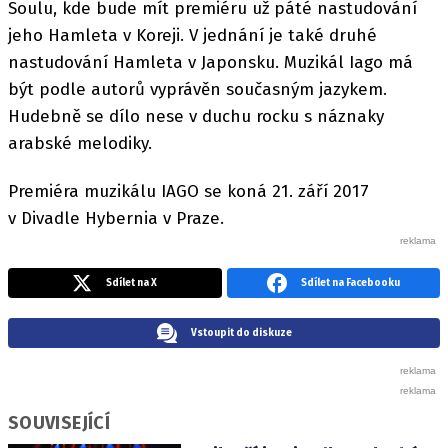
Soulu, kde bude mít premiéru už páté nastudování
jeho Hamleta v Koreji. V jednání je také druhé
nastudování Hamleta v Japonsku. Muzikál Iago má
být podle autorů vyprávěn současným jazykem.
Hudebně se dílo nese v duchu rocku s náznaky
arabské melodiky.
Premiéra muzikálu IAGO se koná 21. září 2017
v Divadle Hybernia v Praze.
Sdílet na X
Sdílet na Facebooku
Vstoupit do diskuze
SOUVISEJÍCÍ