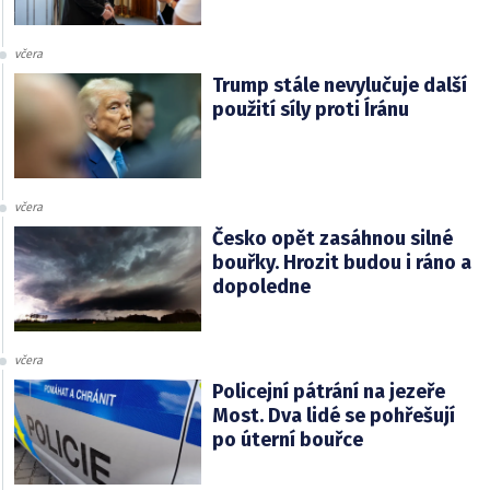
včera
Trump stále nevylučuje další
použití síly proti Íránu
včera
Česko opět zasáhnou silné
bouřky. Hrozit budou i ráno a
dopoledne
včera
Policejní pátrání na jezeře
Most. Dva lidé se pohřešují
po úterní bouřce