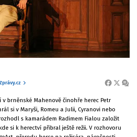
Zprávy.cz
FACEBOOK
X
ZPRÁ
 v brněnské Mahenově činohře herec Petr
rál si v Maryši, Romeu a Julii, Cyranovi nebo
se rozhodl s kamarádem Radimem Fialou založit
e si k herectví přibral ještě režii. V rozhovoru
geArt, přerodu herce na režiséra, náročnosti