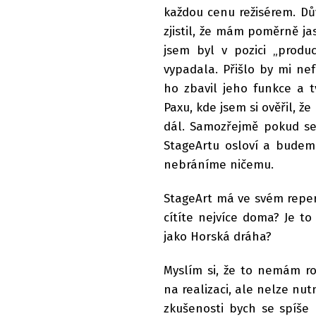
každou cenu režisérem. Dův
zjistil, že mám poměrně j
jsem byl v pozici „produ
vypadala. Přišlo by mi nef
ho zbavil jeho funkce a t
Paxu, kde jsem si ověřil, 
dál. Samozřejmě pokud se
StageArtu osloví a budem
nebráníme ničemu.
StageArt má ve svém reper
cítíte nejvíce doma? Je 
jako Horská dráha?
Myslím si, že to nemám ro
na realizaci, ale nelze nut
zkušenosti bych se spíše 