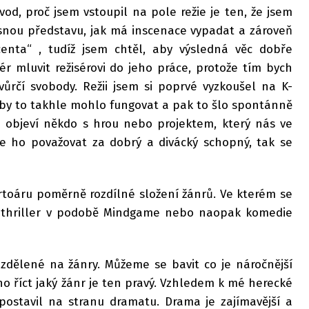
od, proč jsem vstoupil na pole režie je ten, že jsem
asnou představu, jak má inscenace vypadat a zároveň
centa“ , tudíž jsem chtěl, aby výsledná věc dobře
ér mluvit režisérovi do jeho práce, protože tím bych
vůrčí svobody. Režii jsem si poprvé vyzkoušel na K-
že by to takhle mohlo fungovat a pak to šlo spontánně
 objeví někdo s hrou nebo projektem, který nás ve
e ho považovat za dobrý a divácký schopný, tak se
toáru poměrně rozdílné složení žánrů. Ve kterém se
to thriller v podobě Mindgame nebo naopak komedie
zdělené na žánry. Můžeme se bavit co je náročnější
no říct jaký žánr je ten pravý. Vzhledem k mé herecké
postavil na stranu dramatu. Drama je zajímavější a