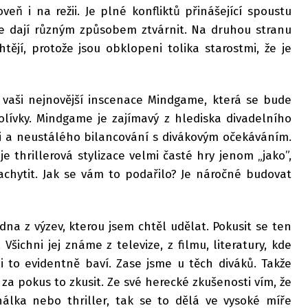
veň i na režii. Je plné konfliktů přinášející spoustu
 se dají různým způsobem ztvárnit. Na druhou stranu
ějí, protože jsou obklopeni tolika starostmi, že je
 vaši nejnovější inscenace Mindgame, která se bude
Polívky. Mindgame je zajímavý z hlediska divadelního
i a neustálého bilancování s divákovým očekáváním.
 thrillerová stylizace velmi časté hry jenom „jako”,
chytit. Jak se vám to podařilo? Je náročné budovat
na z výzev, kterou jsem chtěl udělat. Pokusit se ten
 Všichni jej známe z televize, z filmu, literatury, kde
di to evidentně baví. Zase jsme u těch diváků. Takže
o za pokus to zkusit. Ze své herecké zkušenosti vím, že
nálka nebo thriller, tak se to dělá ve vysoké míře