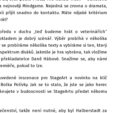
a nejnověji Mindgame. Nejedná se zrovna o dramata,
hli přijít snadno do kontaktu. Máte nějaké kritérium
rát?
předu v duchu „teď budeme hrát o veterinářích“
okladem je dobrý scénář. Výběr probíhá v několika
se probíráme několika texty a vybíráme si ten, který
 spektrum diváků. Jakmile je hra vybrána, tak vložíme
í překladatelce Daně Hábové. Snažíme se, aby námi
remiéře, pokud to lze.
i uvedené inscenace pro StageArt a novinku na klíč
olka Polívky. Jak se to stalo, že jste se jako herec
Plánujete v budoucnosti ve StageArtu předat někomu
ečenství, takže není nutné, aby byl Halberstadt za