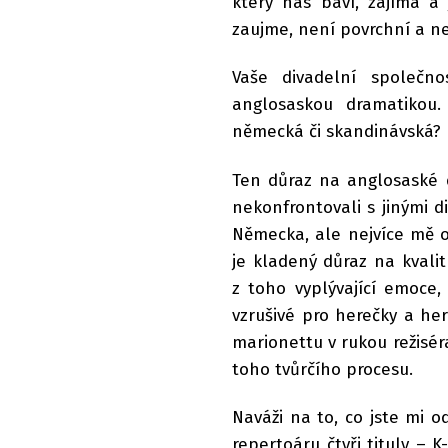
který nás baví, zajímá a
zaujme, není povrchní a ne
Vaše divadelní společno
anglosaskou dramatikou.
německá či skandinávská?
Ten důraz na anglosaské 
nekonfrontovali s jinými 
Německa, ale nejvíce mě o
je kladený důraz na kvali
z toho vyplývající emoce,
vzrušivé pro herečky a her
marionettu v rukou režisér
toho tvůrčího procesu.
Naváži na to, co jste mi 
repertoáru čtyři tituly –