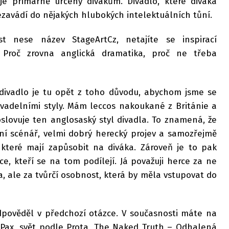
 je primárně určený divákům. Divadlo, které diváka
zavádí do nějakých hlubokých intelektuálních tůní.
st nese název StageArtCz, netajíte se inspirací
 Proč zrovna anglická dramatika, proč ne třeba
divadlo je tu opět z toho důvodu, abychom jsme se
divadelními styly. Mám leccos nakoukané z Británie a
slovuje ten anglosaský styl divadla. To znamená, že
tní scénář, velmi dobrý herecký projev a samozřejmě
 které mají zapůsobit na diváka. Zároveň je to pak
ce, kteří se na tom podílejí. Já považuji herce za ne
a, ale za tvůrčí osobnost, která by měla vstupovat do
odpověděl v předchozí otázce. V současnosti máte na
 K-Pax, svět podle Prota, The Naked Truth – Odhalená