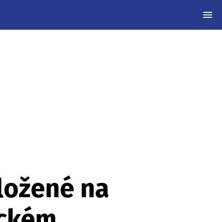
MEN
ložené na
eckém