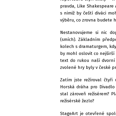
pravda, Like Shakespeare 
s nimiž by čeští diváci mo
výběru, co zrovna budete h
Nestanovujeme si nic do
(smích). Základním předp
kolech s dramaturgem, kdy 
by mohl oslovit co nejširší
text do rukou naší dvorn
zvolené hry byly v české p
Zatím jste režíroval čtyř
Horská dráha pro Divadlo B
stal zároveň režisérem? 
režisérské žezlo?
StageArt je otevřené spol