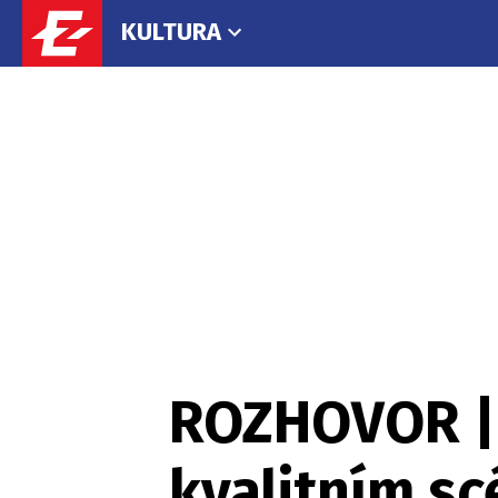
KULTURA
ROZHOVOR | 
kvalitním s