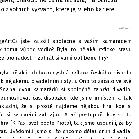
o životních výzvách, které jej v jeho kariéře
ageArtCz jste založil společně s vaším kamarádem
k tomu vůbec vedlo? Byla to nějaká reflexe stavu
e pro radost – zahrát si vámi oblíbené hry?
 byla nějaká hlubokomyslná reflexe českého divadla
 k nějakému divadelnímu stylu. Ono to začalo ve své
 Snaha dvou kamarádů si společně zahrát divadlo,
eumožňoval čas, dispozice kde jsme umístěni a tak
ákladní, že si prostě najdeme nějakou hru, kde si
e si kamarádi zahrajou. A až postupně, kdy se to
hra (K-Pax, svět podle Prota), tak jsme usoudili, že by
at. Uvědomili jsme si, že chceme dělat druh divadla,