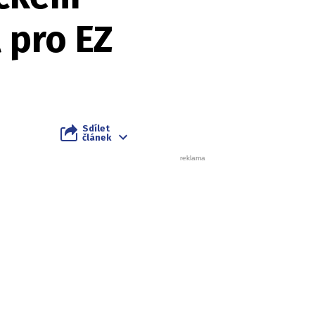
 pro EZ
Sdílet
článek