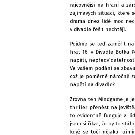
rajcovnější na hraní a záro
zajímavých situací, které
drama dnes lidé moc necht
v divadle řešit nechtějí.
Pojďme se teď zaměřit na
hrát 16. v Divadle Bolka 
napětí, nepředvídatelnost
Ve vašem podání se zbavuje
což je poměrně náročné za
napětí na divadle?
Zrovna ten Mindgame je jed
thriller přenést na jeviště.
to evidentně funguje a li
jsem si říkal, že by to stál
když se točí nějaká krimi