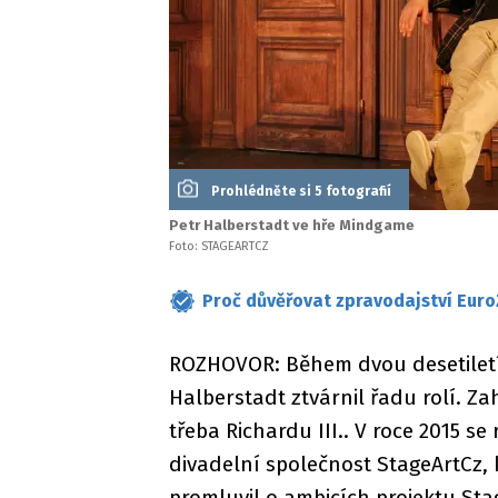
Prohlédněte si 5 fotografií
Petr Halberstadt ve hře Mindgame
Foto: STAGEARTCZ
Proč důvěřovat zpravodajství Euro
ROZHOVOR: Během dvou desetiletí
Halberstadt ztvárnil řadu rolí. Zah
třeba Richardu III.. V roce 2015 
divadelní společnost StageArtCz, kd
promluvil o ambicích projektu Sta