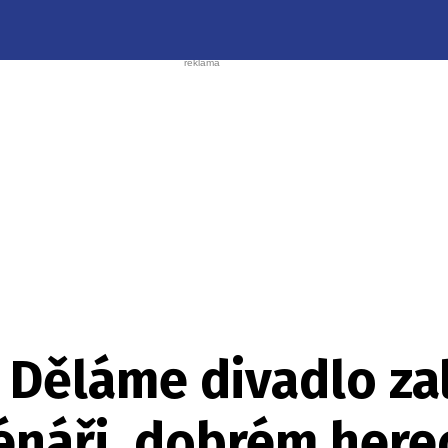
Děláme divadlo za
cénáři, dobrém her