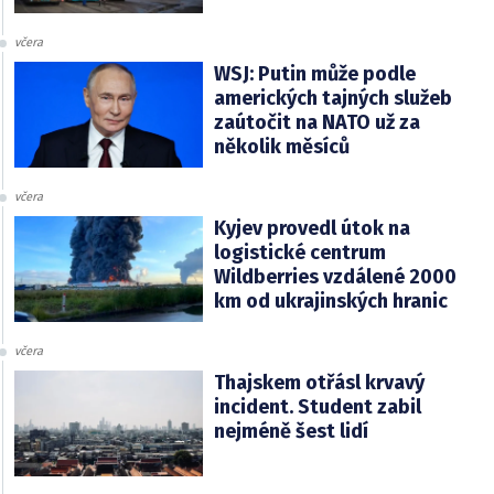
včera
WSJ: Putin může podle
amerických tajných služeb
zaútočit na NATO už za
několik měsíců
včera
Kyjev provedl útok na
logistické centrum
Wildberries vzdálené 2000
km od ukrajinských hranic
včera
Thajskem otřásl krvavý
incident. Student zabil
nejméně šest lidí