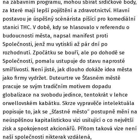
na zábavním programu, mohou sbírat srdíčkové body,
za které mají lepší pojištění a zdravotnictví. Hlavní
postavou je úspěšný scénárista píšící pro komediální
stanici THC. V době, kdy se hlasovalo v referendu o
budoucnosti města, napsal manifest proti
Společnosti, jenž mu vytiskli až pár dní po
rozhodnutí. Zpočátku se bouří, ale po dohodě se
Společností, pomalu ustupuje do stavu naprosté
smířlivosti. Není jisté, jak dlouho dokáže idea města
jako firmy vydržet. Duteurtre ve Šťasném městě
pracuje se svým tradičním motivem dopadu
globalizace na svobodu jedince, tentokrát v lehce
orwellovském kabátku. Skrze vypravěče intelektuála
popisuje to, jak se „šťastné město“ postupně mění na
neúspěšnou kapitalistickou vizi usilující o co největší
zisk a spokojenost akcionářů. Přitom taková vize není
naší společnosti nikterak vzdálená,