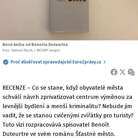
Nová kniha od Benoita Duteurtra
Foto: Samuel Pacek / INCORP images
Proč důvěřovat zpravodajství EuroZprávy.cz
FACEBOOK
X
ZPR
RECENZE – Co se stane, když obyvatelé města
schválí návrh zprivatizovat centrum výměnou za
levnější bydlení a menší kriminalitu? Nebude jim
vadit, že se stanou cvičenými zvířátky pro turisty?
Tuto vizi rozpracovává spisovatel Benoît
Duteurtre ve svém románu Šťastné město.