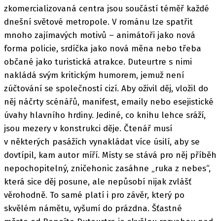
zkomercializovaná centra jsou součástí téměř každé
dnešní světové metropole. V románu lze spatřit
mnoho zajímavých motivů – animátoři jako nová
forma policie, srdíčka jako nová měna nebo třeba
občané jako turistická atrakce. Duteurtre s nimi
nakládá svým kritickým humorem, jemuž není
zúčtování se společností cizí. Aby oživil děj, vložil do
něj náčrty scénářů, manifest, emaily nebo esejistické
úvahy hlavního hrdiny. Jediné, co knihu lehce sráží,
jsou mezery v konstrukci děje. Čtenář musí
v některých pasážích vynakládat více úsilí, aby se
dovtípil, kam autor míří. Místy se stává pro něj příběh
nepochopitelný, zničehonic zasáhne „ruka z nebes“,
která sice děj posune, ale nepůsobí nijak zvlášť
věrohodně. To samé platí i pro závěr, který po
skvělém námětu, vyšumí do prázdna. Šťastné