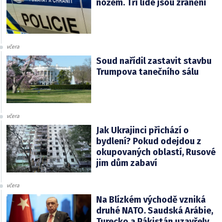
nožem. Tři lidé jsou zranění
včera
Soud nařídil zastavit stavbu
Trumpova tanečního sálu
včera
Jak Ukrajinci přichází o
bydlení? Pokud odejdou z
okupovaných oblastí, Rusové
jim dům zabaví
včera
Na Blízkém východě vzniká
druhé NATO. Saudská Arábie,
Turecko a Pákistán uzavřely