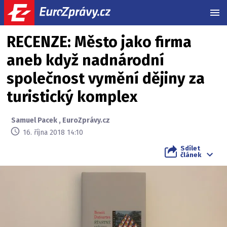
MEN
RECENZE: Město jako firma
aneb když nadnárodní
společnost vymění dějiny za
turistický komplex
Samuel Pacek
,
EuroZprávy.cz
16. října 2018 14:10
Sdílet
článek