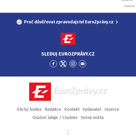
Proč důvěřovat zpravodajství EuroZprávy.cz
SLEDUJ EUROZPRÁVY.CZ
Přejít
Přejít
Přejít
Přejít
na
na
na
na
Facebook
Twitter
Instagram
YouTube
EuroZprávy.cz
Etický kodex
Redakce
Kontakt
Vydavatel
Inzerce
Osobní údaje / Cookies
Volná místa
Přejít