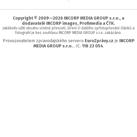
na
začátek
stránky
Copyright © 2009—2026 INCORP MEDIA GROUP s.r.o., a
dodavatelé INCORP images, Profimedia a ČTK.
Jakékoliv užití obsahu včetně převzetí, šíření či dalšího zpřístupňování článků a
fotografií je bez souhlasu INCORP MEDIA GROUP s.r.o. zakázáno.
Provozovatelem zpravodajského serveru
EuroZprávy.cz
je
INCORP
MEDIA GROUP s.r.o.
, IC:
118 23 054
.