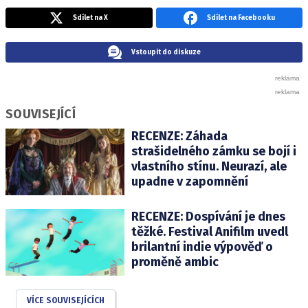
Sdílet na X
Sdílet na Facebooku
Vstoupit do diskuze
SOUVISEJÍCÍ
RECENZE: Záhada
strašidelného zámku se bojí i
vlastního stínu. Neurazí, ale
upadne v zapomnění
RECENZE: Dospívání je dnes
těžké. Festival Anifilm uvedl
brilantní indie výpověď o
proměně ambic
VÍCE SOUVISEJÍCÍCH