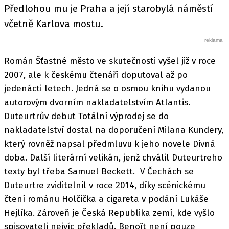
Předlohou mu je Praha a její starobylá náměstí
včetně Karlova mostu.
Román Šťastné město ve skutečnosti vyšel již v roce
2007, ale k českému čtenáři doputoval až po
jedenácti letech. Jedná se o osmou knihu vydanou
autorovým dvorním nakladatelstvím Atlantis.
Duteurtrův debut Totální výprodej se do
nakladatelství dostal na doporučení Milana Kundery,
který rovněž napsal předmluvu k jeho novele Divná
doba. Další literární velikán, jenž chválil Duteurtreho
texty byl třeba Samuel Beckett. V Čechách se
Duteurtre zviditelnil v roce 2014, díky scénickému
čtení románu Holčička a cigareta v podání Lukáše
Hejlíka. Zároveň je Česká Republika zemí, kde vyšlo
spisovateli nejvíc překladů. Benoît není pouze