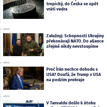
tropický, do Česka se opět
vrátí vedra
včera
Zalužnyj: Schopnosti Ukrajiny
překonávají NATO. Do aliance
zřejmě nikdy nevstoupíme
včera
Proč Írán nechce dohodu s
USA? Doufá, že Trump v USA
na podzim prohraje
včera
V Tanvaldu došlo k útoku