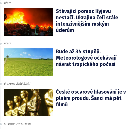
včera
Stávající pomoc Kyjevu
nestačí. Ukrajina čelí stále
intenzivnějším ruským
úderům
včera
Bude až 34 stupňů.
Meteorologové očekávají
návrat tropického počasí
6. srpna 2026 22:01
České oscarové hlasování je v
plném proudu. Šanci má pět
filmů
6. srpna 2026 20:10