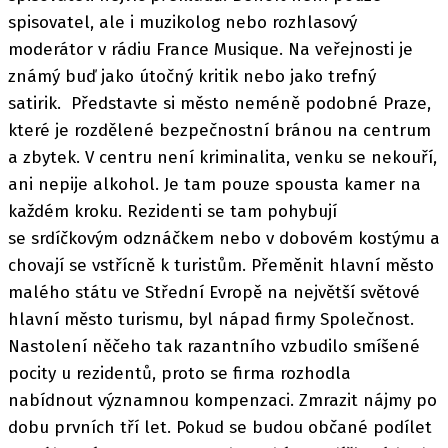
spisovatel, ale i muzikolog nebo rozhlasový
moderátor v rádiu France Musique. Na veřejnosti je
známý buď jako útočný kritik nebo jako trefný
satirik. Představte si město neméně podobné Praze,
které je rozdělené bezpečnostní bránou na centrum
a zbytek. V centru není kriminalita, venku se nekouří,
ani nepije alkohol. Je tam pouze spousta kamer na
každém kroku. Rezidenti se tam pohybují
se srdíčkovým odznáčkem nebo v dobovém kostýmu a
chovají se vstřícně k turistům. Přeměnit hlavní město
malého státu ve Střední Evropě na největší světové
hlavní město turismu, byl nápad firmy Společnost.
Nastolení něčeho tak razantního vzbudilo smíšené
pocity u rezidentů, proto se firma rozhodla
nabídnout významnou kompenzaci. Zmrazit nájmy po
dobu prvních tří let. Pokud se budou občané podílet