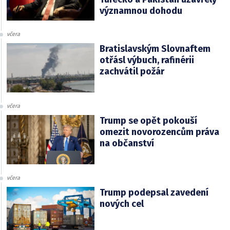
významnou dohodu
včera
Bratislavským Slovnaftem
otřásl výbuch, rafinérii
zachvátil požár
včera
Trump se opět pokouší
omezit novorozencům práva
na občanství
včera
Trump podepsal zavedení
nových cel