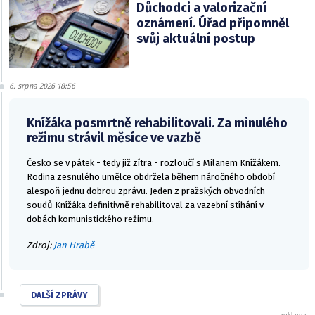
Důchodci a valorizační
oznámení. Úřad připomněl
svůj aktuální postup
6. srpna 2026 18:56
Knížáka posmrtně rehabilitovali. Za minulého
režimu strávil měsíce ve vazbě
Česko se v pátek - tedy již zítra - rozloučí s Milanem Knížákem.
Rodina zesnulého umělce obdržela během náročného období
alespoň jednu dobrou zprávu. Jeden z pražských obvodních
soudů Knížáka definitivně rehabilitoval za vazební stíhání v
dobách komunistického režimu.
Zdroj:
Jan Hrabě
DALŠÍ ZPRÁVY