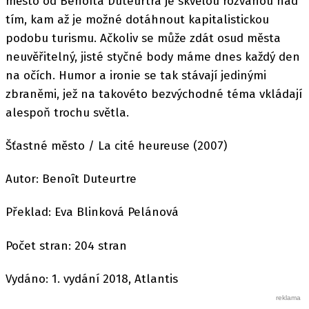
město od Benoîta Duteurtra je skvělou rozvahou nad
tím, kam až je možné dotáhnout kapitalistickou
podobu turismu. Ačkoliv se může zdát osud města
neuvěřitelný, jisté styčné body máme dnes každý den
na očích. Humor a ironie se tak stávají jedinými
zbraněmi, jež na takovéto bezvýchodné téma vkládají
alespoň trochu světla.
Šťastné město / La cité heureuse (2007)
Autor: Benoît Duteurtre
Překlad: Eva Blinková Pelánová
Počet stran: 204 stran
Vydáno: 1. vydání 2018, Atlantis