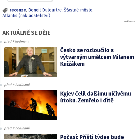
recenze
,
Benoit Duteurtre
,
Šťastné město
,
Atlantis (nakladatelství)
AKTUÁLNĚ SE DĚJE
před 7 hodinami
Česko se rozloučilo s
výtvarným umělcem Milanem
Knížákem
před 8 hodinami
Kyjev čelil dalšímu ničivému
útoku. Zemřelo i dítě
před 9 hodinami
Počasí: Příští týden bude