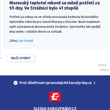
Moravský teplotní rekord se měnil potřetí za
tři dny. Ve Strážnici bylo 41 stupňů
Potřetí za sebou se ve středu posouvala hodnota historického
teplotního rekordu pro území Moravy a Slezska. Nové maximum
opět zaznamenal jihomoravská Strážnice. Vyvrcholila tak nynější
vlna veder, v dalších dnech se ochladí.
Zdroj:
Jan Hrabě
DALŠÍ ZPRÁVY
Proč důvěřovat zpravodajství EuroZprávy.cz
SLEDUJ EUROZPRÁVY.CZ