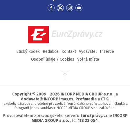
Přejít
Přejít
Přejít
Přejít
na
na
na
na
Facebook
Twitter
Instagram
YouTube
EuroZprávy.cz
Etický kodex
Redakce
Kontakt
Vydavatel
Inzerce
Osobní údaje / Cookies
Volná místa
Přejít
na
začátek
stránky
Copyright © 2009—2026 INCORP MEDIA GROUP s.r.o., a
dodavatelé INCORP images, Profimedia a ČTK.
Jakékoliv užití obsahu včetně převzetí, šíření či dalšího zpřístupňování článků a
fotografií je bez souhlasu INCORP MEDIA GROUP s.r.o. zakázáno.
Provozovatelem zpravodajského serveru
EuroZprávy.cz
je
INCORP
MEDIA GROUP s.r.o.
, IC:
118 23 054
.