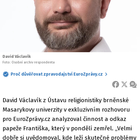
David Václavík
Foto: Osobní archiv respondenta
Proč důvěřovat zpravodajství EuroZprávy.cz
FACEBOOK
X
ZPR
David Václavík z Ústavu religionistiky brněnské
Masarykovy univerzity v exkluzivním rozhovoru
pro EuroZprávy.cz analyzoval činnost a odkaz
papeže Františka, který v pondělí zemřel. „Velmi
dobře si uvědomoval, kde leží skutečné problémy