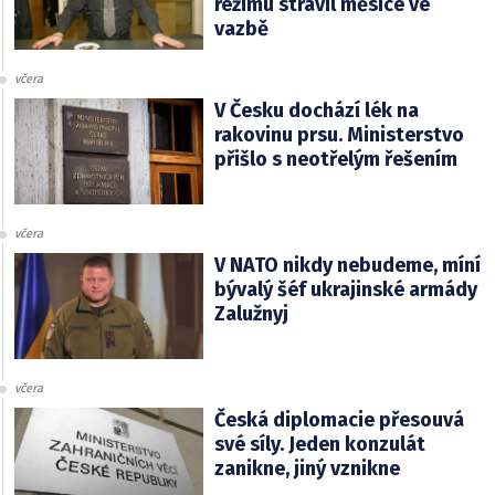
režimu strávil měsíce ve
vazbě
včera
V Česku dochází lék na
rakovinu prsu. Ministerstvo
přišlo s neotřelým řešením
včera
V NATO nikdy nebudeme, míní
bývalý šéf ukrajinské armády
Zalužnyj
včera
Česká diplomacie přesouvá
své síly. Jeden konzulát
zanikne, jiný vznikne