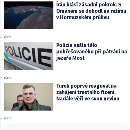
Írán hlásí zásadní pokrok. S
Ománem se dohodl na režimu
v Hormuzském průlivu
včera
Policie našla tělo
pohřešovaného při pátrání na
jezeře Most
včera
Turek poprvé reagoval na
zahájení trestního řízení.
Nadále věří ve svou nevinu
včera