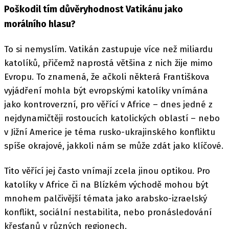
Poškodil tím důvěryhodnost Vatikánu jako
morálního hlasu?
To si nemyslím. Vatikán zastupuje více než miliardu
katolíků, přičemž naprostá většina z nich žije mimo
Evropu. To znamená, že ačkoli některá Františkova
vyjádření mohla být evropskými katolíky vnímána
jako kontroverzní, pro věřící v Africe – dnes jedné z
nejdynamičtěji rostoucích katolických oblastí – nebo
v Jižní Americe je téma rusko-ukrajinského konfliktu
spíše okrajové, jakkoli nám se může zdát jako klíčové.
Tito věřící jej často vnímají zcela jinou optikou. Pro
katolíky v Africe či na Blízkém východě mohou být
mnohem palčivější témata jako arabsko-izraelský
konflikt, sociální nestabilita, nebo pronásledování
křesťanů v různých regionech.