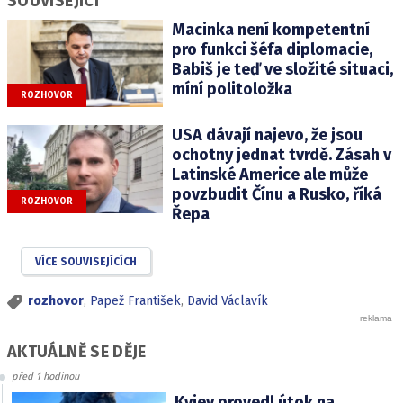
SOUVISEJÍCÍ
Macinka není kompetentní
pro funkci šéfa diplomacie,
Babiš je teď ve složité situaci,
míní politoložka
ROZHOVOR
USA dávají najevo, že jsou
ochotny jednat tvrdě. Zásah v
Latinské Americe ale může
povzbudit Čínu a Rusko, říká
ROZHOVOR
Řepa
VÍCE SOUVISEJÍCÍCH
rozhovor
,
Papež František
,
David Václavík
AKTUÁLNĚ SE DĚJE
před 1 hodinou
Kyjev provedl útok na