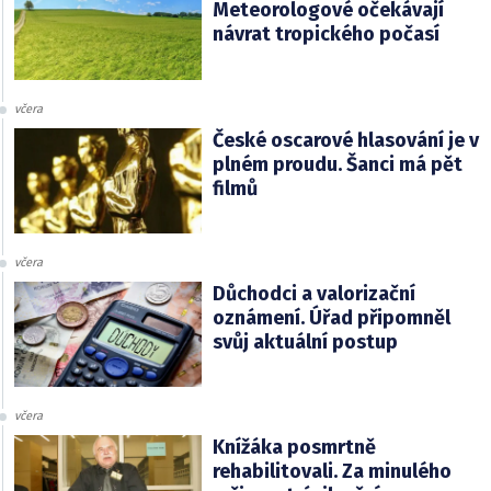
Meteorologové očekávají
návrat tropického počasí
včera
České oscarové hlasování je v
plném proudu. Šanci má pět
filmů
včera
Důchodci a valorizační
oznámení. Úřad připomněl
svůj aktuální postup
včera
Knížáka posmrtně
rehabilitovali. Za minulého