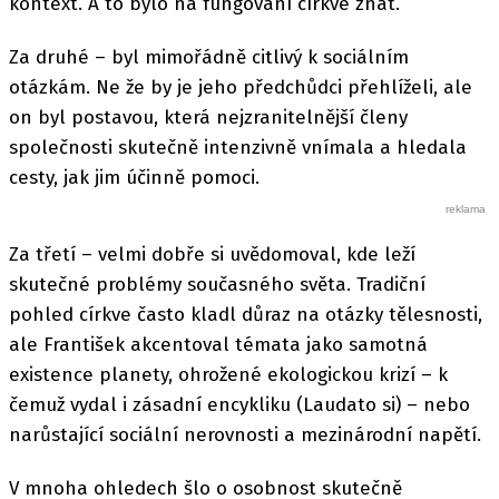
kontext. A to bylo na fungování církve znát.
Za druhé – byl mimořádně citlivý k sociálním
otázkám. Ne že by je jeho předchůdci přehlíželi, ale
on byl postavou, která nejzranitelnější členy
společnosti skutečně intenzivně vnímala a hledala
cesty, jak jim účinně pomoci.
Za třetí – velmi dobře si uvědomoval, kde leží
skutečné problémy současného světa. Tradiční
pohled církve často kladl důraz na otázky tělesnosti,
ale František akcentoval témata jako samotná
existence planety, ohrožené ekologickou krizí – k
čemuž vydal i zásadní encykliku (Laudato si) – nebo
narůstající sociální nerovnosti a mezinárodní napětí.
V mnoha ohledech šlo o osobnost skutečně