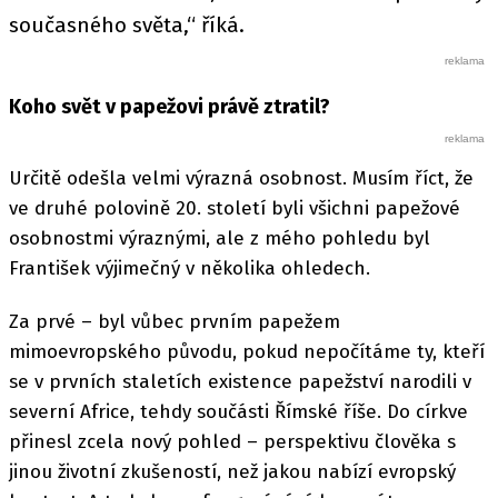
současného světa,“ říká.
Koho svět v papežovi právě ztratil?
Určitě odešla velmi výrazná osobnost. Musím říct, že
ve druhé polovině 20. století byli všichni papežové
osobnostmi výraznými, ale z mého pohledu byl
František výjimečný v několika ohledech.
Za prvé – byl vůbec prvním papežem
mimoevropského původu, pokud nepočítáme ty, kteří
se v prvních staletích existence papežství narodili v
severní Africe, tehdy součásti Římské říše. Do církve
přinesl zcela nový pohled – perspektivu člověka s
jinou životní zkušeností, než jakou nabízí evropský