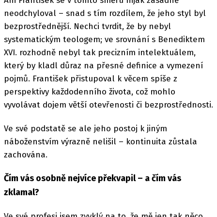
Ani František se v tomto směru nijak zásadně
neodchyloval – snad s tím rozdílem, že jeho styl byl
bezprostřednější. Nechci tvrdit, že by nebyl
systematickým teologem; ve srovnání s Benediktem
XVI. rozhodně nebyl tak precizním intelektuálem,
který by kladl důraz na přesné definice a vymezení
pojmů. František přistupoval k věcem spíše z
perspektivy každodenního života, což mohlo
vyvolávat dojem větší otevřenosti či bezprostřednosti.
Ve své podstatě se ale jeho postoj k jiným
náboženstvím výrazně nelišil – kontinuita zůstala
zachována.
Čím vás osobně nejvíce překvapil – a čím vás
zklamal?
Ve své profesi jsem zvyklý na to, že mě jen tak něco