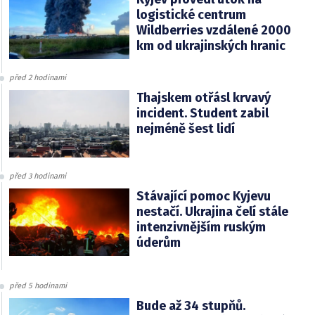
logistické centrum
Wildberries vzdálené 2000
km od ukrajinských hranic
před 2 hodinami
Thajskem otřásl krvavý
incident. Student zabil
nejméně šest lidí
před 3 hodinami
Stávající pomoc Kyjevu
nestačí. Ukrajina čelí stále
intenzivnějším ruským
úderům
před 5 hodinami
Bude až 34 stupňů.