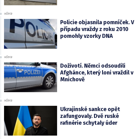
včera
Policie objasnila pomníček. V
případu vraždy z roku 2010
pomohly vzorky DNA
včera
Doživotí. Němci odsoudili
Afghánce, který loni vraždil v
Mnichově
včera
Ukrajinské sankce opět
zafungovaly. Dvě ruské
rafinérie schytaly úder