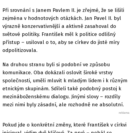
Při srovnání s Janem Pavlem II. je zřejmé, že se lišili
zejména v hodnotových otázkách. Jan Pavel II. byl
výrazně konzervativnější a aktivně zasahoval do
světové politiky. František měl k politice odlišný
přístup – usiloval o to, aby se církev do jisté míry
odpolitizovala.
Na druhou stranu byli si podobní ve způsobu
komunikace. Oba dokázali oslovit široké vrstvy
společnosti, uměli mluvit k mladým lidem i k různým
etnickým skupinám. Sdíleli také podobný postoj k
mezináboženskému dialogu. Jinými slovy – rozdíly
mezi nimi byly zásadní, ale rozhodně ne absolutní.
Pokud jde o konkrétní změny, které František v církvi
inicioval, vidím dvě klíčové. Za prvé – nebál se