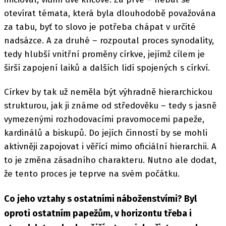
otevírat témata, která byla dlouhodobě považována
za tabu, byť to slovo je potřeba chápat v určité
nadsázce. A za druhé – rozpoutal proces synodality,
tedy hlubší vnitřní proměny církve, jejímž cílem je
širší zapojení laiků a dalších lidí spojených s církví.
Církev by tak už neměla být výhradně hierarchickou
strukturou, jak ji známe od středověku – tedy s jasně
vymezenými rozhodovacími pravomocemi papeže,
kardinálů a biskupů. Do jejích činností by se mohli
aktivněji zapojovat i věřící mimo oficiální hierarchii. A
to je změna zásadního charakteru. Nutno ale dodat,
že tento proces je teprve na svém počátku.
Co jeho vztahy s ostatními náboženstvími? Byl
oproti ostatním papežům, v horizontu třeba i