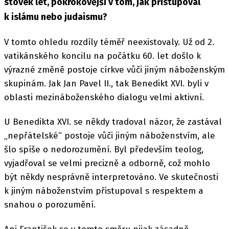
stovek let, pokrokovější v tom, jak přistupoval
k islámu nebo judaismu?
V tomto ohledu rozdíly téměř neexistovaly. Už od 2.
vatikánského koncilu na počátku 60. let došlo k
výrazné změně postoje církve vůči jiným náboženským
skupinám. Jak Jan Pavel II., tak Benedikt XVI. byli v
oblasti mezináboženského dialogu velmi aktivní.
U Benedikta XVI. se někdy tradoval názor, že zastával
„nepřátelské“ postoje vůči jiným náboženstvím, ale
šlo spíše o nedorozumění. Byl především teolog,
vyjadřoval se velmi precizně a odborně, což mohlo
být někdy nesprávně interpretováno. Ve skutečnosti
k jiným náboženstvím přistupoval s respektem a
snahou o porozumění.