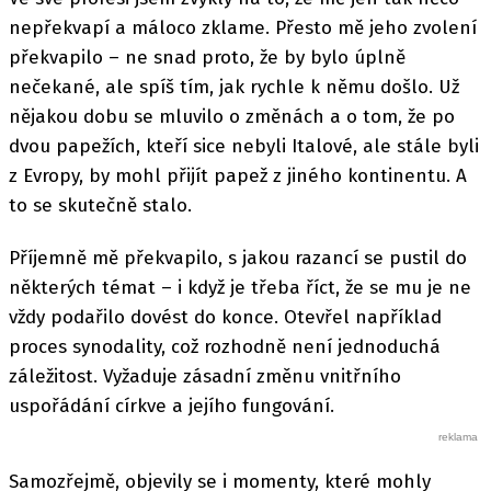
nepřekvapí a máloco zklame. Přesto mě jeho zvolení
překvapilo – ne snad proto, že by bylo úplně
nečekané, ale spíš tím, jak rychle k němu došlo. Už
nějakou dobu se mluvilo o změnách a o tom, že po
dvou papežích, kteří sice nebyli Italové, ale stále byli
z Evropy, by mohl přijít papež z jiného kontinentu. A
to se skutečně stalo.
Příjemně mě překvapilo, s jakou razancí se pustil do
některých témat – i když je třeba říct, že se mu je ne
vždy podařilo dovést do konce. Otevřel například
proces synodality, což rozhodně není jednoduchá
záležitost. Vyžaduje zásadní změnu vnitřního
uspořádání církve a jejího fungování.
Samozřejmě, objevily se i momenty, které mohly