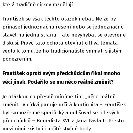
která tradičně církev rozdělují.
František se však těchto otázek nebál. Ne že by
přinášel jednoznačná řešení nebo se jednoznačně
stavěl na jednu stranu – ale nevyhýbal se otevřené
diskusi. Právě tato ochota otevírat citlivá témata
vedla k tomu, že ho tradicionalisté vnímali s jistým
podezřením.
František oproti svým předchůdcům říkal mnoho
věcí jinak. Podařilo se mu něco reálně změnit?
Je otázkou, co přesně míníme tím, „něco reálně
změnit“. V církvi panuje určitá kontinuita – František
byl samozřejmě specifický a odlišoval se od svých
předchůdců – Benedikta XVI. a Jana Pavla II. Přesto
mezi nimi existují i určité styčné body.