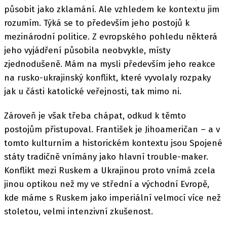
působit jako zklamání. Ale vzhledem ke kontextu jim
rozumím. Týká se to především jeho postojů k
mezinárodní politice. Z evropského pohledu některá
jeho vyjádření působila neobvykle, místy
zjednodušeně. Mám na mysli především jeho reakce
na rusko-ukrajinský konflikt, které vyvolaly rozpaky
jak u části katolické veřejnosti, tak mimo ni.
Zároveň je však třeba chápat, odkud k těmto
postojům přistupoval. František je Jihoameričan – a v
tomto kulturním a historickém kontextu jsou Spojené
státy tradičně vnímány jako hlavní trouble-maker.
Konflikt mezi Ruskem a Ukrajinou proto vnímá zcela
jinou optikou než my ve střední a východní Evropě,
kde máme s Ruskem jako imperiální velmocí více než
stoletou, velmi intenzivní zkušenost.