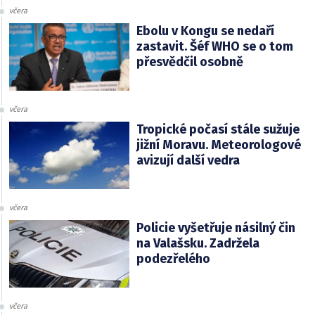
včera
Ebolu v Kongu se nedaří
zastavit. Šéf WHO se o tom
přesvědčil osobně
včera
Tropické počasí stále sužuje
jižní Moravu. Meteorologové
avizují další vedra
včera
Policie vyšetřuje násilný čin
na Valašsku. Zadržela
podezřelého
včera