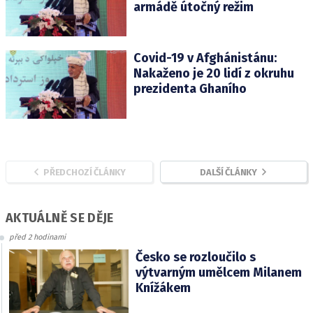
armádě útočný režim
Covid-19 v Afghánistánu:
Nakaženo je 20 lidí z okruhu
prezidenta Ghaního
PŘEDCHOZÍ ČLÁNKY
DALŠÍ ČLÁNKY
AKTUÁLNĚ SE DĚJE
před 2 hodinami
Česko se rozloučilo s
výtvarným umělcem Milanem
Knížákem