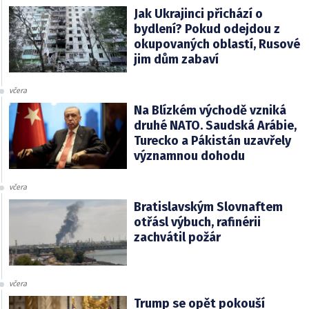
Jak Ukrajinci přichází o
bydlení? Pokud odejdou z
okupovaných oblastí, Rusové
jim dům zabaví
včera
Na Blízkém východě vzniká
druhé NATO. Saudská Arábie,
Turecko a Pákistán uzavřely
významnou dohodu
včera
Bratislavským Slovnaftem
otřásl výbuch, rafinérii
zachvátil požár
včera
Trump se opět pokouší