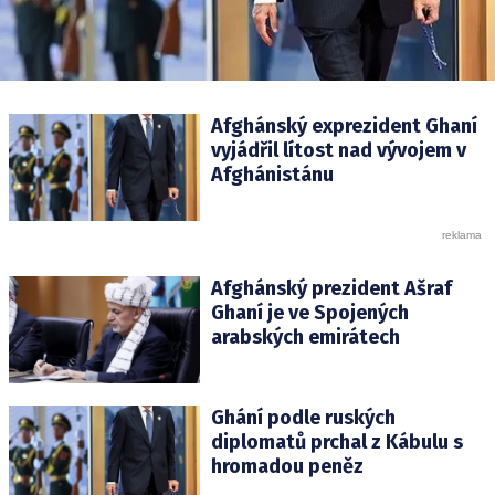
Afghánský exprezident Ghaní
vyjádřil lítost nad vývojem v
Afghánistánu
Afghánský prezident Ašraf
Ghaní je ve Spojených
arabských emirátech
Ghání podle ruských
diplomatů prchal z Kábulu s
hromadou peněz