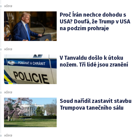
včera
Proč Írán nechce dohodu s
USA? Doufá, že Trump v USA
na podzim prohraje
včera
V Tanvaldu došlo k útoku
nožem. Tři lidé jsou zranění
včera
Soud nařídil zastavit stavbu
Trumpova tanečního sálu
včera