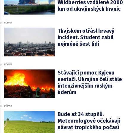
Wildberries vzdálené 2000
km od ukrajinských hranic
včera
Thajskem otřásl krvavý
incident. Student zabil
nejméně šest lidí
včera
Stávající pomoc Kyjevu
nestačí. Ukrajina čelí stále
intenzivnějším ruským
úderům
včera
Bude až 34 stupňů.
Meteorologové očekávají
návrat tropického počasí