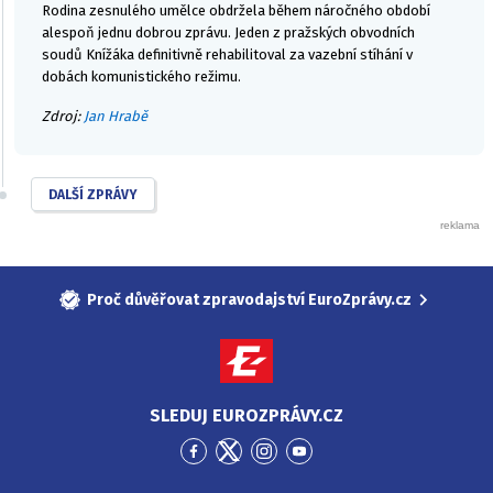
Rodina zesnulého umělce obdržela během náročného období
alespoň jednu dobrou zprávu. Jeden z pražských obvodních
soudů Knížáka definitivně rehabilitoval za vazební stíhání v
dobách komunistického režimu.
Zdroj:
Jan Hrabě
DALŠÍ ZPRÁVY
Proč důvěřovat zpravodajství EuroZprávy.cz
SLEDUJ EUROZPRÁVY.CZ
Přejít
Přejít
Přejít
Přejít
na
na
na
na