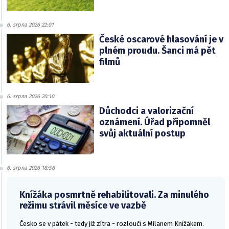
6. srpna 2026 22:01
České oscarové hlasování je v
plném proudu. Šanci má pět
filmů
6. srpna 2026 20:10
Důchodci a valorizační
oznámení. Úřad připomněl
svůj aktuální postup
6. srpna 2026 18:56
Knížáka posmrtně rehabilitovali. Za minulého
režimu strávil měsíce ve vazbě
Česko se v pátek - tedy již zítra - rozloučí s Milanem Knížákem.