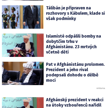
Tálibán je připraven na
rozhovory s Kábulem, klade si
však podmínky
Islamisté odpálili bomby na
dobytčím trhu v
Afghánistánu. 23 mrtvých
včetně dětí
Pat v Afghánistánu prolomen.
Prezident a jeho rival
podepsali dohodu o dělbě
moci
Afghánský prezident v reakci
na útoky vzbouřenců nařídil