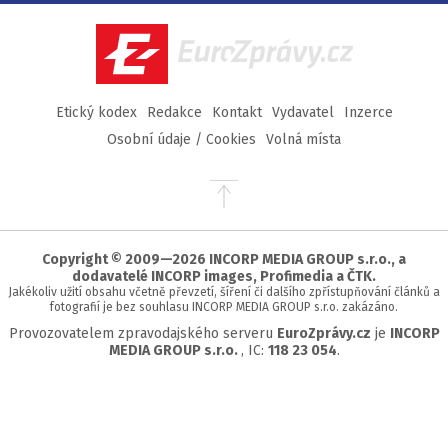
Facebook
Twitter
Instagram
YouTube
EuroZprávy.cz
Etický kodex
Redakce
Kontakt
Vydavatel
Inzerce
Osobní údaje / Cookies
Volná místa
Přejít
na
začátek
stránky
Copyright © 2009—2026 INCORP MEDIA GROUP s.r.o., a
dodavatelé INCORP images, Profimedia a ČTK.
Jakékoliv užití obsahu včetně převzetí, šíření či dalšího zpřístupňování článků a
fotografií je bez souhlasu INCORP MEDIA GROUP s.r.o. zakázáno.
Provozovatelem zpravodajského serveru
EuroZprávy.cz
je
INCORP
MEDIA GROUP s.r.o.
, IC:
118 23 054
.