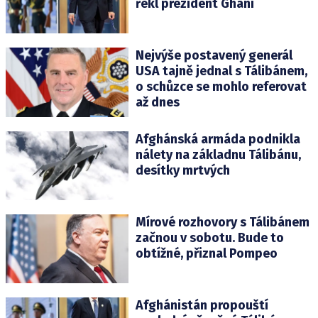
řekl prezident Ghaní
Nejvýše postavený generál
USA tajně jednal s Tálibánem,
o schůzce se mohlo referovat
až dnes
Afghánská armáda podnikla
nálety na základnu Tálibánu,
desítky mrtvých
Mírové rozhovory s Tálibánem
začnou v sobotu. Bude to
obtížné, přiznal Pompeo
Afghánistán propouští