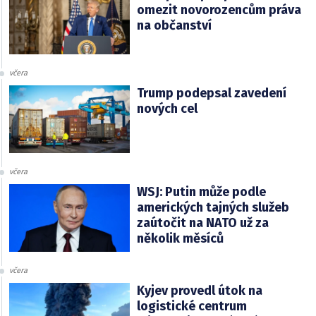
omezit novorozencům práva
na občanství
včera
Trump podepsal zavedení
nových cel
včera
WSJ: Putin může podle
amerických tajných služeb
zaútočit na NATO už za
několik měsíců
včera
Kyjev provedl útok na
logistické centrum