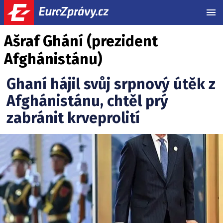
MEN
Ašraf Ghání (prezident
Afghánistánu)
Ghaní hájil svůj srpnový útěk z
Afghánistánu, chtěl prý
zabránit krveprolití