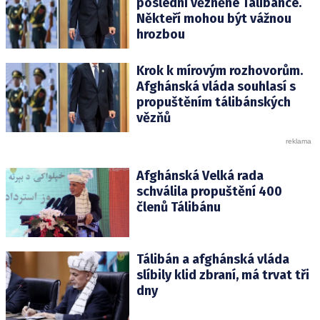
poslední vězněné Tálibánce.
Někteří mohou být vážnou
hrozbou
Krok k mírovým rozhovorům.
Afghánská vláda souhlasí s
propuštěním tálibánských
vězňů
Afghánská Velká rada
schválila propuštění 400
členů Tálibánu
Tálibán a afghánská vláda
slíbily klid zbraní, má trvat tři
dny