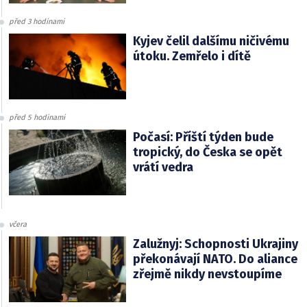
před 3 hodinami
Kyjev čelil dalšímu ničivému
útoku. Zemřelo i dítě
před 5 hodinami
Počasí: Příští týden bude
tropický, do Česka se opět
vrátí vedra
včera
Zalužnyj: Schopnosti Ukrajiny
překonávají NATO. Do aliance
zřejmě nikdy nevstoupíme