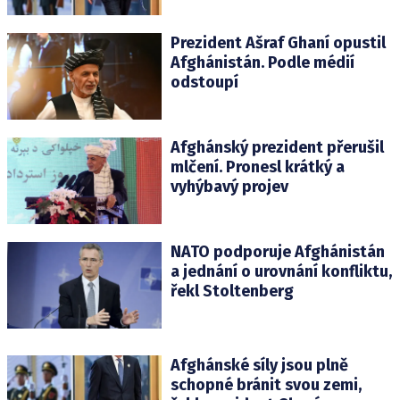
Prezident Ašraf Ghaní opustil
Afghánistán. Podle médií
odstoupí
Afghánský prezident přerušil
mlčení. Pronesl krátký a
vyhýbavý projev
NATO podporuje Afghánistán
a jednání o urovnání konfliktu,
řekl Stoltenberg
Afghánské síly jsou plně
schopné bránit svou zemi,