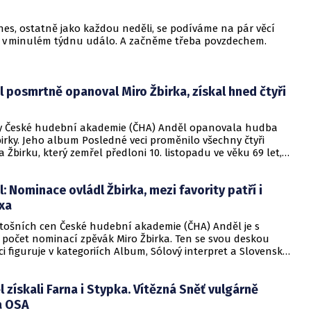
 dnes, ostatně jako každou neděli, se podíváme na pár věcí
se v minulém týdnu událo. A začněme třeba povzdechem.
 posmrtně opanoval Miro Žbirka, získal hned čtyři
y České hudební akademie (ČHA) Anděl opanovala hudba
irky. Jeho album Posledné veci proměnilo všechny čtyři
 Žbirku, který zemřel předloni 10. listopadu ve věku 69 let,
končil jeho syn David. Posmrtně vydané album a singl Nejsi
i ocenili v kategoriích Album, Sólový interpret, Skladba a
: Nominace ovládl Žbirka, mezi favority patří i
album.
xa
etošních cen České hudební akademie (ČHA) Anděl je s
počet nominací zpěvák Miro Žbirka. Ten se svou deskou
i figuruje v kategoriích Album, Sólový interpret a Slovenské
 Nejsi sám, v níž zpívá i jeho syn David Žbirka, který album
 se může stát Skladbou roku.
 získali Farna i Stypka. Vítězná Sněť vulgárně
a OSA