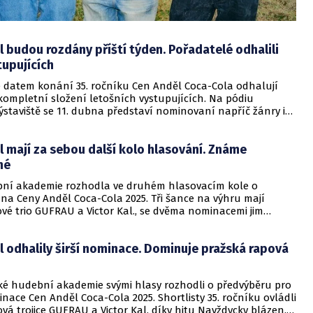
 budou rozdány příští týden. Pořadatelé odhalili
upujících
se datem konání 35. ročníku Cen Anděl Coca-Cola odhalují
kompletní složení letošních vystupujících. Na pódiu
staviště se 11. dubna představí nominovaní napříč žánry i
tegoriemi – od Michala Prokopa a Framus Five, přes Lenny s
tetem, po Annet X nebo trio GUFRAU s Victorem Kalem a
 mají za sebou další kolo hlasování. Známe
čerem v hlavním vysílacím čase na ČT1 provedou Libor
tin „Mikýř” Mikyska.
né
ní akademie rozhodla ve druhém hlasovacím kole o
na Ceny Anděl Coca-Cola 2025. Tři šance na výhru mají
vé trio GUFRAU a Victor Kal., se dvěma nominacemi jim
ichal Prokop a Framus Five, Ben Cristovao, Mňága a Žďorp,
u Farnou, James Cole s Ideou nebo Dorota Barová.
 odhalily širší nominace. Dominuje pražská rapová
 předáváním 11. dubna provedou Libor Bouček a Martin
ska.
ké hudební akademie svými hlasy rozhodli o předvýběru pro
nace Cen Anděl Coca-Cola 2025. Shortlisty 35. ročníku ovládli
vá trojice GUFRAU a Victor Kal. díky hitu Navždycky blázen.