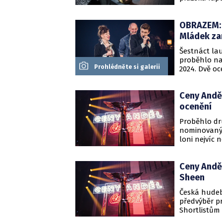
Hned třikrát
Idea nebo A
OBRAZEM: 
Mládek zam
Šestnáct la
proběhlo na
Prohlédněte si galerii
2024. Dvě oc
svou andělsk
Tichá nebo P
Ceny Anděl
ocenění
Proběhlo dr
nominovanýc
loni nejvíc 
po dvou Andě
Monkey Busi
Ceny Anděl
vzešlých ze
slavnostníh
Sheen
Česká hudebn
předvýběr p
Shortlistům
Impostor sy