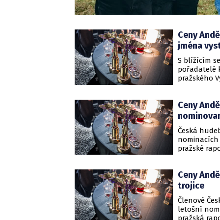
Ceny Anděl
jména vyst
S blížícím 
pořadatelé 
pražského Vý
věkovými ka
Unique Quar
Ceny Anděl
Rohonym. Ve
Bouček a Mar
nominova
Česká hudeb
nominacích 
pražské rapo
sekundují M
Calin s Ewo
Ceny Anděl
Slavnostním
„Mikýř” Miky
trojice
Členové Čes
letošní nomi
pražská rapo