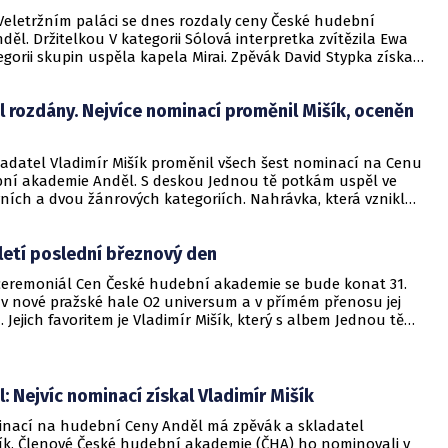
Veletržním paláci se dnes rozdaly ceny České hudební
ěl. Držitelkou V kategorii Sólová interpretka zvítězila Ewa
egorii skupin uspěla kapela Mirai. Zpěvák David Stypka získal
ěla v kategorii Sólový interpret. Slavnostnímu večeru se
 kontroverzní incident, při němž se skupina Sněť ostře
 rozdány. Nejvíce nominací proměnil Mišík, oceněn
oti Ochrannému svazu autorskému.
ladatel Vladimír Mišík proměnil všech šest nominací na Cenu
ní akademie Anděl. S deskou Jednou tě potkám uspěl ve
ních a dvou žánrových kategoriích. Nahrávka, která vznikla
etra Ostrouchova, mu přinesla vítězství v prestižních
Album i Sólový interpret.
letí poslední březnový den
ceremoniál Cen České hudební akademie se bude konat 31.
 v nové pražské hale O2 universum a v přímém přenosu jej
 Jejich favoritem je Vladimír Mišík, který s albem Jednou tě
al šest nominací. Večerem diváky provede Ewa Farna.
: Nejvíc nominací získal Vladimír Mišík
inací na hudební Ceny Anděl má zpěvák a skladatel
šík. Členové České hudební akademie (ČHA) ho nominovali v