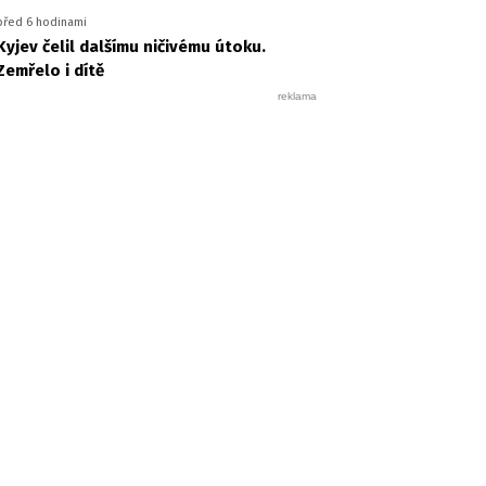
před 6 hodinami
Kyjev čelil dalšímu ničivému útoku.
Zemřelo i dítě