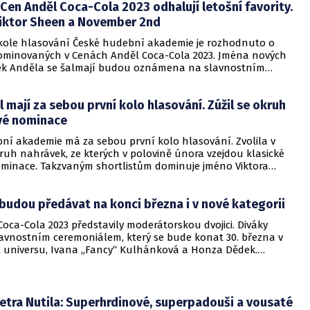
en Anděl Coca-Cola 2023 odhalují letošní favority.
Viktor Sheen a November 2nd
ole hlasování České hudební akademie je rozhodnuto o
ominovaných v Cenách Anděl Coca-Cola 2023. Jména nových
šek Anděla se šalmají budou oznámena na slavnostním
 30. března v pražském O2 universu a v přímém přenosu
ze a na YouTube. Večerem, na který je v prodeji i omezený
 mají za sebou první kolo hlasování. Zúžil se okruh
enek pro veřejnost, provedou Honza Dědek a Ivana „Fancy“
.
vé nominace
ní akademie má za sebou první kolo hlasování. Zvolila v
ruh nahrávek, ze kterých v polovině února vzejdou klasické
minace. Takzvaným shortlistům dominuje jméno Viktora
evuje se čtyřikrát díky společnému projektu Roadtrip, který
linem, a dvakrát za sólovku Planeta opic.
budou předávat na konci března i v nové kategorii
oca-Cola 2023 představily moderátorskou dvojici. Diváky
avnostním ceremoniálem, který se bude konat 30. března v
 universu, Ivana „Fancy“ Kulhánková a Honza Dědek.
ké hudební akademie začali hlasovat v prvním kole i v
ii Společný projekt.
etra Nutila: Superhrdinové, superpadouši a vousaté