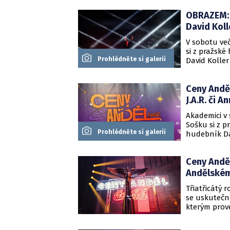
vyhlášeni v 
OBRAZEM: C
David Koll
V sobotu več
si z pražské
Prohlédněte si galerii
David Koller
Korn.
Ceny Anděl
J.A.R. či A
Akademici v 
Sošku si z p
Prohlédněte si galerii
hudebník Dav
zpěvák Jiří 
Ceny Anděl
Andělském
Třiatřicátý
se uskuteční
kterým prov
hudební čís
21:20 ČT1 a