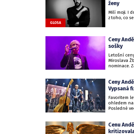
ženy
Milí moji. I
z toho, co 
GLOSA
Ceny Anděl
sošky
Letošní cen
Miroslava Žb
nominace. Za
nahrávku do
sám akademic
Ceny Anděl
Slovenské 
Vypsaná fi
Favoritem l
ohledem na 
Posledné vec
album. Píseň
produkoval,
Cenu Anděl
kritizoval