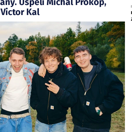
ány. Uspěli Michal Prokop,
Victor Kal