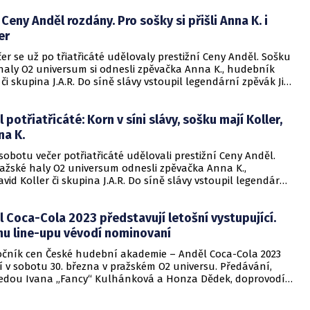
rámci slavnostního večera 5. dubna.
eny Anděl rozdány. Pro sošky si přišli Anna K. i
er
er se už po třiatřicáté udělovaly prestižní Ceny Anděl. Sošku
 haly O2 universum si odnesli zpěvačka Anna K., hudebník
 či skupina J.A.R. Do síně slávy vstoupil legendární zpěvák Jiří
 potřiatřicáté: Korn v síni slávy, sošku mají Koller,
nna K.
sobotu večer potřiatřicáté udělovali prestižní Ceny Anděl.
ražské haly O2 universum odnesli zpěvačka Anna K.,
id Koller či skupina J.A.R. Do síně slávy vstoupil legendární
Korn.
 Coca-Cola 2023 představují letošní vystupující.
u line-upu vévodí nominovaní
 ročník cen České hudební akademie – Anděl Coca-Cola 2023
 v sobotu 30. března v pražském O2 universu. Předávání,
edou Ivana „Fancy“ Kulhánková a Honza Dědek, doprovodí
la napříč letošními nominacemi. Přímý přenos odvysílá od
 YouTube kanál Cen Anděl.