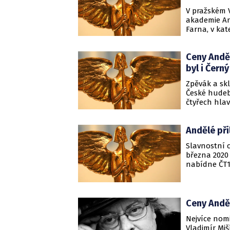
V pražském 
akademie And
Farna, v kat
posmrtně And
nevyhnul ani
Ceny Anděl
vymezila pr
byl i Černý
Zpěvák a sk
České hudeb
čtyřech hlav
v produkci P
kategoriích 
Andělé při
Slavnostní 
března 2020
nabídne ČT1.
potkám získ
Ceny Anděl
Nejvíce nom
Vladimír Mi