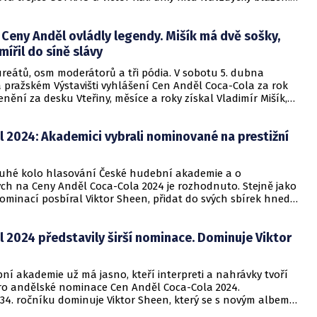
 se v přednominacích objevují Ben Cristovao, James Cole a
nna Vaverková.
Ceny Anděl ovládly legendy. Mišík má dvě sošky,
ířil do síně slávy
ureátů, osm moderátorů a tři pódia. V sobotu 5. dubna
 pražském Výstavišti vyhlášení Cen Anděl Coca-Cola za rok
enění za desku Vteřiny, měsíce a roky získal Vladimír Mišík,
ou sbírku rozšířili také Monkey Business, Kateřina Marie
am Rabbit. Do Síně slávy vstoupil Ivan Mládek.
 2024: Akademici vybrali nominované na prestižní
uhé kolo hlasování České hudební akademie a o
h na Ceny Anděl Coca-Cola 2024 je rozhodnuto. Stejně jako
nominací posbíral Viktor Sheen, přidat do svých sbírek hned
lech mají šanci Kateřina Marie Tichá, Vladimír Mišík,
ness, Bert & Friends nebo Smack a P Money. Jména vítězů,
 2024 představily širší nominace. Dominuje Viktor
 závěrečného hlasovacího kola, budou vyhlášena v rámci
o předávání Andělů v sobotu 5. dubna.
í akademie už má jasno, kteří interpreti a nahrávky tvoří
ro andělské nominace Cen Anděl Coca-Cola 2024.
 34. ročníku dominuje Viktor Sheen, který se s novým albem
ndrom objevuje rovnou v pěti kategoriích. Vítězové budou