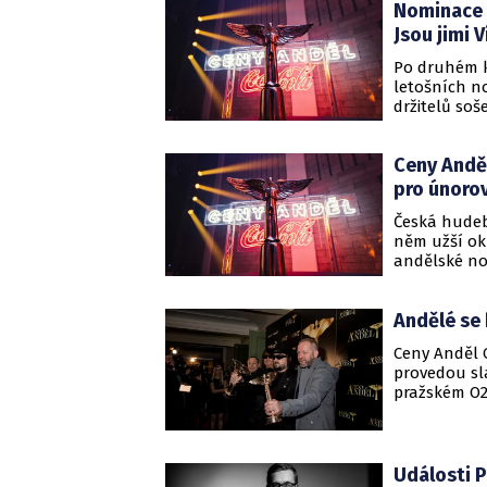
Nominace C
Jsou jimi 
Po druhém k
letošních n
držitelů so
ceremoniálu
České televi
Ceny Anděl
počet vstup
Kulhánková
pro únoro
Česká hudeb
něm užší ok
andělské no
Sheena – obj
natočil s Ca
Andělé se 
Ceny Anděl C
provedou sl
pražském O2
Členové Čes
nové kategor
Události P