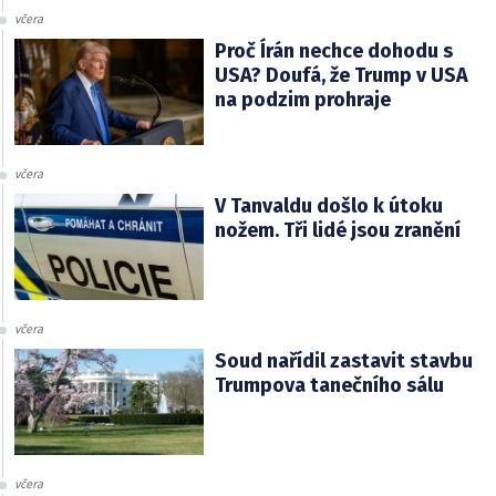
včera
Proč Írán nechce dohodu s
USA? Doufá, že Trump v USA
na podzim prohraje
včera
V Tanvaldu došlo k útoku
nožem. Tři lidé jsou zranění
včera
Soud nařídil zastavit stavbu
Trumpova tanečního sálu
včera