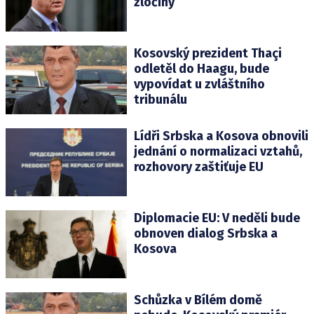
zločiny
Kosovský prezident Thaçi
odletěl do Haagu, bude
vypovídat u zvláštního
tribunálu
Lídři Srbska a Kosova obnovili
jednání o normalizaci vztahů,
rozhovory zaštiťuje EU
Diplomacie EU: V neděli bude
obnoven dialog Srbska a
Kosova
Schůzka v Bílém domě