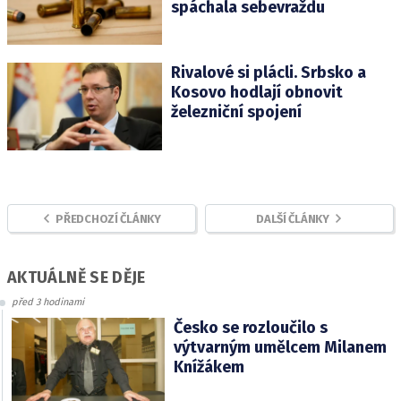
spáchala sebevraždu
Rivalové si plácli. Srbsko a
Kosovo hodlají obnovit
železniční spojení
PŘEDCHOZÍ ČLÁNKY
DALŠÍ ČLÁNKY
AKTUÁLNĚ SE DĚJE
před 3 hodinami
Česko se rozloučilo s
výtvarným umělcem Milanem
Knížákem