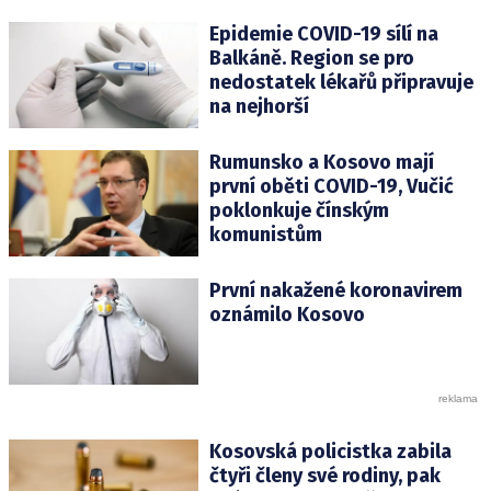
Epidemie COVID-19 sílí na
Balkáně. Region se pro
nedostatek lékařů připravuje
na nejhorší
Rumunsko a Kosovo mají
první oběti COVID-19, Vučić
poklonkuje čínským
komunistům
První nakažené koronavirem
oznámilo Kosovo
Kosovská policistka zabila
čtyři členy své rodiny, pak