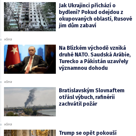
Jak Ukrajinci přichází o
bydlení? Pokud odejdou z
okupovaných oblastí, Rusové
jim dům zabaví
včera
Na Blízkém východě vzniká
druhé NATO. Saudská Arábie,
Turecko a Pákistán uzavřely
významnou dohodu
včera
Bratislavským Slovnaftem
otřásl výbuch, rafinérii
zachvátil požár
včera
Trump se opět pokouší