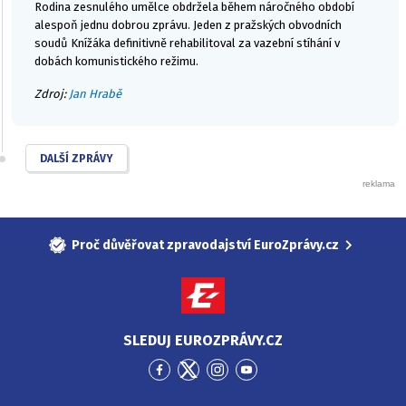
Rodina zesnulého umělce obdržela během náročného období
alespoň jednu dobrou zprávu. Jeden z pražských obvodních
soudů Knížáka definitivně rehabilitoval za vazební stíhání v
dobách komunistického režimu.
Zdroj:
Jan Hrabě
DALŠÍ ZPRÁVY
Proč důvěřovat zpravodajství EuroZprávy.cz
SLEDUJ EUROZPRÁVY.CZ
Přejít
Přejít
Přejít
Přejít
na
na
na
na