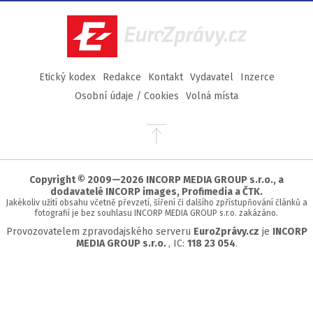
Facebook
Twitter
Instagram
YouTube
EuroZprávy.cz
Etický kodex
Redakce
Kontakt
Vydavatel
Inzerce
Osobní údaje / Cookies
Volná místa
Přejít
na
začátek
stránky
Copyright © 2009—2026 INCORP MEDIA GROUP s.r.o., a
dodavatelé INCORP images, Profimedia a ČTK.
Jakékoliv užití obsahu včetně převzetí, šíření či dalšího zpřístupňování článků a
fotografií je bez souhlasu INCORP MEDIA GROUP s.r.o. zakázáno.
Provozovatelem zpravodajského serveru
EuroZprávy.cz
je
INCORP
MEDIA GROUP s.r.o.
, IC:
118 23 054
.