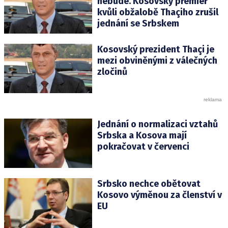
nebude. Kosovský premiér
kvůli obžalobě Thaçiho zrušil
jednání se Srbskem
Kosovský prezident Thaçi je
mezi obviněnými z válečných
zločinů
Jednání o normalizaci vztahů
Srbska a Kosova mají
pokračovat v červenci
Srbsko nechce obětovat
Kosovo výměnou za členství v
EU