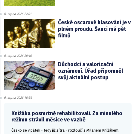
6. srpna 2026 22:01
České oscarové hlasování je v
plném proudu. Šanci má pět
filmů
6. srpna 2026 20:10
Důchodci a valorizační
oznámení. Úřad připomněl
svůj aktuální postup
6. srpna 2026 18:56
Knížáka posmrtně rehabilitovali. Za minulého
režimu strávil měsíce ve vazbě
Česko se v pátek - tedy již zítra - rozloučí s Milanem Knížákem.