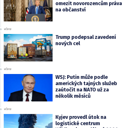
omezit novorozencům práva
na občanství
včera
Trump podepsal zavedení
nových cel
včera
WSJ: Putin může podle
amerických tajných služeb
zaútočit na NATO už za
několik měsíců
včera
Kyjev provedl útok na
logistické centrum