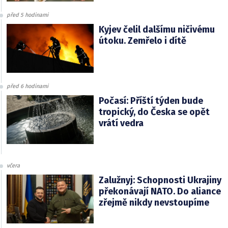
před 5 hodinami
Kyjev čelil dalšímu ničivému
útoku. Zemřelo i dítě
před 6 hodinami
Počasí: Příští týden bude
tropický, do Česka se opět
vrátí vedra
včera
Zalužnyj: Schopnosti Ukrajiny
překonávají NATO. Do aliance
zřejmě nikdy nevstoupíme