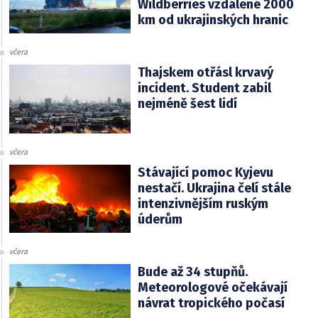
Wildberries vzdálené 2000
km od ukrajinských hranic
včera
Thajskem otřásl krvavý
incident. Student zabil
nejméně šest lidí
včera
Stávající pomoc Kyjevu
nestačí. Ukrajina čelí stále
intenzivnějším ruským
úderům
včera
Bude až 34 stupňů.
Meteorologové očekávají
návrat tropického počasí