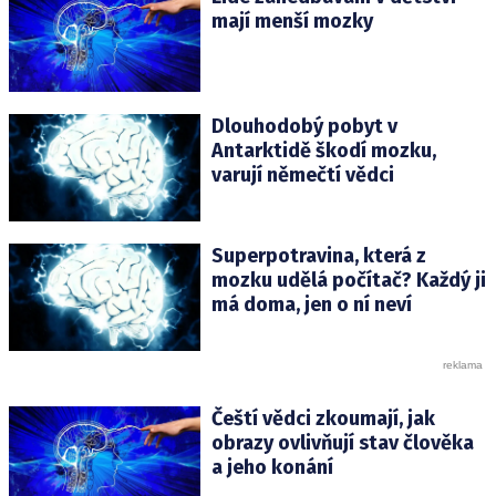
mají menší mozky
Dlouhodobý pobyt v
Antarktidě škodí mozku,
varují němečtí vědci
Superpotravina, která z
mozku udělá počítač? Každý ji
má doma, jen o ní neví
Čeští vědci zkoumají, jak
obrazy ovlivňují stav člověka
a jeho konání