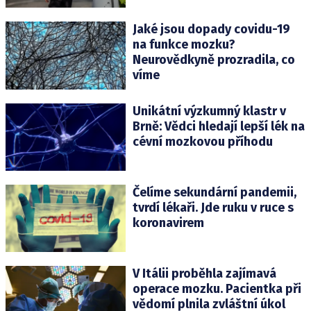
Jaké jsou dopady covidu-19
na funkce mozku?
Neurovědkyně prozradila, co
víme
Unikátní výzkumný klastr v
Brně: Vědci hledají lepší lék na
cévní mozkovou příhodu
Čelíme sekundární pandemii,
tvrdí lékaři. Jde ruku v ruce s
koronavirem
V Itálii proběhla zajímavá
operace mozku. Pacientka při
vědomí plnila zvláštní úkol