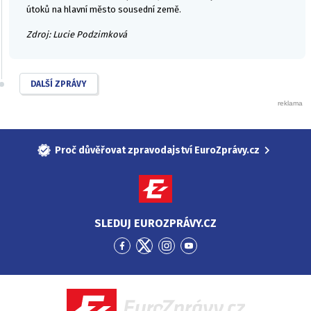
útoků na hlavní město sousední země.
Zdroj: Lucie Podzimková
DALŠÍ ZPRÁVY
Proč důvěřovat zpravodajství EuroZprávy.cz
SLEDUJ EUROZPRÁVY.CZ
Přejít
Přejít
Přejít
Přejít
na
na
na
na
Facebook
Twitter
Instagram
YouTube
EuroZprávy.cz