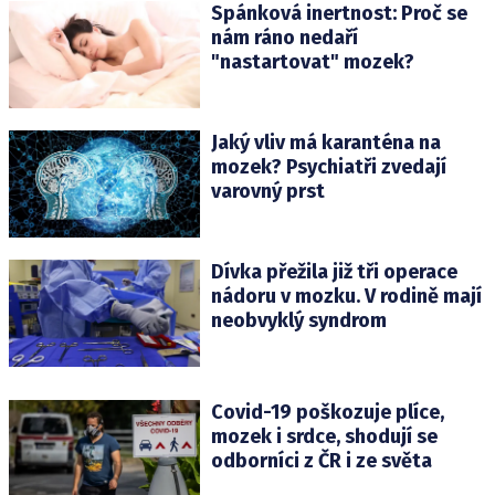
Spánková inertnost: Proč se
nám ráno nedaří
"nastartovat" mozek?
Jaký vliv má karanténa na
mozek? Psychiatři zvedají
varovný prst
Dívka přežila již tři operace
nádoru v mozku. V rodině mají
neobvyklý syndrom
Covid-19 poškozuje plíce,
mozek i srdce, shodují se
odborníci z ČR i ze světa