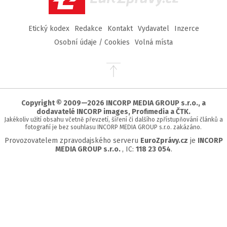
Etický kodex
Redakce
Kontakt
Vydavatel
Inzerce
Osobní údaje / Cookies
Volná místa
Přejít
na
začátek
stránky
Copyright © 2009—2026 INCORP MEDIA GROUP s.r.o., a
dodavatelé INCORP images, Profimedia a ČTK.
Jakékoliv užití obsahu včetně převzetí, šíření či dalšího zpřístupňování článků a
fotografií je bez souhlasu INCORP MEDIA GROUP s.r.o. zakázáno.
Provozovatelem zpravodajského serveru
EuroZprávy.cz
je
INCORP
MEDIA GROUP s.r.o.
, IC:
118 23 054
.