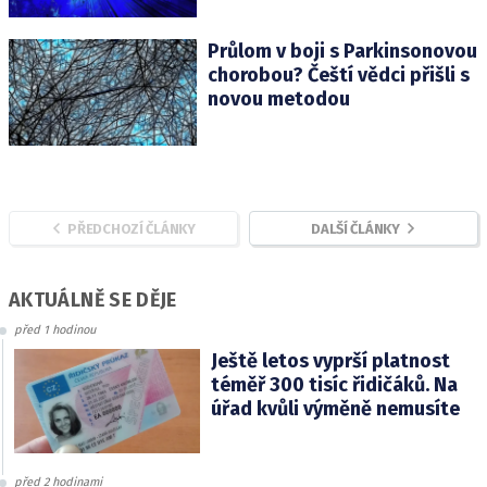
Průlom v boji s Parkinsonovou
chorobou? Čeští vědci přišli s
novou metodou
PŘEDCHOZÍ ČLÁNKY
DALŠÍ ČLÁNKY
AKTUÁLNĚ SE DĚJE
před 1 hodinou
Ještě letos vyprší platnost
téměř 300 tisíc řidičáků. Na
úřad kvůli výměně nemusíte
před 2 hodinami