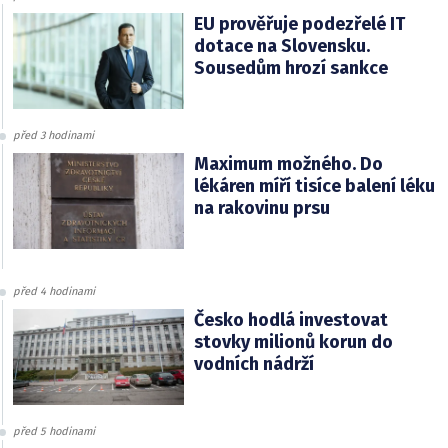
EU prověřuje podezřelé IT
dotace na Slovensku.
Sousedům hrozí sankce
před 3 hodinami
Maximum možného. Do
lékáren míří tisíce balení léku
na rakovinu prsu
před 4 hodinami
Česko hodlá investovat
stovky milionů korun do
vodních nádrží
před 5 hodinami