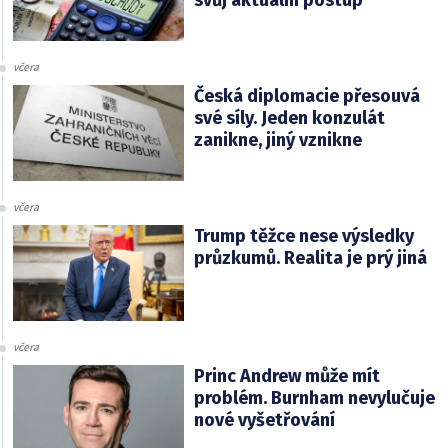
svůj aktuální postup
včera
Česká diplomacie přesouvá
své síly. Jeden konzulát
zanikne, jiný vznikne
včera
Trump těžce nese výsledky
průzkumů. Realita je prý jiná
včera
Princ Andrew může mít
problém. Burnham nevylučuje
nové vyšetřování