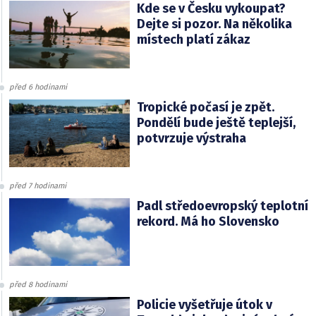
Kde se v Česku vykoupat?
Dejte si pozor. Na několika
místech platí zákaz
před 6 hodinami
Tropické počasí je zpět.
Pondělí bude ještě teplejší,
potvrzuje výstraha
před 7 hodinami
Padl středoevropský teplotní
rekord. Má ho Slovensko
před 8 hodinami
Policie vyšetřuje útok v