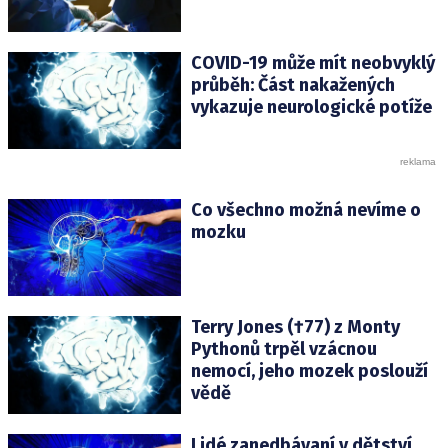
COVID-19 může mít neobvyklý
průběh: Část nakažených
vykazuje neurologické potíže
Co všechno možná nevíme o
mozku
Terry Jones (†77) z Monty
Pythonů trpěl vzácnou
nemocí, jeho mozek poslouží
vědě
Lidé zanedbávaní v dětství