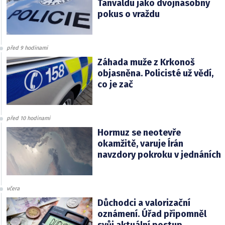
Tanvaldu jako dvojnásobný
pokus o vraždu
před 9 hodinami
Záhada muže z Krkonoš
objasněna. Policisté už vědí,
co je zač
před 10 hodinami
Hormuz se neotevře
okamžitě, varuje Írán
navzdory pokroku v jednáních
včera
Důchodci a valorizační
oznámení. Úřad připomněl