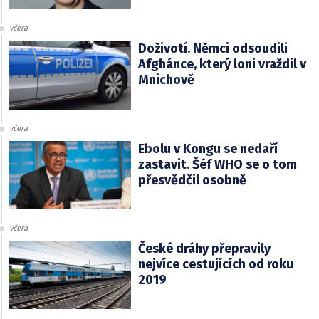
včera
Doživotí. Němci odsoudili
Afghánce, který loni vraždil v
Mnichově
včera
Ebolu v Kongu se nedaří
zastavit. Šéf WHO se o tom
přesvědčil osobně
včera
České dráhy přepravily
nejvíce cestujících od roku
2019