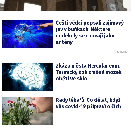
Čeští vědci popsali zajímavý
jev v buňkách. Některé
molekuly se chovají jako
antény
Zkáza města Herculaneum:
Termický šok změnil mozek
oběti ve sklo
Rady lékařů: Co dělat, když
vás covid-19 připraví o čich