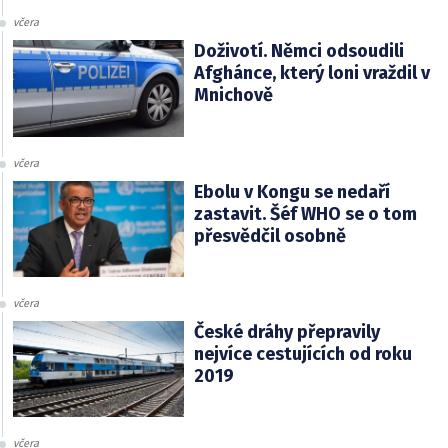
včera
Doživotí. Němci odsoudili
Afghánce, který loni vraždil v
Mnichově
včera
Ebolu v Kongu se nedaří
zastavit. Šéf WHO se o tom
přesvědčil osobně
včera
České dráhy přepravily
nejvíce cestujících od roku
2019
včera