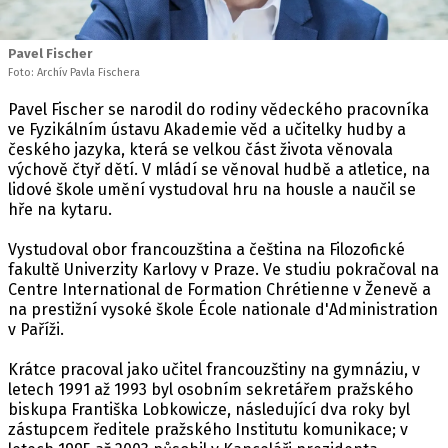
Pavel Fischer
Foto: Archív Pavla Fischera
Pavel Fischer se narodil do rodiny vědeckého pracovníka
ve Fyzikálním ústavu Akademie věd a učitelky hudby a
českého jazyka, která se velkou část života věnovala
výchově čtyř dětí. V mládí se věnoval hudbě a atletice, na
lidové škole umění vystudoval hru na housle a naučil se
hře na kytaru.
Vystudoval obor francouzština a čeština na Filozofické
fakultě Univerzity Karlovy v Praze. Ve studiu pokračoval na
Centre International de Formation Chrétienne v Ženevě a
na prestižní vysoké škole École nationale d'Administration
v Paříži.
Krátce pracoval jako učitel francouzštiny na gymnáziu, v
letech 1991 až 1993 byl osobním sekretářem pražského
biskupa Františka Lobkowicze, následující dva roky byl
zástupcem ředitele pražského Institutu komunikace; v