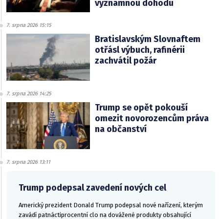
významnou dohodu
7. srpna 2026 15:15
Bratislavským Slovnaftem
otřásl výbuch, rafinérii
zachvátil požár
7. srpna 2026 14:25
Trump se opět pokouší
omezit novorozencům práva
na občanství
7. srpna 2026 13:11
Trump podepsal zavedení nových cel
Americký prezident Donald Trump podepsal nové nařízení, kterým
zavádí patnáctiprocentní clo na dovážené produkty obsahující