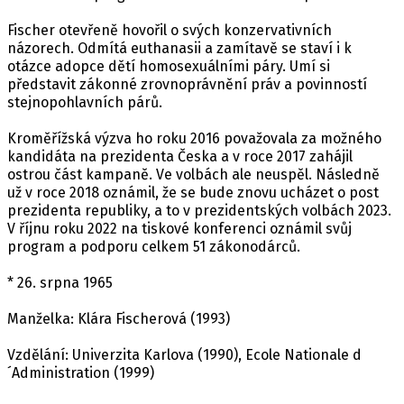
Fischer otevřeně hovořil o svých konzervativních
názorech. Odmítá euthanasii a zamítavě se staví i k
otázce adopce dětí homosexuálními páry. Umí si
představit zákonné zrovnoprávnění práv a povinností
stejnopohlavních párů.
Kroměřížská výzva ho roku 2016 považovala za možného
kandidáta na prezidenta Česka a v roce 2017 zahájil
ostrou část kampaně. Ve volbách ale neuspěl. Následně
už v roce 2018 oznámil, že se bude znovu ucházet o post
prezidenta republiky, a to v prezidentských volbách 2023.
V říjnu roku 2022 na tiskové konferenci oznámil svůj
program a podporu celkem 51 zákonodárců.
* 26. srpna 1965
Manželka: Klára Fischerová (1993)
Vzdělání: Univerzita Karlova (1990), Ecole Nationale d
´Administration (1999)