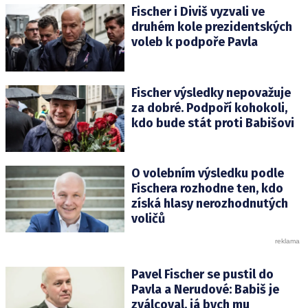
Fischer i Diviš vyzvali ve
druhém kole prezidentských
voleb k podpoře Pavla
Fischer výsledky nepovažuje
za dobré. Podpoří kohokoli,
kdo bude stát proti Babišovi
O volebním výsledku podle
Fischera rozhodne ten, kdo
získá hlasy nerozhodnutých
voličů
Pavel Fischer se pustil do
Pavla a Nerudové: Babiš je
zválcoval, já bych mu