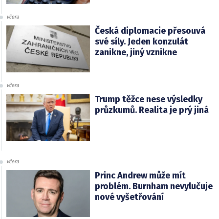
včera
Česká diplomacie přesouvá
své síly. Jeden konzulát
zanikne, jiný vznikne
včera
Trump těžce nese výsledky
průzkumů. Realita je prý jiná
včera
Princ Andrew může mít
problém. Burnham nevylučuje
nové vyšetřování