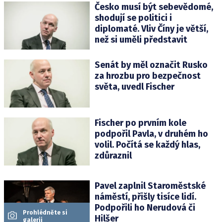
Česko musí být sebevědomé,
shodují se politici i
diplomaté. Vliv Číny je větší,
než si uměli představit
Senát by měl označit Rusko
za hrozbu pro bezpečnost
světa, uvedl Fischer
Fischer po prvním kole
podpořil Pavla, v druhém ho
volil. Počítá se každý hlas,
zdůraznil
Pavel zaplnil Staroměstské
náměstí, přišly tisíce lidí.
Podpořili ho Nerudová či
Prohlédněte si
Hilšer
galerii