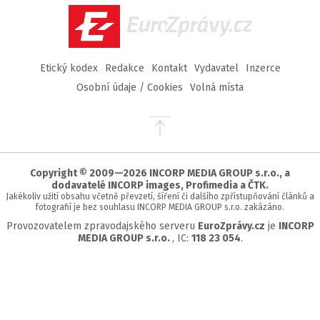
EuroZprávy.cz
Etický kodex
Redakce
Kontakt
Vydavatel
Inzerce
Osobní údaje / Cookies
Volná místa
Přejít
na
začátek
stránky
Copyright © 2009—2026 INCORP MEDIA GROUP s.r.o., a
dodavatelé INCORP images, Profimedia a ČTK.
Jakékoliv užití obsahu včetně převzetí, šíření či dalšího zpřístupňování článků a
fotografií je bez souhlasu INCORP MEDIA GROUP s.r.o. zakázáno.
Provozovatelem zpravodajského serveru
EuroZprávy.cz
je
INCORP
MEDIA GROUP s.r.o.
, IC:
118 23 054
.