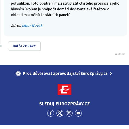
polysilikon. Toto opatření má začít platit čtvrtého prosince a jeho
hlavním úkolem je podpořit domácí dodavatelské řetězce v
oblasti mikročipů i solárních panelů.
Zdroj:
Libor Novák
DALŠÍ ZPRÁVY
Proč důvěřovat zpravodajství EuroZprávy.cz
SLEDUJ EUROZPRÁVY.CZ
Přejít
Přejít
Přejít
Přejít
na
na
na
na
Facebook
Twitter
Instagram
YouTube