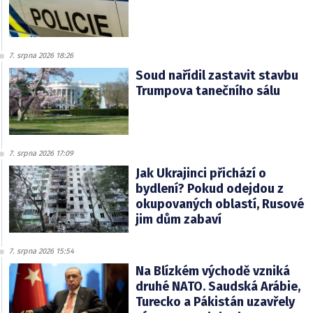
7. srpna 2026 18:26
Soud nařídil zastavit stavbu
Trumpova tanečního sálu
7. srpna 2026 17:09
Jak Ukrajinci přichází o
bydlení? Pokud odejdou z
okupovaných oblastí, Rusové
jim dům zabaví
7. srpna 2026 15:54
Na Blízkém východě vzniká
druhé NATO. Saudská Arábie,
Turecko a Pákistán uzavřely