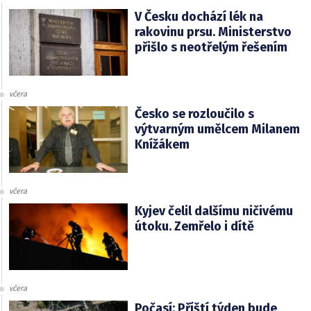
V Česku dochází lék na
rakovinu prsu. Ministerstvo
přišlo s neotřelým řešením
včera
Česko se rozloučilo s
výtvarným umělcem Milanem
Knížákem
včera
Kyjev čelil dalšímu ničivému
útoku. Zemřelo i dítě
včera
Počasí: Příští týden bude