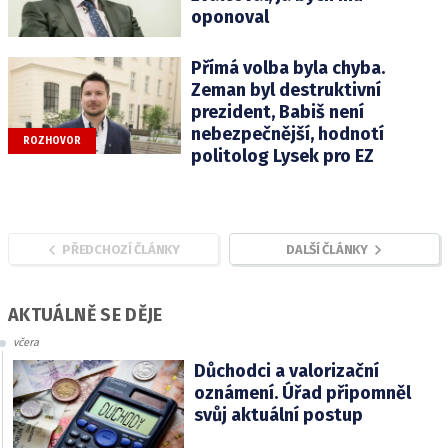
oponoval
Přímá volba byla chyba.
Zeman byl destruktivní
prezident, Babiš není
nebezpečnější, hodnotí
ROZHOVOR
politolog Lysek pro EZ
PŘEDCHOZÍ ČLÁNKY
DALŠÍ ČLÁNKY
AKTUÁLNĚ SE DĚJE
včera
Důchodci a valorizační
oznámení. Úřad připomněl
svůj aktuální postup