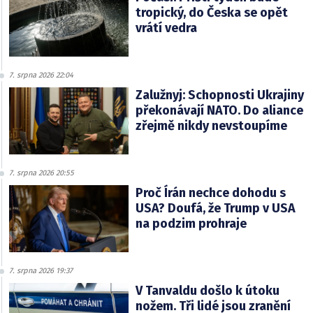
tropický, do Česka se opět
vrátí vedra
7. srpna 2026 22:04
Zalužnyj: Schopnosti Ukrajiny
překonávají NATO. Do aliance
zřejmě nikdy nevstoupíme
7. srpna 2026 20:55
Proč Írán nechce dohodu s
USA? Doufá, že Trump v USA
na podzim prohraje
7. srpna 2026 19:37
V Tanvaldu došlo k útoku
nožem. Tři lidé jsou zranění