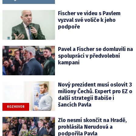
Fischer ve videu s Pavlem
vyzval své voliče k jeho
podpoře
Pavel a Fischer se domluvili na
spolupráci v předvolební
kampani
Nový prezident musí oslovit 3
miliony Čechů. Expert pro EZ o
další strategii Babiše i
šancích Pavla
ROZHOVOR
Zlo nesmí skončit na Hradě,
prohlásila Nerudová a
podpořila Pavla