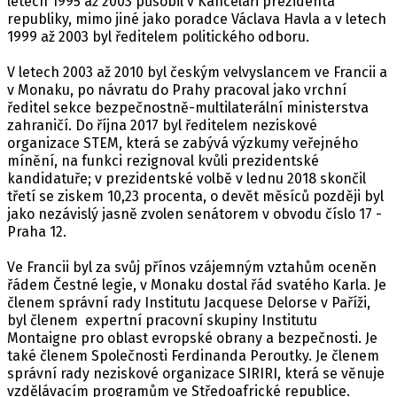
letech 1995 až 2003 působil v Kanceláři prezidenta
republiky, mimo jiné jako poradce Václava Havla a v letech
1999 až 2003 byl ředitelem politického odboru.
V letech 2003 až 2010 byl českým velvyslancem ve Francii a
v Monaku, po návratu do Prahy pracoval jako vrchní
ředitel sekce bezpečnostně-multilaterální ministerstva
zahraničí. Do října 2017 byl ředitelem neziskové
organizace STEM, která se zabývá výzkumy veřejného
mínění, na funkci rezignoval kvůli prezidentské
kandidatuře; v prezidentské volbě v lednu 2018 skončil
třetí se ziskem 10,23 procenta, o devět měsíců později byl
jako nezávislý jasně zvolen senátorem v obvodu číslo 17 -
Praha 12.
Ve Francii byl za svůj přínos vzájemným vztahům oceněn
řádem Čestné legie, v Monaku dostal řád svatého Karla. Je
členem správní rady Institutu Jacquese Delorse v Paříži,
byl členem expertní pracovní skupiny Institutu
Montaigne pro oblast evropské obrany a bezpečnosti. Je
také členem Společnosti Ferdinanda Peroutky. Je členem
správní rady neziskové organizace SIRIRI, která se věnuje
vzdělávacím programům ve Středoafrické republice.