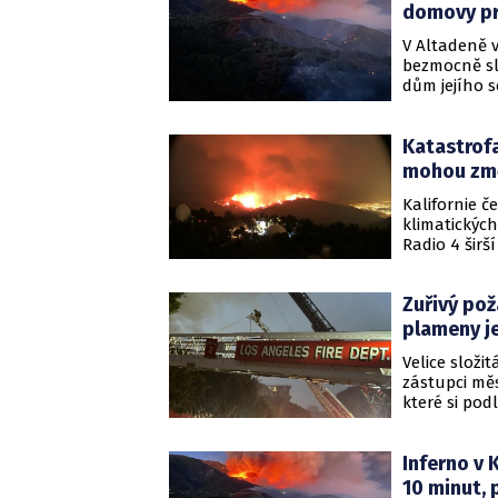
domovy p
V Altadeně v
bezmocně sl
dům jejího s
znamenat zač
Katastrofa
mohou zm
Kalifornie č
klimatickýc
Radio 4 širš
závažné jso
Zuřivý pož
plameny j
Velice složi
zástupci měs
které si po
mrtvé. Plame
Inferno v 
10 minut, 