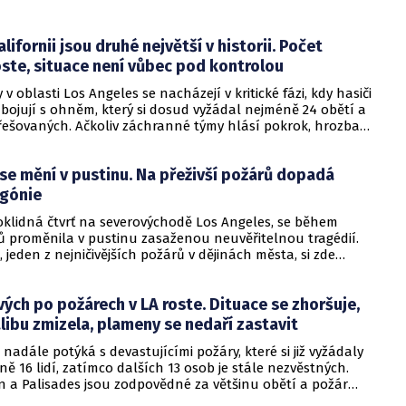
 komplikují silné větry, které mohou rozšířit existující požáry
it nové.
lifornii jsou druhé největší v historii. Počet
ste, situace není vůbec pod kontrolou
v oblasti Los Angeles se nacházejí v kritické fázi, kdy hasiči
n bojují s ohněm, který si dosud vyžádal nejméně 24 obětí a
řešovaných. Ačkoliv záchranné týmy hlásí pokrok, hrozba
vá velmi vysoká, neboť v tomto týdnu mají do oblasti opět
zpečné větry.
 se mění v pustinu. Na přeživší požárů dopadá
agónie
oklidná čtvrť na severovýchodě Los Angeles, se během
ů proměnila v pustinu zasaženou neuvěřitelnou tragédií.
 jeden z nejničivějších požárů v dějinách města, si zde
náct životů, zničil tisíce domů a ponechal stovky rodin bez
 hlavou.
ých po požárech v LA roste. Dituace se zhoršuje,
libu zmizela, plameny se nedaří zastavit
e nadále potýká s devastujícími požáry, které si již vyžádaly
ně 16 lidí, zatímco dalších 13 osob je stále nezvěstných.
n a Palisades jsou zodpovědné za většinu obětí a požár
 stává největší a nejničivější hrozbou v oblasti Los Angeles.