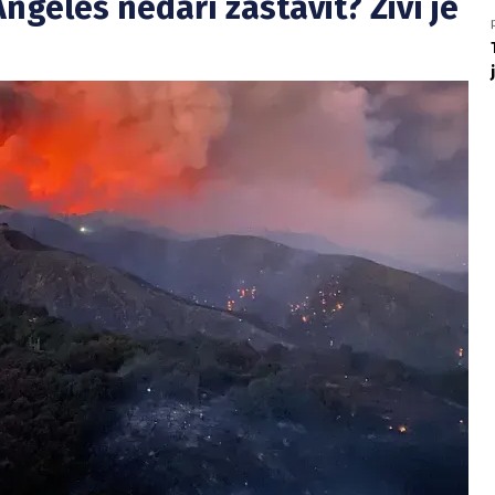
ngeles nedaří zastavit? Živí je