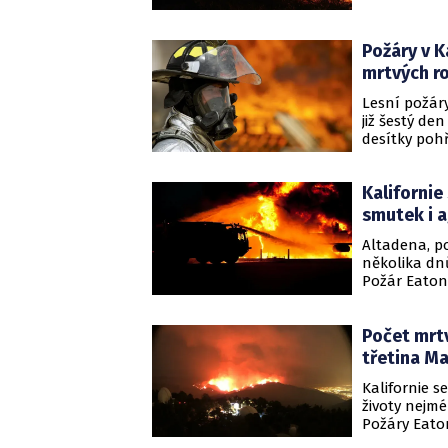
Situaci dále
nebo způsob
Požáry v Ka
mrtvých ro
Lesní požáry 
již šestý de
desítky poh
požárů zůstá
dorazit nebe
Kalifornie
smutek i 
Altadena, p
několika dn
Požár Eaton,
vyžádal jede
střechy nad
Počet mrtv
třetina Ma
Kalifornie s
životy nejmé
Požáry Eato
Palisades se