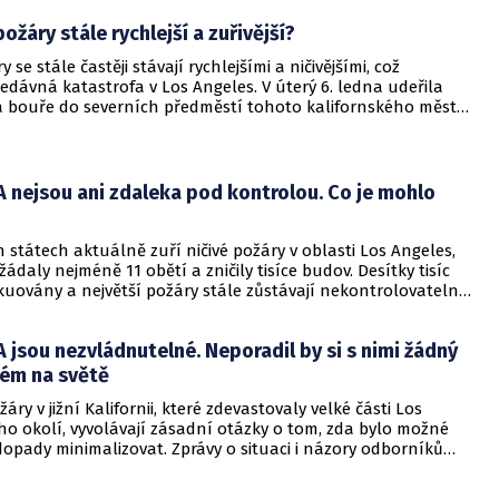
předpokládá, že silné větry situaci ještě zhorší.
ožáry stále rychlejší a zuřivější?
 se stále častěji stávají rychlejšími a ničivějšími, což
nedávná katastrofa v Los Angeles. V úterý 6. ledna udeřila
ná bouře do severních předměstí tohoto kalifornského města.
bě, kdy Národní meteorologická služba Spojených států
d "život ohrožujícími a ničivými" podmínkami, vypukl požár v
sades.
A nejsou ani zdaleka pod kontrolou. Co je mohlo
 státech aktuálně zuří ničivé požáry v oblasti Los Angeles,
vyžádaly nejméně 11 obětí a zničily tisíce budov. Desítky tisíc
akuovány a největší požáry stále zůstávají nekontrolovatelné.
 jsou Palisades a Eaton, patří k nejhorším v historii Kalifornie
škody, které se odhadují na více než 8 miliard dolarů. Uvedl
A jsou nezvládnutelné. Neporadil by si s nimi žádný
C.
tém na světě
áry v jižní Kalifornii, které zdevastovaly velké části Los
ho okolí, vyvolávají zásadní otázky o tom, zda bylo možné
é dopady minimalizovat. Zprávy o situaci i názory odborníků
příčinou byly extrémní přírodní podmínky v kombinaci s
tory. Uvedl to server CNN s tím, že s požáry by si neporadil