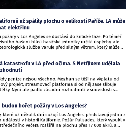
lifornii už spálily plochu o velikosti Paříže. LA může
nat elektřinu
mi požáry v Los Angeles se dostává do kritické fáze. Po téměř
ivního hašení hlásí hasičské jednotky určité úspěchy, ale
eorologická služba varuje před silným větrem, který může
ychlosti až 112 km/h. Tyto podmínky mohou vést k
u šíření stávajících požárů nebo způsobit nová, ničivá
katastrofu v LA před očima. S Netflixem udělala
ozhodnutí
 kdy peníze nejsou všechno. Meghan se těší na výplatu od
nový projekt, streamovací platforma si od něj zase slibuje
ělky. Nyní ale padlo zásadní rozhodnutí v souvislosti s
áry, které zuří v Los Angeles a bezprostředním okolí a již si
lidských životů.
o budou hořet požáry v Los Angeles?
, které už několik dní sužují Los Angeles, představují jednu z
h událostí v historii Kalifornie. Požár Palisades, který vypukl v
 středečního večera rozšířil na plochu přes 17 000 akrů, a
alekým požárem Eaton zůstává z velké části neuhasen.