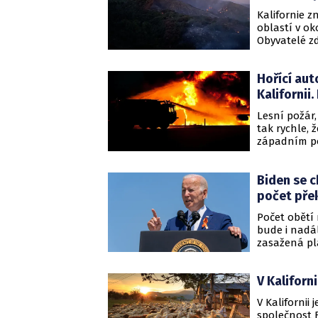
Kalifornie z
oblastí v ok
Obyvatelé zd
ohni, který 
km/h.
Hořící aut
Kalifornii.
Lesní požár,
tak rychle, ž
západním po
místní úřad
Biden se c
počet přek
Počet obětí 
bude i nadál
zasažená pla
jehož vláda č
V Kaliforn
V Kalifornii
společnost F