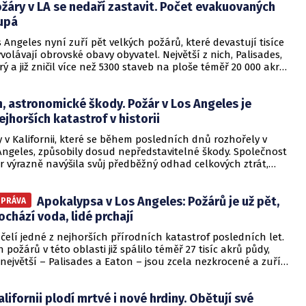
žáry v LA se nedaří zastavit. Počet evakuovaných
 systém na světě.
upá
s Angeles nyní zuří pět velkých požárů, které devastují tisíce
volávají obrovské obavy obyvatel. Největší z nich, Palisades,
rý a již zničil více než 5300 staveb na ploše téměř 20 000 akrů.
hasičům podařilo tento požár zkrotit pouze ze 6 %. Počet
h podle CNN přesáhl 400 000.
, astronomické škody. Požár v Los Angeles je
ejhorších katastrof v historii
 v Kalifornii, které se během posledních dnů rozhořely v
Angeles, způsobily dosud nepředstavitelné škody. Společnost
 výrazně navýšila svůj předběžný odhad celkových ztrát,
mohou dosáhnout až 150 miliard dolarů, což je výrazný
i původnímu odhadu ve výši 57 miliard dolarů. Podle BBC jde
Apokalypsa v Los Angeles: Požárů je už pět,
ejhorších katastrof na území USA.
ZPRÁVA
chází voda, lidé prchají
čelí jedné z nejhorších přírodních katastrof posledních let.
 požárů v této oblasti již spálilo téměř 27 tisíc akrů půdy,
největší – Palisades a Eaton – jsou zcela nezkrocené a zuří
Zatím je potvrzeno pět mrtvých a více než 137 tisíc lidí bylo
tit své domovy.
alifornii plodí mrtvé i nové hrdiny. Obětují své