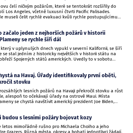
novu čelí ničivým požárům, které se tentokrát rozšířily do
olí Los Angeles, včetně luxusní čtvrti Pacific Palisades.
e museli čelit rychlé evakuaci kvůli rychle postupujícímu
podporují prudké větry, které dosahovaly rychlosti až 160
o začalo jeden z nejhorších požárů v historii
 Plameny se rychle šíří dál
 který v uplynulých dnech vypukl v severní Kalifornii, se šíří
e se stal jedním z historicky největších v historii státu na
břeží Spojených států amerických. Uvedly to v sobotu
y.
hystá na Havaj. Úřady identifikovaly první oběti,
ročil stovku
rozsáhlých lesních požárů na Havaji překročil stovku a růst
e, alespoň to očekávají úřady na ostrově Maui. Místa
meny se chystá navštívit americký prezident Joe Biden,
elí v souvislosti s katastrofou kritice.
ii budou s lesními požáry bojovat kozy
 je letos mimořádně rušno pro Michaela Choiho a jeho
ire Grazers. Různá města, okresy a bohatí jednotlivci žádají,