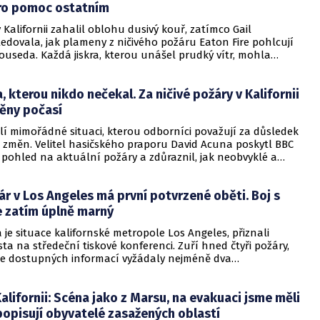
ro pomoc ostatním
 Kalifornii zahalil oblohu dusivý kouř, zatímco Gail
edovala, jak plameny z ničivého požáru Eaton Fire pohlcují
ouseda. Každá jiskra, kterou unášel prudký vítr, mohla
átek tragédie pro domov, kde žila posledních deset let.
, kterou nikdo nečekal. Za ničivé požáry v Kalifornii
ěny počasí
elí mimořádné situaci, kterou odborníci považují za důsledek
h změn. Velitel hasičského praporu David Acuna poskytl BBC
í pohled na aktuální požáry a zdůraznil, jak neobvyklé a
u pro toto roční období.
ár v Los Angeles má první potvrzené oběti. Boj s
e zatím úplně marný
tá je situace kalifornské metropole Los Angeles, přiznali
ta na středeční tiskové konferenci. Zuří hned čtyři požáry,
dle dostupných informací vyžádaly nejméně dva
ny už pohltily více než tisíc budov.
Kalifornii: Scéna jako z Marsu, na evakuaci jsme měli
popisují obyvatelé zasažených oblastí