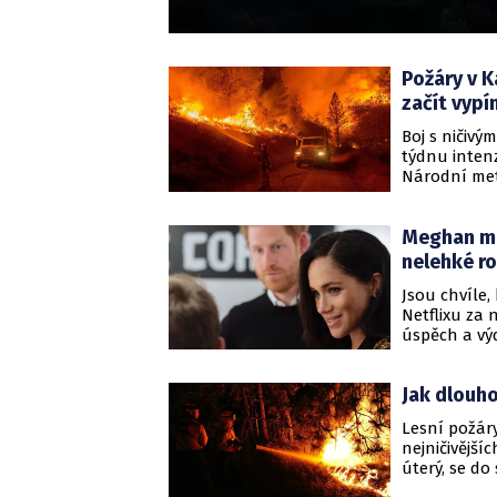
Požáry v Ka
začít vypí
Boj s ničivý
týdnu intenz
Národní met
dosáhnout r
nebezpečném
Meghan má 
ohniska.
nelehké r
Jsou chvíle,
Netflixu za 
úspěch a výd
ničivými pož
vyžádaly 24 
Jak dlouh
Lesní požáry
nejničivějšíc
úterý, se do
spolu s ned