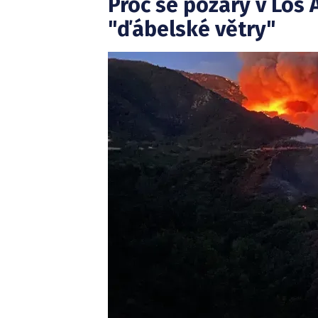
Proč se požáry v Los A
"ďábelské větry"