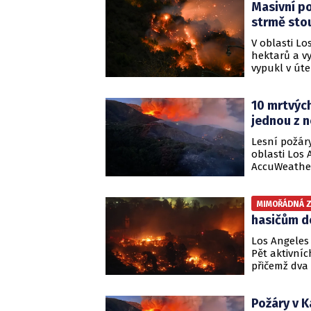
Masivní po
žádný vodní
strmě sto
V oblasti Lo
hektarů a vy
vypukl v úte
I přesto se 
evakuovanýc
10 mrtvých
jednou z n
Lesní požáry
oblasti Los 
AccuWeather
které nyní 
nárůst oprot
o jednu z n
MIMOŘÁDNÁ 
hasičům do
Los Angeles 
Pět aktivních
přičemž dva 
druhou noc. 
nuceno opus
Požáry v K