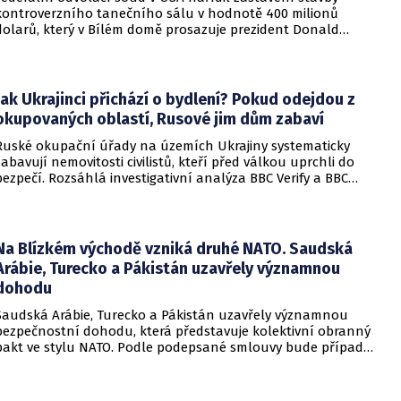
kontroverzního tanečního sálu v hodnotě 400 milionů
dolarů, který v Bílém domě prosazuje prezident Donald
Trump. Páteční rozhodnutí představuje vážnou překážku pro
administrativu a otevírá cestu k právní bitvě před Nejvyšším
soudem.
Jak Ukrajinci přichází o bydlení? Pokud odejdou z
okupovaných oblastí, Rusové jim dům zabaví
Ruské okupační úřady na územích Ukrajiny systematicky
zabavují nemovitosti civilistů, kteří před válkou uprchli do
bezpečí. Rozsáhlá investigativní analýza BBC Verify a BBC
Russian odhalila, že od roku 2024 bylo identifikováno k
zabavení nebo již přímo zkonfiskováno přes 34 tisíc domů a
bytů.
Na Blízkém východě vzniká druhé NATO. Saudská
Arábie, Turecko a Pákistán uzavřely významnou
dohodu
Saudská Arábie, Turecko a Pákistán uzavřely významnou
bezpečnostní dohodu, která představuje kolektivní obranný
pakt ve stylu NATO. Podle podepsané smlouvy bude případný
útok na některou z těchto tří zemí považován za útok na
všechny členy aliance, což má posílit odstrašující sílu v
regionu.