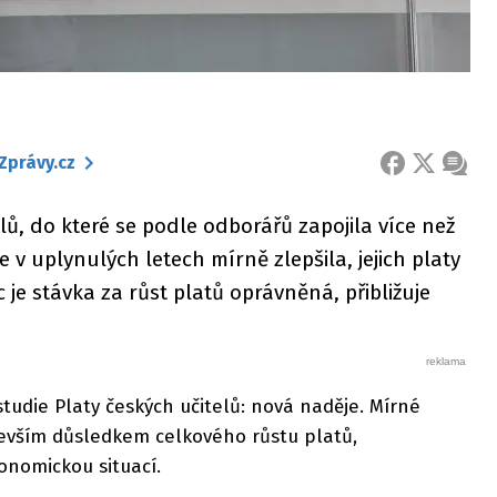
Zprávy.cz
FACEBOOK
X
ZPRÁ
lů, do které se podle odborářů zapojila více než
 v uplynulých letech mírně zlepšila, jejich platy
c je stávka za růst platů oprávněná, přibližuje
tudie Platy českých učitelů: nová naděje. Mírné
devším důsledkem celkového růstu platů,
nomickou situací.