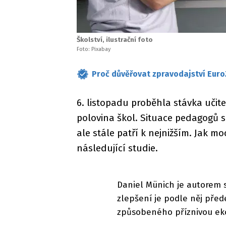
Školství, ilustrační foto
Foto: Pixabay
Proč důvěřovat zpravodajství Euro
6. listopadu proběhla stávka učite
polovina škol. Situace pedagogů se
ale stále patří k nejnižším. Jak mo
následující studie.
Daniel Münich je autorem s
zlepšení je podle něj pře
způsobeného příznivou eko