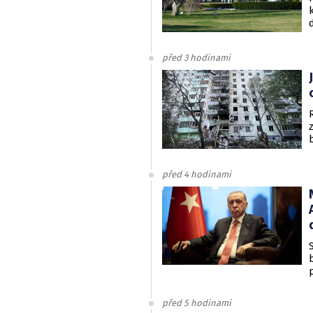
před 3 hodinami
před 4 hodinami
před 5 hodinami