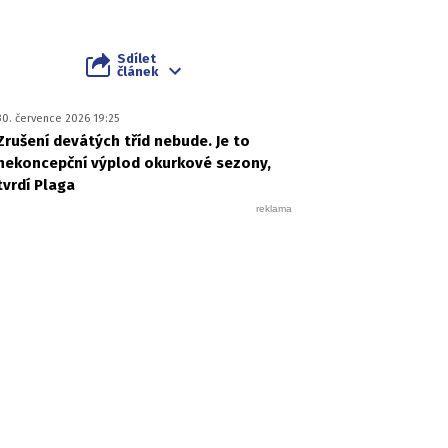
Sdílet
článek
30. července 2026 19:25
Zrušení devátých tříd nebude. Je to
nekoncepční výplod okurkové sezony,
tvrdí Plaga