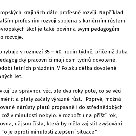
pských krajinách dále profesně rozvíjí. Například
alším profesním rozvoji spojena s kariérním růstem
evropských škol je také povinna svým pedagogům
o rozvoje.
ohybuje v rozmezí 35 – 40 hodin týdně, přičemž doba
Pedagogický pracovníci mají osm týdnů dovolené,
období letních prázdnin. V Polsku délka dovolené
ných let.
vkují za správnou věc, ale dva roky poté, co se věci
ěnit a platy začaly výrazně růst. „Poprvé, možná
libované nárůsty platů propsané i do střednědobých
což v minulosti nebylo. V rozpočtu na příští rok,
na, už jsou čísla, která by měla zajistit zvyšování
 To je oproti minulosti zlepšení situace.“