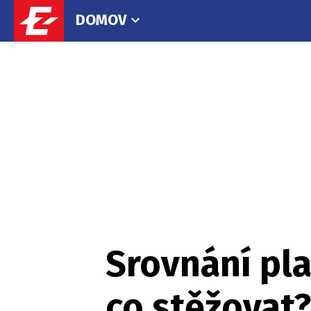
DOMOV
Srovnání plat
co stěžovat?