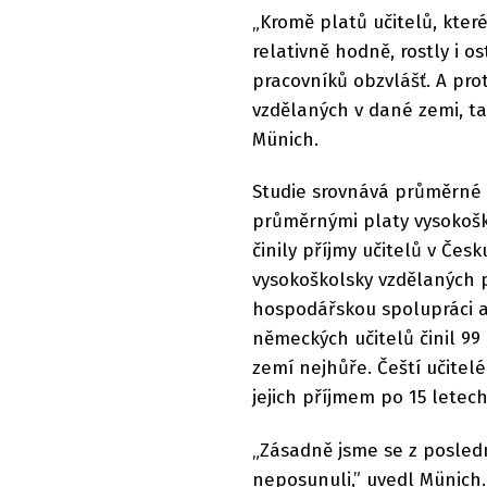
„Kromě platů učitelů, které
relativně hodně, rostly i 
pracovníků obzvlášť. A pro
vzdělaných v dané zemi, ta
Münich.
Studie srovnává průměrné 
průměrnými platy vysokošk
činily příjmy učitelů v Če
vysokoškolsky vzdělaných 
hospodářskou spolupráci a
německých učitelů činil 99
zemí nejhůře. Čeští učitel
jejich příjmem po 15 letech
„Zásadně jsme se z posled
neposunuli,” uvedl Münich.