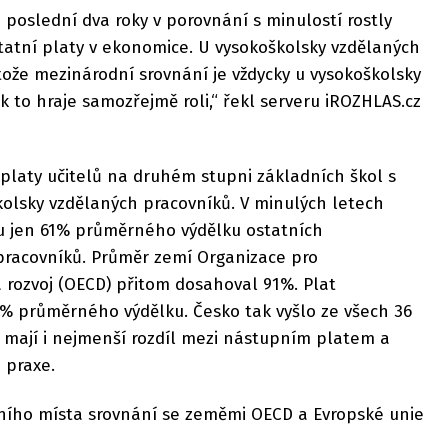
 poslední dva roky v porovnání s minulostí rostly
ostatní platy v ekonomice. U vysokoškolsky vzdělaných
tože mezinárodní srovnání je vždycky u vysokoškolsky
k to hraje samozřejmě roli,“ řekl serveru iROZHLAS.cz
platy učitelů na druhém stupni základních škol s
olsky vzdělaných pracovníků. V minulých letech
sku jen 61% průměrného výdělku ostatních
pracovníků. Průměr zemí Organizace pro
 rozvoj (OECD) přitom dosahoval 91%. Plat
 % průměrného výdělku. Česko tak vyšlo ze všech 36
é mají i nejmenší rozdíl mezi nástupním platem a
 praxe.
ního místa srovnání se zeměmi OECD a Evropské unie