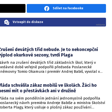
Sdílet na Facebooku
Vstoupit do diskuze
Zrušení devátých tříd nebude. Je to nekoncepční
výplod okurkové sezony, tvrdí Plaga
Návrh na zrušení devátých tříd základních škol, který v
nedávné době veřejně podpořili předseda Poslanecké
sněmovny Tomio Okamura i premiér Andrej Babiš, vyvolal v
českém školství značný rozruch. Ministerstvo školství však
vůči těmto úvahám zaujímá jednoznačně odmítavý postoj.
Vláda schválila zákaz mobilů ve školách. Žáci ho
Ministr Robert Plaga tyto myšlenky v rozhovoru pro
Radiožurnál označil za pouhou nekoncepční iniciativu a
nesmí mít o přestávkách ani v družině
sezónní politický výstřelek, který neodpovídá realitě a nemá
Vláda na svém pondělním jednání jednomyslně podpořila
se odborné o co opřít.
poslanecký návrh premiéra Andreje Babiše a ministra školství
Roberta Plagy, který usiluje o plošný zákaz používání
mobilních telefonů a dalších elektronických komunikačních