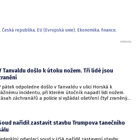
zařízení. Omezení se má týkat mateřských škol, základních
škol a také nižších stupňů víceletých gymnázií. Podle
ministra školství se kabinet k této zákonné úpravě rozhodl
na základě vyhodnocení dat ze škol, z nichž vyplynulo, že
dosavadní dobrovolný přístup nepřinesl dostatečné
,
Česká republika
,
EU (Evropská unie)
,
Ekonomika
,
finance
,
výsledky.
V Tanvaldu došlo k útoku nožem. Tři lidé jsou
zranění
V pátek odpoledne došlo v Tanvaldu v ulici Horská k
vážnému incidentu, při kterém útočník napadl lidi nožem.
Zásah záchranářů a policie si vyžádal ošetření čtyř zraněných
osob, přičemž tři z nich utrpěly těžká poranění.
Soud nařídil zastavit stavbu Trumpova tanečního
sálu
Federální odvolací soud v USA nařídil zastavení stavby