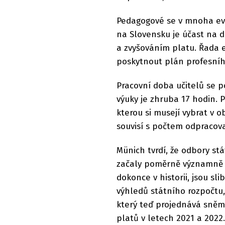
Pedagogové se v mnoha evro
na Slovensku je účast na d
a zvyšováním platu. Řada 
poskytnout plán profesníh
Pracovní doba učitelů se p
výuky je zhruba 17 hodin. 
kterou si musejí vybrat v 
souvisí s počtem odpracova
Münich tvrdí, že odbory stá
začaly poměrně významně m
dokonce v historii, jsou s
výhledů státního rozpočtu, 
který teď projednává sněmov
platů v letech 2021 a 2022.