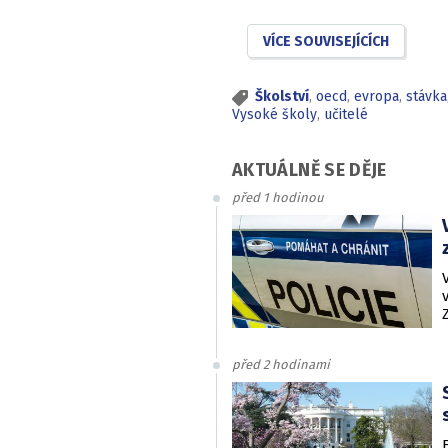
VÍCE SOUVISEJÍCÍCH
Školství
,
oecd
,
evropa
,
stávka
Vysoké školy
,
učitelé
AKTUÁLNĚ SE DĚJE
před 1 hodinou
před 2 hodinami