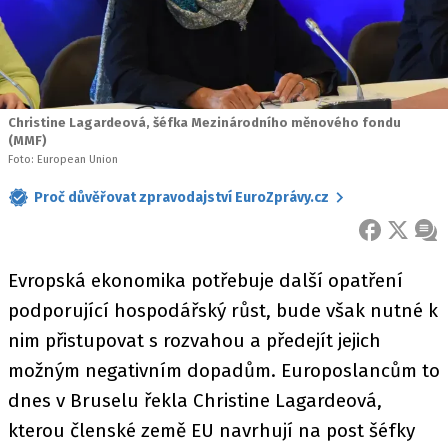
Christine Lagardeová, šéfka Mezinárodního měnového fondu
(MMF)
Foto: European Union
Proč důvěřovat zpravodajství EuroZprávy.cz
FACEBOOK
X
ZPR
Evropská ekonomika potřebuje další opatření
podporující hospodářský růst, bude však nutné k
nim přistupovat s rozvahou a předejít jejich
možným negativním dopadům. Europoslancům to
dnes v Bruselu řekla Christine Lagardeová,
kterou členské země EU navrhují na post šéfky