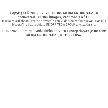
začátek
stránky
Copyright © 2009—2026 INCORP MEDIA GROUP s.r.o., a
dodavatelé INCORP images, Profimedia a ČTK.
Jakékoliv užití obsahu včetně převzetí, šíření či dalšího zpřístupňování článků a
fotografií je bez souhlasu INCORP MEDIA GROUP s.r.o. zakázáno.
Provozovatelem zpravodajského serveru
EuroZprávy.cz
je
INCORP
MEDIA GROUP s.r.o.
, IC:
118 23 054
.