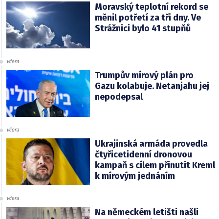
Moravský teplotní rekord se
měnil potřetí za tři dny. Ve
Strážnici bylo 41 stupňů
včera
Trumpův mírový plán pro
Gazu kolabuje. Netanjahu jej
nepodepsal
včera
Ukrajinská armáda provedla
čtyřicetidenní dronovou
kampaň s cílem přinutit Kreml
k mírovým jednáním
včera
Na německém letišti našli