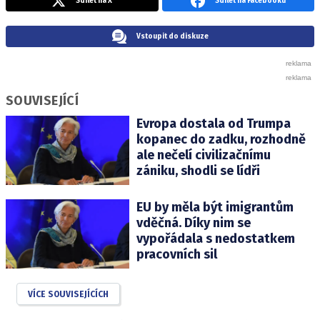
Sdílet na X
Sdílet na Facebooku
Vstoupit do diskuze
SOUVISEJÍCÍ
Evropa dostala od Trumpa
kopanec do zadku, rozhodně
ale nečelí civilizačnímu
zániku, shodli se lídři
EU by měla být imigrantům
vděčná. Díky nim se
vypořádala s nedostatkem
pracovních sil
VÍCE SOUVISEJÍCÍCH