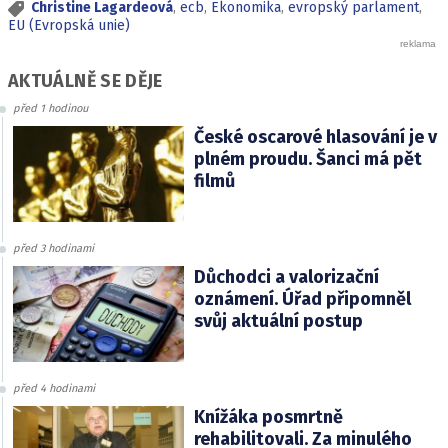
Christine Lagardeová
,
ecb
,
Ekonomika
,
evropský parlament
,
EU (Evropská unie)
AKTUÁLNĚ SE DĚJE
před 1 hodinou
České oscarové hlasování je v
plném proudu. Šanci má pět
filmů
před 3 hodinami
Důchodci a valorizační
oznámení. Úřad připomněl
svůj aktuální postup
před 4 hodinami
Knížáka posmrtně
rehabilitovali. Za minulého