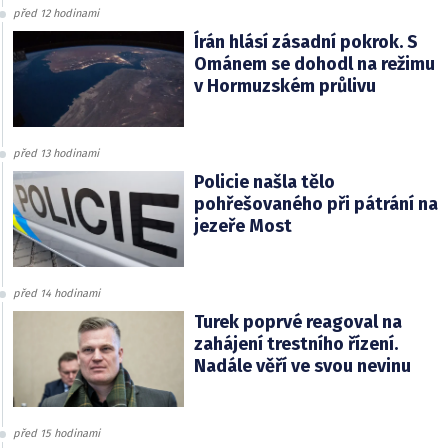
před 12 hodinami
Írán hlásí zásadní pokrok. S
Ománem se dohodl na režimu
v Hormuzském průlivu
před 13 hodinami
Policie našla tělo
pohřešovaného při pátrání na
jezeře Most
před 14 hodinami
Turek poprvé reagoval na
zahájení trestního řízení.
Nadále věří ve svou nevinu
před 15 hodinami