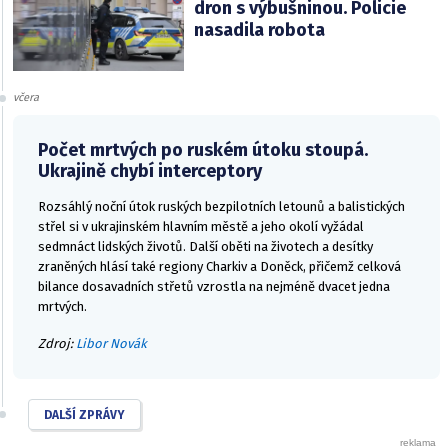
dron s výbušninou. Policie
nasadila robota
včera
Počet mrtvých po ruském útoku stoupá.
Ukrajině chybí interceptory
Rozsáhlý noční útok ruských bezpilotních letounů a balistických
střel si v ukrajinském hlavním městě a jeho okolí vyžádal
sedmnáct lidských životů. Další oběti na životech a desítky
zraněných hlásí také regiony Charkiv a Doněck, přičemž celková
bilance dosavadních střetů vzrostla na nejméně dvacet jedna
mrtvých.
Zdroj:
Libor Novák
DALŠÍ ZPRÁVY