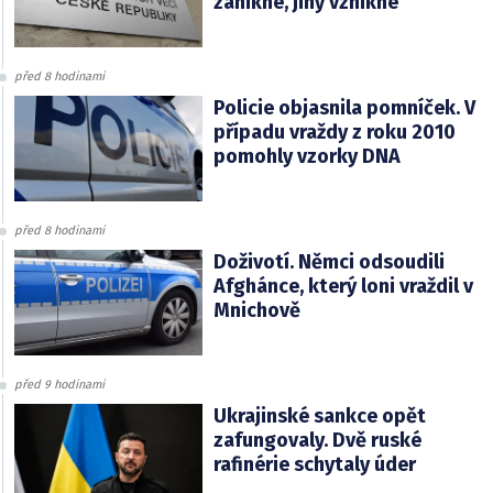
zanikne, jiný vznikne
před 8 hodinami
Policie objasnila pomníček. V
případu vraždy z roku 2010
pomohly vzorky DNA
před 8 hodinami
Doživotí. Němci odsoudili
Afghánce, který loni vraždil v
Mnichově
před 9 hodinami
Ukrajinské sankce opět
zafungovaly. Dvě ruské
rafinérie schytaly úder