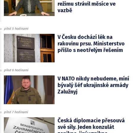
režimu strávil měsíce ve
vazbě
před 5 hodinami
V Česku dochází lék na
rakovinu prsu. Ministerstvo
přišlo s neotřelým řešením
před 6 hodinami
V NATO nikdy nebudeme, míní
bývalý šéf ukrajinské armády
Zalužnyj
před 7 hodinami
Česká diplomacie přesouvá
své síly. Jeden konzulát