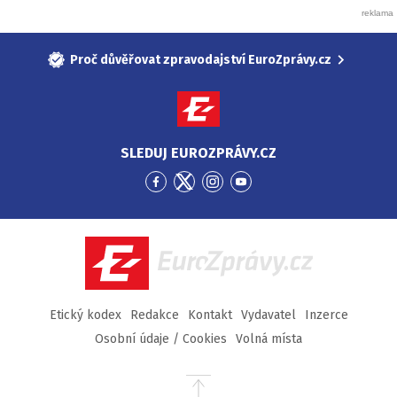
Proč důvěřovat zpravodajství EuroZprávy.cz
SLEDUJ EUROZPRÁVY.CZ
Přejít
Přejít
Přejít
Přejít
na
na
na
na
Facebook
Twitter
Instagram
YouTube
EuroZprávy.cz
Etický kodex
Redakce
Kontakt
Vydavatel
Inzerce
Osobní údaje / Cookies
Volná místa
Přejít
na