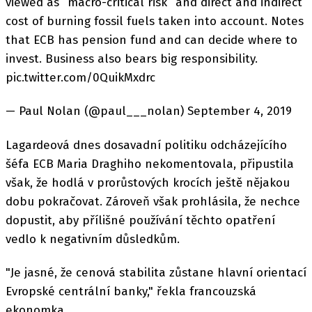
viewed as “macro-critical risk” and direct and indirect
cost of burning fossil fuels taken into account. Notes
that ECB has pension fund and can decide where to
invest. Business also bears big responsibility.
pic.twitter.com/0QuikMxdrc
— Paul Nolan (@paul___nolan) September 4, 2019
Lagardeová dnes dosavadní politiku odcházejícího
šéfa ECB Maria Draghiho nekomentovala, připustila
však, že hodlá v prorůstových krocích ještě nějakou
dobu pokračovat. Zároveň však prohlásila, že nechce
dopustit, aby přílišné používání těchto opatření
vedlo k negativním důsledkům.
"Je jasné, že cenová stabilita zůstane hlavní orientací
Evropské centrální banky," řekla francouzská
ekonomka.