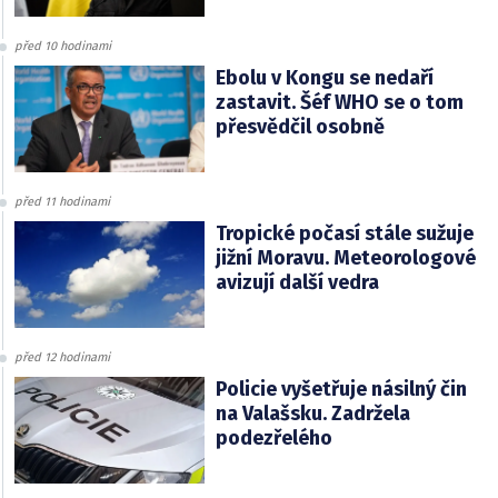
před 10 hodinami
Ebolu v Kongu se nedaří
zastavit. Šéf WHO se o tom
přesvědčil osobně
před 11 hodinami
Tropické počasí stále sužuje
jižní Moravu. Meteorologové
avizují další vedra
před 12 hodinami
Policie vyšetřuje násilný čin
na Valašsku. Zadržela
podezřelého