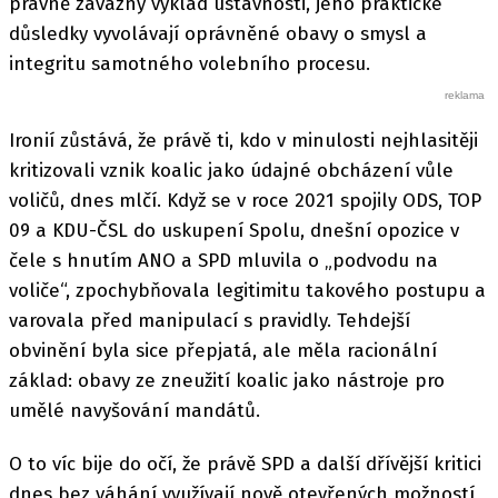
právně závazný výklad ústavnosti, jeho praktické
důsledky vyvolávají oprávněné obavy o smysl a
integritu samotného volebního procesu.
Ironií zůstává, že právě ti, kdo v minulosti nejhlasitěji
kritizovali vznik koalic jako údajné obcházení vůle
voličů, dnes mlčí. Když se v roce 2021 spojily ODS, TOP
09 a KDU-ČSL do uskupení Spolu, dnešní opozice v
čele s hnutím ANO a SPD mluvila o „podvodu na
voliče“, zpochybňovala legitimitu takového postupu a
varovala před manipulací s pravidly. Tehdejší
obvinění byla sice přepjatá, ale měla racionální
základ: obavy ze zneužití koalic jako nástroje pro
umělé navyšování mandátů.
O to víc bije do očí, že právě SPD a další dřívější kritici
dnes bez váhání využívají nově otevřených možností