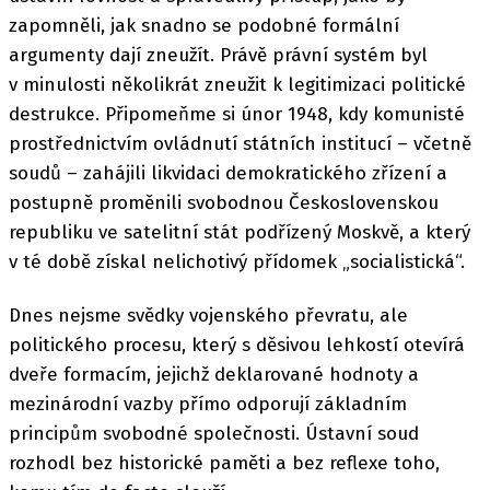
zapomněli, jak snadno se podobné formální
argumenty dají zneužít. Právě právní systém byl
v minulosti několikrát zneužit k legitimizaci politické
destrukce. Připomeňme si únor 1948, kdy komunisté
prostřednictvím ovládnutí státních institucí – včetně
soudů – zahájili likvidaci demokratického zřízení a
postupně proměnili svobodnou Československou
republiku ve satelitní stát podřízený Moskvě, a který
v té době získal nelichotivý přídomek „socialistická“.
Dnes nejsme svědky vojenského převratu, ale
politického procesu, který s děsivou lehkostí otevírá
dveře formacím, jejichž deklarované hodnoty a
mezinárodní vazby přímo odporují základním
principům svobodné společnosti. Ústavní soud
rozhodl bez historické paměti a bez reflexe toho,