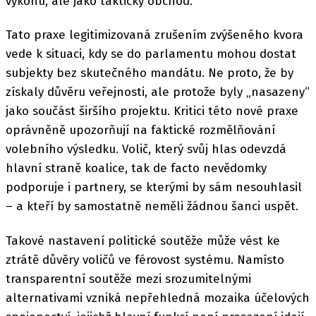
výkonu, ale jako taktický obchod.
Tato praxe legitimizovaná zrušením zvýšeného kvora
vede k situaci, kdy se do parlamentu mohou dostat
subjekty bez skutečného mandátu. Ne proto, že by
získaly důvěru veřejnosti, ale protože byly „nasazeny“
jako součást širšího projektu. Kritici této nové praxe
oprávněně upozorňují na faktické rozmělňování
volebního výsledku. Volič, který svůj hlas odevzdá
hlavní straně koalice, tak de facto nevědomky
podporuje i partnery, se kterými by sám nesouhlasil
– a kteří by samostatně neměli žádnou šanci uspět.
Takové nastavení politické soutěže může vést ke
ztrátě důvěry voličů ve férovost systému. Namísto
transparentní soutěže mezi srozumitelnými
alternativami vzniká nepřehledná mozaika účelových