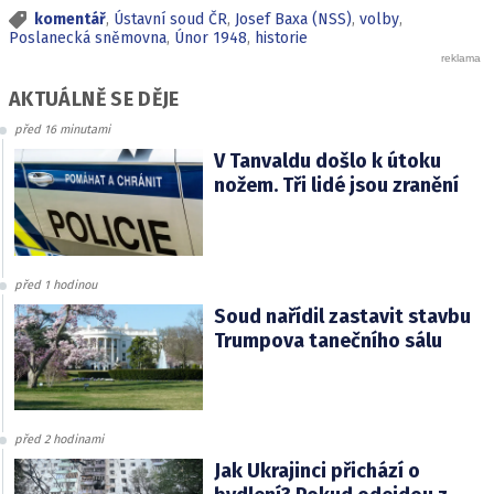
komentář
,
Ústavní soud ČR
,
Josef Baxa (NSS)
,
volby
,
Poslanecká sněmovna
,
Únor 1948
,
historie
AKTUÁLNĚ SE DĚJE
před 16 minutami
V Tanvaldu došlo k útoku
nožem. Tři lidé jsou zranění
před 1 hodinou
Soud nařídil zastavit stavbu
Trumpova tanečního sálu
před 2 hodinami
Jak Ukrajinci přichází o