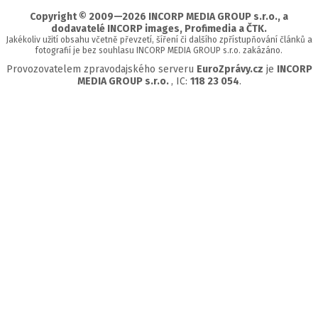
Copyright © 2009—2026 INCORP MEDIA GROUP s.r.o., a
dodavatelé INCORP images, Profimedia a ČTK.
Jakékoliv užití obsahu včetně převzetí, šíření či dalšího zpřístupňování článků a
fotografií je bez souhlasu INCORP MEDIA GROUP s.r.o. zakázáno.
Provozovatelem zpravodajského serveru
EuroZprávy.cz
je
INCORP
MEDIA GROUP s.r.o.
, IC:
118 23 054
.