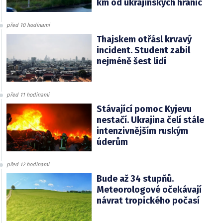
km od ukrajinských hranic
před 10 hodinami
Thajskem otřásl krvavý
incident. Student zabil
nejméně šest lidí
před 11 hodinami
Stávající pomoc Kyjevu
nestačí. Ukrajina čelí stále
intenzivnějším ruským
úderům
před 12 hodinami
Bude až 34 stupňů.
Meteorologové očekávají
návrat tropického počasí