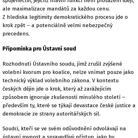
spojenectví, jejichž hlavní funkcí není prosazení idejí,
ale maximalizace mandátů za každou cenu.
Z hlediska legitimity demokratického procesu jde o
krok zpět – a potenciálně velmi nebezpečný
precedens.
Připomínka pro Ústavní soud
Rozhodnutí Ústavního soudu, jímž zrušil zvýšené
volební kvorum pro koalice, nelze vnímat pouze jako
technický výklad volebního zákona. V kontextu
českých dějin jde o krok, který až zarážejícím
způsobem ignoruje zkušenosti minulého století –
především ty, které se týkají devastace české justice a
demokracie ze strany autoritářských sil.
Soudci, kteří se ve svém odůvodnění odvolávají na
ústavní rovnost a spravedlivý přístup, jako by