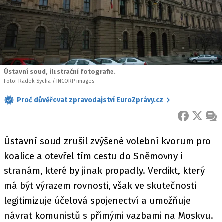
Ústavní soud, ilustrační fotografie.
Foto: Radek Sycha / INCORP images
Proč důvěřovat zpravodajství EuroZprávy.cz
FACEBOOK
X
ZPR
Ústavní soud zrušil zvýšené volební kvorum pro
koalice a otevřel tím cestu do Sněmovny i
stranám, které by jinak propadly. Verdikt, který
má být výrazem rovnosti, však ve skutečnosti
legitimizuje účelová spojenectví a umožňuje
návrat komunistů s přímými vazbami na Moskvu.