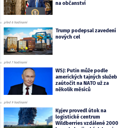
na občanství
před 6 hodinami
Trump podepsal zavedení
nových cel
před 7 hodinami
WSJ: Putin může podle
amerických tajných služeb
zaútočit na NATO už za
několik měsíců
před 9 hodinami
Kyjev provedl útok na
logistické centrum
Wildberries vzdálené 2000