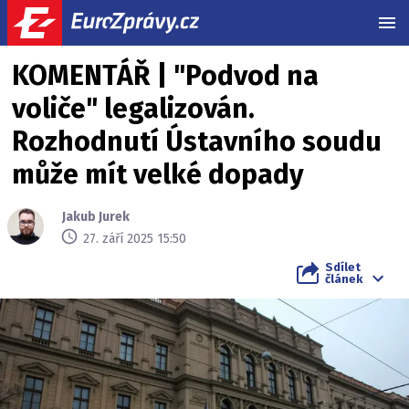
MEN
KOMENTÁŘ | "Podvod na
voliče" legalizován.
Rozhodnutí Ústavního soudu
může mít velké dopady
Jakub Jurek
27. září 2025 15:50
Sdílet
článek