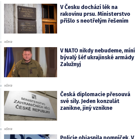
V Česku dochází lék na
rakovinu prsu. Ministerstvo
přišlo s neotřelým řešením
včera
V NATO nikdy nebudeme, míní
bývalý šéf ukrajinské armády
Zalužnyj
včera
Česká diplomacie přesouvá
své síly. Jeden konzulát
zanikne, jiný vznikne
včera
Policie objasnila pomníček. V