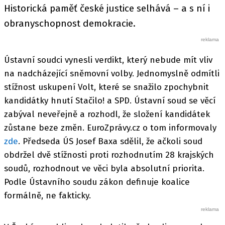
Historická paměť české justice selhává – a s ní i
obranyschopnost demokracie.
Ústavní soudci vynesli verdikt, který nebude mít vliv
na nadcházející sněmovní volby. Jednomyslně odmítli
stížnost uskupení Volt, které se snažilo zpochybnit
kandidátky hnutí Stačilo! a SPD. Ústavní soud se věcí
zabýval neveřejně a rozhodl, že složení kandidátek
zůstane beze změn. EuroZprávy.cz o tom informovaly
zde
. Předseda ÚS Josef Baxa sdělil, že ačkoli soud
obdržel dvě stížnosti proti rozhodnutím 28 krajských
soudů, rozhodnout ve věci byla absolutní priorita.
Podle Ústavního soudu zákon definuje koalice
formálně, ne fakticky.