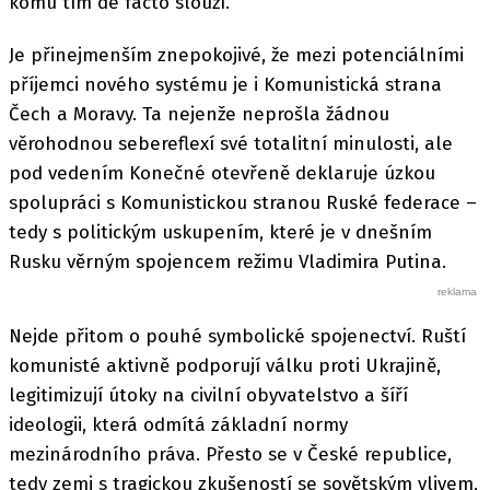
komu tím de facto slouží.
Je přinejmenším znepokojivé, že mezi potenciálními
příjemci nového systému je i Komunistická strana
Čech a Moravy. Ta nejenže neprošla žádnou
věrohodnou sebereflexí své totalitní minulosti, ale
pod vedením Konečné otevřeně deklaruje úzkou
spolupráci s Komunistickou stranou Ruské federace –
tedy s politickým uskupením, které je v dnešním
Rusku věrným spojencem režimu Vladimira Putina.
Nejde přitom o pouhé symbolické spojenectví. Ruští
komunisté aktivně podporují válku proti Ukrajině,
legitimizují útoky na civilní obyvatelstvo a šíří
ideologii, která odmítá základní normy
mezinárodního práva. Přesto se v České republice,
tedy zemi s tragickou zkušeností se sovětským vlivem,