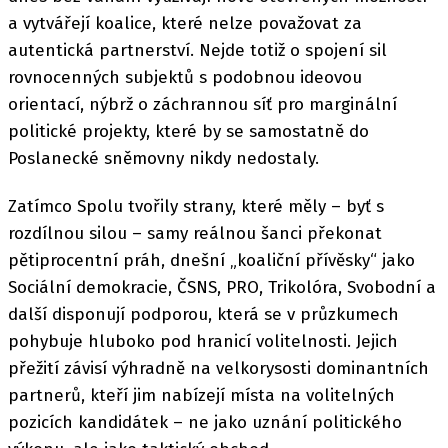
a vytvářejí koalice, které nelze považovat za
autentická partnerství. Nejde totiž o spojení sil
rovnocenných subjektů s podobnou ideovou
orientací, nýbrž o záchrannou síť pro marginální
politické projekty, které by se samostatně do
Poslanecké sněmovny nikdy nedostaly.
Zatímco Spolu tvořily strany, které měly – byť s
rozdílnou silou – samy reálnou šanci překonat
pětiprocentní práh, dnešní „koaliční přívěsky“ jako
Sociální demokracie, ČSNS, PRO, Trikolóra, Svobodní a
další disponují podporou, která se v průzkumech
pohybuje hluboko pod hranicí volitelnosti. Jejich
přežití závisí výhradně na velkorysosti dominantních
partnerů, kteří jim nabízejí místa na volitelných
pozicích kandidátek – ne jako uznání politického