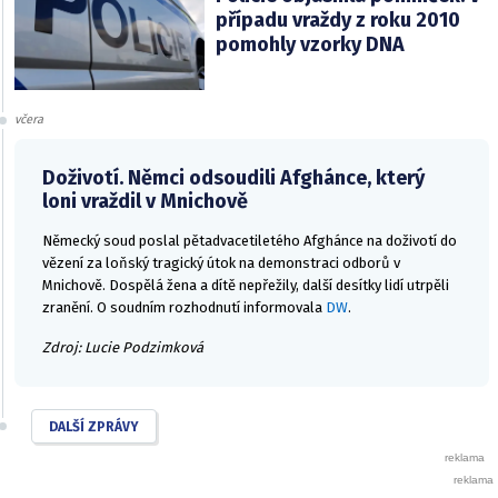
případu vraždy z roku 2010
pomohly vzorky DNA
včera
Doživotí. Němci odsoudili Afghánce, který
loni vraždil v Mnichově
Německý soud poslal pětadvacetiletého Afghánce na doživotí do
vězení za loňský tragický útok na demonstraci odborů v
Mnichově. Dospělá žena a dítě nepřežily, další desítky lidí utrpěli
zranění. O soudním rozhodnutí informovala
DW
.
Zdroj: Lucie Podzimková
DALŠÍ ZPRÁVY