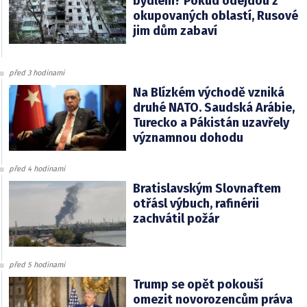
bydlení? Pokud odejdou z
okupovaných oblastí, Rusové
jim dům zabaví
před 3 hodinami
Na Blízkém východě vzniká
druhé NATO. Saudská Arábie,
Turecko a Pákistán uzavřely
významnou dohodu
před 4 hodinami
Bratislavským Slovnaftem
otřásl výbuch, rafinérii
zachvátil požár
před 5 hodinami
Trump se opět pokouší
omezit novorozencům práva