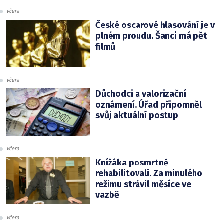
včera
České oscarové hlasování je v
plném proudu. Šanci má pět
filmů
včera
Důchodci a valorizační
oznámení. Úřad připomněl
svůj aktuální postup
včera
Knížáka posmrtně
rehabilitovali. Za minulého
režimu strávil měsíce ve
vazbě
včera