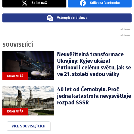
Sdílet na X
Sdílet na Facebooku
Vstoupit do diskuze
SOUVISEJÍCÍ
Neuvěřitelná transformace
Ukrajiny: Kyjev ukázal
Putinovi i celému světu, jak se
ve 21. století vedou války
KOMENTÁŘ
40 let od Černobylu. Proč
jedna katastrofa nevysvětluje
rozpad SSSR
KOMENTÁŘ
VÍCE SOUVISEJÍCÍCH