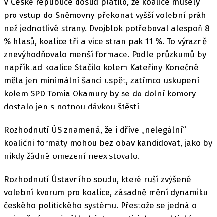
V České republice dosud platilo, že koalice musely
pro vstup do Sněmovny překonat vyšší volební práh
než jednotlivé strany. Dvojblok potřeboval alespoň 8
% hlasů, koalice tří a více stran pak 11 %. To výrazně
znevýhodňovalo menší formace. Podle průzkumů by
například koalice Stačilo kolem Kateřiny Konečné
měla jen minimální šanci uspět, zatímco uskupení
kolem SPD Tomia Okamury by se do dolní komory
dostalo jen s notnou dávkou štěstí.
Rozhodnutí ÚS znamená, že i dříve „nelegální“
koaliční formáty mohou bez obav kandidovat, jako by
nikdy žádné omezení neexistovalo.
Rozhodnutí Ústavního soudu, které ruší zvýšené
volební kvorum pro koalice, zásadně mění dynamiku
českého politického systému. Přestože se jedná o