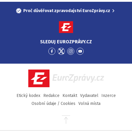
Proč důvěřovat zpravodajství EuroZprávy.cz
SLEDUJ EUROZPRÁVY.CZ
Přejít
Přejít
Přejít
Přejít
na
na
na
na
Facebook
Twitter
Instagram
YouTube
EuroZprávy.cz
Etický kodex
Redakce
Kontakt
Vydavatel
Inzerce
Osobní údaje / Cookies
Volná místa
Přejít
na
začátek
stránky