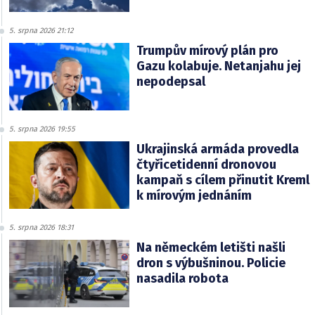
5. srpna 2026 21:12
Trumpův mírový plán pro
Gazu kolabuje. Netanjahu jej
nepodepsal
5. srpna 2026 19:55
Ukrajinská armáda provedla
čtyřicetidenní dronovou
kampaň s cílem přinutit Kreml
k mírovým jednáním
5. srpna 2026 18:31
Na německém letišti našli
dron s výbušninou. Policie
nasadila robota