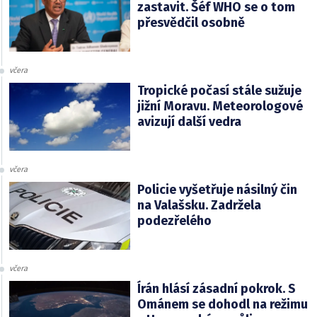
zastavit. Šéf WHO se o tom
přesvědčil osobně
včera
Tropické počasí stále sužuje
jižní Moravu. Meteorologové
avizují další vedra
včera
Policie vyšetřuje násilný čin
na Valašsku. Zadržela
podezřelého
včera
Írán hlásí zásadní pokrok. S
Ománem se dohodl na režimu