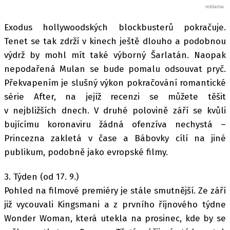
Exodus hollywoodských blockbusterů pokračuje.
Tenet se tak zdrží v kinech ještě dlouho a podobnou
výdrž by mohl mít také výborný Šarlatán. Naopak
nepodařená Mulan se bude pomalu odsouvat pryč.
Překvapením je slušný výkon pokračování romantické
série After, na jejíž recenzi se můžete těšit
v nejbližších dnech. V druhé polovině září se kvůli
bujícímu koronaviru žádná ofenzíva nechystá –
Princezna zakletá v čase a Bábovky cílí na jiné
publikum, podobně jako evropské filmy.
3. Týden (od 17. 9.)
Pohled na filmové premiéry je stále smutnější. Ze září
již vycouvali Kingsmani a z prvního říjnového týdne
Wonder Woman, která utekla na prosinec, kde by se