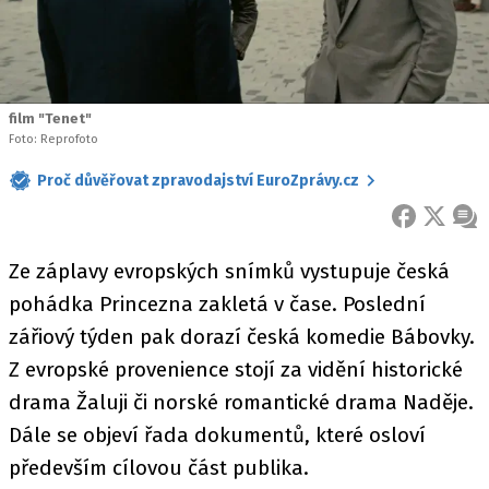
film "Tenet"
Foto: Reprofoto
Proč důvěřovat zpravodajství EuroZprávy.cz
FACEBOOK
X
ZPR
Ze záplavy evropských snímků vystupuje česká
pohádka Princezna zakletá v čase. Poslední
zářiový týden pak dorazí česká komedie Bábovky.
Z evropské provenience stojí za vidění historické
drama Žaluji či norské romantické drama Naděje.
Dále se objeví řada dokumentů, které osloví
především cílovou část publika.