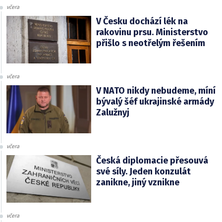
včera
V Česku dochází lék na
rakovinu prsu. Ministerstvo
přišlo s neotřelým řešením
včera
V NATO nikdy nebudeme, míní
bývalý šéf ukrajinské armády
Zalužnyj
včera
Česká diplomacie přesouvá
své síly. Jeden konzulát
zanikne, jiný vznikne
včera