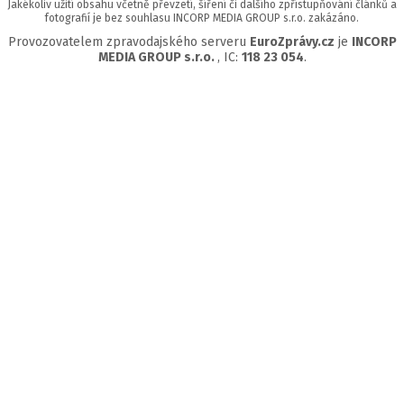
Jakékoliv užití obsahu včetně převzetí, šíření či dalšího zpřístupňování článků a
fotografií je bez souhlasu INCORP MEDIA GROUP s.r.o. zakázáno.
Provozovatelem zpravodajského serveru
EuroZprávy.cz
je
INCORP
MEDIA GROUP s.r.o.
, IC:
118 23 054
.