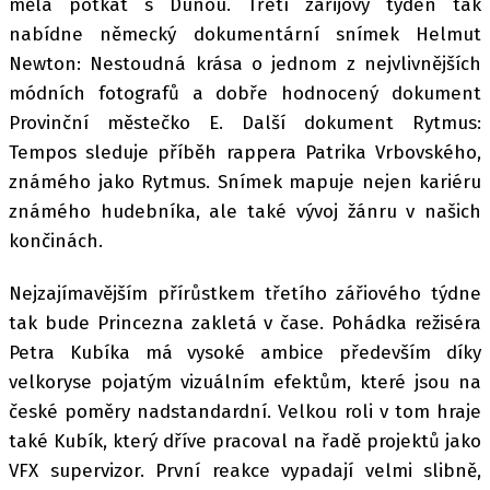
měla potkat s Dunou. Třetí zářijový týden tak
nabídne německý dokumentární snímek Helmut
Newton: Nestoudná krása o jednom z nejvlivnějších
módních fotografů a dobře hodnocený dokument
Provinční městečko E. Další dokument Rytmus:
Tempos sleduje příběh rappera Patrika Vrbovského,
známého jako Rytmus. Snímek mapuje nejen kariéru
známého hudebníka, ale také vývoj žánru v našich
končinách.
Nejzajímavějším přírůstkem třetího zářiového týdne
tak bude Princezna zakletá v čase. Pohádka režiséra
Petra Kubíka má vysoké ambice především díky
velkoryse pojatým vizuálním efektům, které jsou na
české poměry nadstandardní. Velkou roli v tom hraje
také Kubík, který dříve pracoval na řadě projektů jako
VFX supervizor. První reakce vypadají velmi slibně,