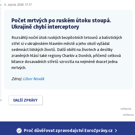
5. srpna 2026 17:17
Počet mrtvých po ruském útoku stoupá.
Ukrajině chybí interceptory
Rozsáhlý noční útok ruských bezpilotních letounů a balistických
střel si v ukrajinském hlavním městě a jeho okolí vyžádal
sedmnáct lidských životů. Další oběti na životech a desítky
zraněných hlásí také regiony Charkiv a Doněck, přičemž celková
bilance dosavadních střetů vzrostla na nejméně dvacet jedna
mrtvých.
Zdroj:
Libor Novák
DALŠÍ ZPRÁVY
Proč důvěřovat zpravodajství EuroZprávy.cz