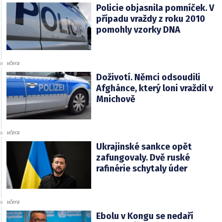
Policie objasnila pomníček. V
případu vraždy z roku 2010
pomohly vzorky DNA
včera
Doživotí. Němci odsoudili
Afghánce, který loni vraždil v
Mnichově
včera
Ukrajinské sankce opět
zafungovaly. Dvě ruské
rafinérie schytaly úder
včera
Ebolu v Kongu se nedaří