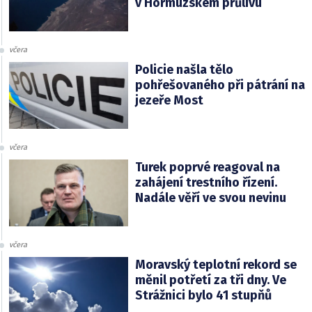
v Hormuzském průlivu
včera
Policie našla tělo
pohřešovaného při pátrání na
jezeře Most
včera
Turek poprvé reagoval na
zahájení trestního řízení.
Nadále věří ve svou nevinu
včera
Moravský teplotní rekord se
měnil potřetí za tři dny. Ve
Strážnici bylo 41 stupňů