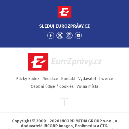
SLEDUJ EUROZPRÁVY.CZ
Přejít
Přejít
Přejít
Přejít
na
na
na
na
Facebook
Twitter
Instagram
YouTube
EuroZprávy.cz
Etický kodex
Redakce
Kontakt
Vydavatel
Inzerce
Osobní údaje / Cookies
Volná místa
Přejít
na
začátek
stránky
Copyright © 2009—2026 INCORP MEDIA GROUP s.r.o., a
dodavatelé INCORP images, Profimedia a ČTK.