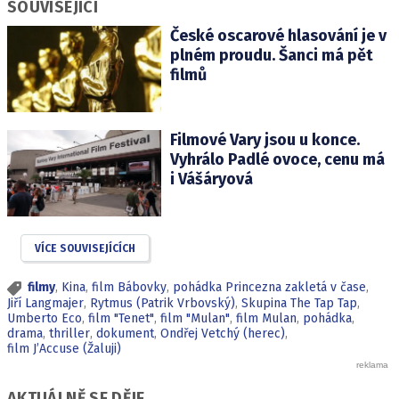
SOUVISEJÍCÍ
České oscarové hlasování je v
plném proudu. Šanci má pět
filmů
Filmové Vary jsou u konce.
Vyhrálo Padlé ovoce, cenu má
i Vášáryová
VÍCE SOUVISEJÍCÍCH
filmy
,
Kina
,
film Bábovky
,
pohádka Princezna zakletá v čase
,
Jiří Langmajer
,
Rytmus (Patrik Vrbovský)
,
Skupina The Tap Tap
,
Umberto Eco
,
film "Tenet"
,
film "Mulan"
,
film Mulan
,
pohádka
,
drama
,
thriller
,
dokument
,
Ondřej Vetchý (herec)
,
film J’Accuse (Žaluji)
AKTUÁLNĚ SE DĚJE