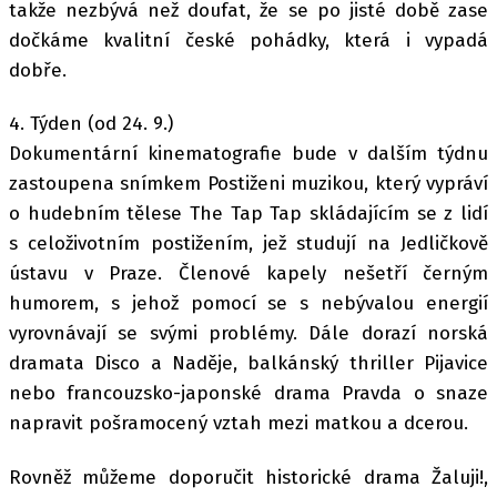
takže nezbývá než doufat, že se po jisté době zase
dočkáme kvalitní české pohádky, která i vypadá
dobře.
4. Týden (od 24. 9.)
Dokumentární kinematografie bude v dalším týdnu
zastoupena snímkem Postiženi muzikou, který vypráví
o hudebním tělese The Tap Tap skládajícím se z lidí
s celoživotním postižením, jež studují na Jedličkově
ústavu v Praze. Členové kapely nešetří černým
humorem, s jehož pomocí se s nebývalou energií
vyrovnávají se svými problémy. Dále dorazí norská
dramata Disco a Naděje, balkánský thriller Pijavice
nebo francouzsko-japonské drama Pravda o snaze
napravit pošramocený vztah mezi matkou a dcerou.
Rovněž můžeme doporučit historické drama Žaluji!,