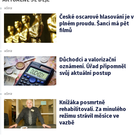
včera
České oscarové hlasování je v
plném proudu. Šanci má pět
filmů
včera
Důchodci a valorizační
oznámení. Úřad připomněl
svůj aktuální postup
včera
Knížáka posmrtně
rehabilitovali. Za minulého
režimu strávil měsíce ve
vazbě