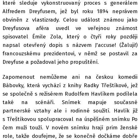
které sleduje vykonstruovaný proces s generálem
Alfredem Dreyfusem, jež byl roku 1894 neprávem
obviněn z vlastizrady. Celou událost známou jako
Dreyfusova aféra uvedl ve veřejnou známost
spisovatel Émile Zola, který o čtyři roky později
napsal otevřený dopis s názvem J'accuse! (Žaluji!)
francouzskému prezidentovi, v němž se postavil za
Dreyfuse a požadoval jeho propuštění.
Zapomenout nemůžeme ani na českou komedii
Bábovky, která vychází z knihy Radky Třeštíkové, jež
se společně s režisérem Rudolfem Havlíkem podílela
také na scénáři. Snímek mapuje současné
partnerské vztahy ale i rodinné soužití. Havlík již
s Třeštíkovou spolupracoval na úspěšném snímku Po
čem muži touží. V novém snímku hrají prim ženské
role, takže doufejme, že se konečně dočkáme dobře