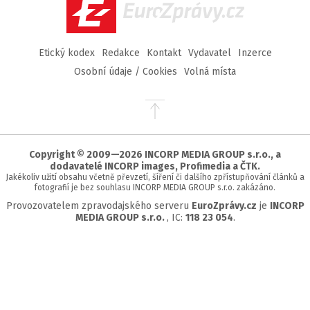
EuroZprávy.cz
Etický kodex
Redakce
Kontakt
Vydavatel
Inzerce
Osobní údaje / Cookies
Volná místa
Přejít
na
začátek
stránky
Copyright © 2009—2026 INCORP MEDIA GROUP s.r.o., a
dodavatelé INCORP images, Profimedia a ČTK.
Jakékoliv užití obsahu včetně převzetí, šíření či dalšího zpřístupňování článků a
fotografií je bez souhlasu INCORP MEDIA GROUP s.r.o. zakázáno.
Provozovatelem zpravodajského serveru
EuroZprávy.cz
je
INCORP
MEDIA GROUP s.r.o.
, IC:
118 23 054
.