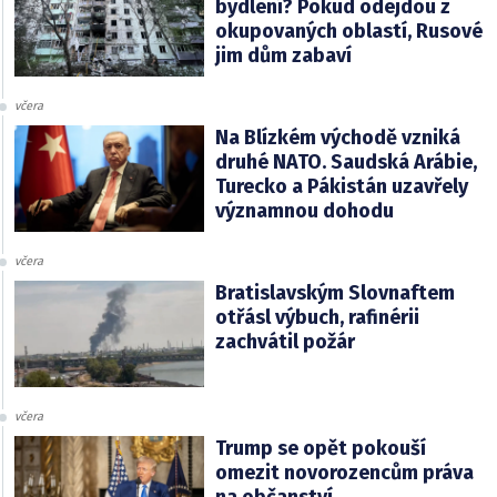
bydlení? Pokud odejdou z
okupovaných oblastí, Rusové
jim dům zabaví
včera
Na Blízkém východě vzniká
druhé NATO. Saudská Arábie,
Turecko a Pákistán uzavřely
významnou dohodu
včera
Bratislavským Slovnaftem
otřásl výbuch, rafinérii
zachvátil požár
včera
Trump se opět pokouší
omezit novorozencům práva