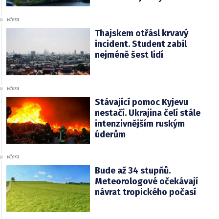
včera
Thajskem otřásl krvavý
incident. Student zabil
nejméně šest lidí
včera
Stávající pomoc Kyjevu
nestačí. Ukrajina čelí stále
intenzivnějším ruským
úderům
včera
Bude až 34 stupňů.
Meteorologové očekávají
návrat tropického počasí