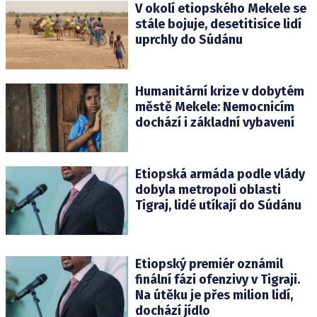
V okolí etiopského Mekele se
stále bojuje, desetitisíce lidí
uprchly do Súdánu
Humanitární krize v dobytém
městě Mekele: Nemocnicím
dochází i základní vybavení
Etiopská armáda podle vlády
dobyla metropoli oblasti
Tigraj, lidé utíkají do Súdánu
Etiopský premiér oznámil
finální fázi ofenzivy v Tigraji.
Na útěku je přes milion lidí,
dochází jídlo