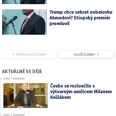
Trump chce sebrat nobelovku
Ahmedovi? Etiopský premiér
promluvil
PŘEDCHOZÍ ČLÁNKY
DALŠÍ ČLÁNKY
AKTUÁLNĚ SE DĚJE
před 3 hodinami
Česko se rozloučilo s
výtvarným umělcem Milanem
Knížákem
před 4 hodinami