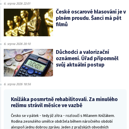
6. srpna 2026 22:01
České oscarové hlasování je v
plném proudu. Šanci má pět
filmů
6. srpna 2026 20:10
Důchodci a valorizační
oznámení. Úřad připomněl
svůj aktuální postup
6. srpna 2026 18:56
Knížáka posmrtně rehabilitovali. Za minulého
režimu strávil měsíce ve vazbě
Česko se v pátek - tedy již zítra - rozloučí s Milanem Knížákem.
Rodina zesnulého umělce obdržela během náročného období
alespoň jednu dobrou zprávu. Jeden z pražských obvodních