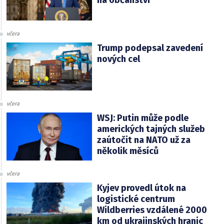
na občanství
včera
Trump podepsal zavedení
nových cel
včera
WSJ: Putin může podle
amerických tajných služeb
zaútočit na NATO už za
několik měsíců
včera
Kyjev provedl útok na
logistické centrum
Wildberries vzdálené 2000
km od ukrajinských hranic