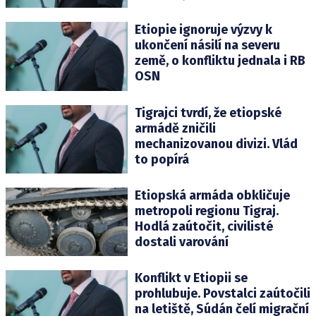
Etiopie ignoruje výzvy k
ukončení násilí na severu
země, o konfliktu jednala i RB
OSN
Tigrajci tvrdí, že etiopské
armádě zničili
mechanizovanou divizi. Vlád
to popírá
Etiopská armáda obkličuje
metropoli regionu Tigraj.
Hodlá zaútočit, civilisté
dostali varování
Konflikt v Etiopii se
prohlubuje. Povstalci zaútočili
na letiště, Súdán čelí migrační