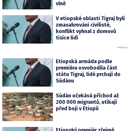
vlně
V etiopské oblasti Tigraj byli
zmasakrováni civilisté,
konflikt vyhnal z domovů
tisíce lidí
Etiopská armáda podle
premiéra osvobodila část
státu Tigraj, lidé prchají do
Súdánu
Súdán očekává příchod až
200 000 migrantů, utíkají
před boji v Etiopii
Etiopský premiér zřejmě