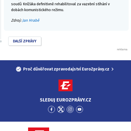
soudů Knížáka definitivně rehabilitoval za vazební stíhání v
dobách komunistického režimu.
Zdroj:
Jan Hrabě
DALŠÍ ZPRÁVY
Proč důvěřovat zpravodajství EuroZprávy.cz
SLEDUJ EUROZPRÁVY.CZ
Přejít
Přejít
Přejít
Přejít
na
na
na
na
Facebook
Twitter
Instagram
YouTube