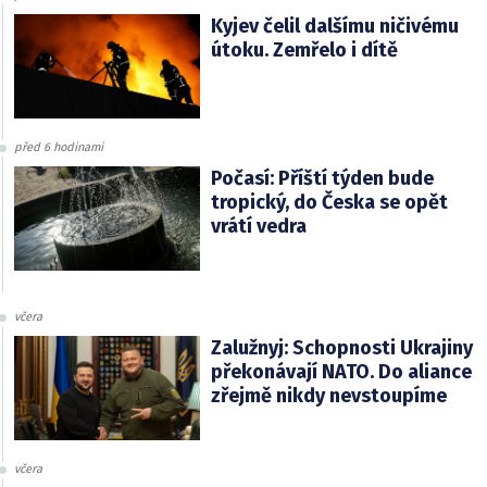
Kyjev čelil dalšímu ničivému
útoku. Zemřelo i dítě
před 6 hodinami
Počasí: Příští týden bude
tropický, do Česka se opět
vrátí vedra
včera
Zalužnyj: Schopnosti Ukrajiny
překonávají NATO. Do aliance
zřejmě nikdy nevstoupíme
včera