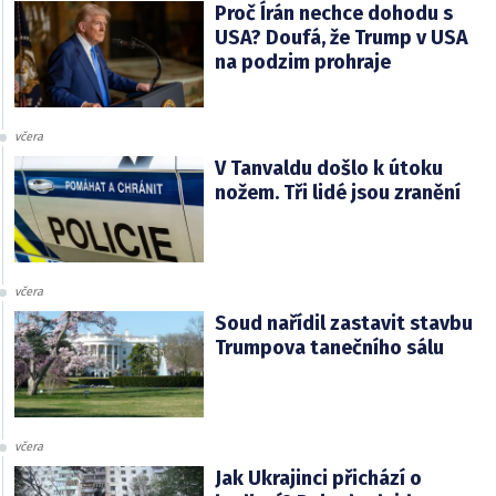
Proč Írán nechce dohodu s
USA? Doufá, že Trump v USA
na podzim prohraje
včera
V Tanvaldu došlo k útoku
nožem. Tři lidé jsou zranění
včera
Soud nařídil zastavit stavbu
Trumpova tanečního sálu
včera
Jak Ukrajinci přichází o