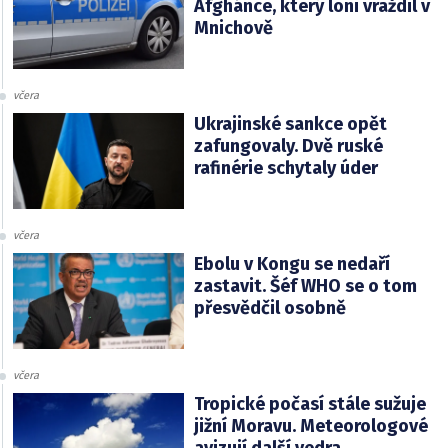
Afghánce, který loni vraždil v
Mnichově
včera
Ukrajinské sankce opět
zafungovaly. Dvě ruské
rafinérie schytaly úder
včera
Ebolu v Kongu se nedaří
zastavit. Šéf WHO se o tom
přesvědčil osobně
včera
Tropické počasí stále sužuje
jižní Moravu. Meteorologové