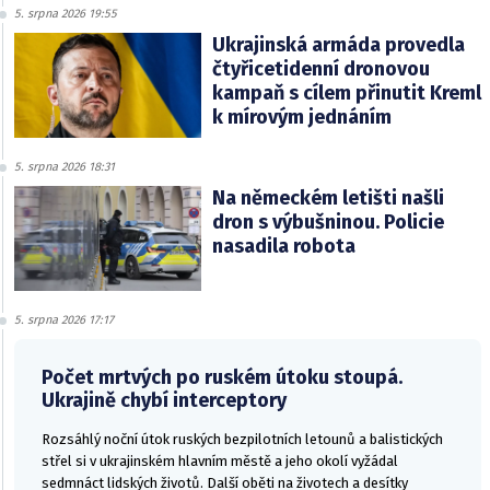
5. srpna 2026 19:55
Ukrajinská armáda provedla
čtyřicetidenní dronovou
kampaň s cílem přinutit Kreml
k mírovým jednáním
5. srpna 2026 18:31
Na německém letišti našli
dron s výbušninou. Policie
nasadila robota
5. srpna 2026 17:17
Počet mrtvých po ruském útoku stoupá.
Ukrajině chybí interceptory
Rozsáhlý noční útok ruských bezpilotních letounů a balistických
střel si v ukrajinském hlavním městě a jeho okolí vyžádal
sedmnáct lidských životů. Další oběti na životech a desítky