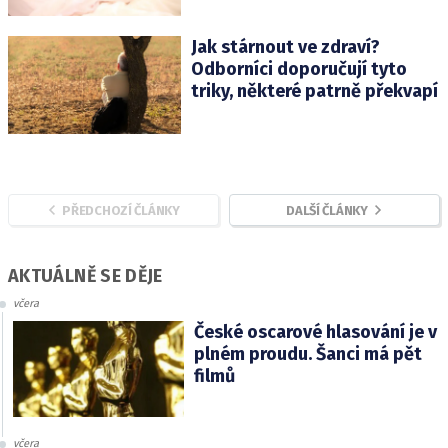
Jak stárnout ve zdraví?
Odborníci doporučují tyto
triky, některé patrně překvapí
PŘEDCHOZÍ ČLÁNKY
DALŠÍ ČLÁNKY
AKTUÁLNĚ SE DĚJE
včera
České oscarové hlasování je v
plném proudu. Šanci má pět
filmů
včera