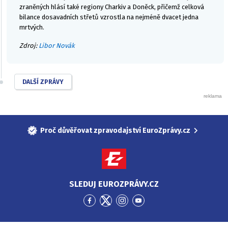
zraněných hlásí také regiony Charkiv a Doněck, přičemž celková
bilance dosavadních střetů vzrostla na nejméně dvacet jedna
mrtvých.
Zdroj:
Libor Novák
DALŠÍ ZPRÁVY
Proč důvěřovat zpravodajství EuroZprávy.cz
SLEDUJ EUROZPRÁVY.CZ
Přejít
Přejít
Přejít
Přejít
na
na
na
na
Facebook
Twitter
Instagram
YouTube