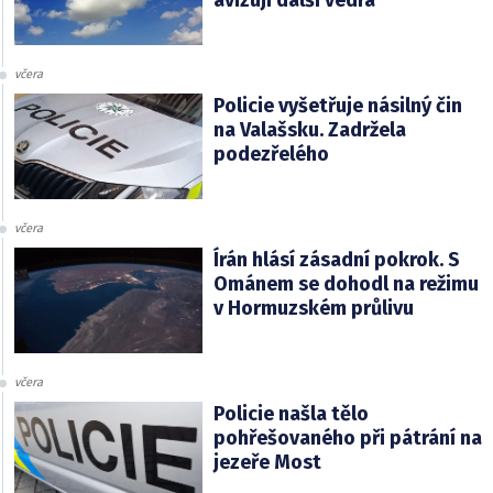
avizují další vedra
včera
Policie vyšetřuje násilný čin
na Valašsku. Zadržela
podezřelého
včera
Írán hlásí zásadní pokrok. S
Ománem se dohodl na režimu
v Hormuzském průlivu
včera
Policie našla tělo
pohřešovaného při pátrání na
jezeře Most