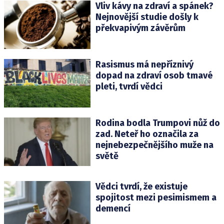
Vliv kávy na zdraví a spánek?
Nejnovější studie došly k
překvapivým závěrům
Rasismus má nepříznivý
dopad na zdraví osob tmavé
pleti, tvrdí vědci
Rodina bodla Trumpovi nůž do
zad. Neteř ho označila za
nejnebezpečnějšího muže na
světě
Vědci tvrdí, že existuje
spojitost mezi pesimismem a
demencí