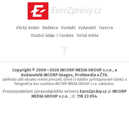
EuroZprávy.cz
Etický kodex
Redakce
Kontakt
Vydavatel
Inzerce
Osobní údaje / Cookies
Volná místa
Přejít
na
začátek
stránky
Copyright © 2009—2026 INCORP MEDIA GROUP s.r.o., a
dodavatelé INCORP images, Profimedia a ČTK.
Jakékoliv užití obsahu včetně převzetí, šíření či dalšího zpřístupňování článků a
fotografií je bez souhlasu INCORP MEDIA GROUP s.r.o. zakázáno.
Provozovatelem zpravodajského serveru
EuroZprávy.cz
je
INCORP
MEDIA GROUP s.r.o.
, IC:
118 23 054
.