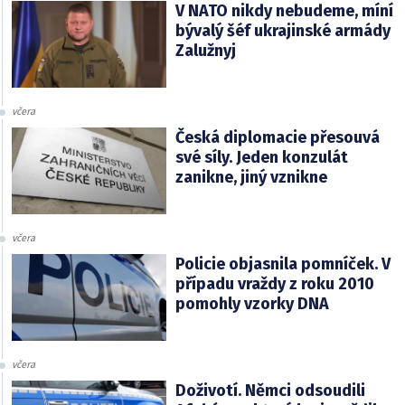
V NATO nikdy nebudeme, míní
bývalý šéf ukrajinské armády
Zalužnyj
včera
Česká diplomacie přesouvá
své síly. Jeden konzulát
zanikne, jiný vznikne
včera
Policie objasnila pomníček. V
případu vraždy z roku 2010
pomohly vzorky DNA
včera
Doživotí. Němci odsoudili