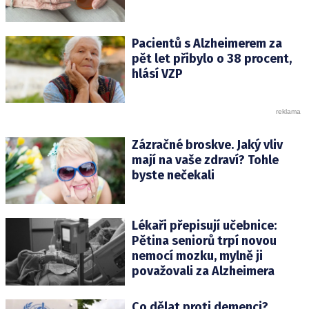
Pacientů s Alzheimerem za
pět let přibylo o 38 procent,
hlásí VZP
Zázračné broskve. Jaký vliv
mají na vaše zdraví? Tohle
byste nečekali
Lékaři přepisují učebnice:
Pětina seniorů trpí novou
nemocí mozku, mylně ji
považovali za Alzheimera
Co dělat proti demenci?