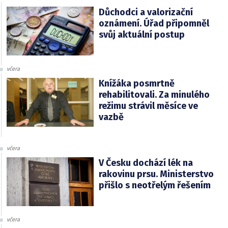
Důchodci a valorizační
oznámení. Úřad připomněl
svůj aktuální postup
včera
Knížáka posmrtně
rehabilitovali. Za minulého
režimu strávil měsíce ve
vazbě
včera
V Česku dochází lék na
rakovinu prsu. Ministerstvo
přišlo s neotřelým řešením
včera