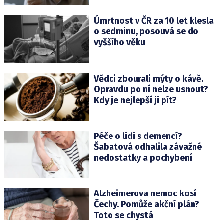
Úmrtnost v ČR za 10 let klesla
o sedminu, posouvá se do
vyššího věku
Vědci zbourali mýty o kávě.
Opravdu po ní nelze usnout?
Kdy je nejlepší ji pít?
Péče o lidi s demencí?
Šabatová odhalila závažné
nedostatky a pochybení
Alzheimerova nemoc kosí
Čechy. Pomůže akční plán?
Toto se chystá