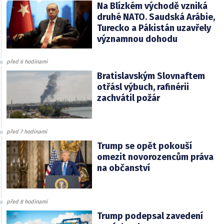
Na Blízkém východě vzniká
druhé NATO. Saudská Arábie,
Turecko a Pákistán uzavřely
významnou dohodu
před 6 hodinami
Bratislavským Slovnaftem
otřásl výbuch, rafinérii
zachvátil požár
před 7 hodinami
Trump se opět pokouší
omezit novorozencům práva
na občanství
před 8 hodinami
Trump podepsal zavedení