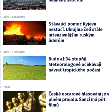
nejméně šest lidí
před 13 hodinami
Stávající pomoc Kyjevu
nestačí. Ukrajina čelí stále
intenzivnějším ruským
úderům
před 14 hodinami
Bude až 34 stupňů.
Meteorologové očekávají
návrat tropického počasí
včera
České oscarové hlasování je v
plném proudu. Šanci má pět
filmů