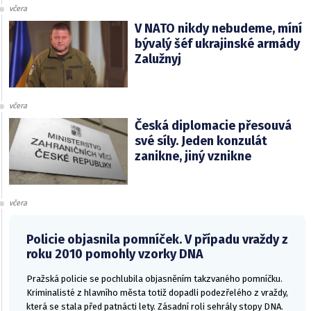
včera
V NATO nikdy nebudeme, míní
bývalý šéf ukrajinské armády
Zalužnyj
včera
Česká diplomacie přesouvá
své síly. Jeden konzulát
zanikne, jiný vznikne
včera
Policie objasnila pomníček. V případu vraždy z
roku 2010 pomohly vzorky DNA
Pražská policie se pochlubila objasněním takzvaného pomníčku.
Kriminalisté z hlavního města totiž dopadli podezřelého z vraždy,
která se stala před patnácti lety. Zásadní roli sehrály stopy DNA.