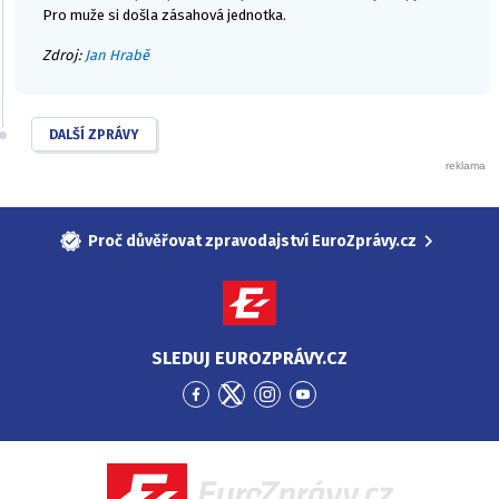
Pro muže si došla zásahová jednotka.
Zdroj:
Jan Hrabě
DALŠÍ ZPRÁVY
Proč důvěřovat zpravodajství EuroZprávy.cz
SLEDUJ EUROZPRÁVY.CZ
Přejít
Přejít
Přejít
Přejít
na
na
na
na
Facebook
Twitter
Instagram
YouTube
EuroZprávy.cz