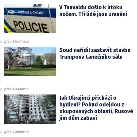
V Tanvaldu došlo k útoku
nožem. Tři lidé jsou zranění
před 3 hodinami
Soud nařídil zastavit stavbu
Trumpova tanečního sálu
před 4 hodinami
Jak Ukrajinci přichází o
bydlení? Pokud odejdou z
okupovaných oblastí, Rusové
jim dům zabaví
před 5 hodinami