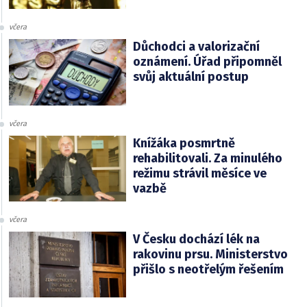
včera
Důchodci a valorizační
oznámení. Úřad připomněl
svůj aktuální postup
včera
Knížáka posmrtně
rehabilitovali. Za minulého
režimu strávil měsíce ve
vazbě
včera
V Česku dochází lék na
rakovinu prsu. Ministerstvo
přišlo s neotřelým řešením