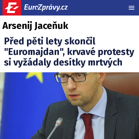
MEN
Arsenij Jaceňuk
Před pěti lety skončil
"Euromajdan", krvavé protesty
si vyžádaly desítky mrtvých