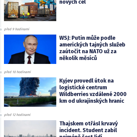
nových cel
před 9 hodinami
WSJ: Putin může podle
amerických tajných služeb
zaútočit na NATO už za
několik měsíců
před 10 hodinami
Kyjev provedl útok na
logistické centrum
Wildberries vzdálené 2000
km od ukrajinských hranic
před 12 hodinami
Thajskem otřásl krvavý
incident. Student zabil