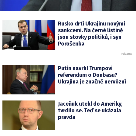
Rusko drtí Ukrajinu novými
sankcemi. Na černé listině
jsou stovky politiků, i syn
Porošenka
Putin navrhl Trumpovi
referendum o Donbasu?
Ukrajina je značně nervózní
Jaceňuk utekl do Ameriky,
tvrdilo se. Teď se ukázala
pravda