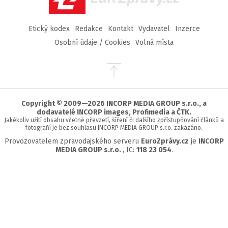
Etický kodex
Redakce
Kontakt
Vydavatel
Inzerce
Osobní údaje / Cookies
Volná místa
Přejít
na
začátek
stránky
Copyright © 2009—2026 INCORP MEDIA GROUP s.r.o., a
dodavatelé INCORP images, Profimedia a ČTK.
Jakékoliv užití obsahu včetně převzetí, šíření či dalšího zpřístupňování článků a
fotografií je bez souhlasu INCORP MEDIA GROUP s.r.o. zakázáno.
Provozovatelem zpravodajského serveru
EuroZprávy.cz
je
INCORP
MEDIA GROUP s.r.o.
, IC:
118 23 054
.