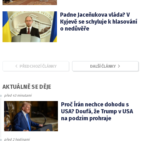
Padne Jaceňukova vláda? V
Kyjevě se schyluje k hlasování
o nedůvěře
PŘEDCHOZÍ ČLÁNKY
DALŠÍ ČLÁNKY
AKTUÁLNĚ SE DĚJE
před 43 minutami
Proč Írán nechce dohodu s
USA? Doufá, že Trump v USA
na podzim prohraje
před 2 hodinami