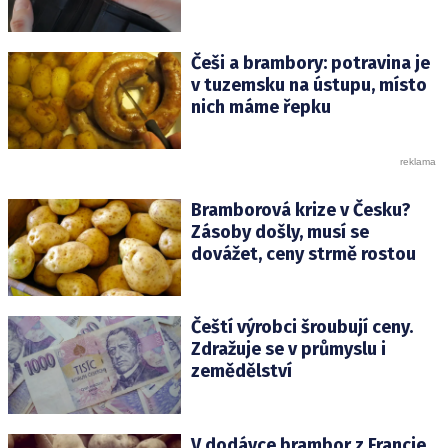
Češi a brambory: potravina je
v tuzemsku na ústupu, místo
nich máme řepku
Bramborová krize v Česku?
Zásoby došly, musí se
dovážet, ceny strmě rostou
Čeští výrobci šroubují ceny.
Zdražuje se v průmyslu i
zemědělství
V dodávce brambor z Francie