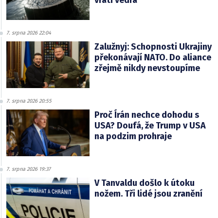
vrátí vedra
7. srpna 2026 22:04
Zalužnyj: Schopnosti Ukrajiny
překonávají NATO. Do aliance
zřejmě nikdy nevstoupíme
7. srpna 2026 20:55
Proč Írán nechce dohodu s
USA? Doufá, že Trump v USA
na podzim prohraje
7. srpna 2026 19:37
V Tanvaldu došlo k útoku
nožem. Tři lidé jsou zranění