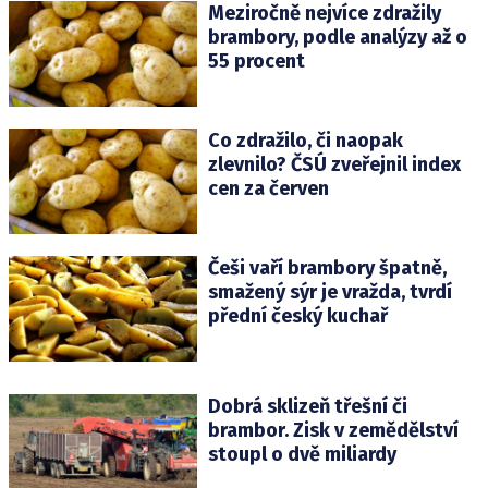
Meziročně nejvíce zdražily
brambory, podle analýzy až o
55 procent
Co zdražilo, či naopak
zlevnilo? ČSÚ zveřejnil index
cen za červen
Češi vaří brambory špatně,
smažený sýr je vražda, tvrdí
přední český kuchař
Dobrá sklizeň třešní či
brambor. Zisk v zemědělství
stoupl o dvě miliardy