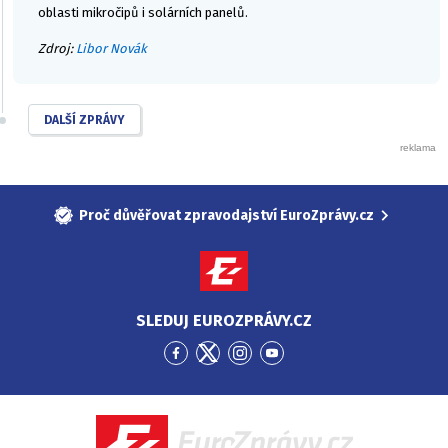
oblasti mikročipů i solárních panelů.
Zdroj:
Libor Novák
DALŠÍ ZPRÁVY
Proč důvěřovat zpravodajství EuroZprávy.cz
SLEDUJ EUROZPRÁVY.CZ
Přejít
Přejít
Přejít
Přejít
na
na
na
na
Facebook
Twitter
Instagram
YouTube
EuroZprávy.cz