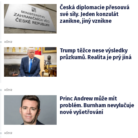
Česká diplomacie přesouvá
své síly. Jeden konzulát
zanikne, jiný vznikne
včera
Trump těžce nese výsledky
průzkumů. Realita je prý jiná
včera
Princ Andrew může mít
problém. Burnham nevylučuje
nové vyšetřování
včera