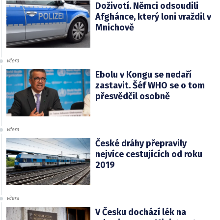
Doživotí. Němci odsoudili
Afghánce, který loni vraždil v
Mnichově
včera
Ebolu v Kongu se nedaří
zastavit. Šéf WHO se o tom
přesvědčil osobně
včera
České dráhy přepravily
nejvíce cestujících od roku
2019
včera
V Česku dochází lék na