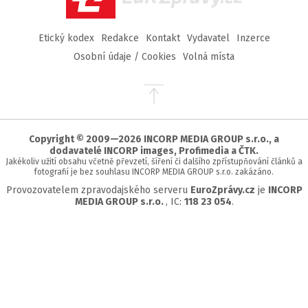
Etický kodex
Redakce
Kontakt
Vydavatel
Inzerce
Osobní údaje / Cookies
Volná místa
Přejít
na
začátek
stránky
Copyright © 2009—2026 INCORP MEDIA GROUP s.r.o., a
dodavatelé INCORP images, Profimedia a ČTK.
Jakékoliv užití obsahu včetně převzetí, šíření či dalšího zpřístupňování článků a
fotografií je bez souhlasu INCORP MEDIA GROUP s.r.o. zakázáno.
Provozovatelem zpravodajského serveru
EuroZprávy.cz
je
INCORP
MEDIA GROUP s.r.o.
, IC:
118 23 054
.