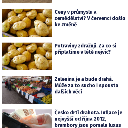
Ceny v průmyslu a
zemědělství? V červenci došlo
ke změně
Potraviny zdražují. Za co si
připlatíme v létě nejvíc?
Zelenina je a bude drahá.
Může za to sucho i spousta
dalších věcí
Česko drtí drahota. Inflace je
nejvyšší od října 2012,
brambory jsou pomalu luxus