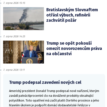
7. srpna 2026 15:15
Bratislavským Slovnaftem
otřásl výbuch, rafinérii
zachvátil požár
7. srpna 2026 14:25
Trump se opět pokouší
omezit novorozencům práva
na občanství
7. srpna 2026 13:11
Trump podepsal zavedení nových cel
Americký prezident Donald Trump podepsal nové nařízení, kterým
zavádí patnáctiprocentní clo na dovážené produkty obsahující
polysilikon. Toto opatření má začít platit čtvrtého prosince a jeho
hlavním úkolem je podpořit domácí dodavatelské řetězce v