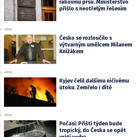
rakovinu prsu. Ministerstvo
přišlo s neotřelým řešením
včera
Česko se rozloučilo s
výtvarným umělcem Milanem
Knížákem
včera
Kyjev čelil dalšímu ničivému
útoku. Zemřelo i dítě
včera
Počasí: Příští týden bude
tropický, do Česka se opět