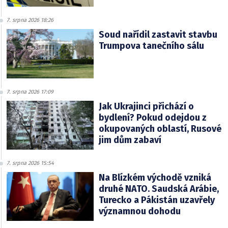
7. srpna 2026 18:26
Soud nařídil zastavit stavbu
Trumpova tanečního sálu
7. srpna 2026 17:09
Jak Ukrajinci přichází o
bydlení? Pokud odejdou z
okupovaných oblastí, Rusové
jim dům zabaví
7. srpna 2026 15:54
Na Blízkém východě vzniká
druhé NATO. Saudská Arábie,
Turecko a Pákistán uzavřely
významnou dohodu