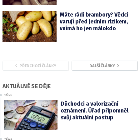
Máte rádi brambory? Vědci
varují před jedním rizikem,
vnímá ho jen málokdo
PŘEDCHOZÍ ČLÁNKY
DALŠÍ ČLÁNKY
AKTUÁLNĚ SE DĚJE
včera
Důchodci a valorizační
oznámení. Úřad připomněl
svůj aktuální postup
včera