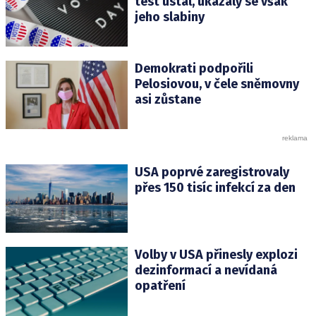
test ustál, ukázaly se však
jeho slabiny
Demokrati podpořili
Pelosiovou, v čele sněmovny
asi zůstane
USA poprvé zaregistrovaly
přes 150 tisíc infekcí za den
Volby v USA přinesly explozi
dezinformací a nevídaná
opatření