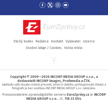
Přejít
Přejít
Přejít
Přejít
na
na
na
na
Facebook
Twitter
Instagram
YouTube
EuroZprávy.cz
Etický kodex
Redakce
Kontakt
Vydavatel
Inzerce
Osobní údaje / Cookies
Volná místa
Přejít
na
začátek
stránky
Copyright © 2009—2026 INCORP MEDIA GROUP s.r.o., a
dodavatelé INCORP images, Profimedia a ČTK.
Jakékoliv užití obsahu včetně převzetí, šíření či dalšího zpřístupňování článků a
fotografií je bez souhlasu INCORP MEDIA GROUP s.r.o. zakázáno.
Provozovatelem zpravodajského serveru
EuroZprávy.cz
je
INCORP
MEDIA GROUP s.r.o.
, IC:
118 23 054
.