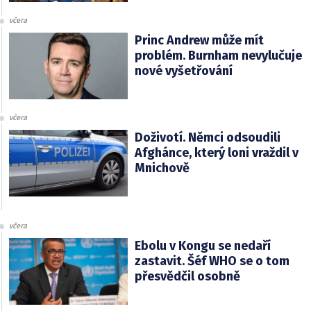
včera
Princ Andrew může mít
problém. Burnham nevylučuje
nové vyšetřování
včera
Doživotí. Němci odsoudili
Afghánce, který loni vraždil v
Mnichově
včera
Ebolu v Kongu se nedaří
zastavit. Šéf WHO se o tom
přesvědčil osobně