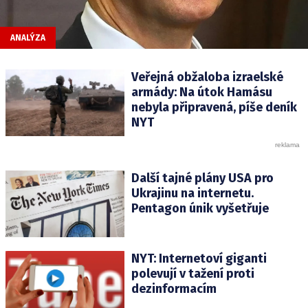
ANALÝZA
Veřejná obžaloba izraelské
armády: Na útok Hamásu
nebyla připravená, píše deník
NYT
Další tajné plány USA pro
Ukrajinu na internetu.
Pentagon únik vyšetřuje
NYT: Internetoví giganti
polevují v tažení proti
dezinformacím