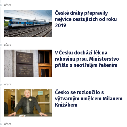
včera
České dráhy přepravily
nejvíce cestujících od roku
2019
včera
V Česku dochází lék na
rakovinu prsu. Ministerstvo
přišlo s neotřelým řešením
včera
Česko se rozloučilo s
výtvarným umělcem Milanem
Knížákem
včera