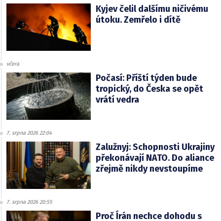
Kyjev čelil dalšímu ničivému
útoku. Zemřelo i dítě
včera
Počasí: Příští týden bude
tropický, do Česka se opět
vrátí vedra
7. srpna 2026 22:04
Zalužnyj: Schopnosti Ukrajiny
překonávají NATO. Do aliance
zřejmě nikdy nevstoupíme
7. srpna 2026 20:55
Proč Írán nechce dohodu s