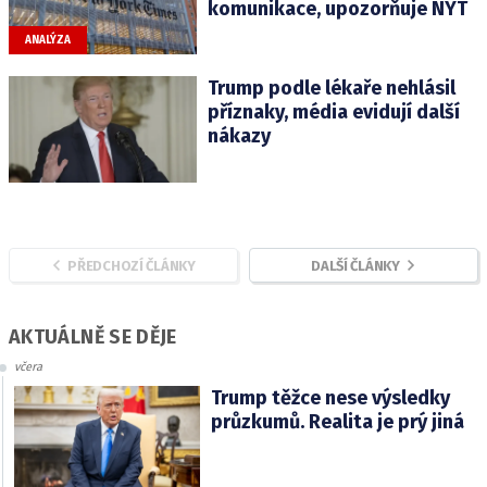
komunikace, upozorňuje NYT
ANALÝZA
Trump podle lékaře nehlásil
příznaky, média evidují další
nákazy
PŘEDCHOZÍ ČLÁNKY
DALŠÍ ČLÁNKY
AKTUÁLNĚ SE DĚJE
včera
Trump těžce nese výsledky
průzkumů. Realita je prý jiná