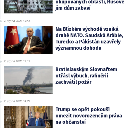
okupovaných oblastí, Rusové
jim dům zabaví
7. srpna 2026 15:54
Na Blízkém východě vzniká
druhé NATO. Saudská Arábie,
Turecko a Pákistán uzavřely
významnou dohodu
7. srpna 2026 15:15
Bratislavským Slovnaftem
otřásl výbuch, rafinérii
zachvátil požár
7. srpna 2026 14:25
Trump se opět pokouší
omezit novorozencům práva
na občanství