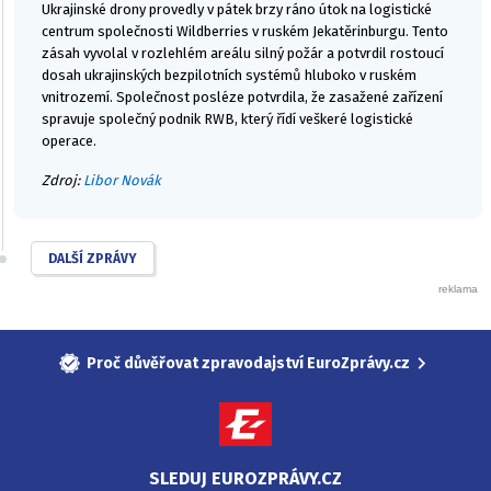
Ukrajinské drony provedly v pátek brzy ráno útok na logistické
centrum společnosti Wildberries v ruském Jekatěrinburgu. Tento
zásah vyvolal v rozlehlém areálu silný požár a potvrdil rostoucí
dosah ukrajinských bezpilotních systémů hluboko v ruském
vnitrozemí. Společnost posléze potvrdila, že zasažené zařízení
spravuje společný podnik RWB, který řídí veškeré logistické
operace.
Zdroj:
Libor Novák
DALŠÍ ZPRÁVY
Proč důvěřovat zpravodajství EuroZprávy.cz
SLEDUJ EUROZPRÁVY.CZ