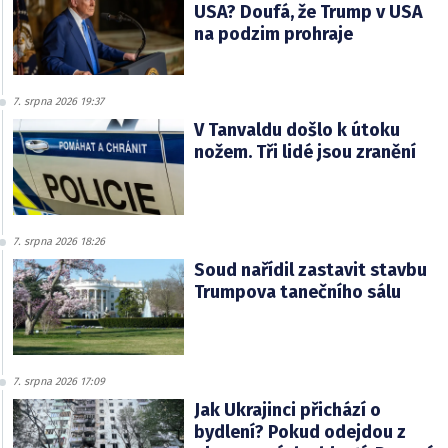
USA? Doufá, že Trump v USA
na podzim prohraje
7. srpna 2026 19:37
V Tanvaldu došlo k útoku
nožem. Tři lidé jsou zranění
7. srpna 2026 18:26
Soud nařídil zastavit stavbu
Trumpova tanečního sálu
7. srpna 2026 17:09
Jak Ukrajinci přichází o
bydlení? Pokud odejdou z