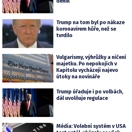
deník
Trump na tom byl po nákaze
koronavirem hůře, než se
tvrdilo
Vulgarismy, výhrůžky a ničení
majetku. Po nepokojích v
Kapitolu vycházejí najevo
útoky na novináře
Trump úřaduje i po volbách,
dál uvolňuje regulace
Média: Volební systém v USA