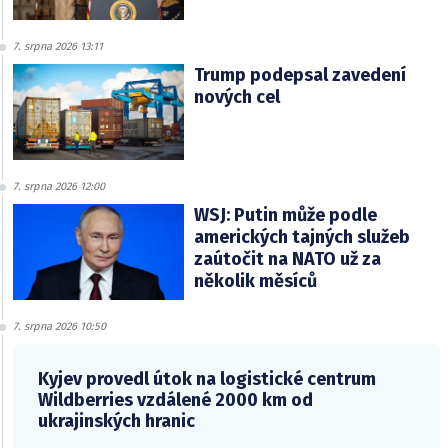
7. srpna 2026 13:11
Trump podepsal zavedení
nových cel
7. srpna 2026 12:00
WSJ: Putin může podle
amerických tajných služeb
zaútočit na NATO už za
několik měsíců
7. srpna 2026 10:50
Kyjev provedl útok na logistické centrum
Wildberries vzdálené 2000 km od
ukrajinských hranic