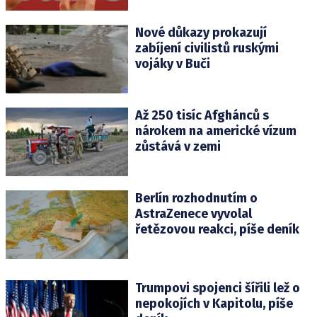
Nové důkazy prokazují
zabíjení civilistů ruskými
vojáky v Buči
Až 250 tisíc Afghánců s
nárokem na americké vízum
zůstává v zemi
Berlín rozhodnutím o
AstraZenece vyvolal
řetězovou reakci, píše deník
Trumpovi spojenci šířili lež o
nepokojích v Kapitolu, píše