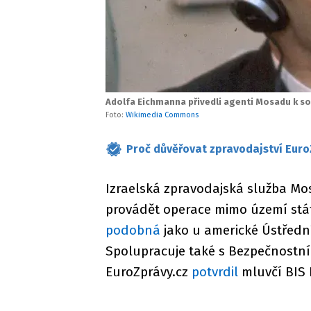
Adolfa Eichmanna přivedli agenti Mosadu k sou
Foto:
Wikimedia Commons
Proč důvěřovat zpravodajství Euro
Izraelská zpravodajská služba M
provádět operace mimo území stát
podobná
jako u americké Ústřední
Spolupracuje také s Bezpečnostní 
EuroZprávy.cz
potvrdil
mluvčí BIS 