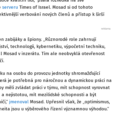
ce kvalitní lidi,“ psala rozvědka na své
e
serveru
Times of Israel. Mosad si od tohoto
ktivnější verbování nových členů a přístup k širší
n zabijáky a špiony. „Různorodé role zahrnují
ství, technologii, kybernetiku, výpočetní techniku,
al Mosad v inzerátu. Tím ale neobvyklá otevřenost
čí.
vku na osobu do provozu jednotky shromažďující
terá je potřebná pro náročnou a dynamickou práci na
 by měli zvládat práci v týmu, mít schopnost vyrovnat
i a nejistotou, mít mezilidské schopnosti a být
ičí,“
jmenoval
Mosad. Upřesnil však, že „optimismus,
eita jsou u výběrového řízení významnou výhodou.“