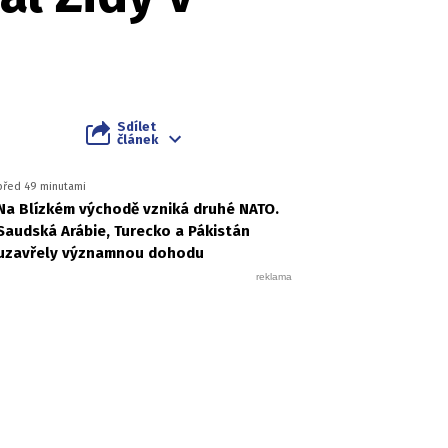
Sdílet
článek
před 49 minutami
Na Blízkém východě vzniká druhé NATO.
Saudská Arábie, Turecko a Pákistán
uzavřely významnou dohodu