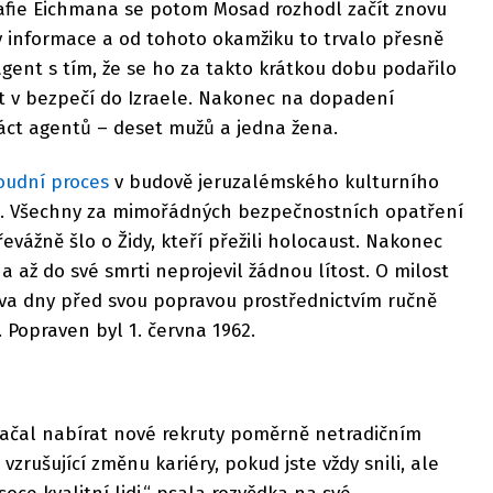
afie Eichmana se potom Mosad rozhodl začít znovu
y informace a od tohoto okamžiku to trvalo přesně
agent s tím, že se ho za takto krátkou dobu podařilo
at v bezpečí do Izraele. Nakonec na dopadení
áct agentů – deset mužů a jedna žena.
oudní proces
v budově jeruzalémského kulturního
ků. Všechny za mimořádných bezpečnostních opatření
evážně šlo o Židy, kteří přežili holocaust. Nakonec
a až do své smrti neprojevil žádnou lítost. O milost
va dny před svou popravou prostřednictvím ručně
 Popraven byl 1. června 1962.
začal nabírat nové rekruty poměrně netradičním
rušující změnu kariéry, pokud jste vždy snili, ale