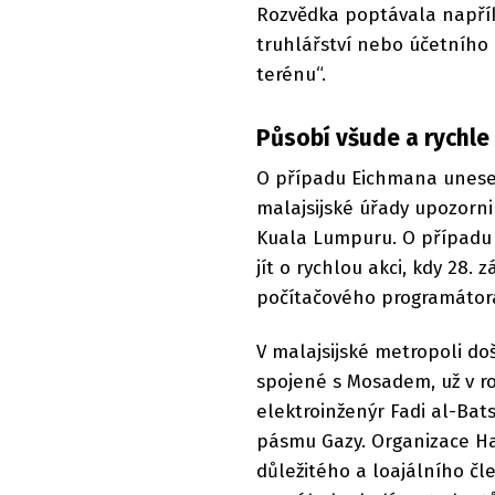
Rozvědka poptávala napřík
truhlářství nebo účetního 
terénu“.
Působí všude a rychle
O případu Eichmana unesené
malajsijské úřady upozorn
Kuala Lumpuru. O případu 
jít o rychlou akci, kdy 28.
počítačového programátora
V malajsijské metropoli d
spojené s Mosadem, už v roc
elektroinženýr Fadi al-Bat
pásmu Gazy. Organizace Ha
důležitého a loajálního č