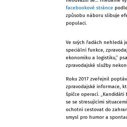
neodvážili se… Hledáme vyso
facebookové stránce
podl
způsobu náboru slibuje efe
populaci.
Ve svých řadách nehledá je
speciální funkce, zpravodaj
ekonomiku a logistiku,“ ps
zpravodajské služby nekon
Roku 2017 zveřejnil poptá
zpravodajské informace, k
špičce operací. „Kandidáti
se se stresujícími situacem
ochotni cestovat do zahran
smysl pro humor a spontan