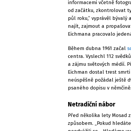
informacemi včetně fotogr
od začátku, zkontrolovat t
půl roku,“ vyprávěl bývalý 
najít, zajmout a propašov
Eichmana pracovalo jeden
Během dubna 1961 začal
s
centra. Vyslechl 112 svěd
a zájmu světových médií. Př
Eichman dostal trest smrti 
neúspěšně požádal ještě d
psaného dopisu v němčině.
Netradiční nábor
Před několika lety Mosad 
způsobem. „Pokud hledáte vz