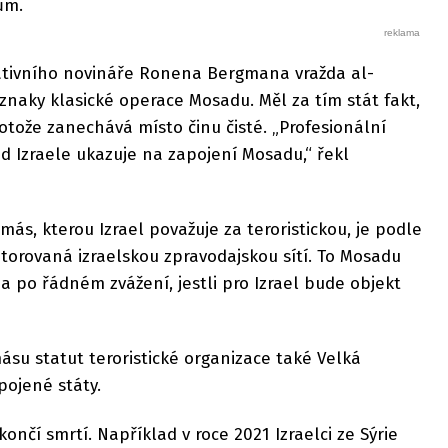
ům.
gativního novináře Ronena Bergmana vražda al-
naky klasické operace Mosadu. Měl za tím stát fakt,
rotože zanechává místo činu čisté. „Profesionální
d Izraele ukazuje na zapojení Mosadu,“ řekl
s, kterou Izrael považuje za teroristickou, je podle
torovaná izraelskou zpravodajskou sítí. To Mosadu
 po řádném zvážení, jestli pro Izrael bude objekt
ý.
su statut teroristické organizace také Velká
pojené státy.
nčí smrtí. Například v roce 2021 Izraelci ze Sýrie