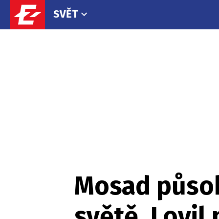
SVĚT
Mosad působí
světě. Lovil