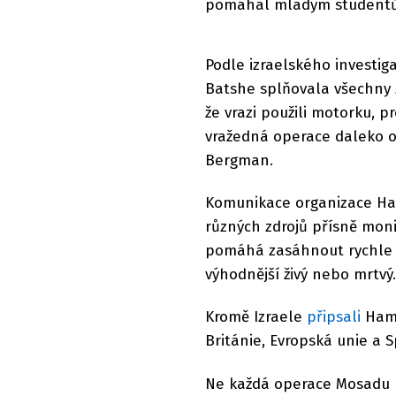
pomáhal mladým student
Podle izraelského investi
Batshe splňovala všechny z
že vrazi použili motorku, p
vražedná operace daleko o
Bergman.
Komunikace organizace Hamá
různých zdrojů přísně moni
pomáhá zasáhnout rychle a
výhodnější živý nebo mrtv
Kromě Izraele
připsali
Hamá
Británie, Evropská unie a S
Ne každá operace Mosadu ko