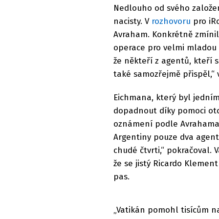
Nedlouho od svého založen
nacisty. V
rozhovoru
pro iR
Avraham. Konkrétně zmínil
operace pro velmi mladou z
že někteří z agentů, kteří s
také samozřejmě přispěl,“ v
Eichmana, který byl jedním
dopadnout díky pomoci otc
oznámení podle Avrahama 
Argentiny pouze dva agenty.
chudé čtvrti,“ pokračoval. 
že se jistý Ricardo Klemen
pas.
„Vatikán pomohl tisícům nac