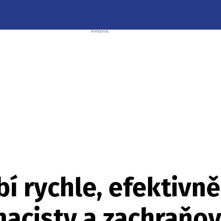
 rychle, efektivně
 nacisty a zachraňov