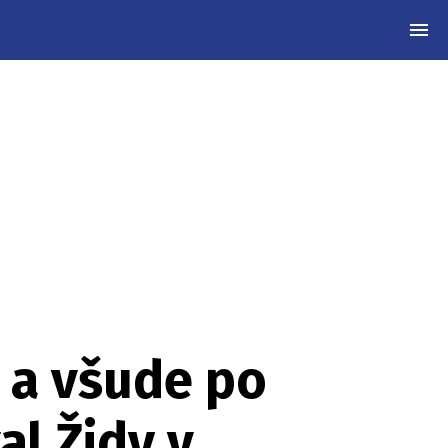
MEN
 a všude po
al Židy v