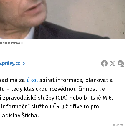
du v Izraeli.
Zprávy.cz
FACEBOOK
X
ZPRÁ
osad má za
úkol
sbírat informace, plánovat a
u – tedy klasickou rozvědnou činnost. Je
 zpravodajské služby (CIA) nebo britské MI6.
informační službou ČR. Již dříve to pro
Ladislav Šticha.