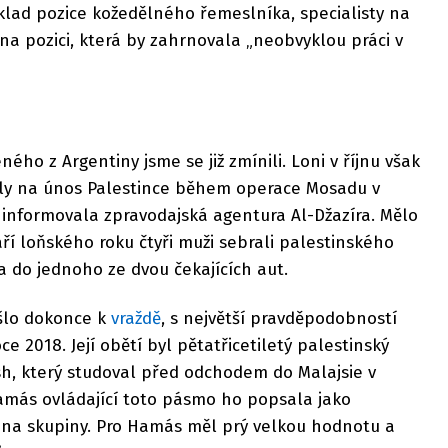
lad pozice kožedělného řemeslníka, specialisty na
na pozici, která by zahrnovala „neobvyklou práci v
ho z Argentiny jsme se již zmínili. Loni v říjnu však
ily na únos Palestince během operace Mosadu v
informovala zpravodajská agentura Al-Džazíra. Mělo
 září loňského roku čtyři muži sebrali palestinského
 do jednoho ze dvou čekajících aut.
ošlo dokonce k
vraždě
, s největší pravděpodobností
e 2018. Její obětí byl pětatřicetiletý palestinský
sh, který studoval před odchodem do Malajsie v
más ovládající toto pásmo ho popsala jako
lena skupiny. Pro Hamás měl prý velkou hodnotu a