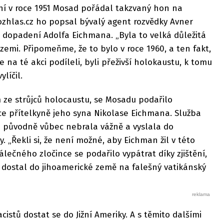
í v roce 1951 Mosad pořádal takzvaný hon na
ozhlas.cz ho popsal bývalý agent rozvědky Avner
 dopadení Adolfa Eichmana. „Byla to velká důležitá
emi. Připomeňme, že to bylo v roce 1960, a ten fakt,
e na té akci podíleli, byli přeživší holokaustu, k tomu
ylíčil.
 ze strůjců holocaustu, se Mosadu podařilo
e přítelkyně jeho syna Nikolase Eichmana. Služba
původně vůbec nebrala vážně a vyslala do
 „Řekli si, že není možné, aby Eichman žil v této
Válečného zločince se podařilo vypátrat díky zjištění,
t dostal do jihoamerické země na falešný vatikánský
istů dostat se do Jižní Ameriky. A s těmito dalšími