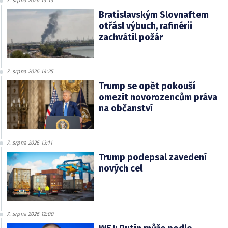
7. srpna 2026 15:15
Bratislavským Slovnaftem
otřásl výbuch, rafinérii
zachvátil požár
7. srpna 2026 14:25
Trump se opět pokouší
omezit novorozencům práva
na občanství
7. srpna 2026 13:11
Trump podepsal zavedení
nových cel
7. srpna 2026 12:00