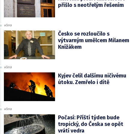
přišlo s neotřelým řešením
včera
Česko se rozloučilo s
výtvarným umělcem Milanem
Knížákem
včera
Kyjev čelil dalšímu ničivému
útoku. Zemřelo i dítě
včera
Počasí: Příští týden bude
tropický, do Česka se opět
vrátí vedra