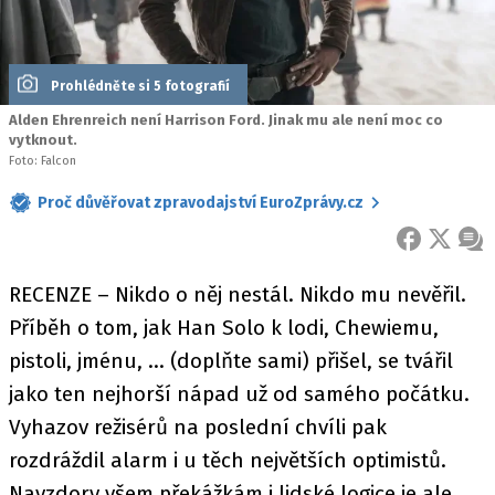
Prohlédněte si 5 fotografií
Alden Ehrenreich není Harrison Ford. Jinak mu ale není moc co
vytknout.
Foto: Falcon
Proč důvěřovat zpravodajství EuroZprávy.cz
FACEBOOK
X
ZPR
RECENZE – Nikdo o něj nestál. Nikdo mu nevěřil.
Příběh o tom, jak Han Solo k lodi, Chewiemu,
pistoli, jménu, … (doplňte sami) přišel, se tvářil
jako ten nejhorší nápad už od samého počátku.
Vyhazov režisérů na poslední chvíli pak
rozdráždil alarm i u těch největších optimistů.
Navzdory všem překážkám i lidské logice je ale