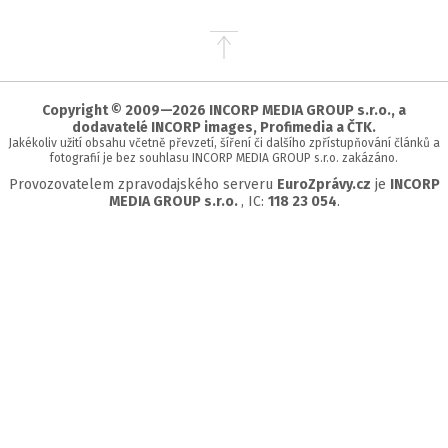
Přejít
na
začátek
stránky
Copyright © 2009—2026 INCORP MEDIA GROUP s.r.o., a
dodavatelé INCORP images, Profimedia a ČTK.
Jakékoliv užití obsahu včetně převzetí, šíření či dalšího zpřístupňování článků a
fotografií je bez souhlasu INCORP MEDIA GROUP s.r.o. zakázáno.
Provozovatelem zpravodajského serveru
EuroZprávy.cz
je
INCORP
MEDIA GROUP s.r.o.
, IC:
118 23 054
.