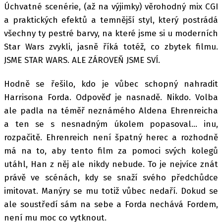
Úchvatné scenérie, (až na výjimky) věrohodný mix CGI
a praktických efektů a temnější styl, který postrádá
všechny ty pestré barvy, na které jsme si u moderních
Star Wars zvykli, jasně říká totéž, co zbytek filmu.
JSME STAR WARS. ALE ZÁROVEŇ JSME SVÍ.
Hodně se řešilo, kdo je vůbec schopný nahradit
Harrisona Forda. Odpověď je nasnadě. Nikdo. Volba
ale padla na téměř neznámého Aldena Ehrenreicha
a ten se s nesnadným úkolem popasoval… inu,
rozpačitě. Ehrenreich není špatný herec a rozhodně
má na to, aby tento film za pomoci svých kolegů
utáhl, Han z něj ale nikdy nebude. To je nejvíce znát
právě ve scénách, kdy se snaží svého předchůdce
imitovat. Manýry se mu totiž vůbec nedaří. Dokud se
ale soustředí sám na sebe a Forda nechává Fordem,
není mu moc co vytknout.