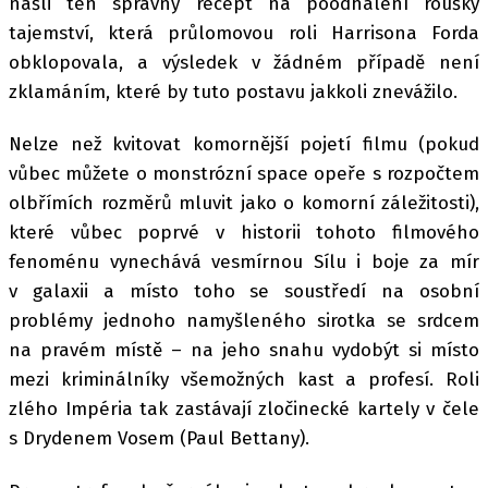
našli ten správný recept na poodhalení roušky
tajemství, která průlomovou roli Harrisona Forda
obklopovala, a výsledek v žádném případě není
zklamáním, které by tuto postavu jakkoli znevážilo.
Nelze než kvitovat komornější pojetí filmu (pokud
vůbec můžete o monstrózní space opeře s rozpočtem
olbřímích rozměrů mluvit jako o komorní záležitosti),
které vůbec poprvé v historii tohoto filmového
fenoménu vynechává vesmírnou Sílu i boje za mír
v galaxii a místo toho se soustředí na osobní
problémy jednoho namyšleného sirotka se srdcem
na pravém místě – na jeho snahu vydobýt si místo
mezi kriminálníky všemožných kast a profesí. Roli
zlého Impéria tak zastávají zločinecké kartely v čele
s Drydenem Vosem (Paul Bettany).