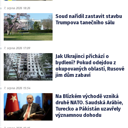
7. srpna 2026 18:26
Soud nařídil zastavit stavbu
Trumpova tanečního sálu
7. srpna 2026 17:09
Jak Ukrajinci přichází o
bydlení? Pokud odejdou z
okupovaných oblastí, Rusové
jim dům zabaví
7. srpna 2026 15:54
Na Blízkém východě vzniká
druhé NATO. Saudská Arábie,
Turecko a Pákistán uzavřely
významnou dohodu