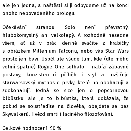
ale jen jedna, a naštěstí si ji odbydeme už na konci
onoho nepovedeného prologu.
Očekávání stranou. Solo není převratný,
hlubokomyslný ani velkolepý. A rozhodně nesedne
všem, ať už v práci denně svačíte z krabičky
s obrázkem Millenium Falconu, nebo vás Star Wars
prostě jen baví. Uspěl ale všude tam, kde (dle mého
velmi špatné) Rogue One selhalo – nabízí zábavné
postavy, konzistentní příběh i styl a rozšiřuje
starwarsovský mythos o prvky, které ho obohacují a
zdokonalují. Jedná se sice jen o popcornovou
blbůstku, ale je to blbůstka, která dokázala, že
pokud se soustředíte na člověka, obejdete se bez
Skywalkerů, Hvězd smrti i laciného filozofování.
Celkové hodnocení: 90 %