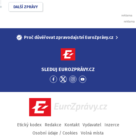
DALŠÍ ZPRÁVY
Proč důvěřovat zpravodajství EuroZprávy.cz
SLEDUJ EUROZPRÁVY.CZ
Přejít
Přejít
Přejít
Přejít
na
na
na
na
Facebook
Twitter
Instagram
YouTube
EuroZprávy.cz
Etický kodex
Redakce
Kontakt
Vydavatel
Inzerce
Osobní údaje / Cookies
Volná místa