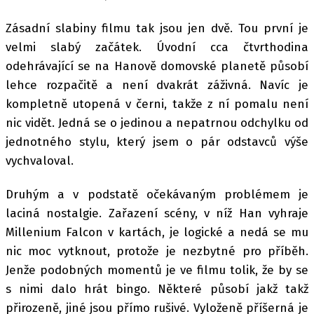
Zásadní slabiny filmu tak jsou jen dvě. Tou první je
velmi slabý začátek. Úvodní cca čtvrthodina
odehrávající se na Hanově domovské planetě působí
lehce rozpačitě a není dvakrát záživná. Navíc je
kompletně utopená v černi, takže z ní pomalu není
nic vidět. Jedná se o jedinou a nepatrnou odchylku od
jednotného stylu, který jsem o pár odstavců výše
vychvaloval.
Druhým a v podstatě očekávaným problémem je
laciná nostalgie. Zařazení scény, v níž Han vyhraje
Millenium Falcon v kartách, je logické a nedá se mu
nic moc vytknout, protože je nezbytné pro příběh.
Jenže podobných momentů je ve filmu tolik, že by se
s nimi dalo hrát bingo. Některé působí jakž takž
přirozeně, jiné jsou přímo rušivé. Vyloženě příšerná je