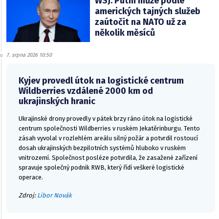
WSJ: Putin může podle
amerických tajných služeb
zaútočit na NATO už za
několik měsíců
7. srpna 2026 10:50
Kyjev provedl útok na logistické centrum
Wildberries vzdálené 2000 km od
ukrajinských hranic
Ukrajinské drony provedly v pátek brzy ráno útok na logistické
centrum společnosti Wildberries v ruském Jekatěrinburgu. Tento
zásah vyvolal v rozlehlém areálu silný požár a potvrdil rostoucí
dosah ukrajinských bezpilotních systémů hluboko v ruském
vnitrozemí. Společnost posléze potvrdila, že zasažené zařízení
spravuje společný podnik RWB, který řídí veškeré logistické
operace.
Zdroj:
Libor Novák