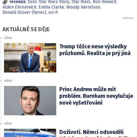
recenze
,
Solo: Star Wars Story
,
Star Wars
,
Ron Howard
,
Alden Ehrenreich
,
Emilia Clarke
,
Woody Harrelson
,
Donald Glover (herec)
,
sci-fi
AKTUÁLNĚ SE DĚJE
včera
Trump těžce nese výsledky
průzkumů. Realita je prý jiná
včera
Princ Andrew může mít
problém. Burnham nevylučuje
nové vyšetřování
včera
Doživotí. Němci odsoudili