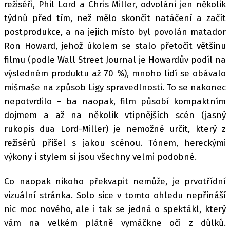
režiséři, Phil Lord a Chris Miller, odvoláni jen několik
týdnů před tím, než mělo skončit natáčení a začít
postprodukce, a na jejich místo byl povolán matador
Ron Howard, jehož úkolem se stalo přetočit většinu
filmu (podle Wall Street Journal je Howardův podíl na
výsledném produktu až 70 %), mnoho lidí se obávalo
mišmaše na způsob Ligy spravedlnosti. To se nakonec
nepotvrdilo – ba naopak, film působí kompaktním
dojmem a až na několik vtipnějších scén (jasný
rukopis dua Lord-Miller) je nemožné určit, který z
režisérů přišel s jakou scénou. Tónem, hereckými
výkony i stylem si jsou všechny velmi podobné.
Co naopak nikoho překvapit nemůže, je prvotřídní
vizuální stránka. Solo sice v tomto ohledu nepřináší
nic moc nového, ale i tak se jedná o spektákl, který
vám na velkém plátně vymáčkne oči z důlků.