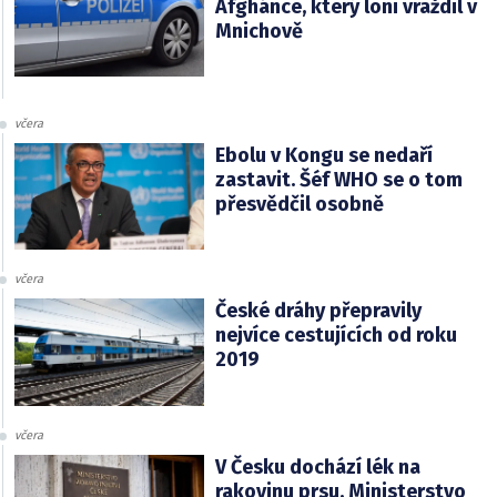
Afghánce, který loni vraždil v
Mnichově
včera
Ebolu v Kongu se nedaří
zastavit. Šéf WHO se o tom
přesvědčil osobně
včera
České dráhy přepravily
nejvíce cestujících od roku
2019
včera
V Česku dochází lék na
rakovinu prsu. Ministerstvo