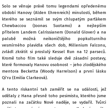
Solo se věnuje právě tomu legendami opředenému
období Hanovy (Alden Ehrenreich) minulosti, během
kterého se seznámil se svým chlupatým parťákem
Chewbaccou (Joonas Suotamo) a nejlepším
přítelem Landem Calrissianem (Donald Glover) a na
palubě možná neikoničtějího popkulturního
vesmírného plavidla všech dob, Millenium Falconu,
zvládl zkrátit si proslulý Kessel Run na 12 parseců.
Kromě toho film také sleduje dvě zásadní postavy,
které formovaly Hanovu osobnost – jeho zlodějského
mentora Becketta (Woody Harrelson) a první lásku
Qi'ru (Emilia Clarkeová).
A tento riskantní tah zaměřit se na události, jež
udělaly z Hana přesně toho pesimistu, kterého jsme
poznali na začátku Nové naděje, se vydařil. Tvůrci