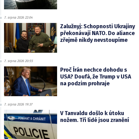
7. srpna 2026 22:04
Zalužnyj: Schopnosti Ukrajiny
překonávají NATO. Do aliance
zřejmě nikdy nevstoupíme
7. srpna 2026 20:55
Proč Írán nechce dohodu s
USA? Doufá, že Trump v USA
na podzim prohraje
7. srpna 2026 19:37
V Tanvaldu došlo k útoku
nožem. Tři lidé jsou zranění