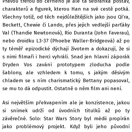
Pravou trefou do černého je ale ta sebranka postav,
charakterů a figurek, kterou Han na své cestě potká.
Všechny totiž, od těch nejdůležitějších jako jsou Qi'ra,
Beckett, Chewie či Lando, přes jejich vedlejší parťáky
Val (Thandie Newtonová), Rio Duranta (John Faverau),
nebo droidku L3-37 (Phoebe Waller-Bridgeová) až po
ty téměř epizodické dýchají životem a dokazují, že si
s nimi filmaři i herci vyhráli. Snad jen hlavní záporák
Dryden Vos zavání prototypem zloducha podle
šablony, ale vzhledem k tomu, s jakým děsivým
chladem se s ním charismatický Bettany popasoval,
se mu to dá odpustit. Ostatně o něm film ani není.
Asi největším překvapením ale je konzistence, jakou
si snímek udrží od úvodních titulků až po ty
závěrečné. Solo: Star Wars Story byl médii propírán
jako problémový projekt. Když byli jeho původní