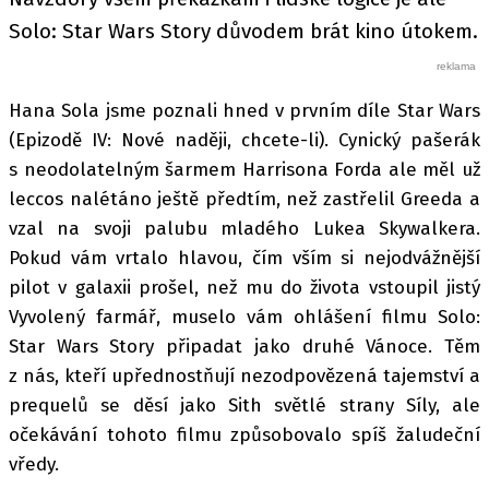
Solo: Star Wars Story důvodem brát kino útokem.
Hana Sola jsme poznali hned v prvním díle Star Wars
(Epizodě IV: Nové naději, chcete-li). Cynický pašerák
s neodolatelným šarmem Harrisona Forda ale měl už
leccos nalétáno ještě předtím, než zastřelil Greeda a
vzal na svoji palubu mladého Lukea Skywalkera.
Pokud vám vrtalo hlavou, čím vším si nejodvážnější
pilot v galaxii prošel, než mu do života vstoupil jistý
Vyvolený farmář, muselo vám ohlášení filmu Solo:
Star Wars Story připadat jako druhé Vánoce. Těm
z nás, kteří upřednostňují nezodpovězená tajemství a
prequelů se děsí jako Sith světlé strany Síly, ale
očekávání tohoto filmu způsobovalo spíš žaludeční
vředy.