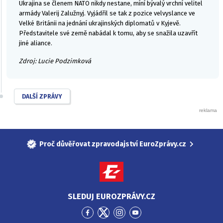
Ukrajina se členem NATO nikdy nestane, míní bývalý vrchní velitel
armády Valerij Zalužnyj. Vyjádřil se tak z pozice velvyslance ve
Velké Británii na jednání ukrajinských diplomatů v Kyjevě.
Představitele své země nabádal k tomu, aby se snažila uzavřít
jiné aliance.
Zdroj: Lucie Podzimková
DALŠÍ ZPRÁVY
Proč důvěřovat zpravodajství EuroZprávy.cz
SLEDUJ EUROZPRÁVY.CZ
Přejít
Přejít
Přejít
Přejít