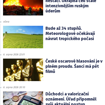
nestačí. Ukrajina čelí stále
intenzivnějším ruským
úderům
včera
Bude až 34 stupňů.
Meteorologové očekávají
návrat tropického počasí
6. srpna 2026 22:01
České oscarové hlasování je v
plném proudu. Šanci má pět
filmů
6. srpna 2026 20:10
Důchodci a valorizační
oznámení. Úřad připomněl
svůj aktuální postup