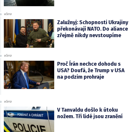
včera
Zalužnyj: Schopnosti Ukrajiny
překonávají NATO. Do aliance
zřejmě nikdy nevstoupíme
včera
Proč Írán nechce dohodu s
USA? Doufá, že Trump v USA
na podzim prohraje
včera
V Tanvaldu došlo k útoku
nožem. Tři lidé jsou zranění