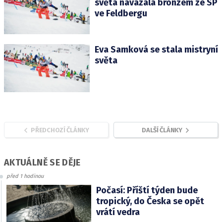
světa navázala bronzem ze SP
ve Feldbergu
Eva Samková se stala mistryní
světa
PŘEDCHOZÍ ČLÁNKY
DALŠÍ ČLÁNKY
AKTUÁLNĚ SE DĚJE
před 1 hodinou
Počasí: Příští týden bude
tropický, do Česka se opět
vrátí vedra