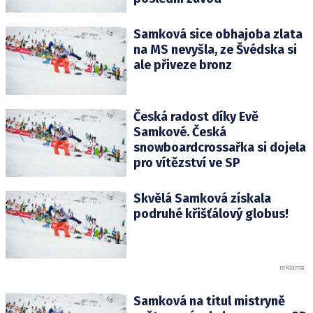
Samková sice obhajoba zlata
na MS nevyšla, ze Švédska si
ale přiveze bronz
Česká radost díky Evě
Samkové. Česká
snowboardcrossařka si dojela
pro vítězství ve SP
Skvělá Samková získala
podruhé křišťálový globus!
Samková na titul mistryně