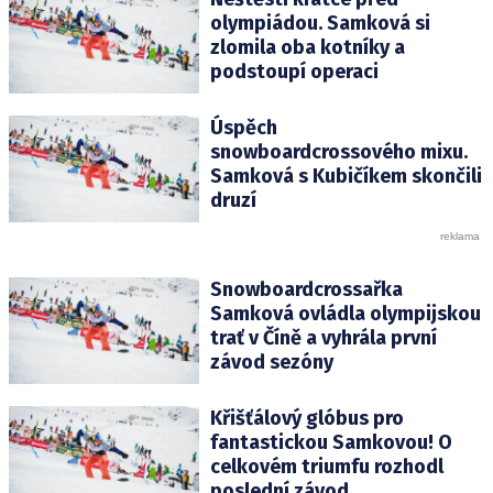
olympiádou. Samková si
zlomila oba kotníky a
podstoupí operaci
Úspěch
snowboardcrossového mixu.
Samková s Kubičíkem skončili
druzí
Snowboardcrossařka
Samková ovládla olympijskou
trať v Číně a vyhrála první
závod sezóny
Křišťálový glóbus pro
fantastickou Samkovou! O
celkovém triumfu rozhodl
poslední závod