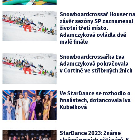
Snowboardcrossař Houser na
závěr sezóny SP zaznamenal
životní třetí místo.
Adamczyková ovládla dvě
malé finále
Snowboardcrossařka Eva
Adamczyková pokračovala
v Cortině ve stříbrných žních
Ve StarDance se rozhodlo o
finalistech, dotancovala Iva
Kubelková
StarDance 2023: Známe
složení prvních pěti párů. S