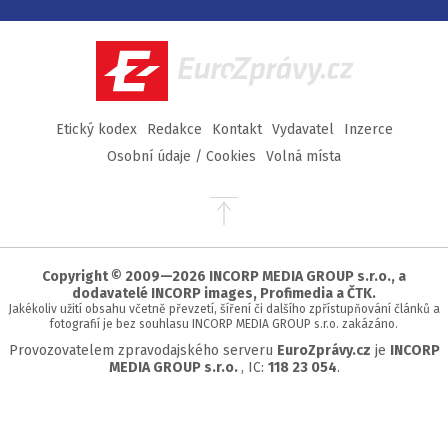
na
na
na
na
Facebook
Twitter
Instagram
YouTube
EuroZprávy.cz
Etický kodex
Redakce
Kontakt
Vydavatel
Inzerce
Osobní údaje / Cookies
Volná místa
Přejít
na
začátek
stránky
Copyright © 2009—2026 INCORP MEDIA GROUP s.r.o., a
dodavatelé INCORP images, Profimedia a ČTK.
Jakékoliv užití obsahu včetně převzetí, šíření či dalšího zpřístupňování článků a
fotografií je bez souhlasu INCORP MEDIA GROUP s.r.o. zakázáno.
Provozovatelem zpravodajského serveru
EuroZprávy.cz
je
INCORP
MEDIA GROUP s.r.o.
, IC:
118 23 054
.