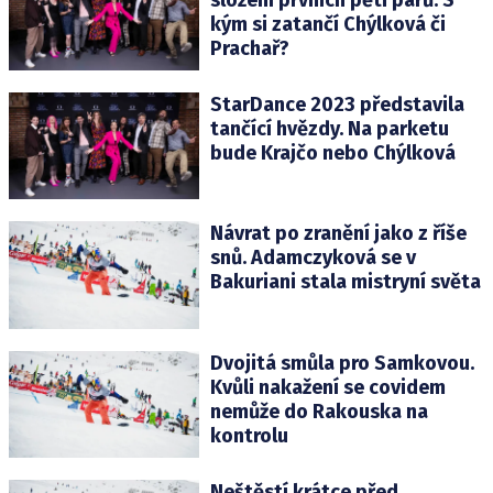
kým si zatančí Chýlková či
Prachař?
StarDance 2023 představila
tančící hvězdy. Na parketu
bude Krajčo nebo Chýlková
Návrat po zranění jako z říše
snů. Adamczyková se v
Bakuriani stala mistryní světa
Dvojitá smůla pro Samkovou.
Kvůli nakažení se covidem
nemůže do Rakouska na
kontrolu
Neštěstí krátce před