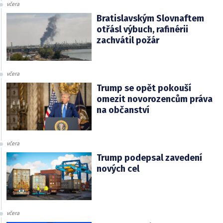
včera
Bratislavským Slovnaftem
otřásl výbuch, rafinérii
zachvátil požár
včera
Trump se opět pokouší
omezit novorozencům práva
na občanství
včera
Trump podepsal zavedení
nových cel
včera