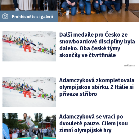
Prohlédněte si galerii
Další medaile pro Česko ze
snowboardové disciplíny byla
daleko. Oba české týmy
skončily ve čtvrtfinále
Adamczyková zkompletovala
olympijskou sbírku. Z Itálie si
přiveze stříbro
Adamczyková se vrací po
dvouleté pauze. Cílem jsou
zimní olympijské hry