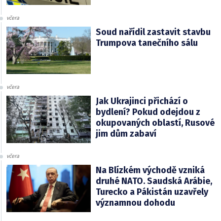
včera
Soud nařídil zastavit stavbu
Trumpova tanečního sálu
včera
Jak Ukrajinci přichází o
bydlení? Pokud odejdou z
okupovaných oblastí, Rusové
jim dům zabaví
včera
Na Blízkém východě vzniká
druhé NATO. Saudská Arábie,
Turecko a Pákistán uzavřely
významnou dohodu