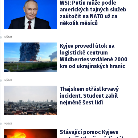
WSJ: Putin může podle
amerických tajných služeb
zaútočit na NATO už za
několik měsíců
včera
Kyjev provedl útok na
logistické centrum
Wildberries vzdálené 2000
km od ukrajinských hranic
včera
Thajskem otřásl krvavý
incident. Student zabil
nejméně šest lidí
včera
Stávající pomoc Kyjevu