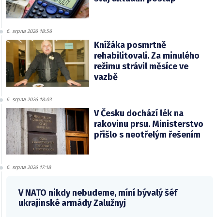
6. srpna 2026 18:56
Knížáka posmrtně
rehabilitovali. Za minulého
režimu strávil měsíce ve
vazbě
6. srpna 2026 18:03
V Česku dochází lék na
rakovinu prsu. Ministerstvo
přišlo s neotřelým řešením
6. srpna 2026 17:18
V NATO nikdy nebudeme, míní bývalý šéf
ukrajinské armády Zalužnyj