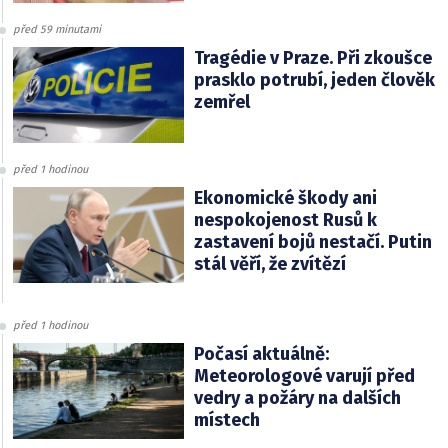
před 59 minutami
Tragédie v Praze. Při zkoušce
prasklo potrubí, jeden člověk
zemřel
před 1 hodinou
Ekonomické škody ani
nespokojenost Rusů k
zastavení bojů nestačí. Putin
stál věří, že zvítězí
před 1 hodinou
Počasí aktuálně:
Meteorologové varují před
vedry a požáry na dalších
místech