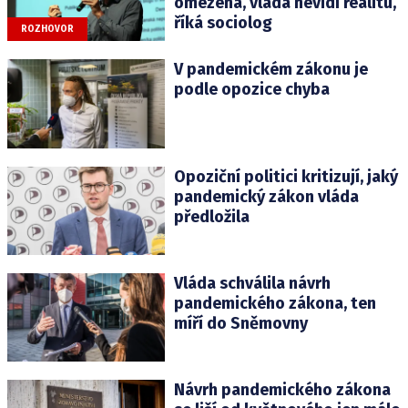
omezená, vláda nevidí realitu,
říká sociolog
ROZHOVOR
V pandemickém zákonu je
podle opozice chyba
Opoziční politici kritizují, jaký
pandemický zákon vláda
předložila
Vláda schválila návrh
pandemického zákona, ten
míří do Sněmovny
Návrh pandemického zákona