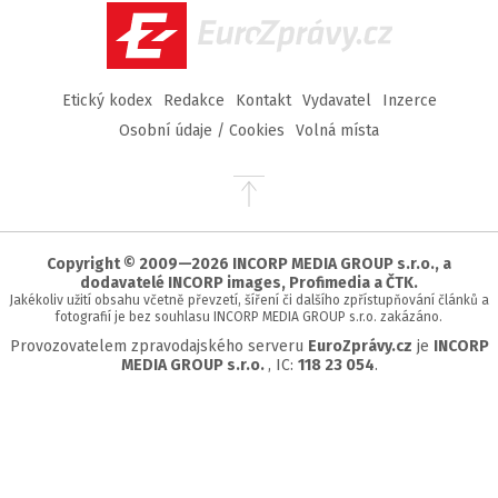
EuroZprávy.cz
Etický kodex
Redakce
Kontakt
Vydavatel
Inzerce
Osobní údaje / Cookies
Volná místa
Přejít
na
začátek
stránky
Copyright © 2009—2026 INCORP MEDIA GROUP s.r.o., a
dodavatelé INCORP images, Profimedia a ČTK.
Jakékoliv užití obsahu včetně převzetí, šíření či dalšího zpřístupňování článků a
fotografií je bez souhlasu INCORP MEDIA GROUP s.r.o. zakázáno.
Provozovatelem zpravodajského serveru
EuroZprávy.cz
je
INCORP
MEDIA GROUP s.r.o.
, IC:
118 23 054
.