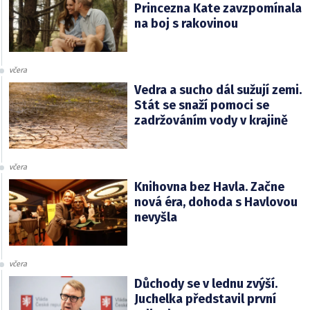
Princezna Kate zavzpomínala
na boj s rakovinou
včera
Vedra a sucho dál sužují zemi.
Stát se snaží pomoci se
zadržováním vody v krajině
včera
Knihovna bez Havla. Začne
nová éra, dohoda s Havlovou
nevyšla
včera
Důchody se v lednu zvýší.
Juchelka představil první