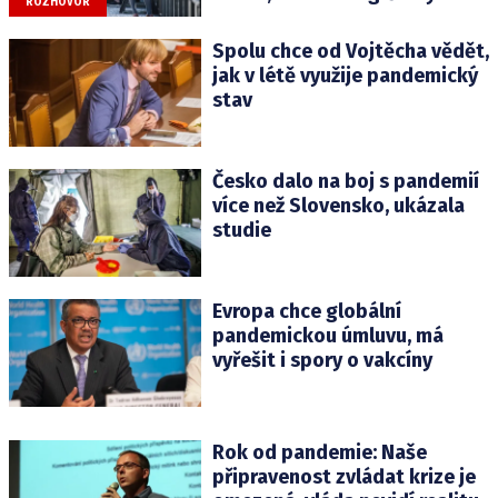
ROZHOVOR
Spolu chce od Vojtěcha vědět,
jak v létě využije pandemický
stav
Česko dalo na boj s pandemií
více než Slovensko, ukázala
studie
Evropa chce globální
pandemickou úmluvu, má
vyřešit i spory o vakcíny
Rok od pandemie: Naše
připravenost zvládat krize je