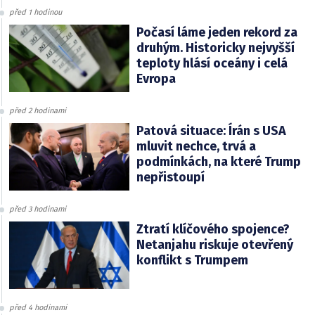
před 1 hodinou
Počasí láme jeden rekord za
druhým. Historicky nejvyšší
teploty hlásí oceány i celá
Evropa
před 2 hodinami
Patová situace: Írán s USA
mluvit nechce, trvá a
podmínkách, na které Trump
nepřistoupí
před 3 hodinami
Ztratí klíčového spojence?
Netanjahu riskuje otevřený
konflikt s Trumpem
před 4 hodinami