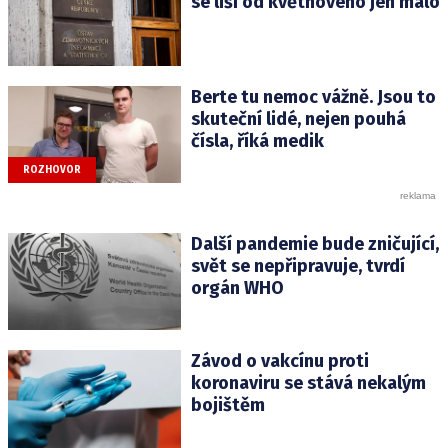
se liší od květnového jen málo
Berte tu nemoc vážně. Jsou to
skuteční lidé, nejen pouhá
čísla, říká medik
ROZHOVOR
Další pandemie bude zničující,
svět se nepřipravuje, tvrdí
orgán WHO
Závod o vakcínu proti
koronaviru se stává nekalým
bojištěm