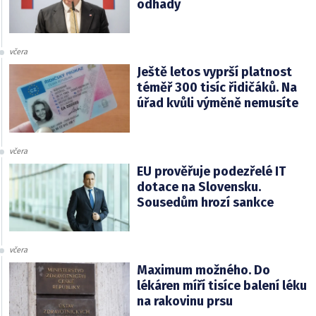
odhady
včera
Ještě letos vyprší platnost
téměř 300 tisíc řidičáků. Na
úřad kvůli výměně nemusíte
včera
EU prověřuje podezřelé IT
dotace na Slovensku.
Sousedům hrozí sankce
včera
Maximum možného. Do
lékáren míří tisíce balení léku
na rakovinu prsu