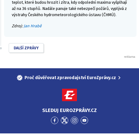
teplot, které budou hrozit i zítra, kdy odpolední maxima vyšplhají
až na 36 stupňů. Nadále panuje také nebezpečí požárů, vyplývá z
výstrahy Českého hydrometeorologického ústavu (ČHMÚ).
Zdroj:
Jan Hrabě
DALŠÍ ZPRÁVY
Proč důvěřovat zpravodajství EuroZprávy.cz
SLEDUJ EUROZPRÁVY.CZ
Přejít
Přejít
Přejít
Přejít
na
na
na
na
Facebook
Twitter
Instagram
YouTube