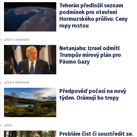
Teherán předložil seznam
podmínek pro otevření
Hormuzského průlivu. Ceny
ropy rostou
před 5 hodinami
Netanjahu: Izrael odmítl
Trumpův mírový plán pro
Pásmo Gazy
před 6 hodinami
Předpověď počasí na nový
týden. Orámují ho tropy
včera
Problém číst či soustředit se.