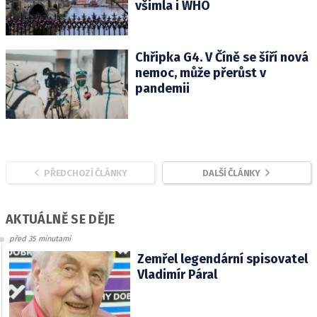
všimla i WHO
Chřipka G4. V Číně se šíří nová
nemoc, může přerůst v
pandemii
PŘEDCHOZÍ ČLÁNKY
DALŠÍ ČLÁNKY
AKTUÁLNĚ SE DĚJE
před 35 minutami
Zemřel legendární spisovatel
Vladimír Páral