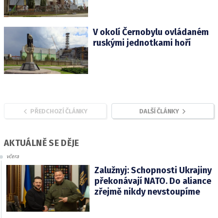
V okolí Černobylu ovládaném
ruskými jednotkami hoří
PŘEDCHOZÍ ČLÁNKY
DALŠÍ ČLÁNKY
AKTUÁLNĚ SE DĚJE
včera
Zalužnyj: Schopnosti Ukrajiny
překonávají NATO. Do aliance
zřejmě nikdy nevstoupíme