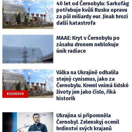
40 let od Černobylu: Sarkofág
potřebuje kvůli Rusku opravu
za půl miliardy eur. Jinak hrozí
další katastrofa
MAAE: Kryt v Černobylu po
zásahu dronem neblokuje
únik radiace
Válka na Ukrajině odhalila
stejný cynismus, jako za
Černobylu. Kreml vnímá lidské
životy jen jako číslo, říká
ROZHOVOR
historik
Ukrajina si připomněla
Černobyl. Zelenskyj ocenil
hrdinství svých krajanů