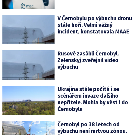
V Černobylu po výbuchu dronu
stále hoří. Velmi vážný
incident, konstatovala MAAE
Rusové zasáhli Černobyl.
Zelenskyj zveřejnil video
výbuchu
Ukrajina stále počítá i se
scénářem invaze dalšího
nepřítele. Mohla by vést i do
Černobylu
Černobyl po 38 letech od
výbuchu není mrtvou zónou.