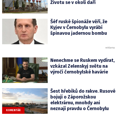
Životu se v okolí daří
Šéf ruské špionáže věří, že
Kyjev v Černobylu vyrábí
špinavou jadernou bombu
Nenechme se Ruskem vydírat,
vzkázal Zelenskyj světu na
výročí černobylské havárie
Šest hřebíků do rakve. Rusové
bojují o Záporožskou
elektrárnu, mnohdy ani
neznají pravdu o Černobylu
KOMENTÁŘ