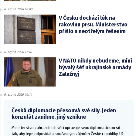
6. srpna 2026 18:03
V Česku dochází lék na
rakovinu prsu. Ministerstvo
přišlo s neotřelým řešením
6. srpna 2026 17:18
V NATO nikdy nebudeme, míní
bývalý šéf ukrajinské armády
Zalužnyj
6. srpna 2026 16:14
Česká diplomacie přesouvá své síly. Jeden
konzulát zanikne, jiný vznikne
Ministerstvo zahraničních věcí upravuje svou diplomatickou síť
tak, aby lépe odpovídala současným zájmům České republiky. Už