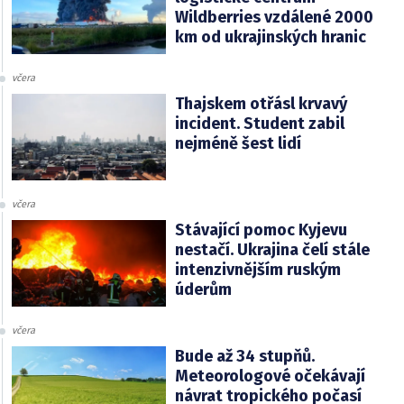
Wildberries vzdálené 2000
km od ukrajinských hranic
včera
Thajskem otřásl krvavý
incident. Student zabil
nejméně šest lidí
včera
Stávající pomoc Kyjevu
nestačí. Ukrajina čelí stále
intenzivnějším ruským
úderům
včera
Bude až 34 stupňů.
Meteorologové očekávají
návrat tropického počasí