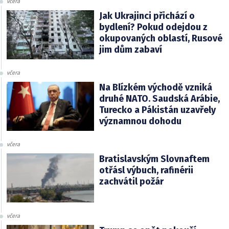
včera
Jak Ukrajinci přichází o
bydlení? Pokud odejdou z
okupovaných oblastí, Rusové
jim dům zabaví
včera
Na Blízkém východě vzniká
druhé NATO. Saudská Arábie,
Turecko a Pákistán uzavřely
významnou dohodu
včera
Bratislavským Slovnaftem
otřásl výbuch, rafinérii
zachvátil požár
včera