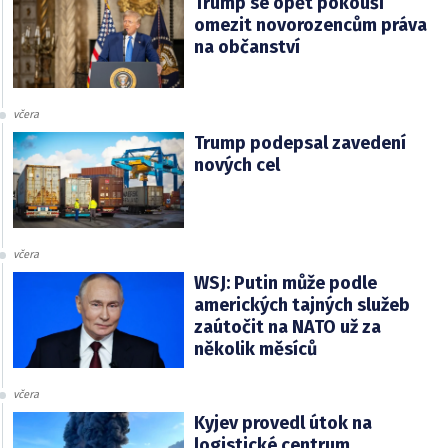
Trump se opět pokouší
omezit novorozencům práva
na občanství
včera
Trump podepsal zavedení
nových cel
včera
WSJ: Putin může podle
amerických tajných služeb
zaútočit na NATO už za
několik měsíců
včera
Kyjev provedl útok na
logistické centrum