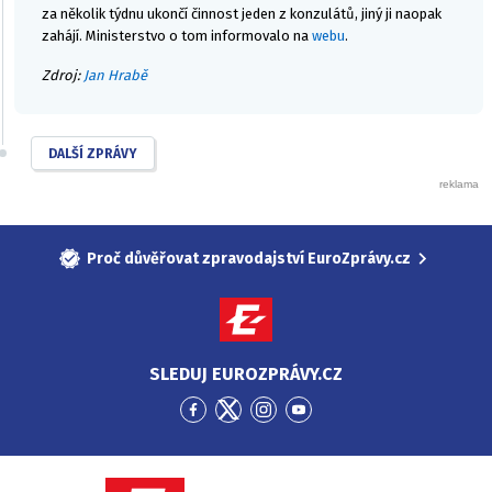
za několik týdnu ukončí činnost jeden z konzulátů, jiný ji naopak
zahájí. Ministerstvo o tom informovalo na
webu
.
Zdroj:
Jan Hrabě
DALŠÍ ZPRÁVY
Proč důvěřovat zpravodajství EuroZprávy.cz
SLEDUJ EUROZPRÁVY.CZ
Přejít
Přejít
Přejít
Přejít
na
na
na
na
Facebook
Twitter
Instagram
YouTube