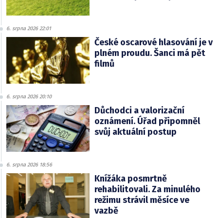
6. srpna 2026 22:01
České oscarové hlasování je v
plném proudu. Šanci má pět
filmů
6. srpna 2026 20:10
Důchodci a valorizační
oznámení. Úřad připomněl
svůj aktuální postup
6. srpna 2026 18:56
Knížáka posmrtně
rehabilitovali. Za minulého
režimu strávil měsíce ve
vazbě