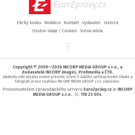
EuroZprávy.cz
Etický kodex
Redakce
Kontakt
Vydavatel
Inzerce
Osobní údaje / Cookies
Volná místa
Přejít
na
začátek
stránky
Copyright © 2009—2026 INCORP MEDIA GROUP s.r.o., a
dodavatelé INCORP images, Profimedia a ČTK.
Jakékoliv užití obsahu včetně převzetí, šíření či dalšího zpřístupňování článků a
fotografií je bez souhlasu INCORP MEDIA GROUP s.r.o. zakázáno.
Provozovatelem zpravodajského serveru
EuroZprávy.cz
je
INCORP
MEDIA GROUP s.r.o.
, IC:
118 23 054
.