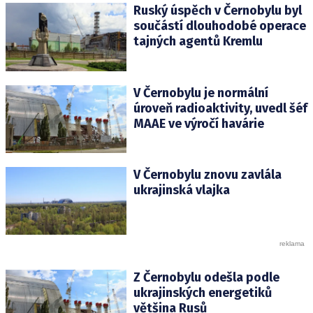
Ruský úspěch v Černobylu byl
součástí dlouhodobé operace
tajných agentů Kremlu
V Černobylu je normální
úroveň radioaktivity, uvedl šéf
MAAE ve výročí havárie
V Černobylu znovu zavlála
ukrajinská vlajka
Z Černobylu odešla podle
ukrajinských energetiků
většina Rusů