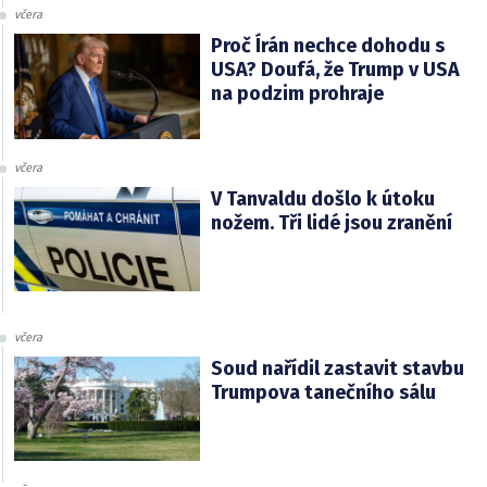
včera
Proč Írán nechce dohodu s
USA? Doufá, že Trump v USA
na podzim prohraje
včera
V Tanvaldu došlo k útoku
nožem. Tři lidé jsou zranění
včera
Soud nařídil zastavit stavbu
Trumpova tanečního sálu