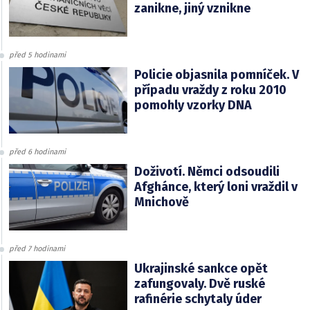
zanikne, jiný vznikne
před 5 hodinami
Policie objasnila pomníček. V
případu vraždy z roku 2010
pomohly vzorky DNA
před 6 hodinami
Doživotí. Němci odsoudili
Afghánce, který loni vraždil v
Mnichově
před 7 hodinami
Ukrajinské sankce opět
zafungovaly. Dvě ruské
rafinérie schytaly úder