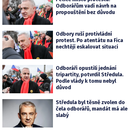
Odborářům vadí návrh na
propouštění bez důvodu
Odbory ruší protivládní
protest. Po atentátu na Fica
nechtějí eskalovat situaci
Odboráři opustili jednání
tripartity, potvrdil Středula.
Podle vlády k tomu nebyl
důvod
Středula byl těsně zvolen do
čela odborářů, mandát má ale
slabý