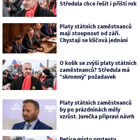
Středula chce řešit i příští rok
Platy státních zaměstnanců
mají stoupnout od září.
Chystají se klíčová jednání
O kolik se zvýší platy státních
zaměstnanců? Středula má
"skromný" požadavek
Platy státních zaměstnanců
by po prázdninách měly
vzrůst. Jurečka připraví návrh
Petice místo protestu.