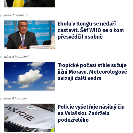
před 7 hodinami
Ebolu v Kongu se nedaří
zastavit. Šéf WHO se o tom
přesvědčil osobně
před 8 hodinami
Tropické počasí stále sužuje
jižní Moravu. Meteorologové
avizují další vedra
před 9 hodinami
Policie vyšetřuje násilný čin
na Valašsku. Zadržela
podezřelého