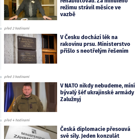
rehabilitovali. Za minulého
režimu strávil měsíce ve
vazbě
před 2 hodinami
V Česku dochází lék na
rakovinu prsu. Ministerstvo
přišlo s neotřelým řešením
před 3 hodinami
V NATO nikdy nebudeme, míní
bývalý šéf ukrajinské armády
Zalužnyj
před 4 hodinami
Česká diplomacie přesouvá
své síly. Jeden konzulát