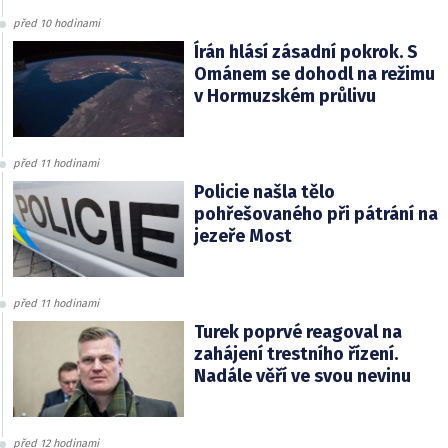
před 10 hodinami
Írán hlásí zásadní pokrok. S
Ománem se dohodl na režimu
v Hormuzském průlivu
před 11 hodinami
Policie našla tělo
pohřešovaného při pátrání na
jezeře Most
před 11 hodinami
Turek poprvé reagoval na
zahájení trestního řízení.
Nadále věří ve svou nevinu
před 12 hodinami