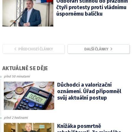
Odboráři stihnou do prázdnin
čtyři protesty proti vládnímu
úspornému balíčku
PŘEDCHOZÍ ČLÁNKY
DALŠÍ ČLÁNKY
AKTUÁLNĚ SE DĚJE
před 50 minutami
Důchodci a valorizační
oznámení. Úřad připomněl
svůj aktuální postup
před 2 hodinami
Knížáka posmrtně