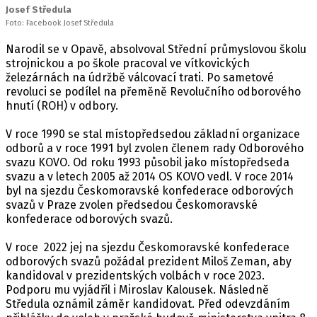
Josef Středula
Foto: Facebook Josef Středula
Narodil se v Opavě, absolvoval Střední průmyslovou školu
strojnickou a po škole pracoval ve vítkovických
železárnách na údržbě válcovací trati. Po sametové
revoluci se podílel na přeměně Revolučního odborového
hnutí (ROH) v odbory.
V roce 1990 se stal místopředsedou základní organizace
odborů a v roce 1991 byl zvolen členem rady Odborového
svazu KOVO. Od roku 1993 působil jako místopředseda
svazu a v letech 2005 až 2014 OS KOVO vedl. V roce 2014
byl na sjezdu Českomoravské konfederace odborových
svazů v Praze zvolen předsedou Českomoravské
konfederace odborových svazů.
V roce 2022 jej na sjezdu Českomoravské konfederace
odborových svazů požádal prezident Miloš Zeman, aby
kandidoval v prezidentských volbách v roce 2023.
Podporu mu vyjádřil i Miroslav Kalousek. Následně
Středula oznámil záměr kandidovat. Před odevzdáním