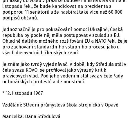
přihlášky do voleb v pražské budově ministerstva vnitra 8.
listopadu řekl, že bude kandidovat na prezidenta s
podporou 11 senátorů a že nasbíral také více než 60.000
podpisů občanů.
Jednoznačně je pro pokračování pomoci Ukrajině, Česká
republika by podle něj měla postupovat v souladu s EU.
Ohledně dalšího možného rozšiřování EU a NATO řekl, že je
pro zachování standardního vstupního procesu jako u
všech dosavadních členských zemí.
Je znám jako tvrdý vyjednávač. V době, kdy Středula stál v
čele svazu KOVO, se profiloval jako výrazný kritik
pravicových vlád. Pod jeho vedením stál svaz v čele řady
odborářských protestů a demonstrací.
* 12. listopadu 1967
Vzdělání: Střední průmyslová škola strojnická v Opavě
Manželka: Dana Středulová