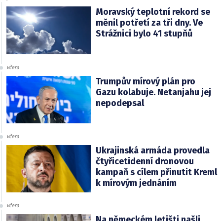
Moravský teplotní rekord se
měnil potřetí za tři dny. Ve
Strážnici bylo 41 stupňů
včera
Trumpův mírový plán pro
Gazu kolabuje. Netanjahu jej
nepodepsal
včera
Ukrajinská armáda provedla
čtyřicetidenní dronovou
kampaň s cílem přinutit Kreml
k mírovým jednáním
včera
Na německém letišti našli