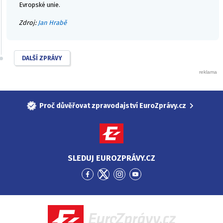
Evropské unie.
Zdroj:
Jan Hrabě
DALŠÍ ZPRÁVY
Proč důvěřovat zpravodajství EuroZprávy.cz
SLEDUJ EUROZPRÁVY.CZ
Přejít
Přejít
Přejít
Přejít
na
na
na
na
Facebook
Twitter
Instagram
YouTube
EuroZprávy.cz