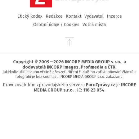
Etický kodex
Redakce
Kontakt
Vydavatel
Inzerce
Osobní údaje / Cookies
Volná místa
Přejít
na
začátek
stránky
Copyright © 2009—2026 INCORP MEDIA GROUP s.r.o., a
dodavatelé INCORP images, Profimedia a ČTK.
Jakékoliv užití obsahu včetně převzetí, šíření či dalšího zpřístupňování článků a
fotografií je bez souhlasu INCORP MEDIA GROUP s.r.o. zakázáno.
Provozovatelem zpravodajského serveru
EuroZprávy.cz
je
INCORP
MEDIA GROUP s.r.o.
, IC:
118 23 054
.