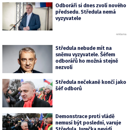
Odboráři si dnes zvolí nového
předsedu. Středula nemá
vyzyvatele
Středula nebude mít na
sněmu vyzyvatele. Šéfem
odborářů ho možná stejně
nezvolí
Středula nečekaně končí jako
šéf odborů
Demonstrace proti vládě
nemusí být poslední, varuje
Středula. Jurečka nevidí