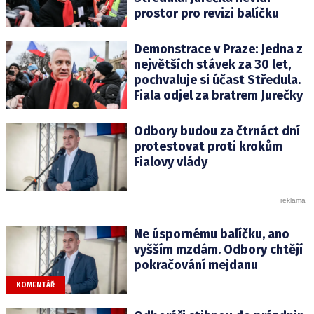
prostor pro revizi balíčku
Demonstrace v Praze: Jedna z
největších stávek za 30 let,
pochvaluje si účast Středula.
Fiala odjel za bratrem Jurečky
Odbory budou za čtrnáct dní
protestovat proti krokům
Fialovy vlády
Ne úspornému balíčku, ano
vyšším mzdám. Odbory chtějí
pokračování mejdanu
KOMENTÁŘ