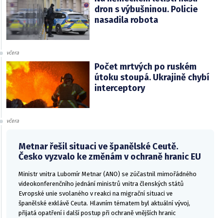
dron s výbušninou. Policie
nasadila robota
včera
Počet mrtvých po ruském
útoku stoupá. Ukrajině chybí
interceptory
včera
Metnar řešil situaci ve španělské Ceutě.
Česko vyzvalo ke změnám v ochraně hranic EU
Ministr vnitra Lubomír Metnar (ANO) se zúčastnil mimořádného
videokonferenčního jednání ministrů vnitra členských států
Evropské unie svolaného v reakci na migrační situaci ve
španělské exklávě Ceuta. Hlavním tématem byl aktuální vývoj,
přijatá opatření i další postup při ochraně vnějších hranic