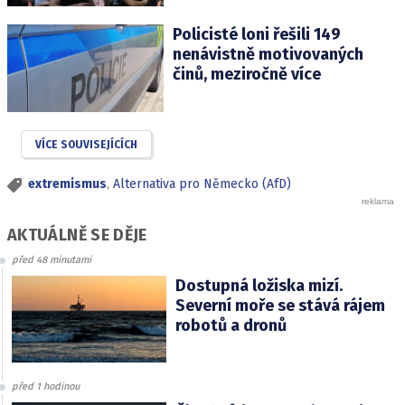
Policisté loni řešili 149
nenávistně motivovaných
činů, meziročně více
VÍCE SOUVISEJÍCÍCH
extremismus
,
Alternativa pro Německo (AfD)
AKTUÁLNĚ SE DĚJE
před 48 minutami
Dostupná ložiska mizí.
Severní moře se stává rájem
robotů a dronů
před 1 hodinou