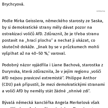
Brychcyová.
Podle Mirka Geisslera, německého starosty ze Saska,
by si demokratické strany měly dávat pozor na
ostrakizaci voličů AfD. Zdůraznil, že je třeba stranu
postavit na „hrací plochu“ a nechat ji ukázat, co
skutečně dokáže. „Jinak by se v průzkumech mohli
vyšplhat až na 40–50 %,“ varoval.
Podobný názor vyjádřila i Liane Bachová, starostka z
Durynska, která zdůraznila, že v jejím regionu „voliči
AfD nejsou pravicoví extremisté“. Philippe Anthor
(CDU) pak připustil, že mezi demokratickými stranami
a voliči AfD by neměly stát žádné „ohnivé zdi“.
Bývalá německá kancléřka Angela Merkelová však