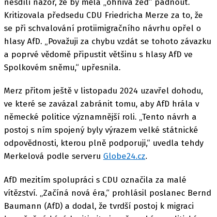
nesdílí názor, že by měla „ohnivá zeď“ padnout.
Kritizovala předsedu CDU Friedricha Merze za to, že
se při schvalování protiimigračního návrhu opřel o
hlasy AfD. „Považuji za chybu vzdát se tohoto závazku
a poprvé vědomě připustit většinu s hlasy AfD ve
Spolkovém sněmu,“ upřesnila.
Merz přitom ještě v listopadu 2024 uzavřel dohodu,
ve které se zavázal zabránit tomu, aby AfD hrála v
německé politice významnější roli. „Tento návrh a
postoj s ním spojený byly výrazem velké státnické
odpovědnosti, kterou plně podporuji,“ uvedla tehdy
Merkelová podle serveru
Globe24.cz
.
AfD mezitím spolupráci s CDU označila za malé
vítězství. „Začíná nová éra,“ prohlásil poslanec Bernd
Baumann (AfD) a dodal, že tvrdší postoj k migraci