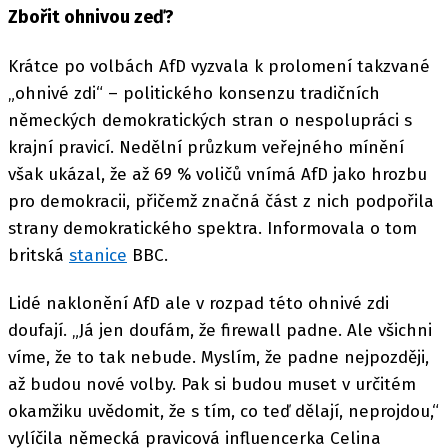
Zbořit ohnivou zeď?
Krátce po volbách AfD vyzvala k prolomení takzvané
„ohnivé zdi“ – politického konsenzu tradičních
německých demokratických stran o nespolupráci s
krajní pravicí. Nedělní průzkum veřejného mínění
však ukázal, že až 69 % voličů vnímá AfD jako hrozbu
pro demokracii, přičemž značná část z nich podpořila
strany demokratického spektra. Informovala o tom
britská
stanice
BBC.
Lidé naklonění AfD ale v rozpad této ohnivé zdi
doufají. „Já jen doufám, že firewall padne. Ale všichni
víme, že to tak nebude. Myslím, že padne nejpozději,
až budou nové volby. Pak si budou muset v určitém
okamžiku uvědomit, že s tím, co teď dělají, neprojdou,“
vylíčila německá pravicová influencerka Celina