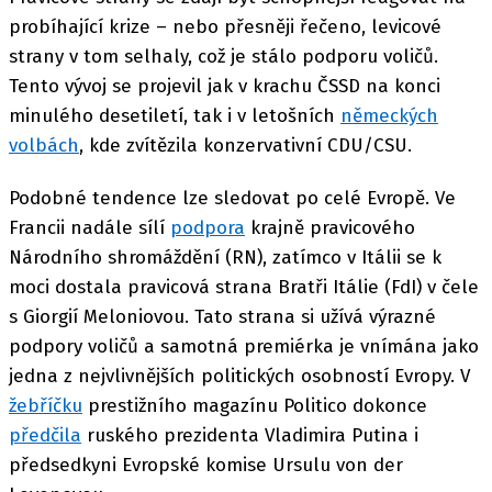
probíhající krize – nebo přesněji řečeno, levicové
strany v tom selhaly, což je stálo podporu voličů.
Tento vývoj se projevil jak v krachu ČSSD na konci
minulého desetiletí, tak i v letošních
německých
volbách
, kde zvítězila konzervativní CDU/CSU.
Podobné tendence lze sledovat po celé Evropě. Ve
Francii nadále sílí
podpora
krajně pravicového
Národního shromáždění (RN), zatímco v Itálii se k
moci dostala pravicová strana Bratři Itálie (FdI) v čele
s Giorgií Meloniovou. Tato strana si užívá výrazné
podpory voličů a samotná premiérka je vnímána jako
jedna z nejvlivnějších politických osobností Evropy. V
žebříčku
prestižního magazínu Politico dokonce
předčila
ruského prezidenta Vladimira Putina i
předsedkyni Evropské komise Ursulu von der