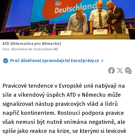
AfD (Alternativa pro Německo)
Foto: Alternative für Deutschland AfD
Proč důvěřovat zpravodajství EuroZprávy.cz
FACEBOOK
X
ZPR
Pravicové tendence v Evropské unii nabývají na
síle a víkendový úspěch AfD v Německu může
signalizovat nástup pravicových vlád a lídrů
napříč kontinentem. Rostoucí podpora pravice
však nemusí být nutně vnímána negativně, ale
spíše jako reakce na krize, se kterými si levicové