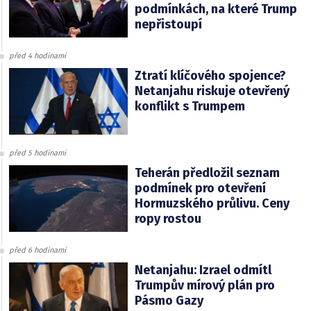
podmínkách, na které Trump
nepřistoupí
před 4 hodinami
Ztratí klíčového spojence?
Netanjahu riskuje otevřený
konflikt s Trumpem
před 5 hodinami
Teherán předložil seznam
podmínek pro otevření
Hormuzského průlivu. Ceny
ropy rostou
před 6 hodinami
Netanjahu: Izrael odmítl
Trumpův mírový plán pro
Pásmo Gazy