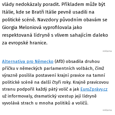
vlády nedokázaly poradit. Příkladem může být
Itálie, kde se Bratři Itálie pevně usadili na
politické scéně. Navzdory původním obavám se
Giorgia Meloniová vyprofilovala jako
respektovaná lídryně s vlivem sahajícím daleko
za evropské hranice.
Alternativa pro Německo
(AfD) obsadila druhou
příčku v německých parlamentních volbách, čímž
výrazně posílila postavení krajní pravice na tamní
politické scéně na další čtyři roky. Krajně pravicovou
stranu podpořil každý pátý volič a jak
EuroZprávy.cz
už informovaly, dramatický vzestup její lídryně
vyvolává strach u mnoha politiků a voličů.