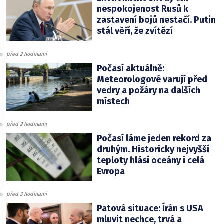
nespokojenost Rusů k
zastavení bojů nestačí. Putin
stál věří, že zvítězí
před 2 hodinami
Počasí aktuálně:
Meteorologové varují před
vedry a požáry na dalších
místech
před 2 hodinami
Počasí láme jeden rekord za
druhým. Historicky nejvyšší
teploty hlásí oceány i celá
Evropa
před 3 hodinami
Patová situace: Írán s USA
mluvit nechce, trvá a