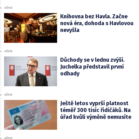
včera
Knihovna bez Havla. Začne
nová éra, dohoda s Havlovou
nevyšla
včera
Důchody se v lednu zvýší.
Juchelka představil první
odhady
včera
Ještě letos vyprší platnost
téměř 300 tisíc řidičáků. Na
úřad kvůli výměně nemusíte
včera