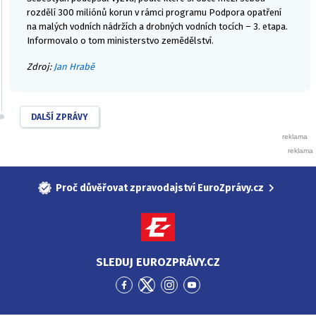
rozdělí 300 miliónů korun v rámci programu Podpora opatření
na malých vodních nádržích a drobných vodních tocích – 3. etapa.
Informovalo o tom ministerstvo zemědělství.
Zdroj:
Jan Hrabě
DALŠÍ ZPRÁVY
Proč důvěřovat zpravodajství EuroZprávy.cz
SLEDUJ EUROZPRÁVY.CZ
Přejít
Přejít
Přejít
Přejít
na
na
na
na