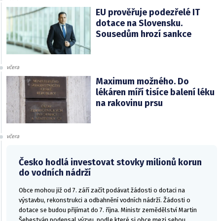
EU prověřuje podezřelé IT
dotace na Slovensku.
Sousedům hrozí sankce
včera
Maximum možného. Do
lékáren míří tisíce balení léku
na rakovinu prsu
včera
Česko hodlá investovat stovky milionů korun
do vodních nádrží
Obce mohou již od 7. září začít podávat žádosti o dotaci na
výstavbu, rekonstrukci a odbahnění vodních nádrží. Žádosti o
dotace se budou přijímat do 7. října. Ministr zemědělství Martin
Šebestyán podepsal výzvu, podle které si obce mezi sebou