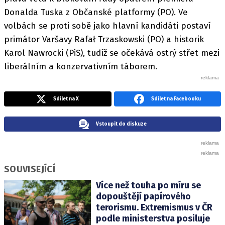
Donalda Tuska z Občanské platformy (PO). Ve
volbách se proti sobě jako hlavní kandidáti postaví
primátor Varšavy Rafał Trzaskowski (PO) a historik
Karol Nawrocki (PiS), tudíž se očekává ostrý střet mezi
liberálním a konzervativním táborem.
Sdílet na X
Sdílet na Facebooku
Vstoupit do diskuze
SOUVISEJÍCÍ
Více než touha po míru se
dopouštějí papírového
terorismu. Extremismus v ČR
podle ministerstva posiluje