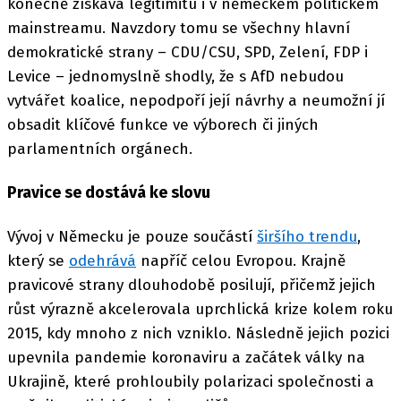
konečně získává legitimitu i v německém politickém
mainstreamu. Navzdory tomu se všechny hlavní
demokratické strany – CDU/CSU, SPD, Zelení, FDP i
Levice – jednomyslně shodly, že s AfD nebudou
vytvářet koalice, nepodpoří její návrhy a neumožní jí
obsadit klíčové funkce ve výborech či jiných
parlamentních orgánech.
Pravice se dostává ke slovu
Vývoj v Německu je pouze součástí
širšího trendu
,
který se
odehrává
napříč celou Evropou. Krajně
pravicové strany dlouhodobě posilují, přičemž jejich
růst výrazně akcelerovala uprchlická krize kolem roku
2015, kdy mnoho z nich vzniklo. Následně jejich pozici
upevnila pandemie koronaviru a začátek války na
Ukrajině, které prohloubily polarizaci společnosti a