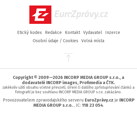
Facebook
Twitter
Instagram
YouTube
EuroZprávy.cz
Etický kodex
Redakce
Kontakt
Vydavatel
Inzerce
Osobní údaje / Cookies
Volná místa
Přejít
na
začátek
stránky
Copyright © 2009—2026 INCORP MEDIA GROUP s.r.o., a
dodavatelé INCORP images, Profimedia a ČTK.
Jakékoliv užití obsahu včetně převzetí, šíření či dalšího zpřístupňování článků a
fotografií je bez souhlasu INCORP MEDIA GROUP s.r.o. zakázáno.
Provozovatelem zpravodajského serveru
EuroZprávy.cz
je
INCORP
MEDIA GROUP s.r.o.
, IC:
118 23 054
.