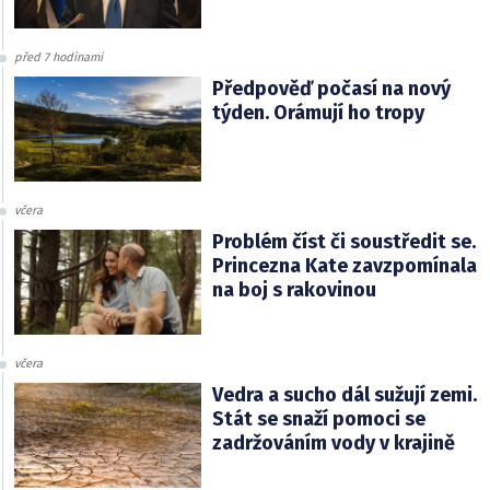
před 7 hodinami
Předpověď počasí na nový
týden. Orámují ho tropy
včera
Problém číst či soustředit se.
Princezna Kate zavzpomínala
na boj s rakovinou
včera
Vedra a sucho dál sužují zemi.
Stát se snaží pomoci se
zadržováním vody v krajině