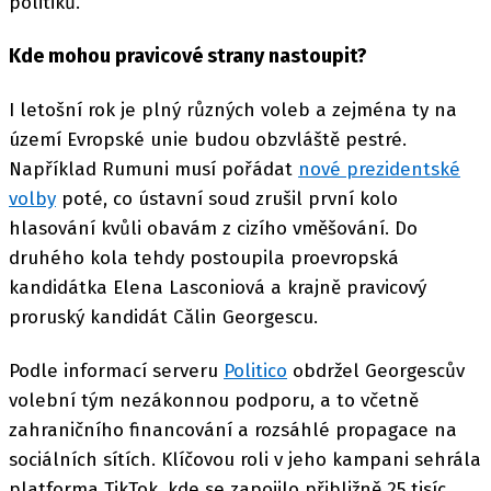
politiků.
Kde mohou pravicové strany nastoupit?
I letošní rok je plný různých voleb a zejména ty na
území Evropské unie budou obzvláště pestré.
Například Rumuni musí pořádat
nové prezidentské
volby
poté, co ústavní soud zrušil první kolo
hlasování kvůli obavám z cizího vměšování. Do
druhého kola tehdy postoupila proevropská
kandidátka Elena Lasconiová a krajně pravicový
proruský kandidát Călin Georgescu.
Podle informací serveru
Politico
obdržel Georgescův
volební tým nezákonnou podporu, a to včetně
zahraničního financování a rozsáhlé propagace na
sociálních sítích. Klíčovou roli v jeho kampani sehrála
platforma TikTok, kde se zapojilo přibližně 25 tisíc