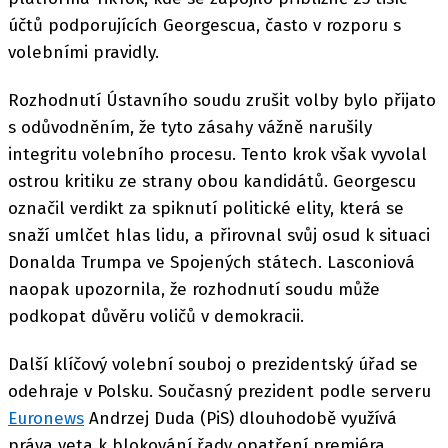
účtů podporujících Georgescua, často v rozporu s
volebními pravidly.
Rozhodnutí Ústavního soudu zrušit volby bylo přijato
s odůvodněním, že tyto zásahy vážně narušily
integritu volebního procesu. Tento krok však vyvolal
ostrou kritiku ze strany obou kandidátů. Georgescu
označil verdikt za spiknutí politické elity, která se
snaží umlčet hlas lidu, a přirovnal svůj osud k situaci
Donalda Trumpa ve Spojených státech. Lasconiová
naopak upozornila, že rozhodnutí soudu může
podkopat důvěru voličů v demokracii.
Další klíčový volební souboj o prezidentský úřad se
odehraje v Polsku. Současný prezident podle serveru
Euronews
Andrzej Duda (PiS) dlouhodobě využívá
práva veta k blokování řady opatření premiéra