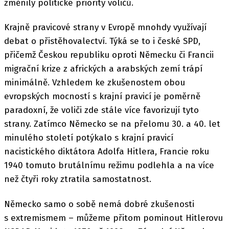
změnily politické priority voličů.
Krajně pravicové strany v Evropě mnohdy využívají
debat o přistěhovalectví. Týká se to i české SPD,
přičemž Českou republiku oproti Německu či Francii
migrační krize z afrických a arabských zemí trápí
minimálně. Vzhledem ke zkušenostem obou
evropských mocností s krajní pravicí je poměrně
paradoxní, že voliči zde stále více favorizují tyto
strany. Zatímco Německo se na přelomu 30. a 40. let
minulého století potýkalo s krajní pravicí
nacistického diktátora Adolfa Hitlera, Francie roku
1940 tomuto brutálnímu režimu podlehla a na více
než čtyři roky ztratila samostatnost.
Německo samo o sobě nemá dobré zkušenosti
s extremismem – můžeme přitom pominout Hitlerovu