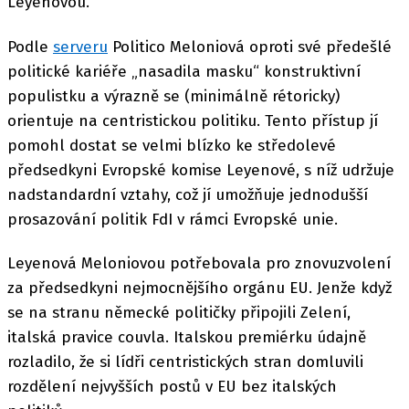
Leyenovou.
Podle
serveru
Politico Meloniová oproti své předešlé
politické kariéře „nasadila masku“ konstruktivní
populistku a výrazně se (minimálně rétoricky)
orientuje na centristickou politiku. Tento přístup jí
pomohl dostat se velmi blízko ke středolevé
předsedkyni Evropské komise Leyenové, s níž udržuje
nadstandardní vztahy, což jí umožňuje jednodušší
prosazování politik FdI v rámci Evropské unie.
Leyenová Meloniovou potřebovala pro znovuzvolení
za předsedkyni nejmocnějšího orgánu EU. Jenže když
se na stranu německé političky připojili Zelení,
italská pravice couvla. Italskou premiérku údajně
rozladilo, že si lídři centristických stran domluvili
rozdělení nejvyšších postů v EU bez italských