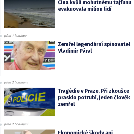
Čína kvůli mohutnému tajfunu
evakuovala milion lidí
před 1 hodinou
Zemřel legendární spisovatel
Vladimír Páral
před 2 hodinami
Tragédie v Praze. Při zkoušce
prasklo potrubí, jeden člověk
zemřel
před 2 hodinami
Ekonomické škody ani