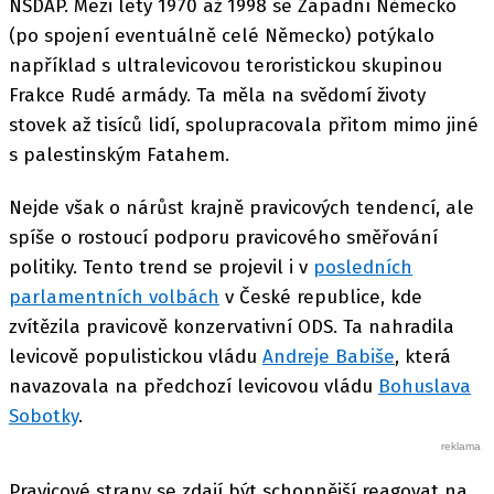
NSDAP. Mezi lety 1970 až 1998 se Západní Německo
(po spojení eventuálně celé Německo) potýkalo
například s ultralevicovou teroristickou skupinou
Frakce Rudé armády. Ta měla na svědomí životy
stovek až tisíců lidí, spolupracovala přitom mimo jiné
s palestinským Fatahem.
Nejde však o nárůst krajně pravicových tendencí, ale
spíše o rostoucí podporu pravicového směřování
politiky. Tento trend se projevil i v
posledních
parlamentních volbách
v České republice, kde
zvítězila pravicově konzervativní ODS. Ta nahradila
levicově populistickou vládu
Andreje Babiše
, která
navazovala na předchozí levicovou vládu
Bohuslava
Sobotky
.
Pravicové strany se zdají být schopnější reagovat na