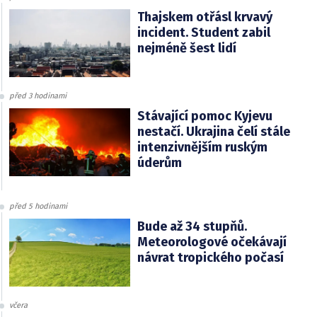
Thajskem otřásl krvavý
incident. Student zabil
nejméně šest lidí
před 3 hodinami
Stávající pomoc Kyjevu
nestačí. Ukrajina čelí stále
intenzivnějším ruským
úderům
před 5 hodinami
Bude až 34 stupňů.
Meteorologové očekávají
návrat tropického počasí
včera