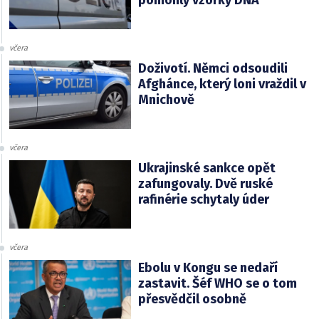
pomohly vzorky DNA
včera
Doživotí. Němci odsoudili
Afghánce, který loni vraždil v
Mnichově
včera
Ukrajinské sankce opět
zafungovaly. Dvě ruské
rafinérie schytaly úder
včera
Ebolu v Kongu se nedaří
zastavit. Šéf WHO se o tom
přesvědčil osobně