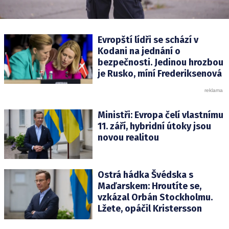
Evropští lídři se schází v
Kodani na jednání o
bezpečnosti. Jedinou hrozbou
je Rusko, míní Frederiksenová
Ministři: Evropa čelí vlastnímu
11. září, hybridní útoky jsou
novou realitou
Ostrá hádka Švédska s
Maďarskem: Hroutíte se,
vzkázal Orbán Stockholmu.
Lžete, opáčil Kristersson