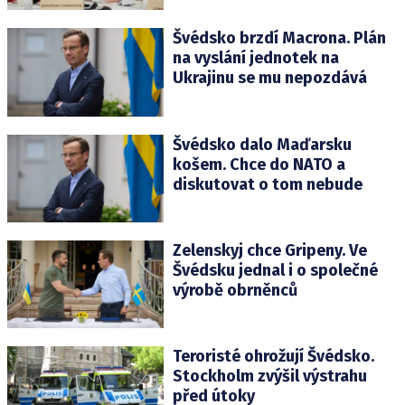
Švédsko brzdí Macrona. Plán
na vyslání jednotek na
Ukrajinu se mu nepozdává
Švédsko dalo Maďarsku
košem. Chce do NATO a
diskutovat o tom nebude
Zelenskyj chce Gripeny. Ve
Švédsku jednal i o společné
výrobě obrněnců
Teroristé ohrožují Švédsko.
Stockholm zvýšil výstrahu
před útoky