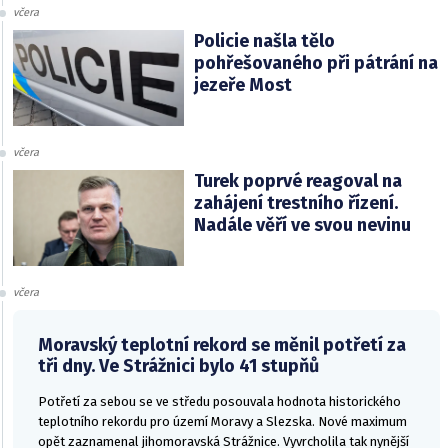
včera
Policie našla tělo
pohřešovaného při pátrání na
jezeře Most
včera
Turek poprvé reagoval na
zahájení trestního řízení.
Nadále věří ve svou nevinu
včera
Moravský teplotní rekord se měnil potřetí za
tři dny. Ve Strážnici bylo 41 stupňů
Potřetí za sebou se ve středu posouvala hodnota historického
teplotního rekordu pro území Moravy a Slezska. Nové maximum
opět zaznamenal jihomoravská Strážnice. Vyvrcholila tak nynější