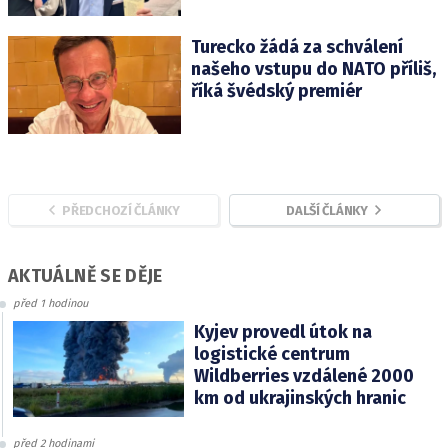
Turecko žádá za schválení
našeho vstupu do NATO příliš,
říká švédský premiér
PŘEDCHOZÍ ČLÁNKY
DALŠÍ ČLÁNKY
AKTUÁLNĚ SE DĚJE
před 1 hodinou
Kyjev provedl útok na
logistické centrum
Wildberries vzdálené 2000
km od ukrajinských hranic
před 2 hodinami