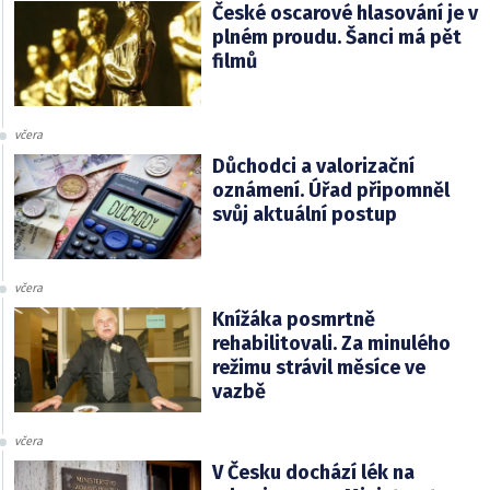
České oscarové hlasování je v
plném proudu. Šanci má pět
filmů
včera
Důchodci a valorizační
oznámení. Úřad připomněl
svůj aktuální postup
včera
Knížáka posmrtně
rehabilitovali. Za minulého
režimu strávil měsíce ve
vazbě
včera
V Česku dochází lék na