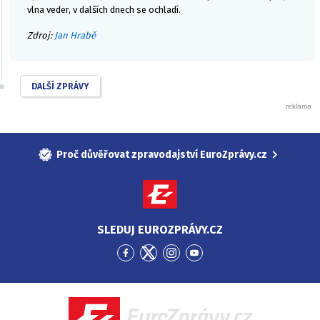
vlna veder, v dalších dnech se ochladí.
Zdroj:
Jan Hrabě
DALŠÍ ZPRÁVY
Proč důvěřovat zpravodajství EuroZprávy.cz
SLEDUJ EUROZPRÁVY.CZ
Přejít
Přejít
Přejít
Přejít
na
na
na
na
Facebook
Twitter
Instagram
YouTube
EuroZprávy.cz