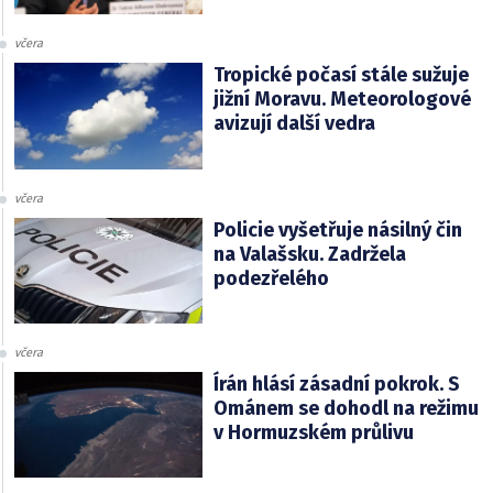
včera
Tropické počasí stále sužuje
jižní Moravu. Meteorologové
avizují další vedra
včera
Policie vyšetřuje násilný čin
na Valašsku. Zadržela
podezřelého
včera
Írán hlásí zásadní pokrok. S
Ománem se dohodl na režimu
v Hormuzském průlivu