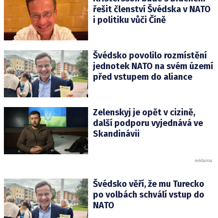
řešit členství Švédska v NATO
i politiku vůči Číně
Švédsko povolilo rozmístění
jednotek NATO na svém území
před vstupem do aliance
Zelenskyj je opět v cizině,
další podporu vyjednává ve
Skandinávii
Švédsko věří, že mu Turecko
po volbách schválí vstup do
NATO