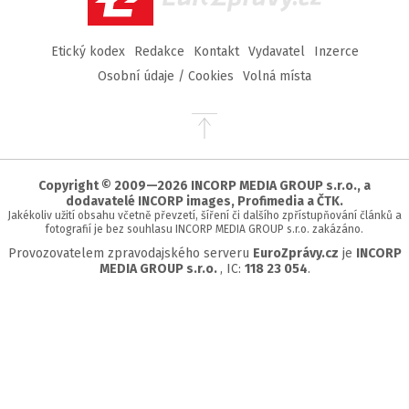
Etický kodex
Redakce
Kontakt
Vydavatel
Inzerce
Osobní údaje / Cookies
Volná místa
Přejít
na
začátek
stránky
Copyright © 2009—2026 INCORP MEDIA GROUP s.r.o., a
dodavatelé INCORP images, Profimedia a ČTK.
Jakékoliv užití obsahu včetně převzetí, šíření či dalšího zpřístupňování článků a
fotografií je bez souhlasu INCORP MEDIA GROUP s.r.o. zakázáno.
Provozovatelem zpravodajského serveru
EuroZprávy.cz
je
INCORP
MEDIA GROUP s.r.o.
, IC:
118 23 054
.