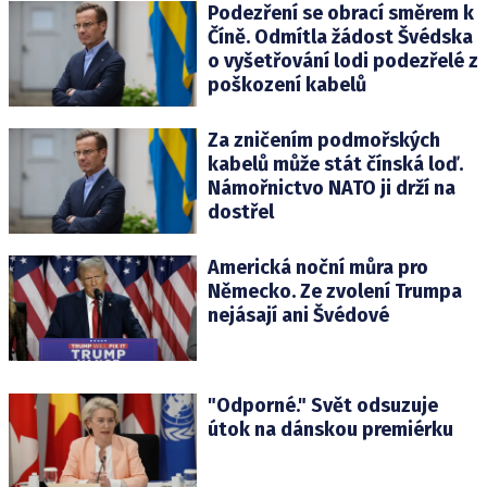
Podezření se obrací směrem k
Číně. Odmítla žádost Švédska
o vyšetřování lodi podezřelé z
poškození kabelů
Za zničením podmořských
kabelů může stát čínská loď.
Námořnictvo NATO ji drží na
dostřel
Americká noční můra pro
Německo. Ze zvolení Trumpa
nejásají ani Švédové
"Odporné." Svět odsuzuje
útok na dánskou premiérku