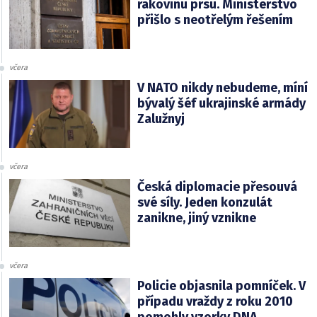
rakovinu prsu. Ministerstvo
přišlo s neotřelým řešením
včera
V NATO nikdy nebudeme, míní
bývalý šéf ukrajinské armády
Zalužnyj
včera
Česká diplomacie přesouvá
své síly. Jeden konzulát
zanikne, jiný vznikne
včera
Policie objasnila pomníček. V
případu vraždy z roku 2010