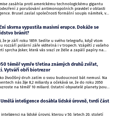
mise zasáhla proti americkému technologickému gigantu
podezření z porušování antimonopolních pravidel v oblasti
gence. Brusel zaslal společnosti formální soupis námitek, v
uje předběžné obavy, že Meta brání konkurenčním AI
 přístupu k platformě WhatsApp. Podle komise jde o
ční skvrna vypustila masivní erupce. Dokáže se
é vylučuje asistenty třetích stran z interakce s uživateli, což
žní prostředí.
lidstvo bránit?
i, že je září roku 1859. Sedíte u svého telegrafu, když vtom
 rozzáří polární záře viditelná i v tropech. Vzápětí z vašeho
etí sprcha jisker, která vás srazí ze židle a zapálí papíry na
ší telegrafisté zjistili, že mohou posílat zprávy i po odpojení
áty totiž nabíjela energie z nejsilnější geomagnetické bouře v
50 téměř vymře třetina známých druhů zvířat,
 historii, známé jako Carringtonova událost.
i. Vytváří obří biotrezor
jako živočišný druh zatím o svou budoucnost bát nemusí. Na
entech nás žije 8,2 miliardy a očekává se, že do roku 2050
vzroste na téměř 10 miliard. Ostatní obyvatelé planety jsou
 podstatně hůře. Podle Střediska pro biologickou
se předpokládá, že do stejného roku 2050 překročí hranici
 Umělá inteligence dosáhla lidské úrovně, tvrdí část
ibližně 30 % známých druhů. Nyní se však objevuje způsob,
it – nebo alespoň uchovat jejich genomy, aby se v budoucnu
i znovu vrátit.
inteligenci na lidské úrovni, kterou v 50. letech 20. století