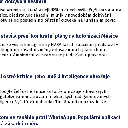
 dobývání vesmíru
se Artemis II, která v nejbližších dnech vyšle čtyři astronauty
síce, představuje zásadní milník v novodobém dobývání
koliv se od posledního přistání člověka na lunárním povrchu
ramu Apollo uplynulo více než 50 let, Spojené státy
do programu Artemis již přibližně 93 miliard dolarů. Důvodem
tavila první konkrétní plány na kolonizaci Měsíce
kladný návrat není jen nostalgie, ale především strategické
echnologická příprava na Mars a nová vlna vesmírného
erické vesmírné agentury NASA Jared Isaacman představil v
shingtonu zásadní změny v dosavadních plánech na
smíru. Ambiciózní vize zahrnuje především upravenou
o vybudování základny na Měsíci. Ačkoliv agentura o
osídlení lunárního povrchu uvažuje dlouho, poprvé byl nyní
onkrétní časový harmonogram a jasný plán postupu.
í ostré kritice. Jeho umělá inteligence ohrožuje
oogle čelí ostré kritice za to, že ohrožuje zdraví svých
agatelizováním varování u lékařských rad generovaných
ligencí. Vyšetřování deníku The Guardian ukázalo, že
ký gigant neuvádí bezpečnostní upozornění v momentě, kdy
 poprvé zobrazí přehled vytvořený AI (tzv. AI Overviews). Tato
omise zasáhla proti WhatsAppu. Populární aplikaci
m v rámci vyhledávání nabízí odpovědi na citlivá zdravotní
o na začátku stránky.
ká zásadní změna