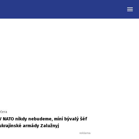
MEN
včera
V NATO nikdy nebudeme, míní bývalý šéf
ukrajinské armády Zalužnyj