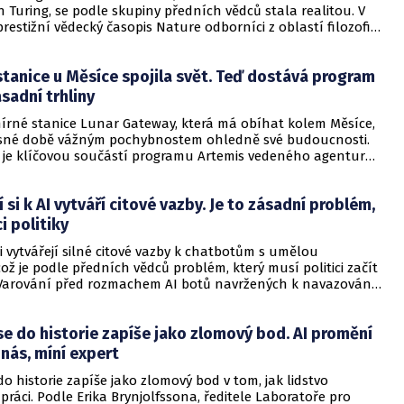
n Turing, se podle skupiny předních vědců stala realitou. V
restižní vědecký časopis Nature odborníci z oblastí filozofie,
čení, lingvistiky a kognitivní vědy tvrdí, že současné systémy
obecné inteligence (AGI). Podle nich je důkazní situace na
tanice u Měsíce spojila svět. Teď dostává program
u 2026 zcela jednoznačná a dlouhodobý problém vytvoření
šen.
sadní trhliny
mírné stanice Lunar Gateway, která má obíhat kolem Měsíce,
asné době vážným pochybnostem ohledně své budoucnosti.
e je klíčovou součástí programu Artemis vedeného agenturou
cílem je návrat lidí na měsíční povrch, vytvoření udržitelné
příprava na budoucí cestu k Marsu. Navzdory ambiciózním
í si k AI vytváří citové vazby. Je to zásadní problém,
šak projekt potýká s odklady, rostoucími náklady a hrozbou
rickém rozpočtu.
i politiky
 si vytvářejí silné citové vazby k chatbotům s umělou
 což je podle předních vědců problém, který musí politici začít
 Varování před rozmachem AI botů navržených k navazování
vateli přineslo úterní hodnocení rizik umělé inteligence.
, na které se podílely desítky expertů, popularita AI
e do historie zapíše jako zlomový bod. AI promění
rudce roste a některé aplikace již využívají desítky milionů
nás, míní expert
do historie zapíše jako zlomový bod v tom, jak lidstvo
 práci. Podle Erika Brynjolfssona, ředitele Laboratoře pro