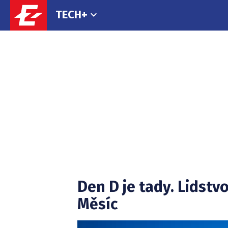
TECH+
Tech+
Související
Den D je tady. Lidstvo
články:
Měsíc