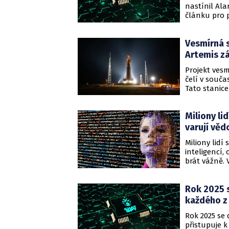
nastínil Ala
článku pro p
strojového u
již dosáhly 
Vesmírná s
začátku rok
AGI byl vyře
Artemis zá
Projekt ves
čelí v souč
Tato stanic
NASA, jehož 
základny a 
Miliony lid
plánům se v
škrtů v ame
varují vědc
Miliony lidí
inteligencí,
brát vážně.
vztahů s uži
Podle zprávy
Rok 2025 s
společníků p
lidí.
každého z 
Rok 2025 se 
přistupuje k