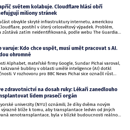
apříč světem kolabuje. Cloudflare hlásí obří
efujgují miliony stránek
část obvykle skryté infrastruktury internetu, americkou
loudflare, postihl v úterý celosvětový výpadek. Problém,
na zůstává zatím neidentifikovaná, podle webu The Guardian
e se uživatelům na milionech webových stránek začaly
ybové zprávy. Cloudflare poskytuje služby včetně obrany
 varuje: Kdo chce uspět, musí umět pracovat s AI.
zákeřným útokům a akcelerace výkonu.
udou ohromné
sti Alphabet, mateřské firmy Google, Sundar Pichai varoval,
 takzvané bubliny v oblasti umělé inteligence (AI) dotkl
nosti. V rozhovoru pro BBC News Pichai sice označil růst
 AI za „mimořádný moment“, ale zároveň poukázal na jistou
tu“ v současném boomu umělé inteligence.
e zdravotnictví na dosah ruky: Lékaři zanedlouho
nsplantovat lidem prasečí orgán
wyorské univerzity (NYU) oznámili, že díky dvěma novým
 výrazně blíže k tomu, aby transplantace ledvin od jiných
vaná xenotransplantace, byla v blízké budoucnosti reálnou
dostatek orgánů je kritický: jen ve Spojených státech čeká
řes 90 000 lidí a denně jich zemře asi 11.