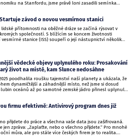
onomiku na Stanfordu, jsme právě loni zasadili semínka
, která do roku 2050 změní každého z nás v „ředitele“
tální korporace.
 Startuje závod o novou vesmírnou stanici
lidské přítomnosti na oběžné dráze se začíná rýsovat v
kromých společností. S blížícím se koncem životnosti
vesmírné stanice (ISS) soupeří o její nástupnictví několik
 projektů. Mezi hlavní favority patří stanice Starlab a Axiom,
a odlišné strategie, jak udržet lidstvo ve vesmíru i po roce
nější vědecké objevy uplynulého roku: Prosakování
jarý život na místě, kam Slunce nedosáhne
2025 poodhalila roušku tajemství naší planety a ukázala, že
hem dynamičtější a záhadnější místo, než jsme si dosud
 hlubin oceánů až po samotné zemské jádro přinesl uplynulý
které mění naše chápání geologie i vzniku života. Vědci
stili, že z nitra planety uniká zlato, a v nejtemnějších
ou firmu efektivně: Antivirový program dnes již
eánu narazili na prosperující společenství tvorů, kteří
 slunce.
no přijdete do práce a všechna vaše data jsou zašifrovaná.
 jen zpráva: „Zaplaťte, nebo o všechno přijdete.“ Pro mnohé
noční můra, ale pro stále více českých firem je to realita.