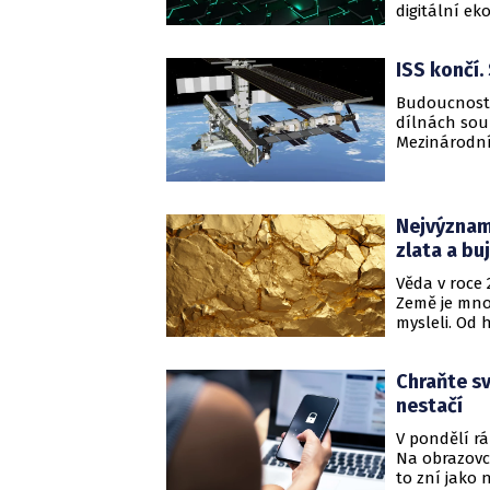
digitální ek
transformace
vlastní digi
ISS končí.
Budoucnost 
dílnách sou
Mezinárodní 
ambiciózních
které sází n
2030.
Nejvýznam
zlata a bu
Věda v roce 
Země je mno
mysleli. Od
rok objevy, 
například zji
Chraňte sv
příkopech oc
nepotřebují
nestačí
V pondělí rá
Na obrazovce
to zní jako 