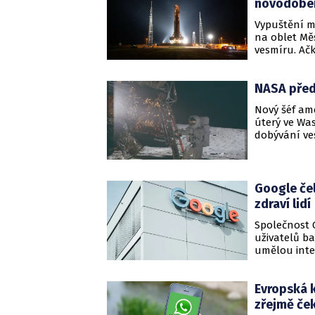
novodobém
Vypuštění mi
na oblet Mě
vesmíru. Ač
v rámci prog
investovaly 
NASA předs
pro tento ná
suroviny, t
Nový šéf am
soupeření.
úterý ve Wa
dobývání ve
strategii pr
trvalejším 
zveřejněn k
Google čel
zdraví lidí
Společnost G
uživatelů b
umělou inte
technologic
se uživateli
Evropská k
funkce přito
témata přím
zřejmě če