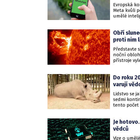
Evropská ko
Meta kvůli 
umělé inteli
němž vyjadř
chatbotům v
Obří slune
jednání, kter
poškozuje tr
proti nim 
Představte s
noční oblohu
přístroje vyl
stole. Tehdej
baterií – dr
Do roku 20
zaznamenané
varují vědc
Lidstvo se 
sedmi kontin
tento počet 
na tom však
rozmanitost 
Je hotovo.
vyhynutí př
jak je chrán
vědců
mohli na Zem
Vize o umělé 