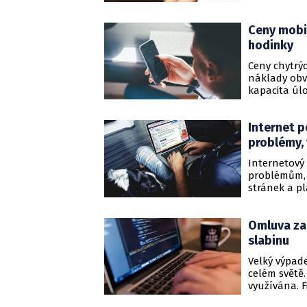
Kybernetick
kdykoli dříve
Ceny mobil
hodinky
Ceny chytrýc
náklady obvy
kapacita úl
běžná kompo
spotřební př
Internet p
hodinky.
problémy,
Internetový 
problémům, 
stránek a pl
oznámila, že
API".
Omluva za 
slabinu
Velký výpade
celém světě.
využívána. F
jde o význam