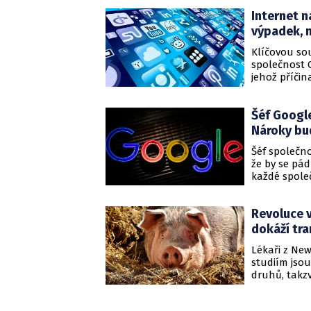
Internet n
výpadek, n
Klíčovou sou
společnost C
jehož příči
způsobil, ž
objevovat ch
Šéf Google
webů proti 
Nároky b
Šéf společno
že by se pád
každé společ
investic do
„iracionali
Revoluce v
dokáží tra
Lékaři z Ne
studiím jsou
druhů, takz
možností. Ne
na ledvinu p