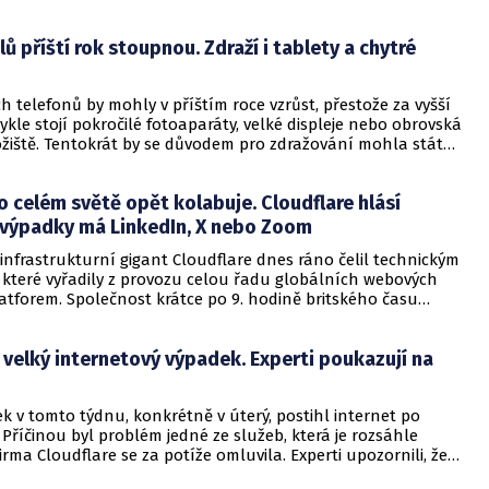
é útoky dnes ohrožují malé a střední podniky více než
.
ů příští rok stoupnou. Zdraží i tablety a chytré
h telefonů by mohly v příštím roce vzrůst, přestože za vyšší
kle stojí pokročilé fotoaparáty, velké displeje nebo obrovská
ožiště. Tentokrát by se důvodem pro zdražování mohla stát
nenta, konkrétně paměť. Dražší by mohly být i další
ístroje, které paměť využívají, jako jsou tablety nebo chytré
o celém světě opět kolabuje. Cloudflare hlásí
 výpadky má LinkedIn, X nebo Zoom
infrastrukturní gigant Cloudflare dnes ráno čelil technickým
které vyřadily z provozu celou řadu globálních webových
atforem. Společnost krátce po 9. hodině britského času
 "vyšetřuje problémy s Cloudflare Dashboard a souvisejícími
velký internetový výpadek. Experti poukazují na
k v tomto týdnu, konkrétně v úterý, postihl internet po
 Příčinou byl problém jedné ze služeb, která je rozsáhle
irma Cloudflare se za potíže omluvila. Experti upozornili, že
nou slabinu, kterou je nutné řešit.