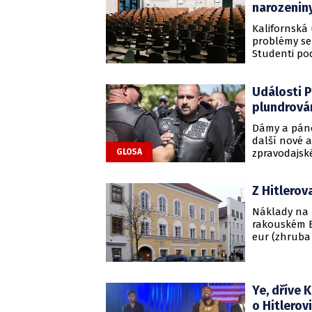
narozeniny
Kalifornská 
problémy se
Studenti po
Hitlera.
Události Pe
plundrován
Dámy a pánov
další nové 
zpravodajské
GLOSA
nemuseli, al
čas můžete 
Z Hitlerov
Prostřeno. A
Náklady na 
rakouském B
eur (zhruba
Welle s odk
Ye, dříve 
o Hitlerovi