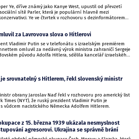
per Ye, dříve známý jako Kanye West, upustil od převzetí
sociální sítě Parler, která je populární hlavně mezi
onzervativci. Ye ve čtvrtek v rozhovoru s dezinformátorem
em řekl, že "má rád (Adolfa) Hitlera" a v jiné části, že "má
y". Podle společnosti Parlement Technologies, která síť
mluvil za Lavrovova slova o Hitlerovi
zhodnutí o neuskutečnění prodeje padlo už v listopadu a
rapperovými nejnovějšími výroky, které nepřímo odsoudil i
ent Vladimir Putin se v telefonátu s izraelským premiérem
zident Joe Biden.
nnettem omluvil za nedávný výrok ministra zahraničí Sergeje
dovském původu Adolfa Hitlera, sdělila kancelář izraelského
dy. Informovala o tom agentura Reuters a list Haarec, podle
nett omluvu přijal a poděkoval Putinovi za objasnění jeho
i Židům a památce holokaustu. Kreml ve svém prohlášení po
tátníků diplomatickou roztržku kvůli Lavrovově výroku
 je srovnatelný s Hitlerem, řekl slovenský ministr
nil, podotkla agentura Reuters.
nistr obrany Jaroslav Naď řekl v rozhovoru pro americký list
 Times (NYT), že ruský prezident Vladimir Putin je
 s vůdcem nacistického Německa Adolfem Hitlerem.
kupace z 15. března 1939 ukázala nesmyslnost
stupování agresorovi. Ukrajina se správně brání