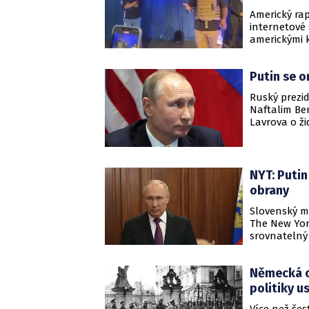
Americký rap
internetové 
americkými k
Alexem Jones
rád i nacist
Putin se o
vlastní, ro
nesouvisí s 
Ruský prezid
americký pre
Naftalim Be
Lavrova o ži
předsedy vlá
kterého Ben
postoje vůč
rozhovoru s
NYT: Putin
přímo nezmí
obrany
Slovenský mi
The New York
srovnatelný
Německá o
politiky u