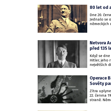
80 let od 
Dne 20. čer
Jednalo se 
německých dů
ovšem útok p
nepovedl?
Netvora Ad
před 135 l
Když se dne 
Hitler, jeho
největších 
vraždění mil
formoval po
Operace Ba
Sověty pa
Zítra uplyne
22. června 1
straně. Něm
nakonec pro
desítky mili