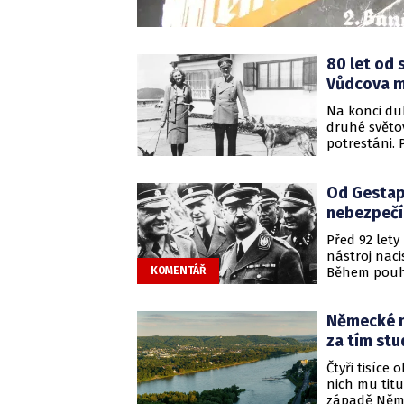
80 let od 
Vůdcova m
Na konci dub
druhé světov
potrestáni.
spáchal sebe
Braunová. K
Od Gestapa
nebezpečí 
Před 92 lety
nástroj naci
Během pouhý
KOMENTÁŘ
pověst symb
jakéhokoli 
Německé mě
poznamenalo
za tím stu
Čtyři tisíce
nich mu tit
západě Něme