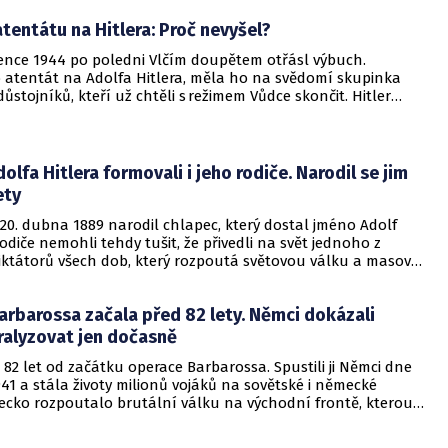
atentátu na Hitlera: Proč nevyšel?
vence 1944 po poledni Vlčím doupětem otřásl výbuch.
o atentát na Adolfa Hitlera, měla ho na svědomí skupinka
stojníků, kteří už chtěli s režimem Vůdce skončit. Hitler
řežil jen s oděrkami. Kdo atentát spáchal a proč se
olfa Hitlera formovali i jeho rodiče. Narodil se jim
ety
20. dubna 1889 narodil chlapec, který dostal jméno Adolf
 rodiče nemohli tehdy tušit, že přivedli na svět jednoho z
diktátorů všech dob, který rozpoutá světovou válku a masové
ionů nevinných lidí. Byli to však možná právě rodiče, kdo
křivenou osobnost Adolfa Hitlera.
rbarossa začala před 82 lety. Němci dokázali
ralyzovat jen dočasně
 82 let od začátku operace Barbarossa. Spustili ji Němci dne
941 a stála životy milionů vojáků na sovětské i německé
ecko rozpoutalo brutální válku na východní frontě, kterou
hrálo. Takzvaná Velká vlastenecká válka za sebou nechala
onů mrtvých vojáků a civilistů.