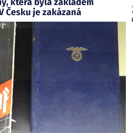
hy, která byla základem
 V Česku je zakázaná