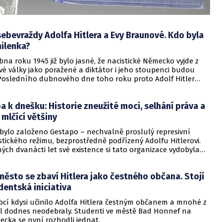
sebevraždy Adolfa Hitlera a Evy Braunové. Kdo byla
ilenka?
na roku 1945 již bylo jasné, že nacistické Německo vyjde z
é války jako poražené a diktátor i jeho stoupenci budou
 Posledního dubnového dne toho roku proto Adolf Hitler
vraždu. Spolu s ním si vzala život i jeho milenka Eva
do byla tato žena?
 k dnešku: Historie zneužité moci, selhání práva a
mlčící většiny
 bylo založeno Gestapo – nechvalně proslulý represivní
stického režimu, bezprostředně podřízený Adolfu Hitlerovi.
ch dvanácti let své existence si tato organizace vydobyla
olu teroru, systematického útlaku a bezohledného potírání
odporu. Gestapo se stalo zosobněním strachu, které
sto se zbaví Hitlera jako čestného občana. Stojí
 celou jednu epochu evropských dějin.
dentská iniciativa
 obcí kdysi učinilo Adolfa Hitlera čestným občanem a mnohé z
ul dodnes neodebraly. Studenti ve městě Bad Honnef na
cka se nyní rozhodli jednat.