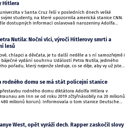
 Hitlera
univerzita v Santa Cruz řeší v posledních dnech velké
 svými studenty, na které upozornila americká stanice CNN.
dle dostupných informací oslavovali narozeniny Adolfa
tra Nutila: Noční vlci, výročí Hitlerovy smrti a
í lesů
é, chlapci a děvčata, je tu další neděle a s ní samozřejmě i
a báječné vydání souhrnu Událostí Petra Nutila, jediného
ho pořadu, který nejenže sleduje, co se děje, aby vy už jste
e taky vám řekne, co si o tom máte myslet. Vy tak ušetřený
investovat třeba do prohlížení Instagramu nebo sledování
a rodného domu se má stát policejní stanice
 to se vyplatí. Tak pojďme na to.
přestavbu rodného domu diktátora Adolfa Hitlera v
raunau am Inn se od roku 2019 zčtyřnásobily na 20 milionů
 480 milionů korun). Informovala o tom stanice Deutsche
azem na rakouské ministerstvo vnitra.
Kanye West, opět vyráží dech. Rapper zaskočil slovy