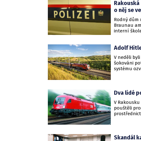
Rakouská p
o něj se v
Rodný dům n
Braunau am I
interní škol
několik dese
Adolf Hitl
V neděli byl
šokováni po
systému ozva
informoval 
Dva lidé p
V Rakousku b
pouštěli pr
prostřednic
o tom místn
Skandál ka