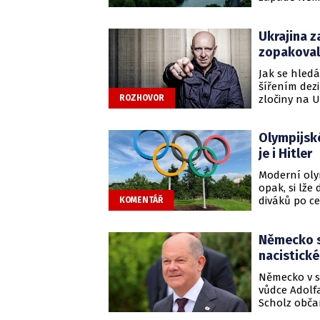
Ukrajina z
zopakoval 
Jak se hledá
šířením dez
zločiny na U
ROZHOVOR
Dzuro, býval
Olympijské
je i Hitler
Moderní olym
opak, si lže
diváků po c
KOMENTÁŘ
odkaz.
Německo si
nacistické
Německo v s
vůdce Adolfa
Scholz občan
server Der S