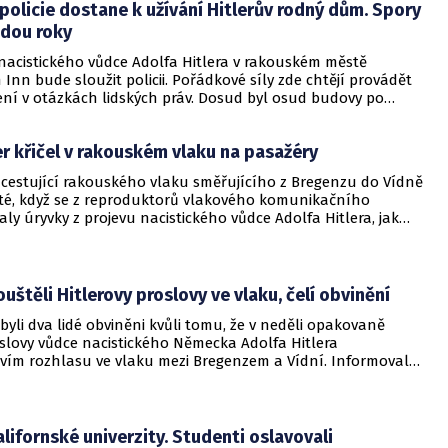
olicie dostane k užívání Hitlerův rodný dům. Spory
edou roky
acistického vůdce Adolfa Hitlera v rakouském městě
nn bude sloužit policii. Pořádkové síly zde chtějí provádět
ení v otázkách lidských práv. Dosud byl osud budovy po
tiletí nejasný.
er křičel v rakouském vlaku na pasažéry
i cestující rakouského vlaku směřujícího z Bregenzu do Vídně
té, když se z reproduktorů vlakového komunikačního
ly úryvky z projevu nacistického vůdce Adolfa Hitlera, jak
server CNN.
ouštěli Hitlerovy proslovy ve vlaku, čelí obvinění
yli dva lidé obviněni kvůli tomu, že v neděli opakovaně
oslovy vůdce nacistického Německa Adolfa Hitlera
tvím rozhlasu ve vlaku mezi Bregenzem a Vídní. Informovala
í média.
lifornské univerzity. Studenti oslavovali