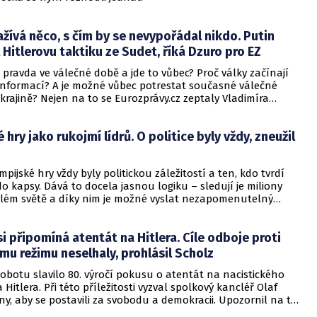
ažívá něco, s čím by se nevypořádal nikdo. Putin
Hitlerovu taktiku ze Sudet, říká Dzuro pro EZ
 pravda ve válečné době a jde to vůbec? Proč války začínají
informací? A je možné vůbec potrestat současné válečné
krajině? Nejen na to se Eurozprávy.cz zeptaly Vladimíra
ého vyšetřovatele válečných zločinů v Jugoslávii.
 hry jako rukojmí lídrů. O politice byly vždy, zneužil
pijské hry vždy byly politickou záležitostí a ten, kdo tvrdí
 do kapsy. Dává to docela jasnou logiku – sledují je miliony
elém světě a díky nim je možné vyslat nezapomenutelný
 připomíná atentát na Hitlera. Cíle odboje proti
mu režimu neselhaly, prohlásil Scholz
obotu slavilo 80. výročí pokusu o atentát na nacistického
 Hitlera. Při této příležitosti vyzval spolkový kancléř Olaf
y, aby se postavili za svobodu a demokracii. Upozornil na to
piegel.