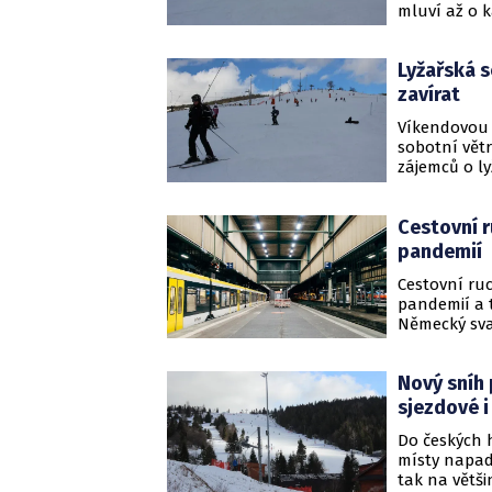
mluví až o k
počasí, zej
uvedli. Někd
Lyžařská s
plánované in
zavírat
Víkendovou 
sobotní větr
zájemců o l
skiareálů př
turnus jarní
Cestovní r
provoz svých
března. Vypl
pandemií
Cestovní ru
pandemií a 
Německý sva
neodradí ani
nákladů v so
Nový sníh 
Reuters.
sjezdové i
Do českých 
místy napad
tak na větši