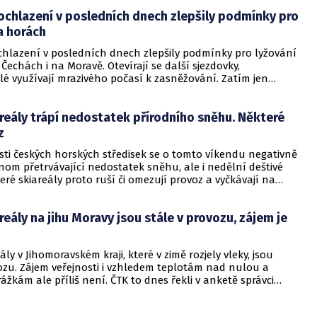
o neděle počítat s omezením kvůli Jizerské 50. Na start
 závodů se postaví přes 9000 lyžařů.
ochlazení v posledních dnech zlepšily podmínky pro
a horách
chlazení v posledních dnech zlepšily podmínky pro lyžování
Čechách i na Moravě. Otevírají se další sjezdovky,
é využívají mrazivého počasí k zasněžování. Zatím jen
bídku mají běžkaři. Za týden začne pro hory jedno z
h období roku - jarní prázdniny, které po týdenních
reály trápí nedostatek přírodního sněhu. Některé
ozdělených po okresech potrvá až do druhé poloviny
z
sti českých horských středisek se o tomto víkendu negativně
enom přetrvávající nedostatek sněhu, ale i nedělní deštivé
eré skiareály proto ruší či omezují provoz a vyčkávají na
teré by podle předpovědí mohlo přijít ve druhé polovině
ne. Zájem o lyžování přitom mezi lidmi je, ukázala to sobota,
reály na jihu Moravy jsou stále v provozu, zájem je
 střediska zaznamenala zvýšenou návštěvnost.
ály v Jihomoravském kraji, které v zimě rozjely vleky, jsou
vozu. Zájem veřejnosti i vzhledem teplotám nad nulou a
žkám ale příliš není. ČTK to dnes řekli v anketě správci