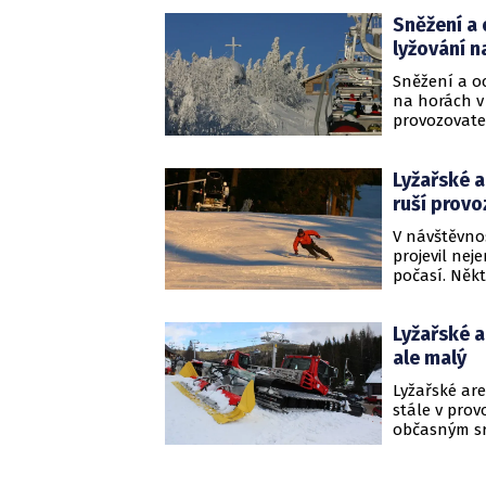
ode dneška d
všech jejích
Sněžení a 
lyžování n
Sněžení a o
na horách v 
provozovatel
omezenou na
nejsilnějšíc
Lyžařské a
turnusech r
března.
ruší provo
V návštěvno
projevil nej
počasí. Někt
ochlazení, k
příštího týd
Lyžařské a
kdy některý
ale malý
Lyžařské are
stále v pro
občasným srá
areálů.