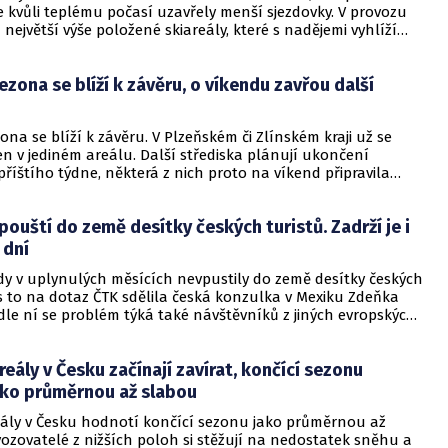
 kvůli teplému počasí uzavřely menší sjezdovky. V provozu
n největší výše položené skiareály, které s nadějemi vyhlíží
í ochlazení. Meteorologové předpovídají na pondělí další
vá sněhová nadílka by měla spadnout hlavně na severu
ezona se blíží k závěru, o víkendu zavřou další
ona se blíží k závěru. V Plzeňském či Zlínském kraji už se
jen v jediném areálu. Další střediska plánují ukončení
říštího týdne, některá z nich proto na víkend připravila
rogram, vyplývá ze zjištění krajských zpravodajů ČTK.
řeje teplé počasí posledních dní, nadějí pro vlekaře je
ouští do země desítky českých turistů. Zadrží je i
 předpovídané ochlazení od víkendu.
 dní
dy v uplynulých měsících nevpustily do země desítky českých
s to na dotaz ČTK sdělila česká konzulka v Mexiku Zdeňka
dle ní se problém týká také návštěvníků z jiných evropských
erických zemí. Úřady turisty po příletu do země na několik
 zadrží. Mexická policie tvrdí, že jen vymáhá platné zákony.
reály v Česku začínají zavírat, končící sezonu
slanectví proti postupu mexických úřadů protestovalo. O
českých cestovatelů v Mexiku informoval i server Česká
ako průměrnou až slabou
eály v Česku hodnotí končící sezonu jako průměrnou až
ozovatelé z nižších poloh si stěžují na nedostatek sněhu a