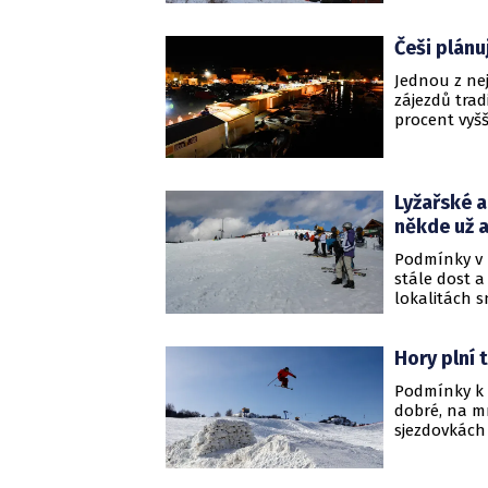
lyžovat tisíc
Krkonoších 
Češi plánu
dlouhou sáň
sněhová pok
Jednou z nej
třetí stupeň
zájezdů trad
procent vyšš
země do sch
meziročně zd
Vyplývá to z
Lyžařské a
někde už a
Podmínky v 
stále dost a
lokalitách s
plném provoz
středisek př
Hory plní 
meteorologů 
ochladit.
Podmínky k 
dobré, na m
sjezdovkách 
areály. Na s
kilometrů up