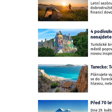
Letní sezóna
dobrodružst
financí dovo
naplno i s n
4 podivuh
nenajdete
Turistické b
městě poprvé
novou inspi
společně po
Turecko: T
Plánujete v
se do Turec
hlavou, nebo
tady si vytv
Před 70 le
Dne 29. květ