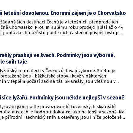
e lidí, v severních horách je situace příznivější i pro běžkaře. V
od pondělí vlekaři na Černé hoře opět otevřou 3,5 kilometru
jí letošní dovolenou. Enormní zájem je o Chorvatsko
kařskou cestu. Na hřebenech Krkonoš dosáhla celková
rývka 80 až 130 centimetrů, lavinové nebezpečí stouplo na
žádanějších destinací Čechů je v letošních předprodejích
 z pětibodové škály, v Jeseníkách nadále platí druhý stupeň.
ičně Chorvatsko. Proti minulému roku prodejci hlásí až o 44
í poptávku. K nárůstu podle nich částečně přispěl i vstup
engenského prostoru a eurozóny. Zájezdy do Chorvatska
ražily přibližně o desetinu, Češi tam nejčastěji jezdí autem.
 informací cestovních kanceláří a agentur, které ČTK oslovila.
reály praskají ve švech. Podmínky jsou výborné,
le sníh taje
lyžařských areálech v Česku zůstávají výborné. Sněhu je
 protažené jsou i běžkařské stopy, i když v některých
níh v teplém počasí začíná tát. Skiareály jsou většinou v
u a vleky jezdí i v níže položených místech. K návštěvnosti
ispívají nynější jarní prázdniny. O víkendu má podle
tisíce lyžařů. Podmínky jsou někde nejlepší v sezoně
sice pršet, na horách ale má sněžit a v neděli se má
lyžován jsou podle provozovatelů tuzemských skiareálů
noha místech je hodnotí dokonce jako nejlepší v sezoně. Na
je přírodní i technický sníh a otevřeny jsou i níže položené
vé si přijdou také běžkaři, vybírat si mohou z desítek
ravených stop. Ti, kteří by chtěli do Jizerských hor, musí ale