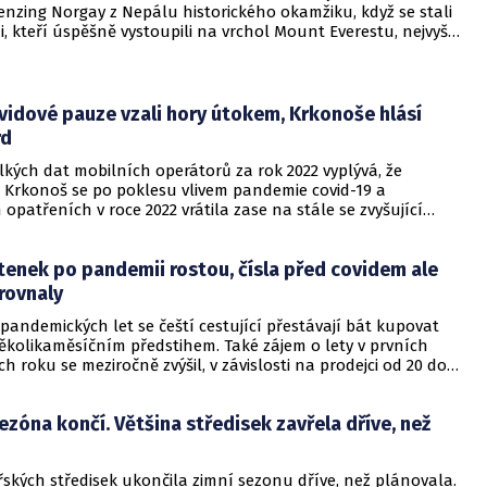
enzing Norgay z Nepálu historického okamžiku, když se stali
i, kteří úspěšně vystoupili na vrchol Mount Everestu, nejvyšší
Jejich úspěch změnil horolezeckou historii a stal se inspirací
alších dobyvatelů.
vidové pauze vzali hory útokem, Krkonoše hlásí
rd
lkých dat mobilních operátorů za rok 2022 vyplývá, že
 Krkonoš se po poklesu vlivem pandemie covid-19 a
h opatřeních v roce 2022 vrátila zase na stále se zvyšující
a v roce 2022 dosáhla nového rekordu. V tiskové zprávě to
áva Krkonošského národního parku (KRNAP)
tenek po pandemii rostou, čísla před covidem ale
rovnaly
 pandemických let se čeští cestující přestávají bát kupovat
několikaměsíčním předstihem. Také zájem o lety v prvních
h roku se meziročně zvýšil, v závislosti na prodejci od 20 do
TK to sdělili prodejci letenek, kteří očekávají, že v dalších
e prodej sílit ještě výrazněji. Prodeje za leden a únor se však
ezóna končí. Většina středisek zavřela dříve, než
nevyrovnaly předcovidovým číslům.
řských středisek ukončila zimní sezonu dříve, než plánovala.