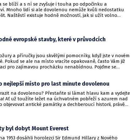
 se blíží a s ní se zvyšuje i touha po odpočinku a
ví. Mnoho lidí si ale dovolenou nemůže kvůli nedostatku
lit. Naštěstí existuje hodně možností, jak si užít volno
ízkým rozpočtem a jak nemilou situaci vyřešit.
odné evropské stavby, které v průvodcích
rožury a příručky jsou skvělými pomocníky, když jste v novém
. Pokud se ale na místo vracíte opakovaně, často Vám již
raci pro zajímavou procházku nenabídnou. Pojďme se
dívat na místa neprávem opomíjená.
o nejlepší místo pro last minute dovolenou
yrazit na dovolenou? Přestaňte si lámat hlavu kam a vydejte
ka! Ať už toužíte ležet na úchvatném pobřeží s azurem nad
 objevovat antické památky a dechberoucí historii, právě
oříte úžasné vzpomínky. A nebude to stát moc peněz.
ty byl dobyt Mount Everest
na 1953 dosáhli horolezci Sir Edmund Hillary z Nového