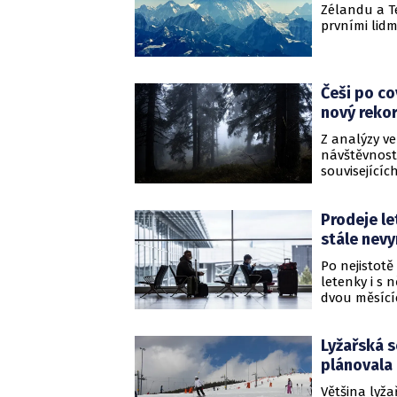
Zélandu a T
prvními lidm
hory světa. 
pro mnoho d
Češi po co
nový reko
Z analýzy ve
návštěvnost
souvisejícíc
trajektorii 
uvedla Spr
Prodeje le
stále nevy
Po nejistotě
letenky i s 
dvou měsícíc
60 procent. Č
měsících bud
Lyžařská s
stále ještě 
plánovala
Většina lyža