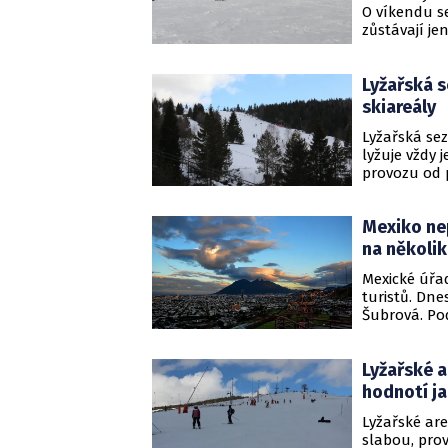
O víkendu se
zůstávají je
nadcházejíc
sněžení. No
Lyžařská s
Čech.
skiareály
Lyžařská sez
lyžuje vždy 
provozu od p
rozlučkový p
Lyžování nep
Mexiko nep
meteorology
na několik
Mexické úřa
turistů. Dne
Šubrová. Po
a latinskoam
hodin či dní
Lyžařské a
České velvy
problémech 
hodnotí j
justice.
Lyžařské ar
slabou, prov