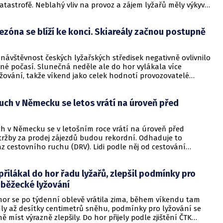
atastrofě. Neblahý vliv na provoz a zájem lyžařů měly výkyvy
ména lednová obleva, po níž se muselo znovu zasněžovat,
e tak počítají ztráty nebo mají obavy z nedostatku peněz na
ezóna se blíží ke konci. Skiareály začnou postupně
vestice.
návštěvnost českých lyžařských středisek negativně ovlivnilo
né počasí. Slunečná neděle ale do hor vylákala více
yžování, takže víkend jako celek hodnotí provozovatelé
evážně pozitivně. Na vlekaře příští týden čeká poslední
ch prázdnin. Někteří z nich uvažují, že po něm ukončí
uch v Německu se letos vrátí na úroveň před
 středisek, jiní je chtějí udržet v chodu alespoň do konce
ývá to z dnešních zjištění krajských zpravodajů ČTK.
ch v Německu se v letošním roce vrátí na úroveň před
tržby za prodej zájezdů budou rekordní. Odhaduje to
z cestovního ruchu (DRV). Lidi podle něj od cestování
 nejistota spojená s válkou na Ukrajině a růst životních
uvislosti s vysokou inflací. Informuje o tom dnes agentura
přilákal do hor řadu lyžařů, zlepšil podmínky pro
 běžecké lyžování
hor se po týdenní oblevě vrátila zima, během víkendu tam
ly až desítky centimetrů sněhu, podmínky pro lyžování se
ně míst výrazně zlepšily. Do hor přijely podle zjištění ČTK